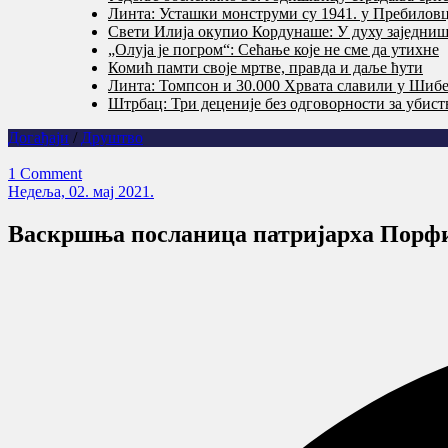
Линта: Усташки монструми су 1941. у Пребилов
Свети Илија окупио Кордунаше: У духу заједништ
„Олуја је погром“: Сећање које не сме да утихне
Комић памти своје мртве, правда и даље ћути
Линта: Томпсон и 30.000 Хрвата славили у Шибе
Штрбац: Три деценије без одговорности за убис
Догађаји
/
Друштво
1 Comment
Недеља, 02. мај 2021.
Васкршња посланица патријарха Порфи