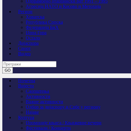
Одбрамбено отаџбински рат 1991 – 1995
Агресија НАТО и Косово и Метохија
Регион
Хрватска
Република Српска
Федерација БиХ
Црна Гора
Остало
Дијаспора
Спорт
Видео
Почетна
Вијести
Саопштења
Активности
Важне активности
Одбор за дијаспору и Србе у региону
Најаве
Култура
Промоције књига / Књижевне вечери
Фестивали / Концерти