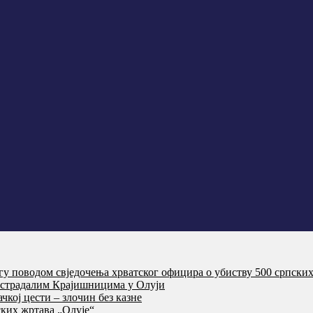
агу поводом свједочења хрватског официра о убиству 500 српски
т страдалим Крајишницима у Олуји
кој цести – злочин без казне
ких жртава „Олује“