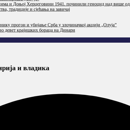
цима и Доњој Херцеговини 1941. починили геноцид над више од
ва, традиције и сјећања на завичај
нику прогон и убијање Срба у злочиначкој акцији „Олуја”
тво девет крајишких бораца на Динари
рија и владика