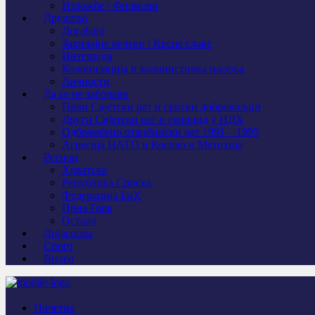
Изложбе / Филмови
Друштво
Догађаји
Завичајне вечери / Крсне славе
Интервјуи
Колонизација и колонистичка насеља
Личности
Да се не заборави
Први Свјeтски рат и српски добровољци
Други Свјетски рат и геноцид у НДХ
Одбрамбено отаџбински рат 1991 – 1995
Агресија НАТО и Косово и Метохија
Регион
Хрватска
Република Српска
Федерација БиХ
Црна Гора
Остало
Дијаспора
Спорт
Видео
Почетна