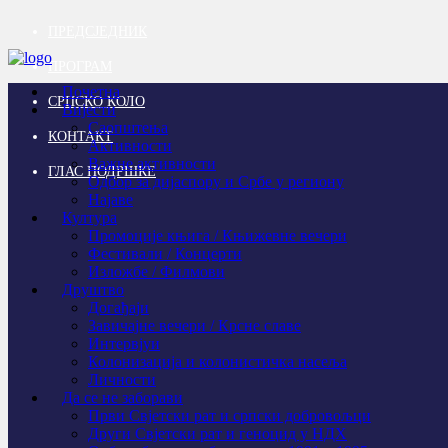
ПРЕДСЈЕДНИК
ПРОГРАМ
Почетна
СРПСКО КОЛО
Вијести
Саопштења
КОНТАКТ
Активности
Важне активности
ГЛАС ПОДРШКЕ
Одбор за дијаспору и Србе у региону
Најаве
Култура
Промоције књига / Књижевне вечери
Фестивали / Концерти
Изложбе / Филмови
Друштво
Догађаји
Завичајне вечери / Крсне славе
Интервјуи
Колонизација и колонистичка насеља
Личности
Да се не заборави
Први Свјeтски рат и српски добровољци
Други Свјетски рат и геноцид у НДХ