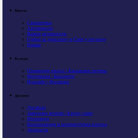
Вијести
Саопштења
Активности
Важне активности
Одбор за дијаспору и Србе у региону
Најаве
Култура
Промоције књига / Књижевне вечери
Фестивали / Концерти
Изложбе / Филмови
Друштво
Догађаји
Завичајне вечери / Крсне славе
Интервјуи
Колонизација и колонистичка насеља
Личности