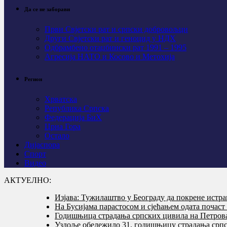
Да се не заборави
Први Свјeтски рат и српски добровољци
Други Свјетски рат и геноцид у НДХ
Одбрамбено отаџбински рат 1991 – 1995
Агресија НАТО и Косово и Метохија
Регион
Хрватска
Република Српска
Федерација БиХ
Црна Гора
Остало
Дијаспора
Спорт
Видео
АКТУЕЛНО:
Изјава: Тужилаштво у Београду да покрене истр
На Бусијама парастосом и сјећањем одата почас
Годишњица страдања српских цивила на Петровач
Уздоље обележило 31. годишњицу страдања српс