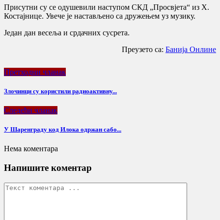
Присутни су се одушевили наступом СКД „Просвјета“ из Х.
Костајнице. Увече је настављено са дружењем уз музику.
Један дан весеља и срдачних сусрета.
Преузето са:
Банија Онлине
Претходни чланак
Злочинци су користили радиоактивну...
Следећи чланак
У Шаренграду код Илока одржан сабо...
Нема коментара
Напишите коментар