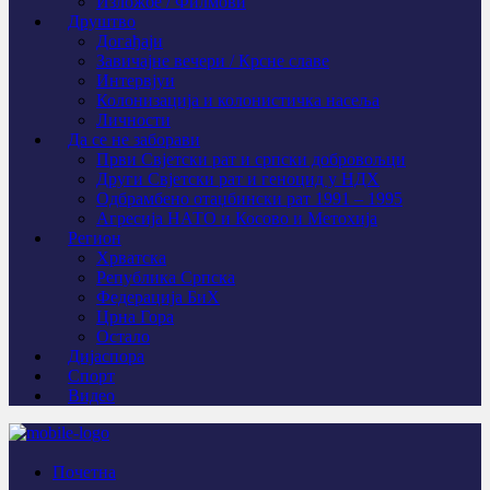
Изложбе / Филмови
Друштво
Догађаји
Завичајне вечери / Крсне славе
Интервјуи
Колонизација и колонистичка насеља
Личности
Да се не заборави
Први Свјeтски рат и српски добровољци
Други Свјетски рат и геноцид у НДХ
Одбрамбено отаџбински рат 1991 – 1995
Агресија НАТО и Косово и Метохија
Регион
Хрватска
Република Српска
Федерација БиХ
Црна Гора
Остало
Дијаспора
Спорт
Видео
Почетна