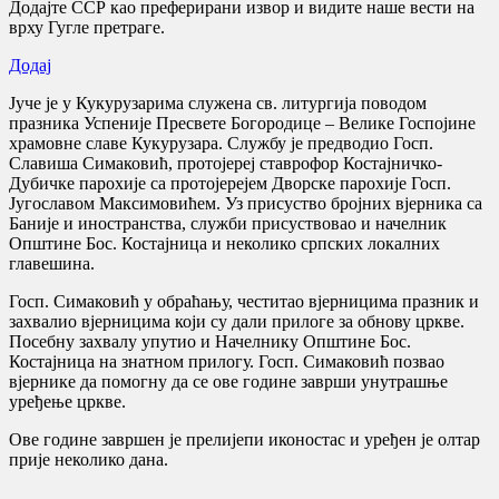
Додајте ССР као преферирани извор и видите наше вести на
врху Гугле претраге.
Додај
Јуче је у Кукурузарима служена св. литургија поводом
празника Успеније Пресвете Богородице – Велике Госпојине
храмовне славе Кукурузара. Службу је предводио Госп.
Славиша Симаковић, протојереј ставрофор Костајничко-
Дубичке парохије са протојерејем Дворске парохије Госп.
Југославом Максимовићем. Уз присуство бројних вјерника са
Баније и иностранства, служби присуствовао и начелник
Општине Бос. Костајница и неколико српских локалних
главешина.
Госп. Симаковић у обраћању, честитао вјерницима празник и
захвалио вјерницима који су дали прилоге за обнову цркве.
Посебну захвалу упутио и Начелнику Општине Бос.
Костајница на знатном прилогу. Госп. Симаковић позвао
вјернике да помогну да се ове године заврши унутрашње
уређење цркве.
Ове године завршен је прелијепи иконостас и уређен је олтар
прије неколико дана.