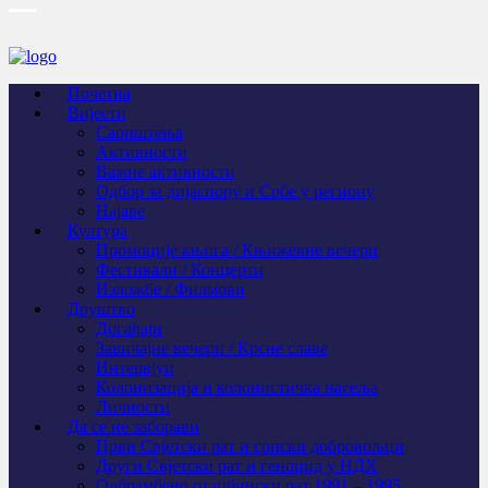
Почетна
Вијести
Саопштења
Активности
Важне активности
Одбор за дијаспору и Србе у региону
Најаве
Култура
Промоције књига / Књижевне вечери
Фестивали / Концерти
Изложбе / Филмови
Друштво
Догађаји
Завичајне вечери / Крсне славе
Интервјуи
Колонизација и колонистичка насеља
Личности
Да се не заборави
Први Свјeтски рат и српски добровољци
Други Свјетски рат и геноцид у НДХ
Одбрамбено отаџбински рат 1991 – 1995