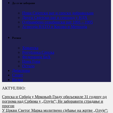
Да се не заборави
Први Свјeтски рат и српски добровољци
Други Свјетски рат и геноцид у НДХ
Одбрамбено отаџбински рат 1991 – 1995
Агресија НАТО и Косово и Метохија
Регион
Хрватска
Република Српска
Федерација БиХ
Црна Гора
Остало
Дијаспора
Спорт
Видео
АКТУЕЛНО:
Српска и Србија у Мркоњић Граду обиљежиле 31 годину од
погрома над Србима у „Олуји“; Не заборавити страдање и
прогон
У Цркви Светог Марка молитвено сјећање на жртве „Олује“: