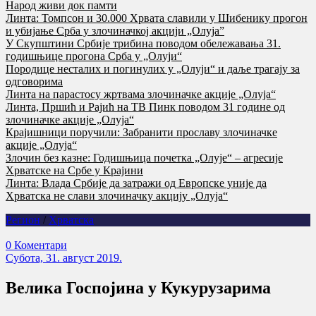
Народ живи док памти
Линта: Томпсон и 30.000 Хрвата славили у Шибенику прогон
и убијање Срба у злочиначкој акцији „Олуја”
У Скупштини Србије трибина поводом обележавања 31.
годишњице прогона Срба у „Олуји“
Породице несталих и погинулих у „Олуји“ и даље трагају за
одговорима
Линта на парастосу жртвама злочиначке акције „Олуја“
Линта, Пршић и Рајић на ТВ Пинк поводом 31 године од
злочиначке акције „Олуја“
Крајишници поручили: Забранити прославу злочиначке
акције „Олуја“
Злочин без казне: Годишњица почетка „Олује“ – агресије
Хрватске на Србе у Крајини
Линта: Влада Србије да затражи од Европске уније да
Хрватска не слави злочиначку акцију „Олуја“
Регион
/
Хрватска
0 Коментари
Субота, 31. август 2019.
Велика Госпојина у Кукурузарима