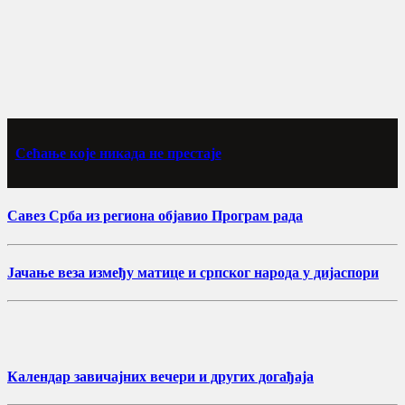
Сећање које никада не престаје
Савез Срба из региона објавио Програм рада
Јачање веза између матице и српског народа у дијаспори
Календар завичајних вечери и других догађаја