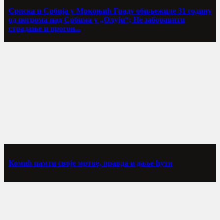
Српска и Србија у Мркоњић Граду обиљежиле 31 годину
од погрома над Србима у „Олуји“; Не заборавити
страдање и прогон...
Комић памти своје мртве, правда и даље ћути