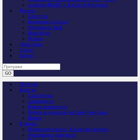
Агресија НАТО и Косово и Метохија
Регион
Хрватска
Република Српска
Федерација БиХ
Црна Гора
Остало
Дијаспора
Спорт
Видео
Почетна
Вијести
Саопштења
Активности
Важне активности
Одбор за дијаспору и Србе у региону
Најаве
Култура
Промоције књига / Књижевне вечери
Фестивали / Концерти