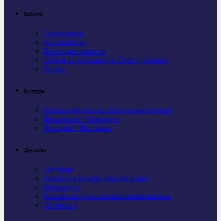
Вијести
Саопштења
Активности
Важне активности
Одбор за дијаспору и Србе у региону
Најаве
Култура
Промоције књига / Књижевне вечери
Фестивали / Концерти
Изложбе / Филмови
Друштво
Догађаји
Завичајне вечери / Крсне славе
Интервјуи
Колонизација и колонистичка насеља
Личности