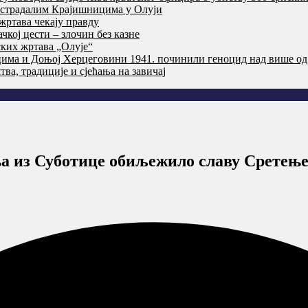
т страдалим Крајишницима у Олуји
жртава чекају правду
кој цести – злочин без казне
ких жртава „Олује“
цима и Доњој Херцеговини 1941. починили геноцид над више од
ва, традиције и сјећања на завичај
а из Суботице обиљежило славу Сретењ