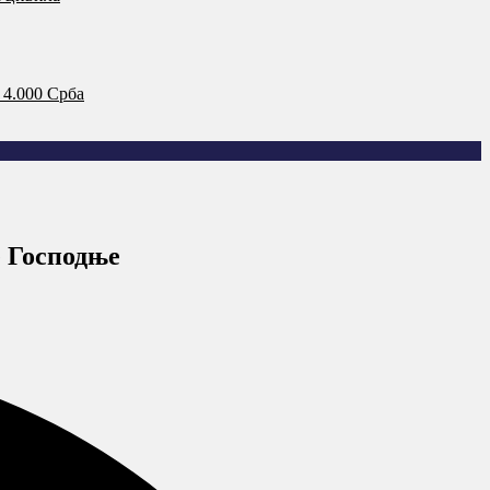
 4.000 Срба
е Господње