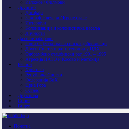
Изложбе / Филмови
Друштво
Догађаји
Завичајне вечери / Крсне славе
Интервјуи
Колонизација и колонистичка насеља
Личности
Да се не заборави
Први Свјeтски рат и српски добровољци
Други Свјетски рат и геноцид у НДХ
Одбрамбено отаџбински рат 1991 – 1995
Агресија НАТО и Косово и Метохија
Регион
Хрватска
Република Српска
Федерација БиХ
Црна Гора
Остало
Дијаспора
Спорт
Видео
Почетна