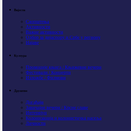
Вијести
Саопштења
Активности
Важне активности
Одбор за дијаспору и Србе у региону
Најаве
Култура
Промоције књига / Књижевне вечери
Фестивали / Концерти
Изложбе / Филмови
Друштво
Догађаји
Завичајне вечери / Крсне славе
Интервјуи
Колонизација и колонистичка насеља
Личности