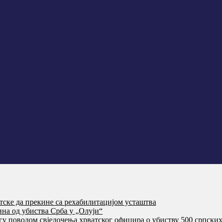
тске да прекине са рехабилитацијом усташтва
на од убиства Срба у „Олуји“
агу поводом свједочења хрватског официра о убиству 500 српски