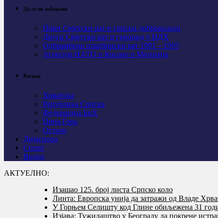
Да се не заборави
Први Свјeтски рат и српски добровољци
Други Свјетски рат и геноцид у НДХ
Одбрамбено отаџбински рат 1991 – 1995
Агресија НАТО и Косово и Метохија
Регион
Хрватска
Република Српска
Федерација БиХ
Црна Гора
Остало
Дијаспора
Спорт
Видео
АКТУЕЛНО:
Изашао 125. број листа Српско коло
Линта: Европска унија да затражи од Владе Хрва
У Горњем Селишту код Глине обиљежена 31 годи
Изјава: Тужилаштво у Београду да покрене истр