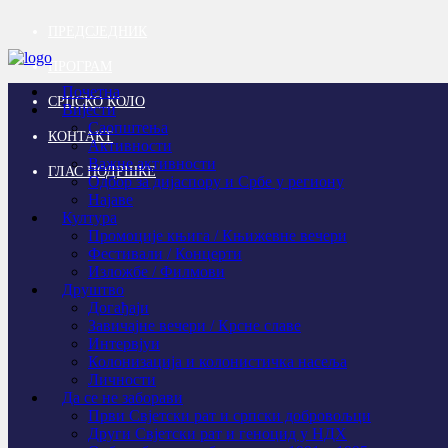
ПРЕДСЈЕДНИК
ПРОГРАМ
Почетна
СРПСКО КОЛО
Вијести
Саопштења
КОНТАКТ
Активности
Важне активности
ГЛАС ПОДРШКЕ
Одбор за дијаспору и Србе у региону
Најаве
Култура
Промоције књига / Књижевне вечери
Фестивали / Концерти
Изложбе / Филмови
Друштво
Догађаји
Завичајне вечери / Крсне славе
Интервјуи
Колонизација и колонистичка насеља
Личности
Да се не заборави
Први Свјeтски рат и српски добровољци
Други Свјетски рат и геноцид у НДХ