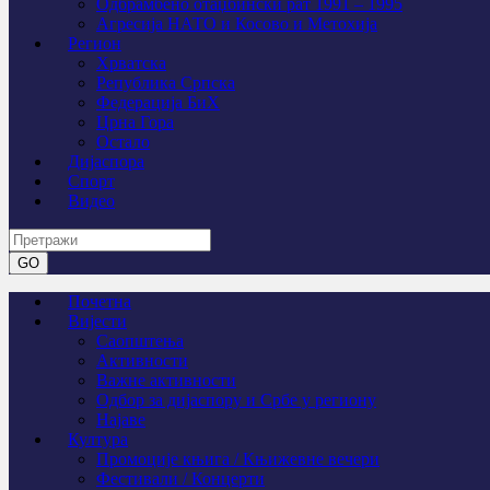
Одбрамбено отаџбински рат 1991 – 1995
Агресија НАТО и Косово и Метохија
Регион
Хрватска
Република Српска
Федерација БиХ
Црна Гора
Остало
Дијаспора
Спорт
Видео
Почетна
Вијести
Саопштења
Активности
Важне активности
Одбор за дијаспору и Србе у региону
Најаве
Култура
Промоције књига / Књижевне вечери
Фестивали / Концерти