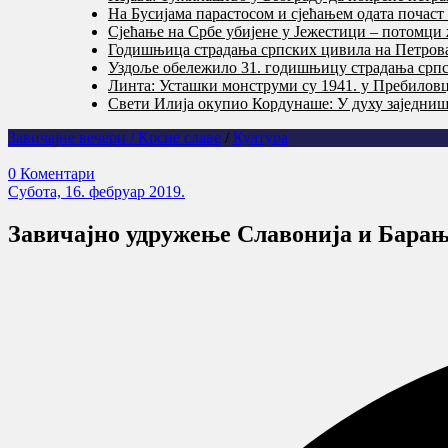
На Бусијама парастосом и сјећањем одата почас
Сјећање на Србе убијене у Јежестици – потомци 
Годишњица страдања српских цивила на Петровач
Уздоље обележило 31. годишњицу страдања српс
Линта: Усташки монструми су 1941. у Пребилов
Свети Илија окупио Кордунаше: У духу заједништ
Завичајне вечери / Крсне славе
/
Култура
0 Коментари
Субота, 16. фебруар 2019.
Завичајно удружење Славонија и Барањ