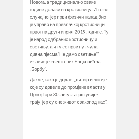
Новога, а традиционално сваке
године долази на крстионицу. И то не
случајно, јер први физичи напад био
је управо на превлачкој крстионици
првог на други април 2019. године. Ту
је народ одбранио крстионицу и
светињу, а и ту се први пут чула
дивна пјесма ‘Не дамо светиње’“,
изјавио је свештеник Бацковић за
„Борбу“.
Дакле, како је додао, „литија и литије
које су довеле до промјене власти у
Црној Гори 30. августа још увијек
трају, јер су оне живот сваког од нас“.