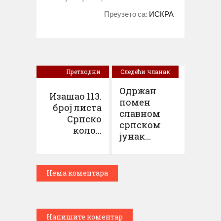
Преузето са:
ИСКРА
Претходни
Следећи чланак
чланак
Одржан
Изашао 113.
помен
број листа
славном
Српско
српском
коло...
јунак...
Нема коментара
Напишите коментар