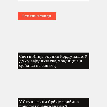
Слични чланци
Свети Илија окупио Кордунаше: У
духу заједништва, традиције и
сјећања на завичај
У Скупштини Србије трибина
поводом обележавања 31.