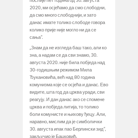
послије пет година од 30. августа
2020, ми осјећамо да смо слободни,
да смо много слободнији, и зато
данас имате толико слободе говора
колико прије није могло ни да се
сања“.
„Знам да не изгледа баш тако, али ко
зна, а надам се да сви знамо, 30.
августа 2020. није била побједа над
30-годишњим режимом Мила
Ђукановића, већ над 80 година
комунизма које се осјећа и данас. Ево
видите, шта год да црква уради, сви
реагују. И дан данас ако се спомене
црква и побједа литија, то толико
боли комунисте и њихову ђецу. Али,
наравно, мислим да је симболички
30. августа ипак пао Берлински зид“,
закључио је Бацковић.