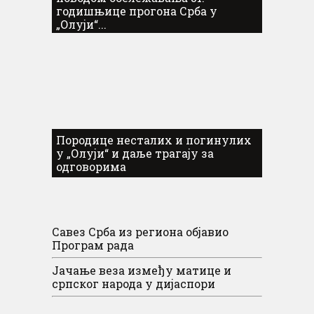
годишњице прогона Срба у
„Олуји“...
Породице несталих и погинулих
у „Олуји“ и даље трагају за
одговорима
Савез Срба из региона објавио
Програм рада
Јачање веза између матице и
српског народа у дијаспори