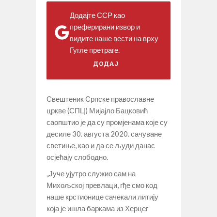
Додајте ССР као
преферирани извор и
видите наше вести на врху
Гугле претраге.
ДОДАЈ
Свештеник Српске православне
цркве (СПЦ) Мијајло Бацковић
саопштио је да су промјенама које су
десиле 30. августа 2020. сачуване
светиње, као и да се људи данас
осјећају слободно.
„Јуче ујутро служио сам на
Михољској превлаци, гђе смо код
наше крстионице сачекали литију
која је ишла баркама из Херцег