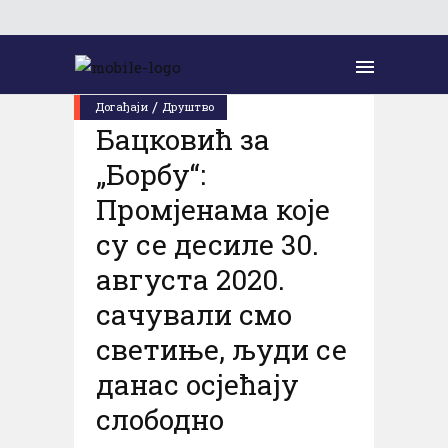
Уторак, 02. септембар 2025.
/
Догађаји
Друштво
Бацковић за
„Борбу“:
Промјенама које
су се десиле 30.
августа 2020.
сачували смо
светиње, људи се
данас осјећају
слободно