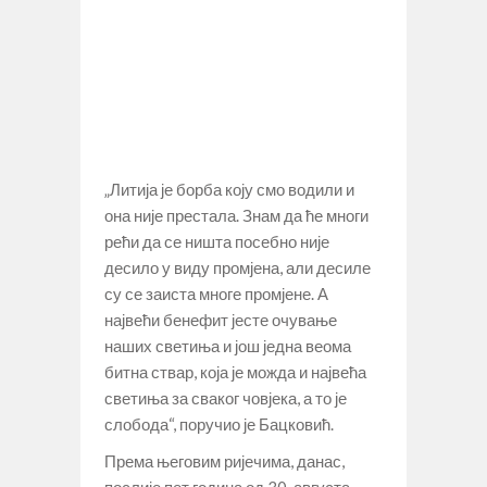
„Литија је борба коју смо водили и
она није престала. Знам да ће многи
рећи да се ништа посебно није
десило у виду промјена, али десиле
су се заиста многе промјене. А
највећи бенефит јесте очување
наших светиња и још једна веома
битна ствар, која је можда и највећа
светиња за сваког човјека, а то је
слобода“, поручио је Бацковић.
Према његовим ријечима, данас,