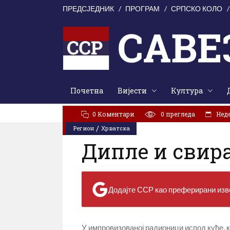
ПРЕДСЈЕДНИК
ПРОГРАМ
СРПСКО КОЛО
Почетна
Вијести
Култура
АКТУЕЛНО:
У Цркви Светог Марка молитвено сјећањ
0 Коментари
0
прегледа
Неде
/
Регион
Хрватска
Дипле и свир
Додајте ССР као преферирани изво
У импровизованој радионици испод куће, 