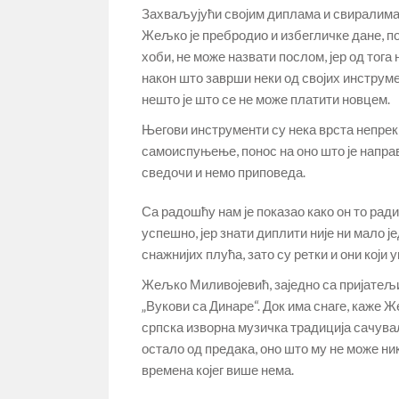
Захваљујући својим диплама и свиралима
Жељко је пребродио и избегличке дане, по
хоби, не може назвати послом, јер од тога
након што заврши неки од својих инструме
нешто је што се не може платити новцем.
Његови инструменти су нека врста непреки
самоиспуњење, понос на оно што је направи
сведочи и немо приповеда.
Са радошћу нам је показао како он то ради
успешно, јер знати диплити није ни мало ј
снажнијих плућа, зато су ретки и они који у
Жељко Миливојевић, заједно са пријатељим
„Вукови са Динаре“. Док има снаге, каже Ж
српска изворна музичка традиција сачува
остало од предака, оно што му не може ник
времена којег више нема.