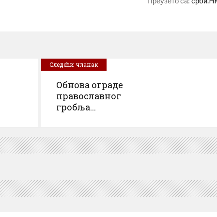
Преузето са:
срби.H
Следећи чланак
Обнова ограде
православног
гробља...