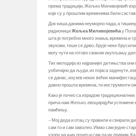
према традицији, Жељко Миливојевић изр
које су у прошлим временима били састав
Док киша данима неуморно пада, а тишину 
радионици
Жељка Миливојевића
у Пола
шта је потребно много знања, времена и т
звукови, теше се дрво, брује неке брусили
могу чути на готово сваком окупљању да
Тих мелодија из најранијег детињства они 
уобичајно да људи, из појаса заденуте, из
се данас, изузев неких већих манифестаци
давно прошла времена, ти инструменти ож
Како је почео са израдом традиционалних
прича нам Жељко, евоцирајући успомене к
памћењу.
– Мој деда и отац су правили и свирали д
сам то и сам заволео. Имао сам једне стар
узору на њих почео и сам да их правим. К