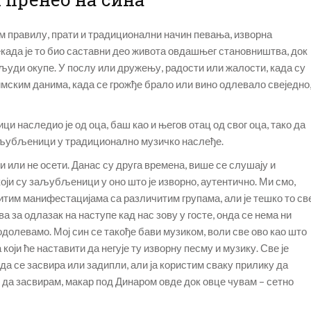
 правилу, прати и традиционални начин певања, изворна
када је то био саставни део живота овдашњег становништва, док
е људи окупе. У послу или дружењу, радости или жалости, када су
имским данима, када се грожђе брало или вино одлевало свеједно
и наследио је од оца, баш као и његов отац од свог оца, тако да
аљубљеници у традиционално музичко наслеђе.
ти или не осети. Данас су друга времена, више се слушају и
који су заљубљеници у оно што је изворно, аутентично. Ми смо,
ичитим манифестацијама са различитим групама, али је тешко то св
 за одлазак на наступе кад нас зову у госте, онда се нема ни
долевамо. Мој син се такође бави музиком, воли све ово као што
који ће наставити да негује ту изворну песму и музику. Све је
да се засвира или задипли, али ја користим сваку прилику да
х да засвирам, макар под Динаром овде док овце чувам – сетно