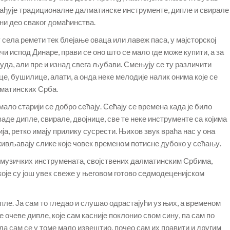
ађује традиционалне далматинске инструменте, дипле и свирале
ни део сваког домаћинства.
села ремети тек блејање оваца или лавеж паса, у мајсторској
чи испод Динаре, прави се оно што се мало где може купити, а за
руда, али пре и изнад свега љубави. Смењују се ту различити
це, бушилице, алати, а онда неке мелодије налик онима које се
лматинских Срба.
мало старији се добро сећају. Сећају се времена када је било
ваде дипле, свирале, двојнице, све те неке инструменте са којима
ја, ретко имају прилику сусрести. Њихов звук враћа нас у она
ивљавају слике које човек временом потисне дубоко у сећању.
 музичких инструмената, својствених далматинским Србима,
оје су још увек свеже у његовом готово седмодеценијском
ипле. Ја сам то гледао и слушао одрастајући уз њих, а временом
е очеве дипле, које сам касније поклонио свом сину, па сам по
ада сам се у томе мало извештио, почео сам их правити и другим