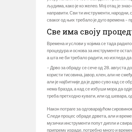
људима, како је ко желео. Мој отац је знао
направити. Сви ти инструменти, народни, 
сваког од њих требало је дуго времена – 
Све има своју проце
Времена и услови у којима се тада радило
процедура и основа за инструменте остали
а шта не би требало радити, но изгледа да 
– Дрво за обраду се сече од 28. августа до
користи тисовина, јавор, клен, али не см
али је најбитније да је дрво суво кад се о
нема бразда, а кад се избуши мора да одјек
треба претходно кувати, или од шевара, 
Након потраге за одговарајућом сировином
Следи процес обраде дрвета, али и временс
музички инструменти попут дипли и свирала
припрему израде, потребно много и времен