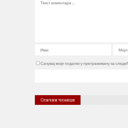
Сачувај моје податке у претраживачу за следе
Слични чланци