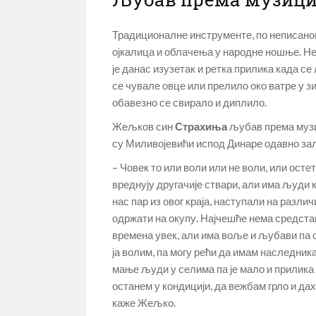
Традиционалне инструменте, по неписаном
ојкалица и облачења у народне ношње. Не
је данас изузетак и ретка прилика када с
се чувале овце или прелило око ватре у з
обавезно се свирало и диплило.
Жељков син
Страхиња
љубав према музиц
су Миливојевићи испод Динаре одавно з
– Човек то или воли или не воли, или осте
вреднују другачије ствари, али има људи 
нас пар из овог краја, наступали на разл
одржати на окупу. Најчешће нема средстава
времена увек, али има воље и љубави па о
ја волим, па могу рећи да имам наследника 
мање људи у селима па је мало и прилика 
останем у кондицији, да вежбам грло и да
каже Жељко.