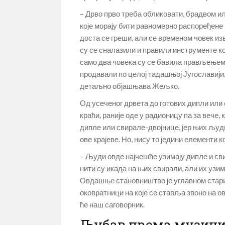
– Дрво прво треба обликовати, брадвом ил
које морају бити равномерно распоређене 
доста се греши, али се временом човек и
су се сналазили и правили инструменте ко
само два човека су се бавила прављењем д
продавали по целој тадашњој Југославији.
детаљно објашњава Жељко.
Од усеченог дрвета до готових дипли или 
краћи, раније оде у радионицу па за вече,
дипле или свирале-двојнице, јер њих људи
ове крајеве. Но, нису то једини елементи 
– Људи овде најчешће узимају дипле и сви
нити су икада на њих свирали, али их узим
Овдашње становништво је углавном старије
оковратници на које се ставља звоно на ов
ће наш саговорник.
Љубав према музици 