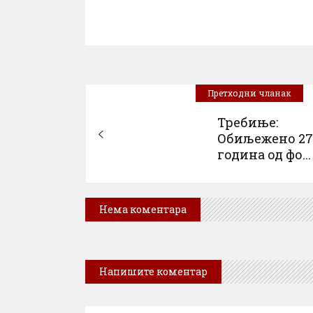
Претходни чланак
Требиње:
Обиљежено 27
година од фо...
Нема коментара
Напишите коментар