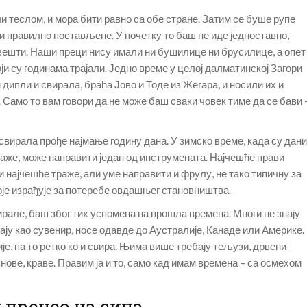
и теслом, и мора бити равно са обе стране. Затим се буше рупе
и правилно постављене. У почетку то баш не иде једноставно,
звешти. Наши преци нису имали ни бушилице ни брусилице, а опет
ји су годинама трајали. Једно време у целој далматинској Загори
ипли и свирала, браћа Јово и Тоде из Жегара, и носили их и
 Само то вам говори да не може баш сваки човек тиме да се бави 
свирала прође најмање годину дана. У зимско време, када су дани
 каже, може направити један од инструмената. Најчешће прави
 најчешће траже, али уме направити и фрулу, не тако типичну за
које израђује за потеребе овдашњег становништва.
рале, баш због тих успомена на прошла времена. Многи не знају
ају као сувенир, носе одавде до Аустралије, Канаде или Америке.
, па то ретко ко и свира. Њима више требају тељузи, дрвени
нове, краве. Правим ја и то, само кад имам времена – са осмехом
пренео на сина