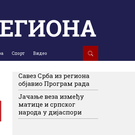
ра
Спорт
Видео
Савез Срба из региона
објавио Програм рада
Јачање веза између
матице и српског
народа у дијаспори