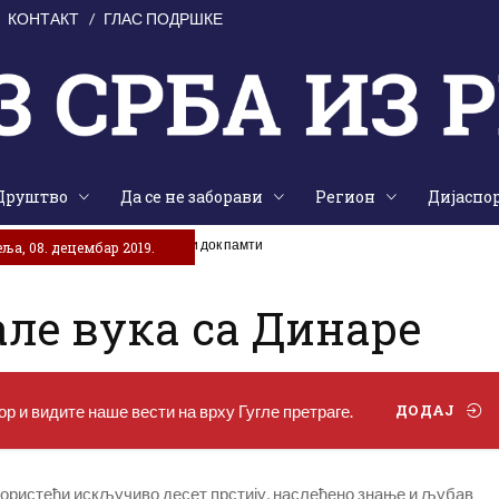
КОНТАКТ
ГЛАС ПОДРШКЕ
Друштво
Да се не заборави
Регион
Дијаспо
е на жртве „Олује“: Народ живи док памти
ља, 08. децембар 2019.
але вука са Динаре
р и видите наше вести на врху Гугле претраге.
ДОДАЈ
користећи искључиво десет прстију, наслеђено знање и љубав