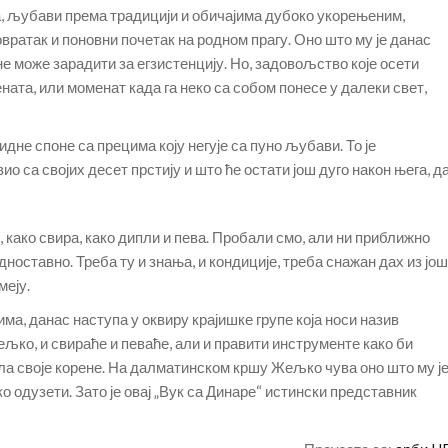
, љубави према традицији и обичајима дубоко укорењеним,
вратак и поновни почетак на родном прагу. Оно што му је данас
 не може зарадити за егзистенцију. Но, задовољство које осети
ната, или моменат када га неко са собом понесе у далеки свет,
дне споне са прецима коју негује са пуно љубави. То је
о са својих десет прстију и што ће остати још дуго након њега, д
, како свира, како дипли и пева. Пробали смо, али ни приближно
едноставно. Треба ту и знања, и кондиције, треба снажан дах из још
меју.
а, данас наступа у оквиру крајишке групе која носи назив
ељко, и свираће и певаће, али и правити инструменте како би
ла своје корене. На далматинском кршу Жељко чува оно што му ј
о одузети. Зато је овај „Вук са Динаре“ истински представник