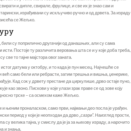
 свирати и дипле, свирале, фрулице, и све их је знао сам и
старински, израђивани су искључиво ручно и од дрвета. За израду
присећа се Жељко.
дуру
, били су поприлично другачији од данашњих, али су сама
 исти. Постоје ту различита веровања шта се и у које доба треба,
су све то тајне мајстора овог заната.
 истог датума у октобру, и то када је пун месец. Најчешће се
еђи већ само бели или ребрасти, затим трешња и вишња, џенерике,
брађује. Кад сок у дрвету престане да циркулише, дрво остаје пуно,
ује као звоно. Пискови у које улази зрак праве се од зове коју
односно трске – са осмехом каже Жељко.
 и њеним проналаском, само први, најмањи део посла је урађен.
ки период у који је неопходан да дрво „сазри“. Наизглед прости,
 су велика тајна, у смислу да је ја за њихову израду, а нарочито
а и знања.