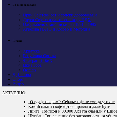
Да се не заборави
Први Свјeтски рат и српски добровољци
Други Свјетски рат и геноцид у НДХ
Одбрамбено отаџбински рат 1991 – 1995
Агресија НАТО и Косово и Метохија
Регион
Хрватска
Република Српска
Федерација БиХ
Црна Гора
Остало
Дијаспора
Спорт
Видео
АКТУЕЛНО:
„Олуја је погром“: Сећање које не сме да утихне
Комић памти своје мртве, правда и даље ћути
Линта: Томпсон и 30.000 Хрвата славили у Шибе
Штрбац: Три деценије без одговорности за убис