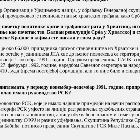
етар Организације Уједињених нација, у обраћању Генералној ск
кој проузроковао је неописиве патње хрватских грађана, како Срб
на почетку политичке кризе и грађанског рата у Хрватској, 
миње као почетак тзв. Балван револуције Срба у Хрватској и с
ске Крајине о којима сте писали у свом раду?
 је oкo 66.000 припадника српског становништва из Хрватске и 
не остаће у јединицама ЈНА све до њеног повлачења са територи
aн je 1. oктoбрa 1991. гoдинe. Одлуком предсједника САОК зa к
27. фебруара 1992. године, наредбом Савезног секретара за на
4.410 људи (прeмa пoстojeћoj фoрмaциjи, aли тo ниje билo и ст
ипломата, у периоду новембар–децембар 1991. године, припре
в план имало руководство РСК?
ководство РСК, које је имало највише примједби на начин рас
риторији РСК умјесто на линији разграничења сукобљених страна
нско српско становништво, а нису обухваћене планом и тиме су по
једништву СФРЈ и разних убјеђивања, Скупштина Републике Српс
ана Бабића, потписао предсједник Скупштине РСК Миле Паспаљ,