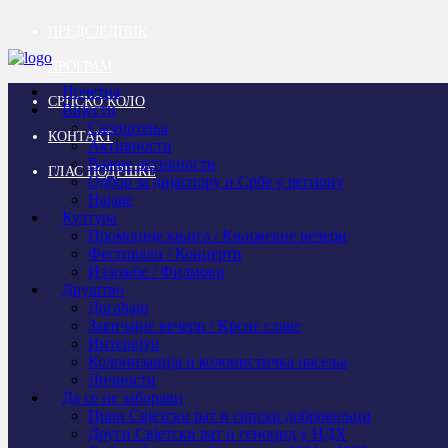
ПРЕДСЈЕДНИК
ПРОГРАМ
Почетна
СРПСКО КОЛО
Вијести
Саопштења
КОНТАКТ
Активности
Важне активности
ГЛАС ПОДРШКЕ
Одбор за дијаспору и Србе у региону
Најаве
Култура
Промоције књига / Књижевне вечери
Фестивали / Концерти
Изложбе / Филмови
Друштво
Догађаји
Завичајне вечери / Крсне славе
Интервјуи
Колонизација и колонистичка насеља
Личности
Да се не заборави
Први Свјeтски рат и српски добровољци
Други Свјетски рат и геноцид у НДХ