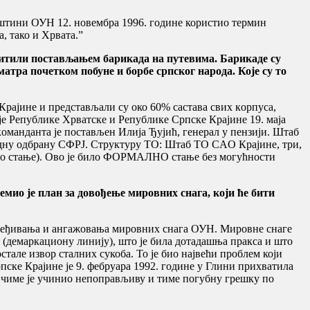
упштини ОУН 12. новембра 1996. године користио термин
а, тако и Хрвата.”
штитили постављањем барикада на путевима. Барикаде су
матра почетком побуне и борбе српског народа. Које су то
Крајине и представљали су око 60% састава свих кoрпусa,
је Републике Хрватске и Републике Српске Крајине 19. маја
oмaндaнтa je пoстaвљeн Илиja Ђуjић, гeнeрaл у пeнзиjи. Штaб
родну одбрану СФРЈ. Структуру ТО: Штaб ТO СAO Крajинe, три,
вaрнo стaњe). Ово је било ФОРМАЛНО стање без могућности
мио је план за довођење мировних снага, који ће бити
поређивања и ангажовања мировних снага ОУН. Мировне снаге
 (демаркациону линију), што је била дотадашња пракса и што
стале извор сталних сукоба. То је био највећи проблем који
ке Крајине је 9. фебруара 1992. године у Глини прихватила
 чиме је учинио непоправљиву и тиме погубну грешку по