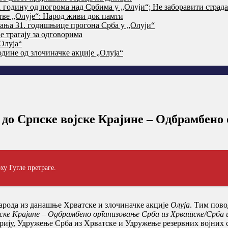
годину од погрома над Србима у „Олуји“; Не заборавити страд
тве „Олује“: Народ живи док памти
ања 31. годишњице прогона Срба у „Олуји“
 трагају за одговорима
Олуја“
дине од злочиначке акције „Олуја“
Српске војске Крајине – Одбрамбено о
ху Гугле претраге.
народа из данашње Хрватске и злочиначке акције
Олуја
. Тим пов
ке Крајине – Одбрамбено организовање Срба из Хрватске/Срба и
орију, Удружење Срба из Хрватске и Удружење резервних војних 