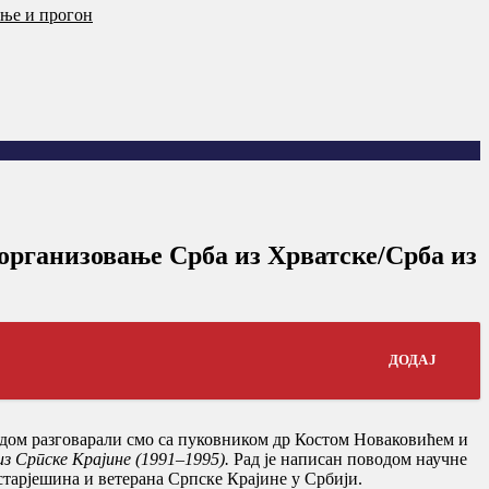
ање и прогон
рганизовање Срба из Хрватске/Срба из
ДОДАЈ
одом разговарали смо са пуковником др Костом Новаковићем и
з Српске Крајине (1991–1995).
Рад је написан поводом научне
старјешина и ветерана Српске Крајине у Србији.