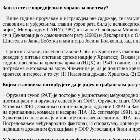
Зашто сте се опредијелили управо за ову тему?
– Више година проучавам и истражујем ове садржаје, те сам уо
ставовима и увјерењима, главни узрок рата била је великосрпс
вијек), Меморандум САНУ (1987) и ставове Слободана Милошевић
су и Декларација о домовинском рату (2000) и Декларација о
Ол
Шпегеља и Јанка Бобетка и министра Јосипа Бољковца, кад пиш
– Српски ставови, посебно ставови Срба из Хрватске углавном 
доведен у питање опстанак српске нације у Хрватској. Важан је
године пресликана хрватска држава (НДХ) из 1941. године, а не
потребама љетовања на мору. Чињеница је, да је политика хрва
хрватске интересе, а то су: (1) Независна држава Хрватска, (2
Којим ставовима потврђујете да је ријеч о грађанском рату 
– Оружани сукоб (РАТ) је постојао у јединственој међународно
противправну и оружану сецесију из СФРЈ. Оружане снаге СФРЈ
Уставом СФРЈ , Законом о општенародној одбрани СФРЈ и Зако
на припаднике, команде и касарне ЈНА (12. септембра 1991), а
Хрватској се настављају и послије повлачења јединица ЈНА, али
Посредовањем међународних фактора (14 споразума), дошло је 
највишим државним функцијама у СФР Југославији били и пре
У Хрватској се негира став о грађанском рату у Хрватској,