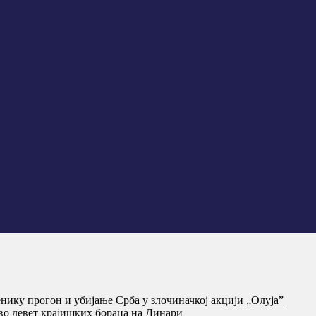
нику прогон и убијање Срба у злочиначкој акцији „Олуја”
тво девет крајишких бораца на Динари