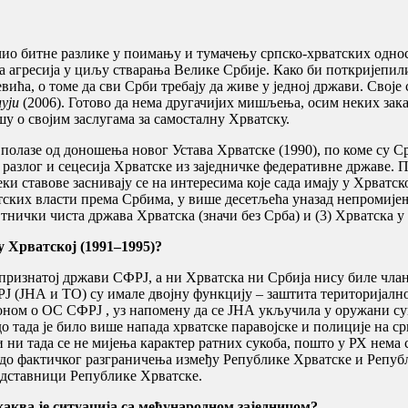
чио битне разлике у поимању и тумачењу српско-хрватских однос
ка агресија у циљу стварања Велике Србије. Како би поткријепил
а, о томе да сви Срби требају да живе у једној држави. Своје 
уји
(2006). Готово да нема другачијих мишљења, осим неких зак
у о својим заслугама за самосталну Хрватску.
полазе од доношења новог Устава Хрватске (1990), по коме су С
 разлог и сецесија Хрватске из заједничке федеративне државе. П
ки ставове заснивају се на интересима које сада имају у Хрватск
тских власти према Србима, у више десетљећа уназад непромијењ
) Етнички чиста држава Хрватска (значи без Срба) и (3) Хрватск
у Хрватској (1991–1995)?
 признатој држави СФРЈ, а ни Хрватска ни Србија нису биле чла
 (ЈНА и ТО) су имале двојну функцију – заштита територијалног
ном о ОС СФРЈ , уз напомену да се ЈНА укључила у оружани сук
 до тада је било више напада хрватске паравојске и полиције н
 ни тада се не мијења карактер ратних сукоба, пошто у РХ нема с
до фактичког разграничења између Републике Хрватске и Републ
дставници Републике Хрватске.
 каква је ситуација са међународном заједницом?