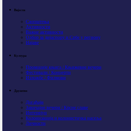
Вијести
Саопштења
Активности
Важне активности
Одбор за дијаспору и Србе у региону
Најаве
Култура
Промоције књига / Књижевне вечери
Фестивали / Концерти
Изложбе / Филмови
Друштво
Догађаји
Завичајне вечери / Крсне славе
Интервјуи
Колонизација и колонистичка насеља
Личности