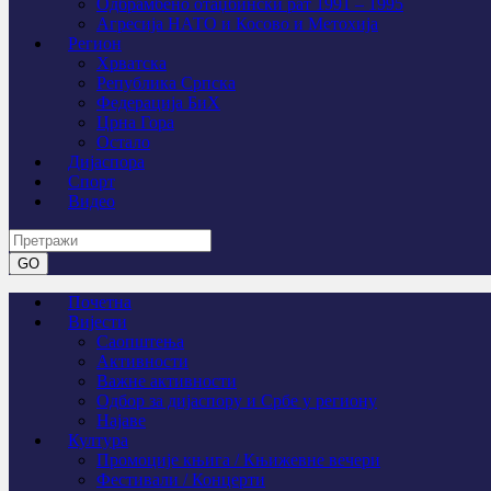
Одбрамбено отаџбински рат 1991 – 1995
Агресија НАТО и Косово и Метохија
Регион
Хрватска
Република Српска
Федерација БиХ
Црна Гора
Остало
Дијаспора
Спорт
Видео
Почетна
Вијести
Саопштења
Активности
Важне активности
Одбор за дијаспору и Србе у региону
Најаве
Култура
Промоције књига / Књижевне вечери
Фестивали / Концерти