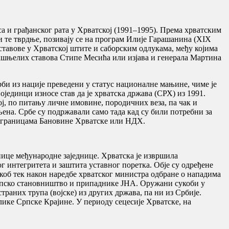
а и грађанског рата у Хрватској (1991–1995). Према хрватским
и те тврдње, позивају се на програм Илије Гарашанина (XIX
ставове у Хрватској штите и саборским одлукама, међу којима
ашњелих ставова Стипе Месића или изјава и генерала Мартина
рби из нације преведени у статус националне мањине, чиме је
ојединци износе став да је хрватска држава (СРХ) из 1991.
ој, по питању личне имовине, породичних веза, па чак и
ена. Србе су подржавали само тада кад су били потребни за
а у границама Бановине Хрватске или НДХ.
нице међународне заједнице. Хрватска је извршила
 интегритета и заштита уставног поретка. Обје су одређене
об тек након наредбе хрватског министра одбране о нападима
а српско становништво и припаднике ЈНА. Оружани сукоби у
траних трупа (војске) из других држава, па ни из Србије.
ике Српске Крајине. У периоду сецесије Хрватске, на