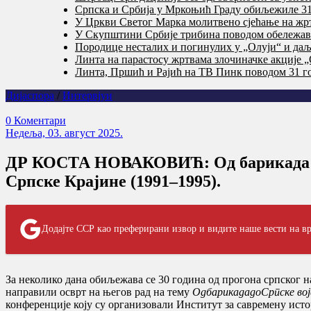
Српска и Србија у Мркоњић Граду обиљежиле 31 
У Цркви Светог Марка молитвено сјећање на жр
У Скупштини Србије трибина поводом обележав
Породице несталих и погинулих у „Олуји“ и даље
Линта на парастосу жртвама злочиначке акције „
Линта, Пршић и Рајић на ТВ Пинк поводом 31 го
Дијаспора
/
Интервјуи
0 Коментари
Недеља, 03. август 2025.
ДР КОСТА НОВАКОВИЋ: Од барикада до 
Српске Крајине (1991–1995).
Додајте ССР као преферирани извор и видите наше вести на вр
За неколико дана обиљежава се 30 година од прогона српског 
направили осврт на његов рад на тему
ОдбарикададоСрпске војс
конференције коју су организовали Институт за савремену ист