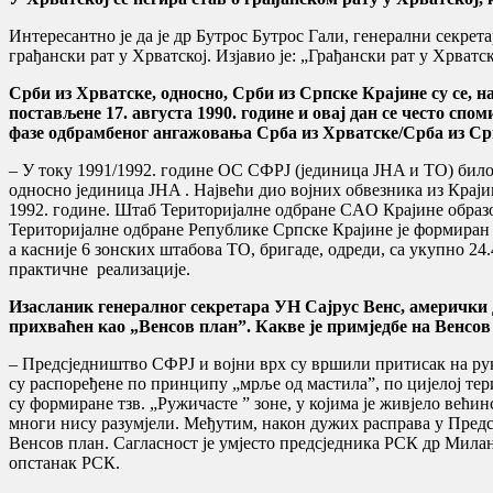
Интересантно је да је др Бутрос Бутрос Гали, генерални секр
грађански рат у Хрватској. Изјавио је: „Грађански рат у Хрватс
Срби из Хрватске, односно, Срби из Српске Крајине су се, 
постављене 17. августа 1990. године и овај дан се често спо
фазе одбрамбеног ангажовања Срба из Хрватске/Срба из Срп
– У току 1991/1992. године ОС СФРЈ (jeдиница JНA и ТО) било
oднoснo jeдиницa JНA . Највећи дио војних обвезника из Краји
1992. године. Штaб Територијалне одбране СAO Крajинe oбрaзoв
Територијалне одбране Републике Српске Крajинe је формиран 
а касније 6 зoнских штaбова ТO, бригaде, oдрeди, са укупно 2
практичне реализације.
Изасланик генералног секретара УН Сајрус Венс, амерички д
прихваћен као „Венсов план”. Какве је примједбе на Венсо
– Предсједништво СФРЈ и војни врх су вршили притисак на ру
су распоређене по принципу „мрље од мастила”, по цијелој те
су формиране тзв. „Ружичасте ” зоне, у којима је живјело већи
многи нису разумјели. Међутим, након дужих расправа у Предс
Венсов план. Сагласност је умјесто предсједника РСК др Мил
опстанак РСК.