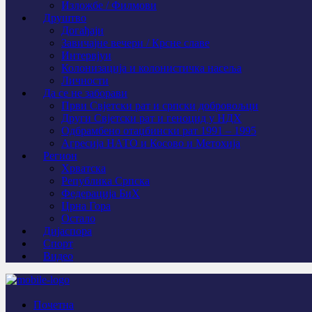
Изложбе / Филмови
Друштво
Догађаји
Завичајне вечери / Крсне славе
Интервјуи
Колонизација и колонистичка насеља
Личности
Да се не заборави
Први Свјeтски рат и српски добровољци
Други Свјетски рат и геноцид у НДХ
Одбрамбено отаџбински рат 1991 – 1995
Агресија НАТО и Косово и Метохија
Регион
Хрватска
Република Српска
Федерација БиХ
Црна Гора
Остало
Дијаспора
Спорт
Видео
Почетна