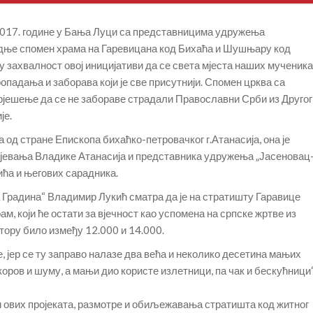
а 2017. године у Бања Луци са представницима удружења
адње спомен храма на Гаревицана код Бихаћа и Шушњару код
у захвалност овој иницијативи да се света мјеста наших мученика
падања и заборава који је све присутнији. Спомен црква са
 рјешење да се не забораве страдали Православни Срби из Другог
је.
а од стране Епископа бихаћко-петровачког г.Атанасија, она је
мјевања Владике Атанасија и представника удружења „Јасеновац
ћа и његових сарадника.
радина“ Владимир Лукић сматра да је на стратишту Гаравице
м, који ће остати за вјечност као успомена на српске жртве из
остору било између 12.000 и 14.000.
е, јер се ту заправо налазе два већа и неколико десетина мањих
коров и шуму, а мањи дио користе излетници, па чак и бескућници“
им ових пројеката, размотре и обиљежавања стратишта код житног