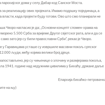
 парохијског дома у селу Дабар код Санског Моста.
 за реализацију ових пројеката. Имамо подршку појединаца, а
а власти, када пројекти буду готови. Ово што смо планирали не
аша Чворо нагласио је да; „Основни концепт спомен-храма на
уморено 5.500 Срба за вријеме Другог свјетског рата, али и да се
само зато јер су били православни Срби“, рекао је Чворо.
ине у Гаравицама усташе су извршиле масовни покољ српског
12.000 људи, међу којима велики број дјеце.
 запостављено, јер су чињенице о злочину и размјерама покоља,
ела 1941. године над недужним цивилима у Бихаћу, држане даље
Епархија бихаћко-петровачк
ите на њу)