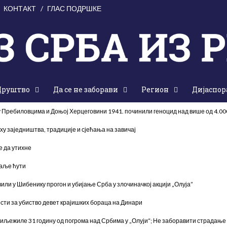
КОНТАКТ
ГЛАС ПОДРШКЕ
Друштво
Да се не заборави
Регион
Дијаспор
 у Пребиловцима и Доњој Херцеговини 1941. починили геноцид над више од 4.0
ху заједништва, традиције и сјећања на завичај
е да утихне
даље ћути
или у Шибенику прогон и убијање Срба у злочиначкој акцији „Олуја”
сти за убиство девет крајишких бораца на Динари
иљежиле 31 годину од погрома над Србима у „Олуји“; Не заборавити страдање 