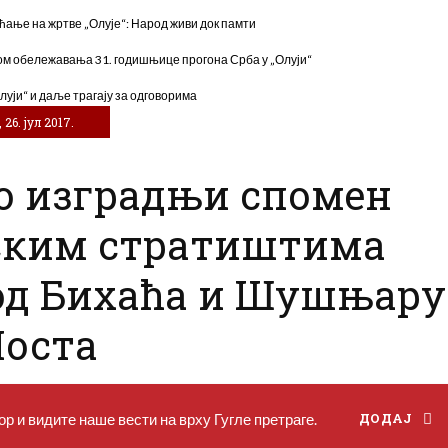
ћање на жртве „Олује“: Народ живи док памти
м обележавања 31. годишњице прогона Срба у „Олуји“
луји“ и даље трагају за одговорима
26. јул 2017.
о изградњи спомен
пским стратиштима
од Бихаћа и Шушњару
Моста
р и видите наше вести на врху Гугле претраге.
ДОДАЈ