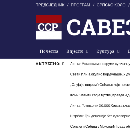
ПРЕДСЈЕДНИК
ПРОГРАМ
СРПСКО КОЛО
Почетна
Вијести
Култура
АКТУЕЛНО:
Линта: Усташки монструми су 1941.
Свети Илија окупио Кордунаше: У ду
„Олуја је погром“: Сећање које не см
Комић памти своје мртве, правда и 
Линта: Томпсон и 30.000 Хрвата слав
Штрбац: Три деценије без одговорно
Српска и Србија у Мркоњић Граду об