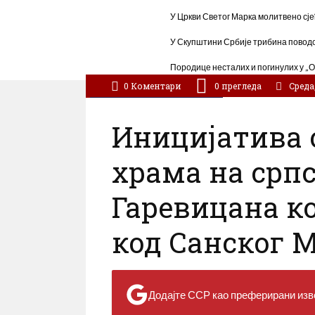
У Цркви Светог Марка молитвено сје
У Скупштини Србије трибина поводо
Породице несталих и погинулих у „О
0 Коментари
0
прегледа
Cреда, 
/
Регион
Република Српска
Иницијатива 
храма на ср
Гаревицана к
код Санског 
Додајте ССР као преферирани изво