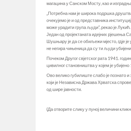
магацина у Санском Мосту, као и изградња
„Потребна нам је широка подршка друштва
очекујемо је и од представника институциј
може урадити група људи“, рекао је Лукић.
Један од пројектаната идејних рјешења С
Шушњару је да се обиљежи мјесто, гдје је 
не негира чињеница да су ти људи убијени 
Почеком Другог свјетског рата 1941. год
цивилног становништва у којем је убијено 
Ово велико губилиште слабо је познато и
који је Независна Држава Хрватска спров
од шире јавности.
(Да отворите слику у пуној величини кликн