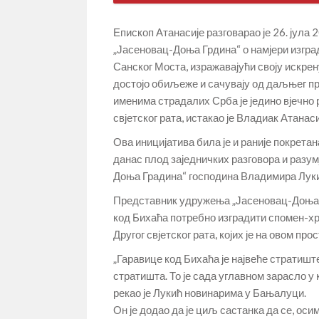
Епископ Атанасије разговарао је 26. јул
„Јасеновац-Доња Грдина“ о намјери изгр
Санског Моста, изражавајући своју искрен
достојо обиљеже и сачувају од даљњег про
именима страдалих Срба је једино вјечно
свјетског рата, истакао је Владиак Атанаси
Ова иницијатива била је и раније покретан
данас плод заједничких разговора и разу
Доња Градина“ господина Владимира Луки
Представник удружења „Јасеновац-Доња Г
код Бихаћа потребно изградити спомен-хра
Другог свјетског рата, којих је на овом пр
„Гаравице код Бихаћа је највеће стратишт
стратишта. То је сада углавном зарасло у 
рекао је Лукић новинарима у Бањалуци.
Он је додао да је циљ састанка да се, ос