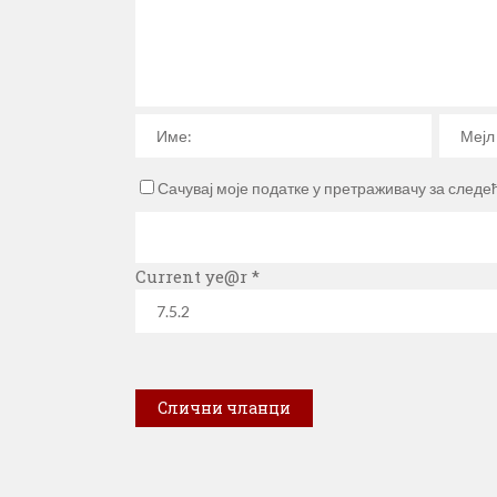
Сачувај моје податке у претраживачу за следе
Current ye@r
*
Слични чланци