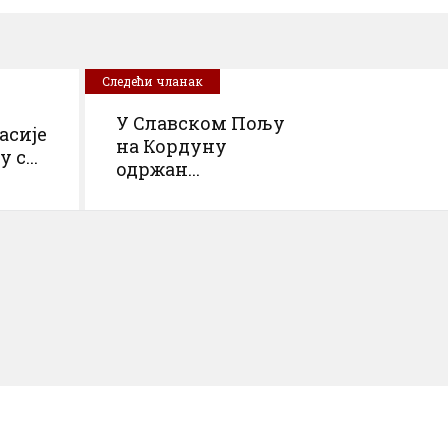
Следећи чланак
У Славском Пољу
асије
на Кордуну
 с...
одржан...