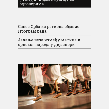
одговорима
Савез Срба из региона објавио
Програм рада
Јачање веза између матице и
српског народа у дијаспори