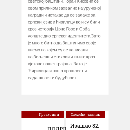
светској баштини. Горан Kиковић се
овом приликом захвалио на урученој
награди и истакао да се залаже за
српски језик и ћирилицу који су били
кроз историју Црне Горе и Срба
уопште дио српског идентитета.Зато
је много битно да баштинимо своје
писмо на којем су се написали
најбољепши стихови и књиге кроз
вјекове нашег трајања. Зато је
Ћирилица и наша прошлост и
садашњост и будућност.
Претходни
Следећи чланак
чланак
Изашао 82.
ПОДРШКА