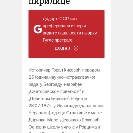
ћирилице“
Додајте ССР као
преферирани извор и
видите наше вести на врху
Гугле претраге.
ДОДАЈ
Историчар Горан Киковић, поводом
25 година научно-истраживачког
рада, у Београду награђен
„Светосавском повељом“ и
„Повељом ћирлице“. Рођен је
28.07.1975. у Иванграду (данашњим
Беранама), од оца Страхиње и мајке
Даринке-Маре, дјевојачко Божовић.
Основну школу учио је у Ровцима и