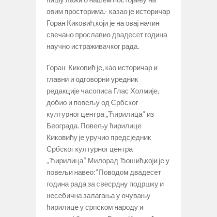
овим просторима.- казао је историчар
Горан Киковић,који је на овај начин
свечано прославио двадесет година
научно истраживачког рада.
Горан Киковић је, као историчар и
главни и одговорни уредник
редакције часописа Глас Холмије,
добио и повељу од Србског
културног центра „Ћирилица“ из
Београда. Повељу ћирилице
Киковићу је уручио предсједник
Србског културног центра
„Ћирилица“ Милорад Ђошић,који је у
повељи навео:“Поводом двадесет
година рада за свесрдну подршку и
несебична залагања у очувању
ћирилице у српском народу и