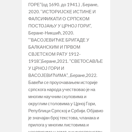
ГОРЕ“(од 1690. до 1941.) , Беране,
2020. ‘’ИСТОРИЈСКЕ ИСТИНЕ И
ФАЛСИФИКАТИ О СРПСКОМ
ПОСТОЈАЊУ У ЦРНОЈ ГОРИ”,
Беране-Никшић, 2020.
‘’’ВАСОЈЕВИЋКЕ БРИГАДЕ У
БАЛКАНСКИМ И ПРВОМ
СВЈЕТСКОМ РАТУ 1912-
1918.’’,Беране,2021. “СВЕТОСАВЉЕ
У ЦРНОЈ ГОРИ И
ВАСОЈЕВИЋИМА“, ,Беране,2022.
Бавећи се проуочавањем историје
српскога народа учествовао је на
многим научним скуповима и
округлим столовима у Црној Гори,
Републици Српској и Србији. Објавио
је значајан број текстова, чланака и
прилога у многим листовима и
часописима у земљи и иностранству,