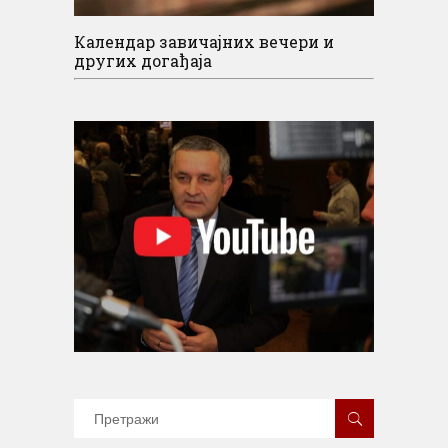
Календар завичајних вечери и
других догађаја