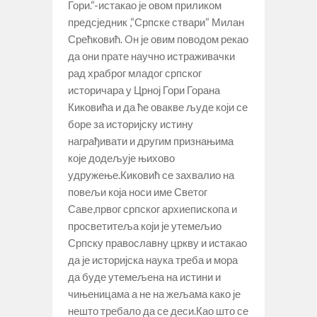
Гори.“-истакао је овом приликом
предсједник ,“Српске ствари“ Милан
Срећковић. Oн је овим поводом рекао
да они прате научно истраживачки
рад храброг младог српског
историчара у Црној Гори Горана
Киковића и да ће овакве људе који се
боре за историјску истину
награђивати и другим признањима
које додељује њихово
удружење.Киковић се захвалио на
повељи која носи име Светог
Саве,првог српског архиепископа и
просветитеља који је утемељио
Српску православну цркву и истакао
да је историјска наука треба и мора
да буде утемељена на истини и
чињеницама а не на жељама како је
нешто требало да се деси.Као што се