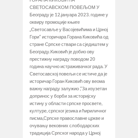
СВЕТОСАВСКОМ ПОВЕЉОМ У
Београду је 12.јануара 2023. године у
оквиру промоције књиге
„Светосавље у Васојевићима и Црној
Гори“ историчара Горана Киковића од
стране Српске ствари са сједиштем у
Београду.Kиковић је добио ову
престижну награду поводом 20
година научно истраживачког рада. У
Светосавској повељи се истиче да је
историчар Горан Киковић ову веома
важну награду залужио ,“За изузетан
допринос у борби за историјску
истину у области српске просвете,
културе, српског језика и ћириличног
писма,Српске православне цркве и
очувању вековних слободарских
традиција Српског народа у Црној