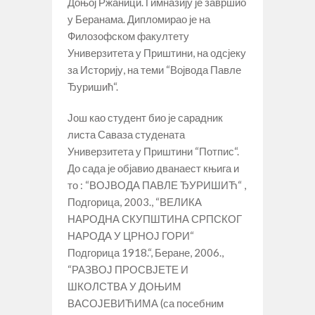
Доњој Ржаници. Гимназију је завршио
у Беранама. Дипломирао је на
Филозофском факултету
Универзитета у Приштини, на одсјеку
за Историју, на теми “Војвода Павле
Ђуришић“.
Још као студент био је сарадник
листа Саваза студената
Универзитета у Приштини “Потпис“.
До сада је објавио дванаест књига и
то : “ВОЈВОДА ПАВЛЕ ЂУРИШИЋ“ ,
Подгорица, 2003., “ВЕЛИКА
НАРОДНА СКУПШТИНА СРПСКОГ
НАРОДА У ЦРНОЈ ГОРИ“
Подгорица 1918.“, Беране, 2006.,
“РАЗВОЈ ПРОСВЈЕТЕ И
ШКОЛСТВА У ДОЊИМ
ВАСОЈЕВИЋИМА (са посебним