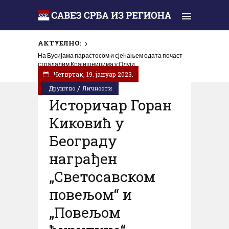
АКТУЕЛНО:
На Бусијама парастосом и сјећањем одата почаст
страдалим Крајишницима у Олуји
Четвртак, 19. јануар 2023.
/
Друштво
Личности
Историчар Горан
Киковић у
Београду
награђен
„Светосавском
повељом“ и
„Повељом