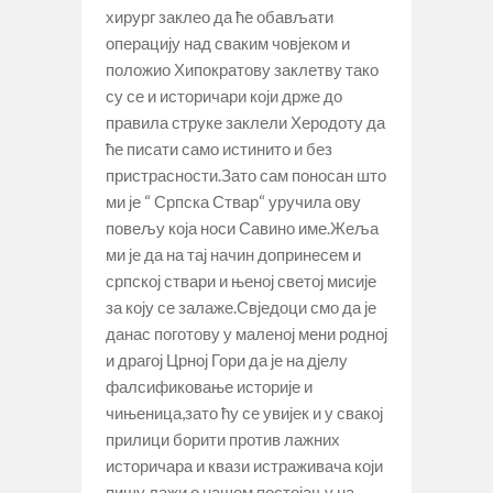
хирург заклео да ће обављати
операцију над сваким човјеком и
положио Хипократову заклетву тако
су се и историчари који држе до
правила струке заклели Херодоту да
ће писати само истинито и без
пристрасности.Зато сам поносан што
ми је “ Српска Ствар“ уручила ову
повељу која носи Савино име.Жеља
ми је да на тај начин допринесем и
српској ствари и њеној светој мисије
за коју се залаже.Свједоци смо да је
данас поготову у маленој мени родној
и драгој Црној Гори да је на дјелу
фалсификовање историје и
чињеница,зато ћу се увијек и у свакој
прилици борити против лажних
историчара и квази истраживача који
пишу лажи о нашем постојању на