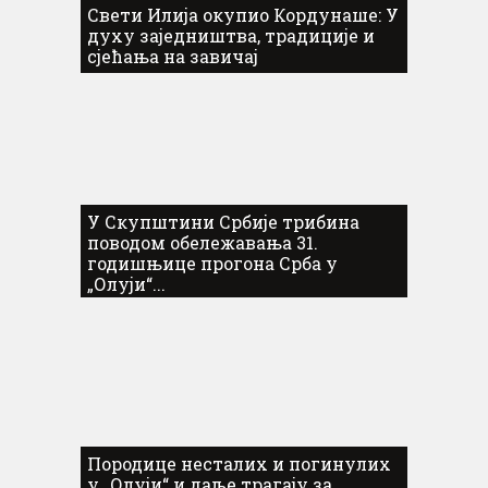
Свети Илија окупио Кордунаше: У
духу заједништва, традиције и
сјећања на завичај
У Скупштини Србије трибина
поводом обележавања 31.
годишњице прогона Срба у
„Олуји“...
Породице несталих и погинулих
у „Олуји“ и даље трагају за