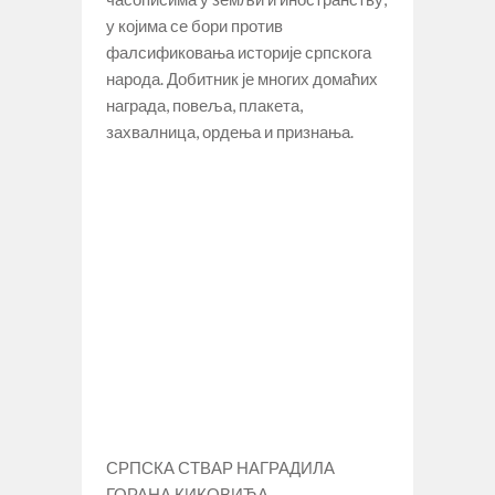
у којима се бори против
фалсификовања историје српскога
народа. Добитник је многих домаћих
награда, повеља, плакета,
захвалница, ордења и признања.
СРПСКА СТВАР НАГРАДИЛА
ГОРАНА КИКОВИЋА