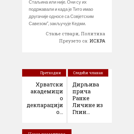
Стаљина или није. Они су их
подржавали и када је Тито имао
другачије односе са Совјетским
Савезом“, закључује Кедми.
Стање ствари, Политика
Преузето са:
ИСКРА
Претходни
Следећи чланак
чланак
Хрватски
Дирљива
академици
прича
о
Ранке
декларацији
Личине из
о...
Глин...