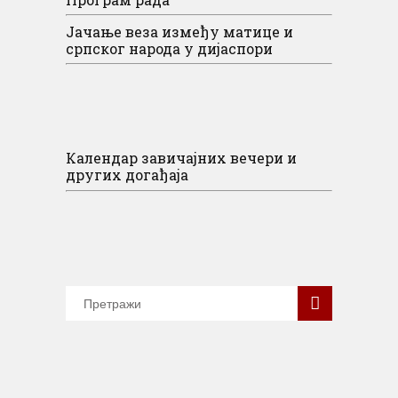
Јачање веза између матице и
српског народа у дијаспори
Календар завичајних вечери и
других догађаја