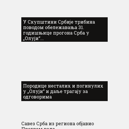
У Скупштини Србије трибина
поводом обележавања 31.
годишњице прогона Срба у
„Олуји“...
Породице несталих и погинулих
у „Олуји“ и даље трагају за
одговорима
Савез Срба из региона објавио
Програм рада