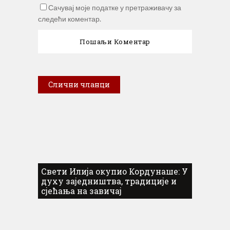
Сачувај моје податке у претраживачу за
следећи коментар.
Слични чланци
Свети Илија окупио Кордунаше: У
духу заједништва, традиције и
сјећања на завичај