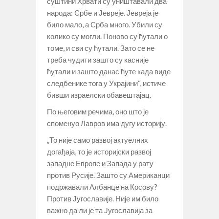
суштини Хрвати су уништавали два
народа: Србе и Јевреје. Јевреја је
било мало, а Срба много. Убили су
колико су могли. Поново су ћутали о
томе, и сви су ћутали. Зато се не
треба чудити зашто су касније
ћутали и зашто данас ћуте када виде
следбенике тога у Украјини“, истиче
бивши израелски обавештајац.
По његовим речима, оно што је
споменуо Лавров има дугу историју.
„То није само развој актуелних
догађаја, то је историјски развој
западне Европе и Запада у рату
против Русије. Зашто су Американци
подржавали Албанце на Косову?
Против Југославије. Није им било
важно да ли је та Југославија за