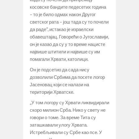
косовске бандите педесетих година
– то је било одмах након Другог
светског рата – још тада су то почели
да раде“, истакао је израелски
обавештајац. Говорећи о Југославији,
он је казао да су у то време нацисте
највише штитили и највише су им
помагали Хрвати, католици.
Он је подсетио да сада нису
дозволили Србима да посете логор
Јасеновац који се налази на
територији Хрватске.
„У том логору су Хрвати ликвидирали
скоро милион Срба. Нико у свету не
говори о томе. За време Тита су
заташкавали улогу Хрвата.
Истребљивали су Србе као псе. У