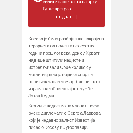
видите наше вести на врху
Гугле претраге.
ДОДАЈ
Косово је била разбојничка покрајина
терориста од почетка педесетих
година прошлог века, док су Хрвати
највише штитили нацисте и
истребљивали Србе колико су
могли, изјавио је војни експерт и
политички аналитичар, бивши шеф
израелске обавештајне службе
Јаков Кедми.
Кедми је подсетио на чланак шефа
руске дипломатије Сергеја Лаврова
који је недавно за лист Известија
писао о Косову и Југославији.