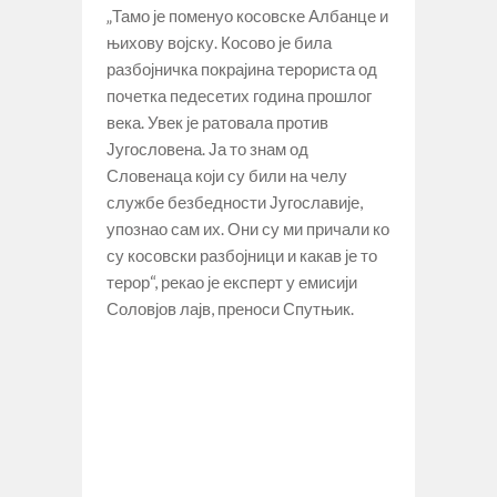
„Тамо је поменуо косовске Албанце и
њихову војску. Косово је била
разбојничка покрајина терориста од
почетка педесетих година прошлог
века. Увек је ратовала против
Југословена. Ја то знам од
Словенаца који су били на челу
службе безбедности Југославије,
упознао сам их. Они су ми причали ко
су косовски разбојници и какав је то
терор“, рекао је експерт у емисији
Соловјов лајв, преноси Спутњик.