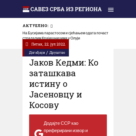
АКТУЕЛНО:
На Бусијама парастосом и сјећањем одата почаст
страдалим Крајишницима у Олуји
Петак, 22. јул 2022.
/
Догађаји
Друштво
Јаков Кедми: Ко
заташкава
истину о
Јасеновцу и
Косову
Додајте ССР као
преферирани извор и