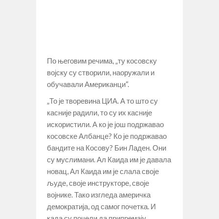
По његовим речима, „ту косовску
војску су створили, наоружали и
обучавали Американци“.
„То је творевина ЦИА. А то што су
касније радили, то су их касније
искористили. А ко је још подржавао
косовске Албанце? Ко је подржавао
бандите на Косову? Бин Ладен. Они
су муслимани. Ал Каида им је давала
новац, Ал Каида им је слала своје
људе, своје инструкторе, своје
војнике. Тако изгледа америчка
демократија, од самог почетка. И
када су почели да припремају