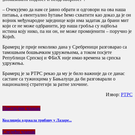
– Очекујемо да нам се јавно обрати и одговори на ова наша
питања, а евентуално ћутање ћемо схватити као доказ да је он
војник међународне заједнице који има задатак да брани мит
који се не може одбранити, јер наша гробља су најбоља
истина коју нико, па ни он, не може промијенити – поручио је
Којић.
Брамерц је прије неколико дана у Сребреници разговарао са
тамошњим бошњачким удружењима, а током посјете
Републици Српској и ФБиХ није имао времена за српска
удружења.
Брамерц је за РТРС рекао да му је било важније да се данас
састане са тужиоцима у Бањалуци да би разговарали о
националној стратегији за ратне злочине.
Извор:
РТРС
Претходни чланак
Коалиција одржала трибину у Лазаре...
Следећи чланак