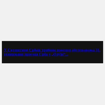
У Скупштини Србије трибина поводом обележавања 31.
годишњице прогона Срба у „Олуји“...