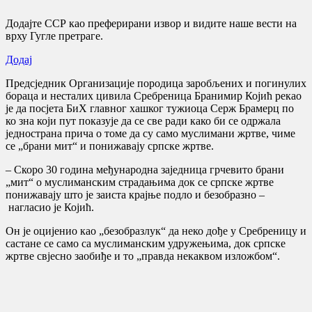
Додајте ССР као преферирани извор и видите наше вести на
врху Гугле претраге.
Додај
Предсједник Организације породица заробљених и погинулих
бораца и несталих цивила Сребреница Бранимир Којић рекао
је да посјета БиХ главног хашког тужиоца Серж Брамерц по
ко зна који пут показује да се све ради како би се одржала
једнострана прича о томе да су само муслимани жртве, чиме
се „брани мит“ и понижавају српске жртве.
– Скоро 30 година међународна заједница грчевито брани
„мит“ о муслиманским страдањима док се српске жртве
понижавају што је заиста крајње подло и безобразно –
нагласио је Којић.
Он је оцијенио као „безобразлук“ да неко дође у Сребреницу и
састане се само са муслиманским удружењима, док српске
жртве свјесно заобиђе и то „правда некаквом изложбом“.