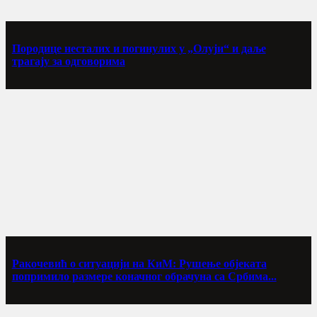
Породице несталих и погинулих у „Олуји“ и даље
трагају за одговорима
Ракочевић о ситуацији на КиМ: Рушење објеката
попримило размере коначног обрачуна са Србима...