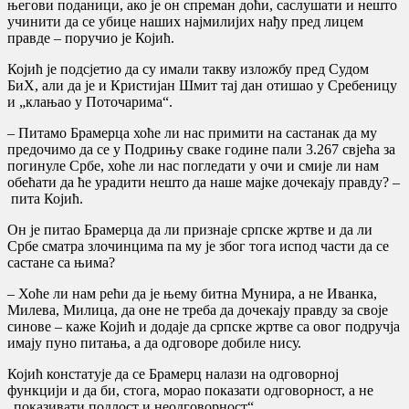
његови поданици, ако је он спреман доћи, саслушати и нешто
учинити да се убице наших најмилијих нађу пред лицем
правде – поручио је Којић.
Којић је подсјетио да су имали такву изложбу пред Судом
БиХ, али да је и Кристијан Шмит тај дан отишао у Сребеницу
и „клањао у Поточарима“.
– Питамо Брамерца хоће ли нас примити на састанак да му
предочимо да се у Подрињу сваке године пали 3.267 свјећа за
погинуле Србе, хоће ли нас погледати у очи и смије ли нам
обећати да ће урадити нешто да наше мајке дочекају правду? –
пита Којић.
Он је питао Брамерца да ли признаје српске жртве и да ли
Србе сматра злочинцима па му је због тога испод части да се
састане са њима?
– Хоће ли нам рећи да је њему битна Мунира, а не Иванка,
Милева, Милица, да оне не треба да дочекају правду за своје
синове – каже Којић и додаје да српске жртве са овог подручја
имају пуно питања, а да одговоре добиле нису.
Којић констатује да се Брамерц налази на одговорној
функцији и да би, стога, морао показати одговорност, а не
„показивати подлост и неодговорност“.