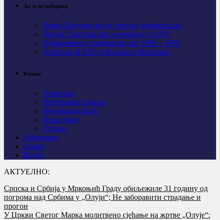
Да се не заборави
Први Свјeтски рат и српски добровољци
Други Свјетски рат и геноцид у НДХ
Одбрамбено отаџбински рат 1991 – 1995
Агресија НАТО и Косово и Метохија
Регион
Хрватска
Република Српска
Федерација БиХ
Црна Гора
Остало
Дијаспора
Спорт
Видео
АКТУЕЛНО:
Српска и Србија у Мркоњић Граду обиљежиле 31 годину од
погрома над Србима у „Олуји“; Не заборавити страдање и
прогон
У Цркви Светог Марка молитвено сјећање на жртве „Олује“: