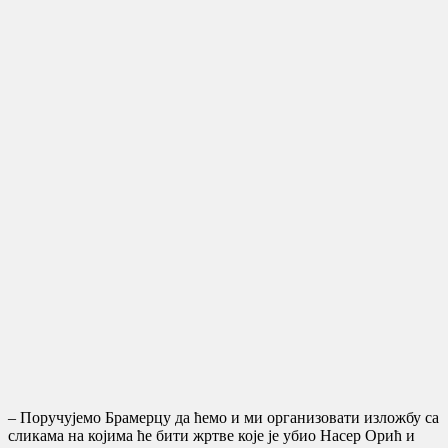
– Поручујемо Брамерцу да ћемо и ми организовати изложбу са
сликама на којима ће бити жртве које је убио Насер Орић и