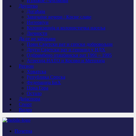
Изложбе / Филмови
Друштво
Догађаји
Завичајне вечери / Крсне славе
Интервјуи
Колонизација и колонистичка насеља
Личности
Да се не заборави
Први Свјeтски рат и српски добровољци
Други Свјетски рат и геноцид у НДХ
Одбрамбено отаџбински рат 1991 – 1995
Агресија НАТО и Косово и Метохија
Регион
Хрватска
Република Српска
Федерација БиХ
Црна Гора
Остало
Дијаспора
Спорт
Видео
Почетна