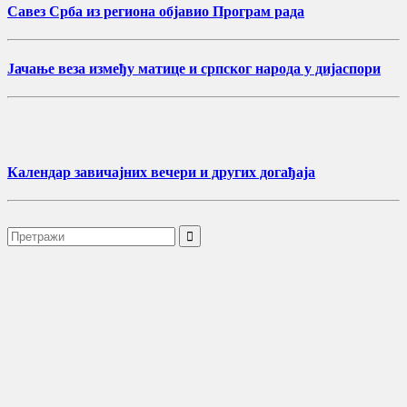
Савез Срба из региона објавио Програм рада
Јачање веза између матице и српског народа у дијаспори
Календар завичајних вечери и других догађаја