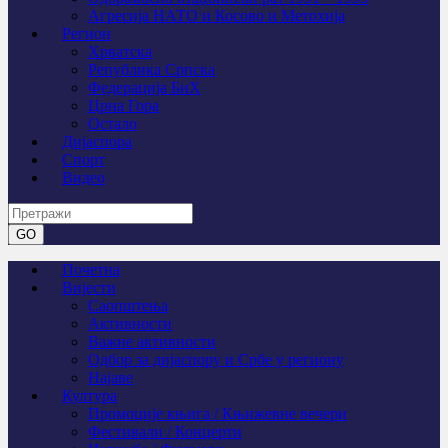
Агресија НАТО и Косово и Метохија
Регион
Хрватска
Република Српска
Федерација БиХ
Црна Гора
Остало
Дијаспора
Спорт
Видео
Почетна
Вијести
Саопштења
Активности
Важне активности
Одбор за дијаспору и Србе у региону
Најаве
Култура
Промоције књига / Књижевне вечери
Фестивали / Концерти