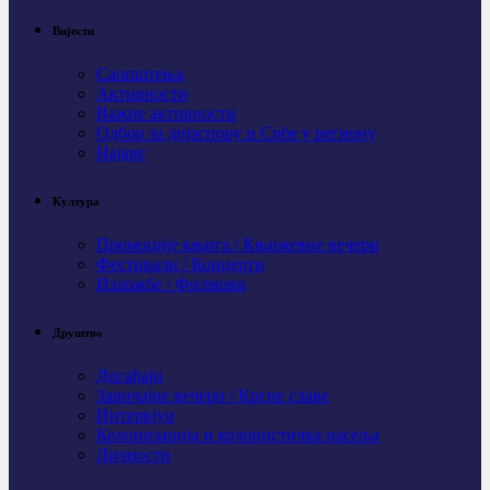
Вијести
Саопштења
Активности
Важне активности
Одбор за дијаспору и Србе у региону
Најаве
Култура
Промоције књига / Књижевне вечери
Фестивали / Концерти
Изложбе / Филмови
Друштво
Догађаји
Завичајне вечери / Крсне славе
Интервјуи
Колонизација и колонистичка насеља
Личности