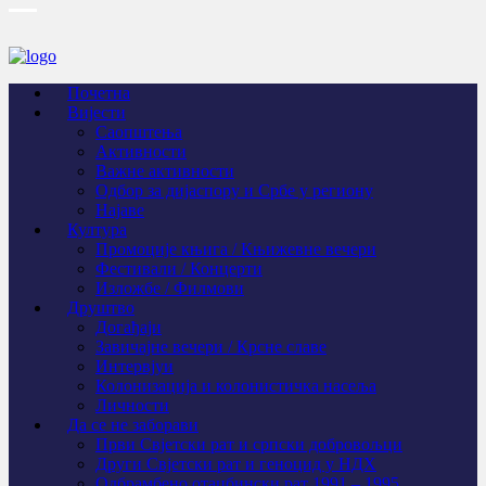
Почетна
Вијести
Саопштења
Активности
Важне активности
Одбор за дијаспору и Србе у региону
Најаве
Култура
Промоције књига / Књижевне вечери
Фестивали / Концерти
Изложбе / Филмови
Друштво
Догађаји
Завичајне вечери / Крсне славе
Интервјуи
Колонизација и колонистичка насеља
Личности
Да се не заборави
Први Свјeтски рат и српски добровољци
Други Свјетски рат и геноцид у НДХ
Одбрамбено отаџбински рат 1991 – 1995