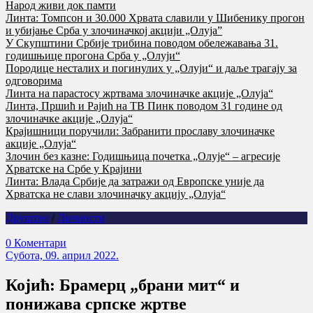
Народ живи док памти
Линта: Томпсон и 30.000 Хрвата славили у Шибенику прогон
и убијање Срба у злочиначкој акцији „Олуја”
У Скупштини Србије трибина поводом обележавања 31.
годишњице прогона Срба у „Олуји“
Породице несталих и погинулих у „Олуји“ и даље трагају за
одговорима
Линта на парастосу жртвама злочиначке акције „Олуја“
Линта, Пршић и Рајић на ТВ Пинк поводом 31 године од
злочиначке акције „Олуја“
Крајишници поручили: Забранити прославу злочиначке
акције „Олуја“
Злочин без казне: Годишњица почетка „Олује“ – агресије
Хрватске на Србе у Крајини
Линта: Влада Србије да затражи од Европске уније да
Хрватска не слави злочиначку акцију „Олуја“
Друштво
/
Личности
0 Коментари
Субота, 09. април 2022.
Којић: Брамерц „брани мит“ и
понижава српске жртве