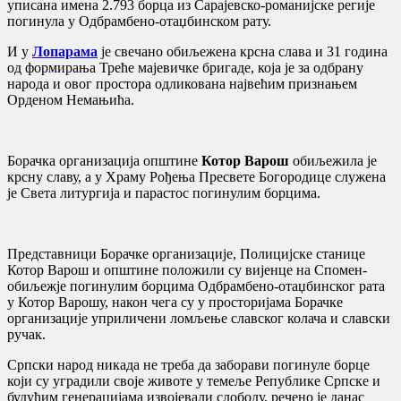
уписана имена 2.793 борца из Сарајевско-романијске регије
погинула у Одбрамбено-отаџбинском рату.
И у
Лопарама
је свечано обиљежена крсна слава и 31 година
од формирања Треће мајевичке бригаде, која је за одбрану
народа и овог простора одликована највећим признањем
Орденом Немањића.
Борачка организација општине
Котор Варош
обиљежила је
крсну славу, а у Храму Рођења Пресвете Богородице служена
је Света литургија и парастос погинулим борцима.
Представници Борачке организације, Полицијске станице
Котор Варош и општине положили су вијенце на Спомен-
обиљежје погинулим борцима Одбрамбено-отаџбинског рата
у Котор Варошу, након чега су у просторијама Борачке
организације уприличени ломљење славског колача и славски
ручак.
Српски народ никада не треба да заборави погинуле борце
који су уградили своје животе у темеље Републике Српске и
будућим генерацијама извојевали слободу, речено је данас