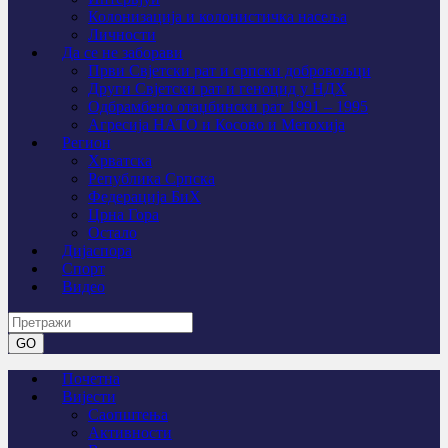
Колонизација и колонистичка насеља
Личности
Да се не заборави
Први Свјeтски рат и српски добровољци
Други Свјетски рат и геноцид у НДХ
Одбрамбено отаџбински рат 1991 – 1995
Агресија НАТО и Косово и Метохија
Регион
Хрватска
Република Српска
Федерација БиХ
Црна Гора
Остало
Дијаспора
Спорт
Видео
Почетна
Вијести
Саопштења
Активности