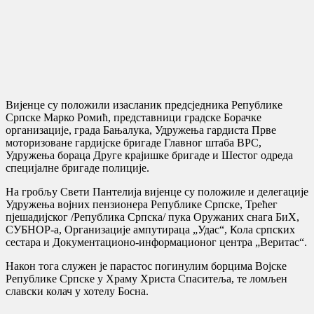
Вијенце су положили изасланик предсједника Републике
Српске Марко Ромић, представници градске Борачке
организације, града Бањалука, Удружења гардиста Прве
моторизоване гардијске бригаде Главног штаба ВРС,
Удружења бораца Друге крајишке бригаде и Шестог одреда
специјалне бригаде полиције.
На гробљу Свети Пантелија вијенце су положиле и делегације
Удружења војних пензионера Републике Српске, Трећег
пјешадијског /Република Српска/ пука Оружаних снага БиХ,
СУБНОР-а, Организације ампутираца „Удас“, Кола српских
сестара и Документационо-информационог центра „Веритас“.
Након тога служен је парастос погинулим борцима Војске
Републике Српске у Храму Христа Спаситеља, те ломљен
славски колач у хотелу Босна.