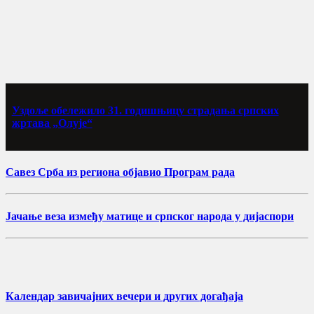
Уздоље обележило 31. годишњицу страдања српских
жртава „Олује“
Савез Срба из региона објавио Програм рада
Јачање веза између матице и српског народа у дијаспори
Календар завичајних вечери и других догађаја