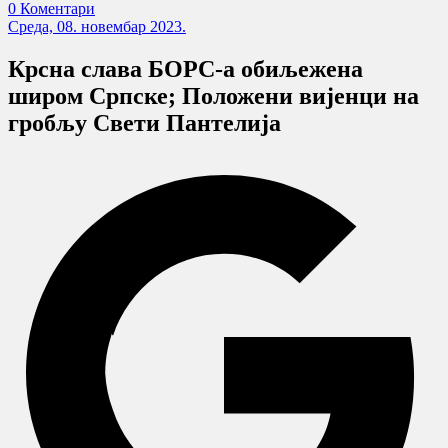
0 Коментари
Cреда, 08. новембар 2023.
Крсна слава БОРС-а обиљежена
широм Српске; Положени вијенци на
гробљу Свети Пантелија