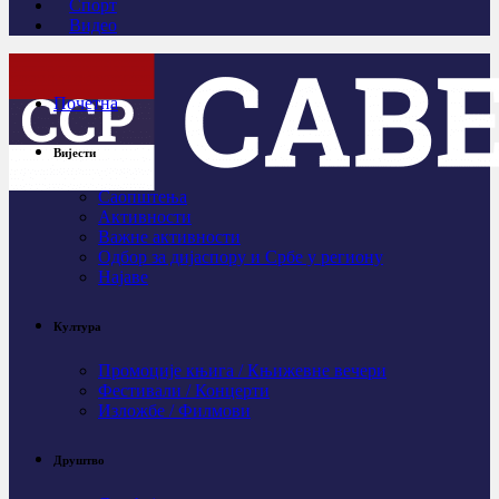
Спорт
Видео
Почетна
Вијести
Саопштења
Активности
Важне активности
Одбор за дијаспору и Србе у региону
Најаве
Култура
Промоције књига / Књижевне вечери
Фестивали / Концерти
Изложбе / Филмови
Друштво