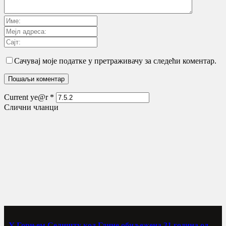
Сачувај моје податке у претраживачу за следећи коментар.
Current ye@r
*
Слични чланци
У Горњем Селишту код Глине обиљежена 31 година од