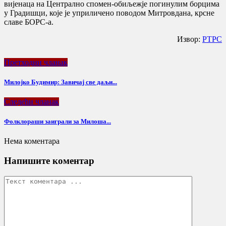
вијенаца на Централно спомен-обиљежје погинулим борцима
у Градишци, које је уприличено поводом Митровдана, крсне
славе БОРС-а.
Извор:
РТРС
Претходни чланак
Милојко Будимир: Завичај све даљи...
Следећи чланак
Фолклораши заиграли за Милоша...
Нема коментара
Напишите коментар