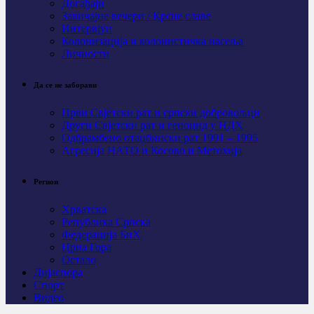
Догађаји
Завичајне вечери / Крсне славе
Интервјуи
Колонизација и колонистичка насеља
Личности
Да се не заборави
Први Свјeтски рат и српски добровољци
Други Свјетски рат и геноцид у НДХ
Одбрамбено отаџбински рат 1991 – 1995
Агресија НАТО и Косово и Метохија
Регион
Хрватска
Република Српска
Федерација БиХ
Црна Гора
Остало
Дијаспора
Спорт
Видео