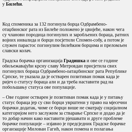
у
Билећи
.
Код споменика за 132 погинула борца Одбрамбено-
отаџбинског рата из Билеће положено је цвијеће, након чега
су чланови породица погинулих и заробљених бораца, ратних
војних инвалида и борци посјетили Спомен-собу, а потом је
служен парастос погинулим билећким борцима и преломљен
славски колач.
Градска борачка организација
Градишка
и ове се године
обиљежавајући крсну славу Митровдан присјетила свих
погинулих бораца Одбрамбено-оатаџбинског рата Републике
Српске, те указала да је остварен позитиван помак када је
ријеч о статусу бораца али и да треба наставити рад на
побољшању статуса ове популације.
– Ове године остварен је позитиван помак када је у питању
статус бораца јер су сви борци уврштени у право на мјесечни
борачки додатак, чиме се борци више не сматрају социјалном
категоријом него заслужнм за стварање Српске и додао да је
то добар начин како наставити рјешавати и друге проблеме
борачке популације – изјавио је предсједник Градске борачке
оргаизације Милован Гагић, након помена и полагања