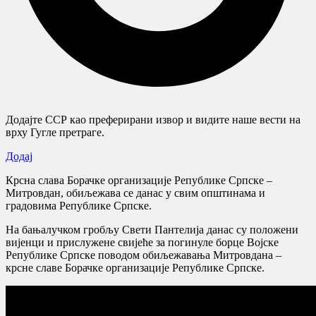
Додајте ССР као преферирани извор и видите наше вести на
врху Гугле претраге.
Додај
Крсна слава Борачке организације Републике Српске –
Митровдан, обиљежава се данас у свим општинама и
градовима Републике Српске.
На бањалучком гробљу Свети Пантелија данас су положени
вијенци и прислужене свијеће за погинуле борце Војске
Републике Српске поводом обиљежавања Митровдана –
крсне славе Борачке организације Републике Српске.