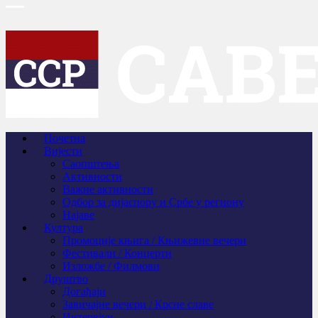
Почетна
Вијести
Саопштења
Активности
Важне активности
Одбор за дијаспору и Србе у региону
Најаве
Култура
Промоције књига / Књижевне вечери
Фестивали / Концерти
Изложбе / Филмови
Друштво
Догађаји
Завичајне вечери / Крсне славе
Интервјуи