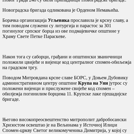
Новоградска бригада одликована је Орденом Немањића.
Борачка организација
Угљевика
прославила је крсну славу, а
тим поводом служени су литургија и парастос за 301
погинулог српског борца из ове подмајевичке општине у
Храму Свете Петке Параскеве.
Након тога су саборци, грађани и општински званичници
положили цвијеће и вијенце код централног спомен-обиљежја
на градском тргу.
Поводом Митровдана крсне славе БОРС, у Доњем Дубовику
административном центру општине
Крупа на Уни
јутрос су
положени вијенци и прислужене свијеће код спомен –
обилјежја погинилим борцима 11. Крупске лаке пјешадијске
бригаде.
Његово високопреосвештенство митрополит дабробосански
Хризостом освештао је на Вељинама у Источној Илиџи
Спомен-цркву Светог великомученика Димитрија, у којој су