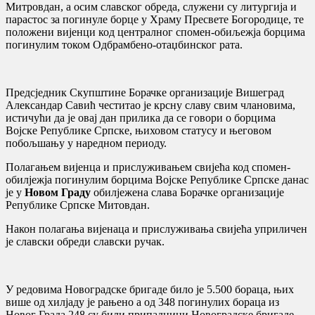
Митровдан, а осим славског обреда, служени су литургија и
парастос за погинуле борце у Храму Пресвете Богородице, те
положени вијенци код централног спомен-обиљежја борцима
погинулим током Одбрамбено-отаџбинског рата.
Предсједник Скупштине Борачке организације Вишеград
Александар Савић честитао је крсну славу свим члановима,
истичући да је овај дан прилика да се говори о борцима
Војске Републике Српске, њиховом статусу и његовом
побољшању у наредном периоду.
Полагањем вијенца и прислуживањем свијећа код спомен-
обилјежја погинулим борцима Војске Републике Српске данас
је у
Новом Граду
обилјежена слава Борачке организације
Републике Српске Митовдан.
Након полагања вијенаца и прислуживања свијећа уприличен
је славски обреди славски ручак.
У редовима Новоградске бригаде било је 5.500 бораца, њих
више од хилјаду је рањено а од 348 погинулих бораца из
Новог Града 248 су били припадници Новоградске бригаде.