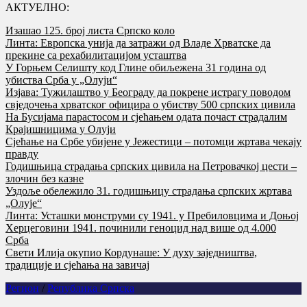
АКТУЕЛНО:
Изашао 125. број листа Српско коло
Линта: Европска унија да затражи од Владе Хрватске да
прекине са рехабилитацијом усташтва
У Горњем Селишту код Глине обиљежена 31 година од
убиства Срба у „Олуји“
Изјава: Тужилаштво у Београду да покрене истрагу поводом
свједочења хрватског официра о убиству 500 српских цивила
На Бусијама парастосом и сјећањем одата почаст страдалим
Крајишницима у Олуји
Сјећање на Србе убијене у Јежестици – потомци жртава чекају
правду
Годишњица страдања српских цивила на Петровачкој цести –
злочин без казне
Уздоље обележило 31. годишњицу страдања српских жртава
„Олује“
Линта: Усташки монструми су 1941. у Пребиловцима и Доњој
Херцеговини 1941. починили геноцид над више од 4.000
Срба
Свети Илија окупио Кордунаше: У духу заједништва,
традиције и сјећања на завичај
Регион
/
Република Српска