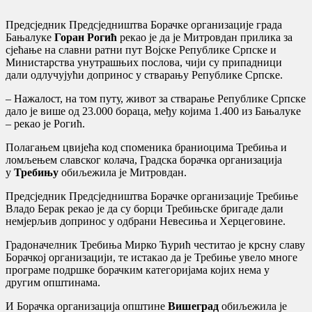
Предсједник Предсједништва Борачке организације града
Бањалуке
Горан Рогић
рекао је да је Митровдан прилика за
сјећање на славни ратни пут Војске Републике Српске и
Министарства унутрашњих послова, чији су припадници
дали одлучујући допринос у стварању Републике Српске.
– Нажалост, на том путу, живот за стварање Републике Српске
дало је више од 23.000 бораца, међу којима 1.400 из Бањалуке
– рекао је Рогић.
Полагањем цвијећа код споменика браниоцима Требиња и
ломљењем славског колача, Градска борачка организација
у
Требињу
обиљежила је Митровдан.
Предсједник Предсједништва Борачке организације Требиње
Владо Берак рекао је да су борци Требињске бригаде дали
немјерљив допринос у одбрани Невесиња и Херцеговине.
Градоначелник Требиња Мирко Ћурић честитао је крсну славу
Борачкој организацији, те истакао да је Требиње увело многе
програме подршке борачким категоријама којих нема у
другим општинама.
И Борачка организација општине
Вишеград
обиљежила је