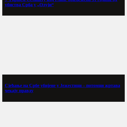
убиства Срба у „Олуји“
Сјећање на Србе убијене у Јежестици – потомци жртава
чекају правду