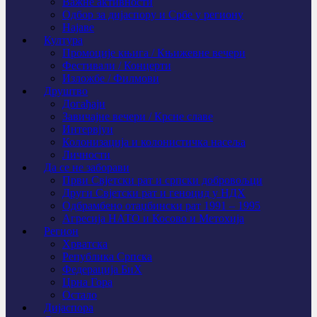
Важне активности
Одбор за дијаспору и Србе у региону
Најаве
Култура
Промоције књига / Књижевне вечери
Фестивали / Концерти
Изложбе / Филмови
Друштво
Догађаји
Завичајне вечери / Крсне славе
Интервјуи
Колонизација и колонистичка насеља
Личности
Да се не заборави
Први Свјeтски рат и српски добровољци
Други Свјетски рат и геноцид у НДХ
Одбрамбено отаџбински рат 1991 – 1995
Агресија НАТО и Косово и Метохија
Регион
Хрватска
Република Српска
Федерација БиХ
Црна Гора
Остало
Дијаспора