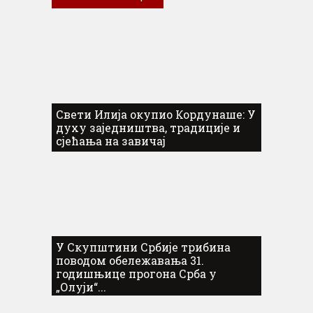
Свети Илија окупио Кордунаше: У
духу заједништва, традиције и
сјећања на завичај
У Скупштини Србије трибина
поводом обележавања 31.
годишњице прогона Срба у
„Олуји“...