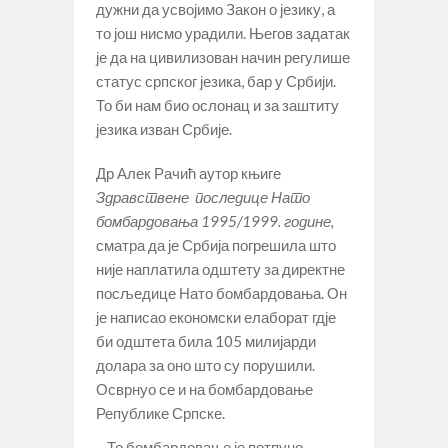
дужни да усвојимо Закон о језику, а
то још нисмо урадили. Његов задатак
је да на цивилизован начин регулише
статус српског језика, бар у Србији.
То би нам био ослонац и за заштиту
језика изван Србије.
Др Алек Рачић аутор књиге
Здравствене последице Нато
бомбардовања 1995/1999. године,
сматра да је Србија погрешила што
није наплатила одштету за директне
посљедице Нато бомбардовања. Он
је написао економски елаборат гдје
би одштета била 105 милијарди
долара за оно што су порушили.
Осврнуо се и на бомбардовање
Републике Српске.
– То бомбардовање је потпуно