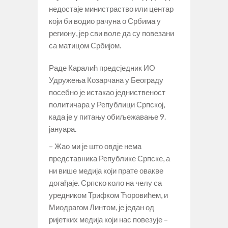
недостаје министраство или центар
који би водио рачуна о Србима у
региону, јер сви воле да су повезани
са матицом Србијом.
Раде Каралић предсједник ИО
Удружења Козарчана у Београду
посебно је истакао једниственост
политичара у Републици Српској,
када је у питању обиљежавање 9.
јануара.
– Жао ми је што овдје нема
представника Републике Српске, а
ни више медија који прате овакве
догађаје. Српско коло на челу са
уредником Трифком Ћоровићем, и
Миодрагом Линтом, је један од
ријетких медија који нас повезује –