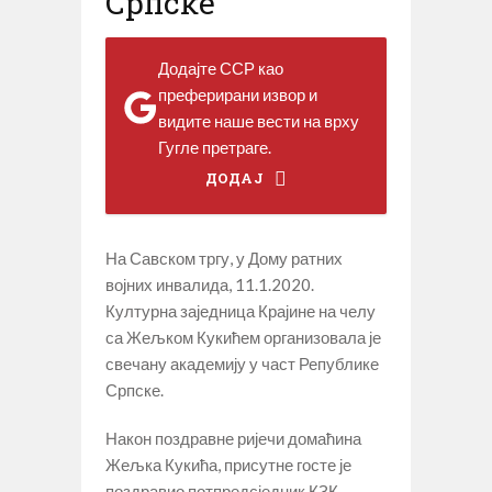
Српске
Додајте ССР као
преферирани извор и
видите наше вести на врху
Гугле претраге.
ДОДАЈ
На Савском тргу, у Дому ратних
војних инвалида, 11.1.2020.
Културна заједница Крајине на челу
са Жељком Кукићем организовала је
свечану академију у част Републике
Српске.
Након поздравне ријечи домаћина
Жељка Кукића, присутне госте је
поздравио потпредсједник КЗК