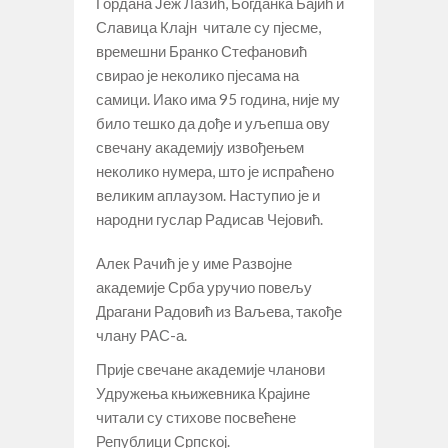
Гордана Јеж Лазић, Богданка Бајић и
Славица Клајн читале су пјесме,
времешни Бранко Стефановић
свирао је неколико пјесама на
самици. Иако има 95 година, није му
било тешко да дође и уљепша ову
свечану академију извођењем
неколико нумера, што је испраћено
великим аплаузом. Наступио је и
народни гуслар Радисав Чејовић.
Алек Рачић је у име Развојне
академије Срба уручио повељу
Драгани Радовић из Ваљева, такође
члану РАС-а.
Прије свечане академије чланови
Удружења књижевника Крајине
читали су стихове посвећене
Републици Српској.