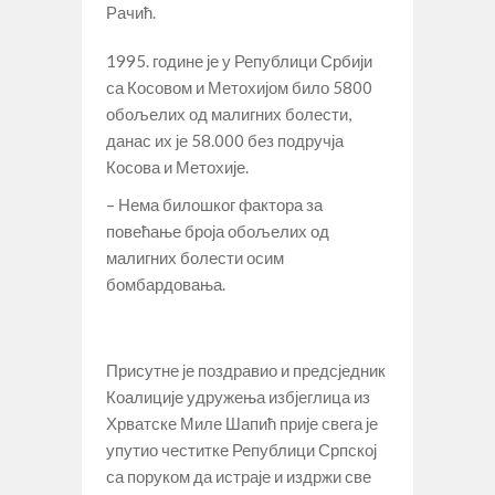
Рачић.
1995. године је у Републици Србији
са Косовом и Метохијом било 5800
обољелих од малигних болести,
данас их је 58.000 без подручја
Косова и Метохије.
– Нема билошког фактора за
повећање броја обољелих од
малигних болести осим
бомбардовања.
Присутне је поздравио и предсједник
Коалиције удружења избјеглица из
Хрватске Миле Шапић прије свега је
упутио честитке Републици Српској
са поруком да истраје и издржи све