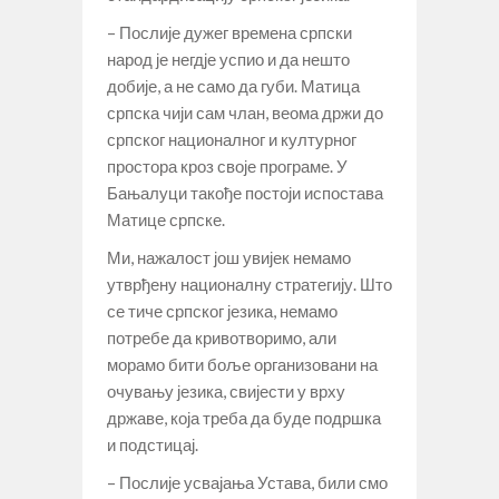
– Послије дужег времена српски
народ је негдје успио и да нешто
добије, а не само да губи. Матица
српска чији сам члан, веома држи до
српског националног и културног
простора кроз своје програме. У
Бањалуци такође постоји испостава
Матице српске.
Ми, нажалост још увијек немамо
утврђену националну стратегију. Што
се тиче српског језика, немамо
потребе да кривотворимо, али
морамо бити боље организовани на
очувању језика, свијести у врху
државе, која треба да буде подршка
и подстицај.
– Послије усвајања Устава, били смо