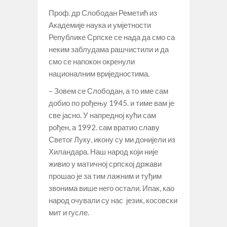
Проф. др Слободан Реметић из
Академије наука и умјетности
Републике Српске се нада да смо са
неким заблудама рашчистили и да
смо се напокон окренули
националним вриједностима.
– Зовем се Слободан, а то име сам
добио по рођењу 1945. и тиме вам је
све јасно. У напредној кући сам
рођен, а 1992. сам вратио славу
Светог Луку, икону су ми донијели из
Хиландара. Наш народ који није
живио у матичној српској држави
прошао је за тим лажним и туђим
звонима више него остали. Ипак, као
народ очували су нас језик, косовски
мит и гусле.