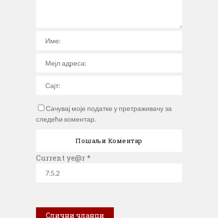
Сачувај моје податке у претраживачу за
следећи коментар.
Current ye@r
*
Слични чланци