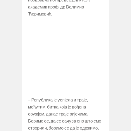
академик проф. др Велимир
Ћеримовић.
– Република је успјела и траје,
међутим, битка која је вођена
оружјем, данас траје ријечима.
Боримо се, да се сачува оно што смо
створили, боримо се да је одржимо,