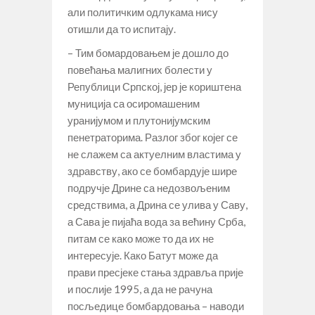
али политичким одлукама нису
отишли да то испитају.
– Тим бомардовањем је дошло до
повећања малигних болести у
Републици Српској, јер је кориштена
муниција са осиромашеним
уранијумом и плутонијумским
пенетраторима. Разлог због којег се
не слажем са актуелним властима у
здравству, ако се бомбардује шире
подручје Дрине са недозвољеним
средствима, а Дрина се улива у Саву,
а Сава је пијаћа вода за већину Срба,
питам се како може то да их не
интересује. Како Батут може да
прави пресјеке стања здравља прије
и послије 1995, а да не рачуна
посљедице бомбардовања – наводи