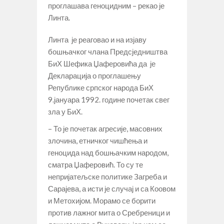
проглашава геноцидним – рекао је
Линта.
Линта је реаговао и на изјаву
бошњачког члана Предсједништва
БиХ Шефика Џаферовића да је
Декларација о проглашењу
Републике српског народа БиХ
9.јануара 1992. године почетак свег
зла у БиХ.
– То је почетак агресије, масовних
злочина, етничког чишћења и
геноцида над бошњачким народом,
сматра Џаферовић. То су те
непријатељске политике Загреба и
Сарајева, а исти је случај и са Коовом
и Метохијом. Морамо се борити
против лажног мита о Сребреници и