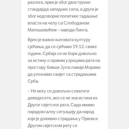
разлога, први је због двоструких
стандарда западних сила, а други је
због недговорне политике тадашње
власти на челу са Слободаном
Милошевићем – наводи Линта.
Врло је важно његовати културу
сјећања, да се сјећамо 19.12. сваке
године. Србија се не бори довољно
за истину о правим узроцима рата на
простору бивше Југославије.Морамо
да упознамо свијет са страдањима
Срба.
– Не могу се довољно схватити
деведесете, ако се не зна истина из
Другог свјетског рата. Сада имамо
парадоксалну ситуацију да народ
који је доживио страдања у Првом и
Другом свјетском рату се