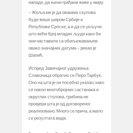
нападе, да њени грађани живе у миру.
– Жеља ми је да оваквих скупова
буде више широм Србије и
Републике Српске, а и да се укључи
што већи број младих људи како би
они наставили са обиљежавањем
овако значајних датума – рекао је
Шапић.
Испред Завичајног удружења
Славонаца обратио се Перо Тарбук.
Оно на шта је он посебно указао, како
се након многобројних састанака и
округлих столова, трибина не
провјери шта је од договореног
реализовано. Много се прича, а мало
се резултата види.