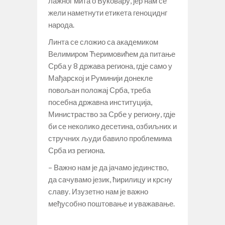
лажног мита о Вуковару, јер нам се
жели наметнути етикета геноциднг
народа.
Линта се сложио са академиком
Велимиром Ћеримовићем да питање
Срба у 8 држава региона, гдје само у
Мађарској и Руминији донекле
повољан положај Срба, треба
посебна државна институција,
Министраство за Србе у региону, гдје
би се неколико десетина, озбиљних и
стручних људи бавило проблемима
Срба из региона.
– Важно нам је да јачамо јединство,
да сачувамо језик, ћирилицу и крсну
славу. Изузетно нам је важно
међусобно поштовање и уважавање.