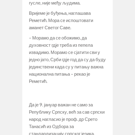
гусле, није међу људима.
Вријеме је буђења, наглашава
Реметић. Мора се испоштовати
аманет Светог Саве.
– Морамо да се обожимо, да
духовност гдје треба из пепела
извадимо. Морамо се сјатити сви у
једно јато, Срби гдје год да су да буду
јединствени када су у питању важна
национална питања – рекао је
Реметић.
Да је 9. јануар важан не само за
Републику Српску, већ за сав српски
народ нагласио је проф. др Срето
Танасић из Одбора за
стандардизацију српског језика.