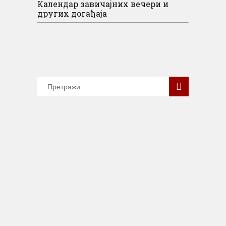
Календар завичајних вечери и
других догађаја