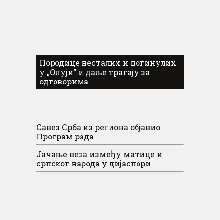
Породице несталих и погинулих
у „Олуји“ и даље трагају за
одговорима
Савез Срба из региона објавио
Програм рада
Јачање веза између матице и
српског народа у дијаспори