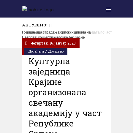
АКТУЕЛНО:
Годишњица страдања српских цивила на
Петровачкој цести – злочин без казне
Четвртак, 16. јануар 2020.
/
Догађаји
Друштво
Културна
заједница
Крајинe
организовала
свечану
академију у част
Републике