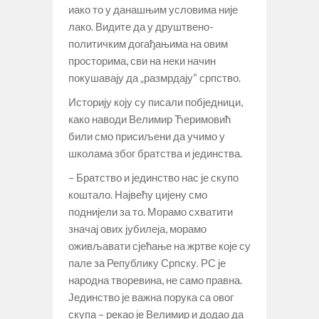
иако то у данашњим условима није
лако. Видите да у друштвено-
политичким догађањима на овим
просторима, сви на неки начин
покушавају да „размрдају“ српство.
Историју коју су писали побједници,
како наводи Велимир Ћеримовић
били смо присиљени да учимо у
школама због братства и јединства.
– Братство и јединство нас је скупо
коштало. Највећу цијену смо
поднијели за то. Морамо схватити
значај ових јубилеја, морамо
оживљавати сјећање на жртве које су
пале за Републику Српску. РС је
народна творевина, не само правна.
Јединство је важна порука са овог
скупа – рекао је Велимир и додао да