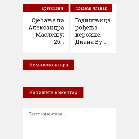
Претходни
Следећи чланак
чланак
Сјећање на
Годишњица
Александра
рођења
Маслешу:
хероине:
25...
Диана Бу...
Нема коментара
Напишите коментар