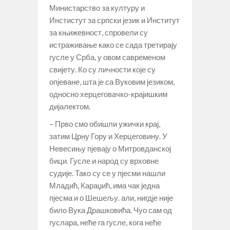
Министарство за културу и
Инстистут за српски језик и Институт
за књижевност, спровели су
истраживање како се сада третирају
гусле у Срба, у овом савременом
свијету. Ко су личности које су
опјеване, шта је са Вуковим језиком,
односно херцеговачко-крајишким
дијалектом.
– Прво смо обишли ужички крај,
затим Црну Гору и Херцеговину. У
Невесињу пјевају о Митровданској
бици. Гусле и народ су врховне
судије. Тако су се у пјесми нашли
Младић, Караџић, има чак једна
пјесма и о Шешељу. али, нигдје није
било Вука Драшковића. Чуо сам од
гуслара, неће га гусле, кога неће