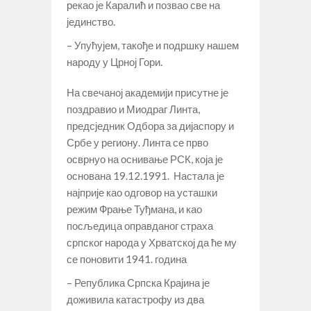
рекао је Каралић и позвао све на
јединство.
– Упућујем, такође и подршку нашем
народу у Црној Гори.
На свечаној академији присутне је
поздравио и Миодраг Линта,
предсједник Одбора за дијаспору и
Србе у региону. Линта се прво
осврнуо на оснивање РСК, која је
основана 19.12.1991. Настала је
најприје као одговор на усташки
режим Фрање Туђмана, и као
посљедица оправданог страха
српског народа у Хрватској да ће му
се поновити 1941. година
– Република Српска Крајина је
доживила катастрофу из два