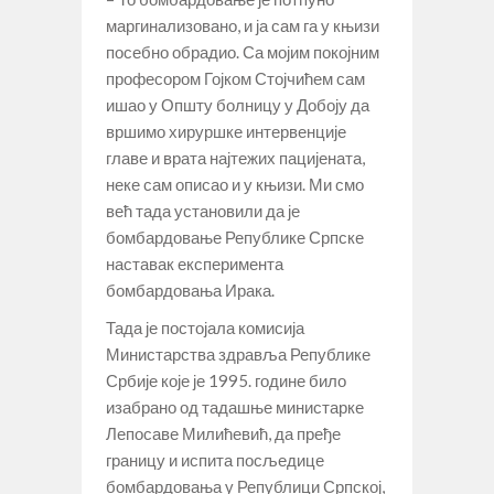
маргинализовано, и ја сам га у књизи
посебно обрадио. Са мојим покојним
професором Гојком Стојчићем сам
ишао у Општу болницу у Добоју да
вршимо хируршке интервенције
главе и врата најтежих пацијената,
неке сам описао и у књизи. Ми смо
већ тада установили да је
бомбардовање Републике Српске
наставак експеримента
бомбардовања Ирака.
Тада је постојала комисија
Министарства здравља Републике
Србије које је 1995. године било
изабрано од тадашње министарке
Лепосаве Милићевић, да пређе
границу и испита посљедице
бомбардовања у Републици Српској,