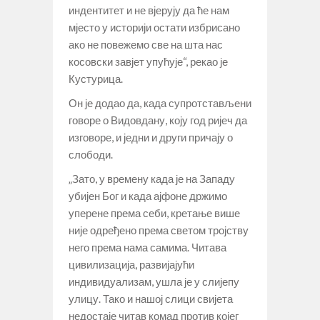
индентитет и не вјерују да ће нам
мјесто у историји остати избрисано
ако не повежемо све на шта нас
косовски завјет упућује“, рекао је
Кустурица.
Он је додао да, када супротстављени
говоре о Видовдану, коју год ријеч да
изговоре, и једни и други причају о
слободи.
„Зато, у времену када је на Западу
убијен Бог и када ајфоне држимо
уперене према себи, кретање више
није одређено према светом тројству
него према нама самима. Читава
цивилизација, развијајући
индивидуализам, ушла је у слијепу
улицу. Тако и нашој слици свијета
недостаје читав комад против којег