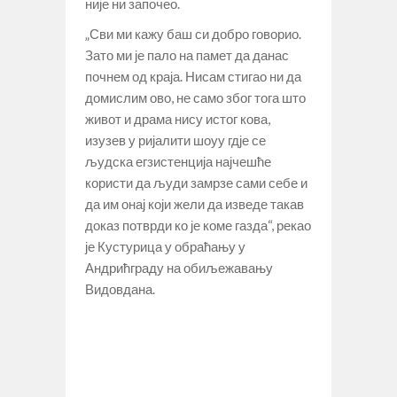
није ни започео.
„Сви ми кажу баш си добро говорио.
Зато ми је пало на памет да данас
почнем од краја. Нисам стигао ни да
домислим ово, не само због тога што
живот и драма нису истог кова,
изузев у ријалити шоуу гдје се
људска егзистенција најчешће
користи да људи замрзе сами себе и
да им онај који жели да изведе такав
доказ потврди ко је коме газда“, рекао
је Кустурица у обраћању у
Андрићграду на обиљежавању
Видовдана.