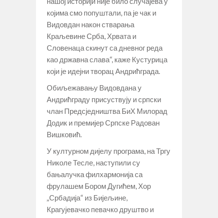
нашој историји није било случајева у
којима смо попуштали, па је чак и
Видовдан након стварања
Краљевине Срба, Хрвата и
Словенаца скинут са дневног реда
као државна слава“, каже Кустурица
који је идејни творац Андрићграда.
Обиљежавању Видовдана у
Андрићграду присуствују и српски
члан Предсједништва БиХ Милорад
Додик и премијер Српске Радован
Вишковић.
У културном дијелу програма, на Тргу
Николе Тесле, наступили су
бањалучка филхармонија са
фрулашем Бором Дугићем, Хор
„Србадија“ из Бијељине,
Крагујевачко певачко друштво и