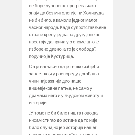
се боре лучоноше прогреса иако
знају да без митологије ни Холивуда
не би било, а камоли једног малог
часног народа. Када супротстављене
стране крену једна на другу, оне не
престају да причају о ономе што је
изборено давно, а то је слобода“,
поручио је Кустурица.
Он је нагласио да је тешко избјећи
заплет који у распореду догађања
чини најважнији дио наше
вишевјековне патње, не само у
драмама него и у људском животу и
историји.
„У томе не би било ништа ново да
нисам стигао до истине да то није
било случајно јер историја нашег
народа и његово памћење није се