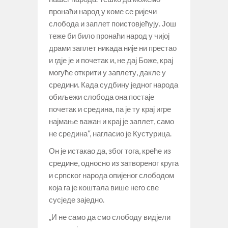
пронаћи народ у коме се ријечи
слобода и заплет поистовјећују. Још
теже би било пронаћи народ у чијој
драми заплет никада није ни престао
и гдје је и почетак и, не дај Боже, крај
могуће открити у заплету, дакле у
средини. Када судбину једног народа
обиљежи слобода она постаје
почетак и средина, па је ту крај игре
најмање важан и крај је заплет, само
не средина“, нагласио је Кустурица.
Он је истакао да, због тога, креће из
средине, односно из затвореног круга
и српског народа опијеног слободом
која га је коштала више него све
сусједе заједно.
„И не само да смо слободу видјели