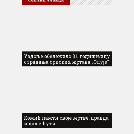
Уздоље обележило 31. годишњицу
страдања српских жртава „Олује“
Комић памти своје мртве, правда
и даље ћути