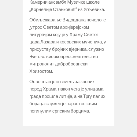
Камерни ансамбл Музичке школе
„Корнелије Станковић“ из Угљевика.
Обиљежавање Видовдана почело је
јутрос Светом архијерејском
литургијом коју је у Храму Светог
цара Лазара и косовских мученика, у
присуству бројних вјерника, служио
Његово високопреосвештенство
митрополит дабробосански
Хризостом.
Освештан је и темељ за звоник
поред Храма, након чега је улицама
града прошла литија, а на Тргу палих
бораца служен је парастос свим
погинулим српским борцима.