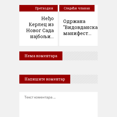
Претходни
Следећи чланак
чланак
Неђо
Одржана
Керлец из
"Видовданска
Новог Сада
манифест...
најбољи...
Нема коментара
Напишите коментар