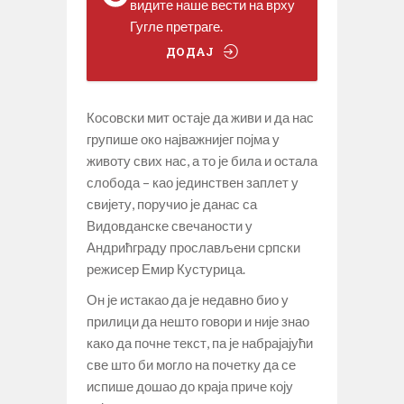
видите наше вести на врху
Гугле претраге.
ДОДАЈ
Косовски мит остаје да живи и да нас
групише око најважнијег појма у
животу свих нас, а то је била и остала
слобода – као јединствен заплет у
свијету, поручио је данас са
Видовданске свечаности у
Андрићграду прослављени српски
режисер Емир Кустурица.
Он је истакао да је недавно био у
прилици да нешто говори и није знао
како да почне текст, па је набрајајући
све што би могло на почетку да се
испише дошао до краја приче коју