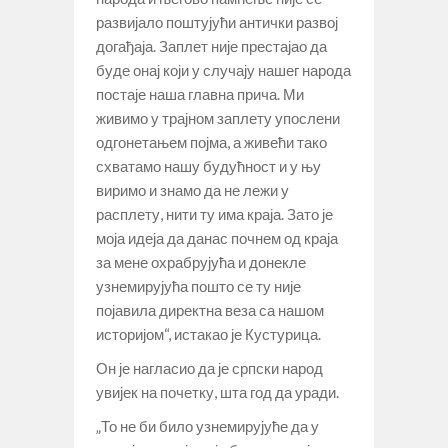
развијало поштујући антички развој
догађаја. Заплет није престајао да
буде онај који у случају нашег народа
постаје наша главна прича. Ми
живимо у трајном заплету упослени
одгонетањем појма, а живећи тако
схватамо нашу будућност и у њу
виримо и знамо да не лежи у
расплету, нити ту има краја. Зато је
моја идеја да данас почнем од краја
за мене охрабрујућа и донекле
узнемирујућа пошто се ту није
појавила директна веза са нашом
историјом“, истакао је Кустурица.
Он је нагласио да је српски народ
увијек на почетку, шта год да уради.
„То не би било узнемирујуће да у