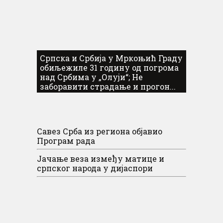
Српска и Србија у Мркоњић Граду
обиљежиле 31 годину од погрома
над Србима у „Олуји“; Не
заборавити страдање и прогон...
Савез Срба из региона објавио
Програм рада
Јачање веза између матице и
српског народа у дијаспори