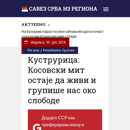
АКТУЕЛНО:
Годишњица страдања српских цивила на
На Бусијама парастосом и сјећањем одата почаст
Петровачкој цести – злочин без казне
страдалим Крајишницима у Олуји
Недеља, 30. јун 2019.
/
Регион
Република Српска
Куструрица:
Косовски мит
остаје да живи и
групише нас око
слободе
Додајте ССР као
преферирани извор и