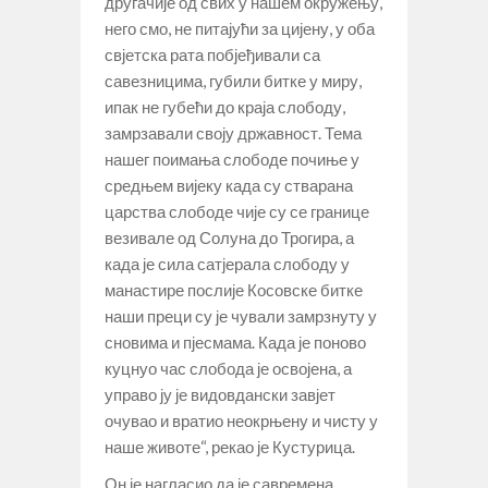
другачије од свих у нашем окружењу,
него смо, не питајући за цијену, у оба
свјетска рата побјеђивали са
савезницима, губили битке у миру,
ипак не губећи до краја слободу,
замрзавали своју државност. Тема
нашег поимања слободе почиње у
средњем вијеку када су стварана
царства слободе чије су се границе
везивале од Солуна до Трогира, а
када је сила сатјерала слободу у
манастире послије Косовске битке
наши преци су је чували замрзнуту у
сновима и пјесмама. Када је поново
куцнуо час слобода је освојена, а
управо ју је видовдански завјет
очувао и вратио неокрњену и чисту у
наше животе“, рекао је Кустурица.
Он је нагласио да је савремена