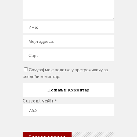
Сачувај моје податке у претраживачу за
следећи коментар.
Current ye@r
*
Слични чланци