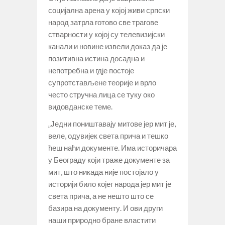
социјална арена у којој живи српски
народ затрла готово све трагове
стварности у којој су телевизијски
канали и новине извели доказ да је
позитивна истина досадна и
непотребна и гдје постоје
супротстављене теорије и врло
често стручна лица се туку око
видовданске теме.
„Једни поништавају митове јер мит је,
веле, одувијек света прича и тешко
ћеш наћи документе. Има историчара
у Београду који траже документе за
мит, што никада није постојало у
историји било којег народа јер мит је
света прича, а не нешто што се
базира на документу. И ови други
наши природно бране властити