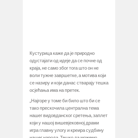
Кустурица каже да је природно
одустајати од идеје да се почне од
краја, не само због тога што он не
воли тужне завршетке, а мотива који
се назиру и који данас стварају тешка
осјећања има на претек.
„Најгоре у томе би било што би се
тако прескочила централна тема
нашег видовданског сретења, заплет
који у нашој вишевјековној драми
игра главну улогу и креира судбину
нашег народа. Тешко да можемо