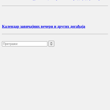
Календар завичајних вечери и других догађаја