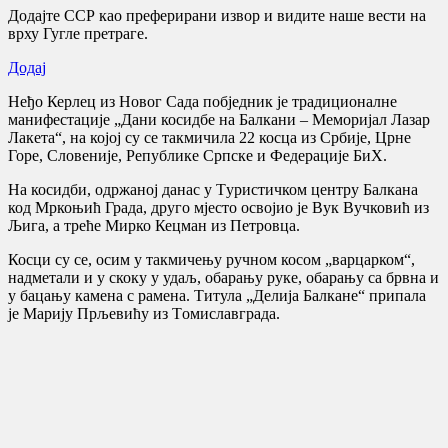
Додајте ССР као преферирани извор и видите наше вести на
врху Гугле претраге.
Додај
Неђо Керлец из Новог Сада побједник је традиционалне
манифестације „Дани косидбе на Балкани – Меморијал Лазар
Лакета“, на којој су се такмичила 22 косца из Србије, Црне
Горе, Словеније, Републике Српске и Федерације БиХ.
На косидби, одржаној данас у Tуристичком центру Балкана
код Мркоњић Града, друго мјесто освојио је Вук Вучковић из
Љига, а треће Мирко Кецман из Петровца.
Косци су се, осим у такмичењу ручном косом „варцарком“,
надметали и у скоку у удаљ, обарању руке, обарању са брвна и
у бацању камена с рамена. Tитула „Делија Балкане“ припала
је Марију Прљевићу из Tомиславграда.