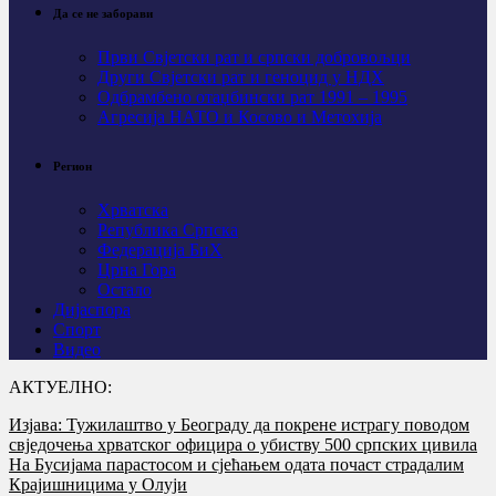
Да се не заборави
Први Свјeтски рат и српски добровољци
Други Свјетски рат и геноцид у НДХ
Одбрамбено отаџбински рат 1991 – 1995
Агресија НАТО и Косово и Метохија
Регион
Хрватска
Република Српска
Федерација БиХ
Црна Гора
Остало
Дијаспора
Спорт
Видео
АКТУЕЛНО:
Изјава: Тужилаштво у Београду да покрене истрагу поводом
свједочења хрватског официра о убиству 500 српских цивила
На Бусијама парастосом и сјећањем одата почаст страдалим
Крајишницима у Олуји