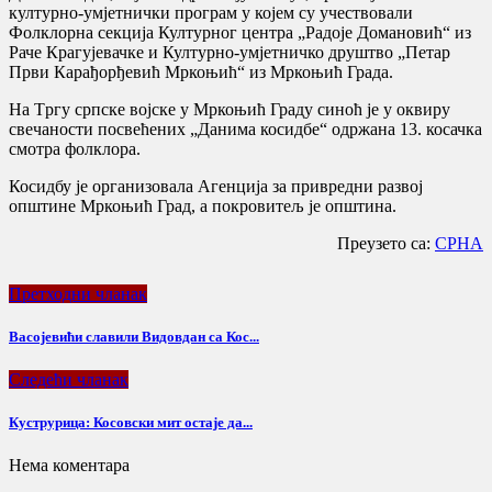
културно-умјетнички програм у којем су учествовали
Фолклорна секција Културног центра „Радоје Домановић“ из
Раче Крагујевачке и Културно-умјетничко друштво „Петар
Први Карађорђевић Мркоњић“ из Мркоњић Града.
На Tргу српске војске у Мркоњић Граду синоћ је у оквиру
свечаности посвећених „Данима косидбе“ одржана 13. косачка
смотра фолклора.
Косидбу је организовала Агенција за привредни развој
општине Мркоњић Град, а покровитељ је општина.
Преузето са:
СРНА
Претходни чланак
Васојевићи славили Видовдан са Кос...
Следећи чланак
Куструрица: Косовски мит остаје да...
Нема коментара