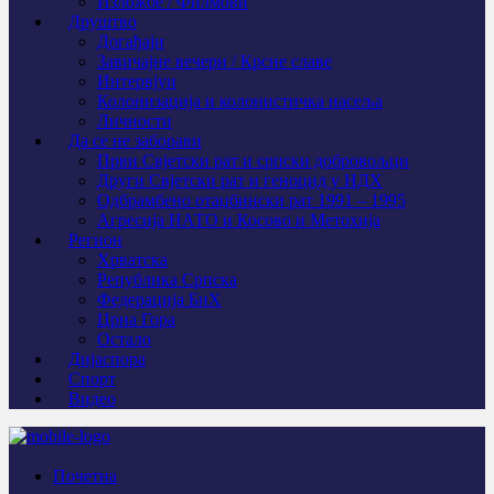
Изложбе / Филмови
Друштво
Догађаји
Завичајне вечери / Крсне славе
Интервјуи
Колонизација и колонистичка насеља
Личности
Да се не заборави
Први Свјeтски рат и српски добровољци
Други Свјетски рат и геноцид у НДХ
Одбрамбено отаџбински рат 1991 – 1995
Агресија НАТО и Косово и Метохија
Регион
Хрватска
Република Српска
Федерација БиХ
Црна Гора
Остало
Дијаспора
Спорт
Видео
Почетна