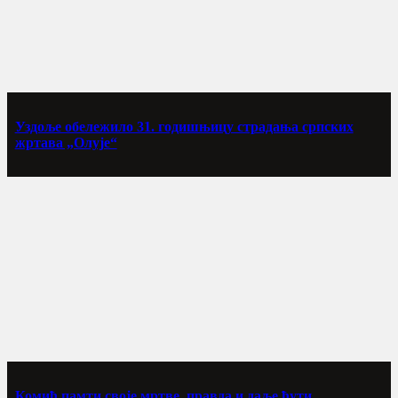
Уздоље обележило 31. годишњицу страдања српских
жртава „Олује“
Комић памти своје мртве, правда и даље ћути