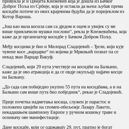
привукла је и Цвијета Кнежевић која је дошла из Бачког
Доброг Поља из Србије, која је истакла да њена љубав према
косидби потиче из ових крајевима будући да је поријеклом из
Котор Вароша.
„Још као мала косила сам са дједом и оцем и увијек су ме
више привлачили мушки послови“, рекла је Кнежевићева, која
каже да је организатор косидбе у Бачком Добром Пољу.
Међу косцима је био и Милорад Сладојевић – Ђели, који кује
чувене косе „варцарке“ по којима је Мркоњић познат па се
некад звао Варцар Вакуф.
Сладојевић, који 29 пута учeствује на косидби на Балкани,
каже да је ово атракција и да се овдје окупљају најјачи косци
на Балкану.
„До сада сам побиједио укупно 55 пута на косидбама, а и на
Балкани сам више пута био побједник“, рекао је Сладојевић.
Прије почетка надметања косаца, служен је парастос и
положено цвијеће на спомен-обиљежје Лазару Лакети,
некадашњем шампиону Европе у ручном кошењу траве и
оснивачу ове манифестације.
Дане косидбе, који се одржавају 29. пут, пратио је богат