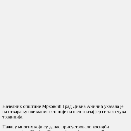
Начелник општине Мркоњић Град Дивна Аничић указала је
на отварању ове манифестације на њен значај јер се тако чува
традиција.
Пажњу многих који су данас присуствовали косидби