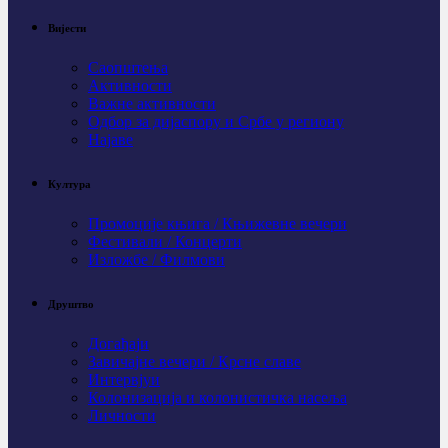
Вијести
Саопштења
Активности
Важне активности
Одбор за дијаспору и Србе у региону
Најаве
Култура
Промоције књига / Књижевне вечери
Фестивали / Концерти
Изложбе / Филмови
Друштво
Догађаји
Завичајне вечери / Крсне славе
Интервјуи
Колонизација и колонистичка насеља
Личности