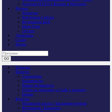
Агресија НАТО и Косово и Метохија
Регион
Хрватска
Република Српска
Федерација БиХ
Црна Гора
Остало
Дијаспора
Спорт
Видео
Почетна
Вијести
Саопштења
Активности
Важне активности
Одбор за дијаспору и Србе у региону
Најаве
Култура
Промоције књига / Књижевне вечери
Фестивали / Концерти