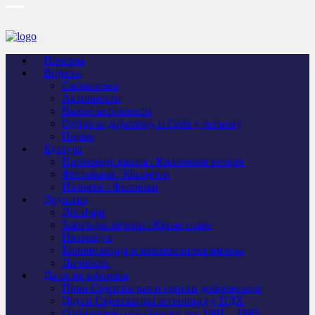
Почетна
Вијести
Саопштења
Активности
Важне активности
Одбор за дијаспору и Србе у региону
Најаве
Култура
Промоције књига / Књижевне вечери
Фестивали / Концерти
Изложбе / Филмови
Друштво
Догађаји
Завичајне вечери / Крсне славе
Интервјуи
Колонизација и колонистичка насеља
Личности
Да се не заборави
Први Свјeтски рат и српски добровољци
Други Свјетски рат и геноцид у НДХ
Одбрамбено отаџбински рат 1991 – 1995