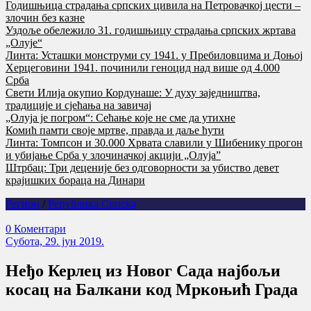
Годишњица страдања српских цивила на Петровачкој цести –
злочин без казне
Уздоље обележило 31. годишњицу страдања српских жртава
„Олује“
Линта: Усташки монструми су 1941. у Пребиловцима и Доњој
Херцеговини 1941. починили геноцид над више од 4.000
Срба
Свети Илија окупио Кордунаше: У духу заједништва,
традиције и сјећања на завичај
„Олуја је погром“: Сећање које не сме да утихне
Комић памти своје мртве, правда и даље ћути
Линта: Томпсон и 30.000 Хрвата славили у Шибенику прогон
и убијање Срба у злочиначкој акцији „Олуја”
Штрбац: Три деценије без одговорности за убиство девет
крајишких бораца на Динари
Регион
/
Република Српска
0 Коментари
Субота, 29. јун 2019.
Неђо Керлец из Новог Сада најбољи
косац на Балкани код Мркоњић Града