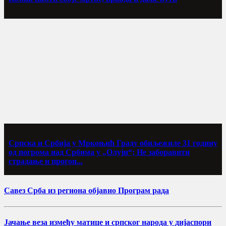
Српска и Србија у Мркоњић Граду обиљежиле 31 годину
од погрома над Србима у „Олуји“; Не заборавити
страдање и прогон...
Савез Срба из региона објавио Програм рада
Јачање веза између матице и српског народа у дијаспори