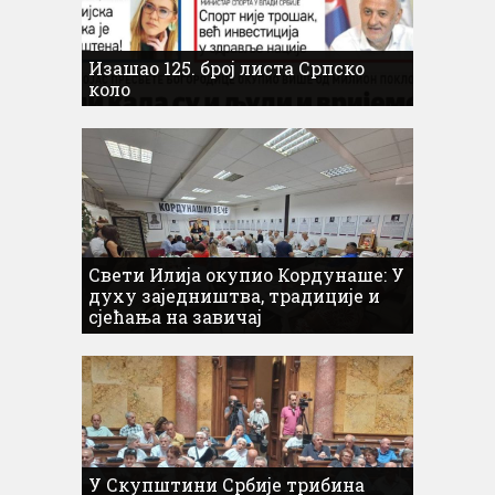
Изашао 125. број листа Српско
коло
Свети Илија окупио Кордунаше: У
духу заједништва, традиције и
сјећања на завичај
У Скупштини Србије трибина