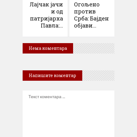
Лајчак јачи
Огољено
и од
против
патријарха
Срба: Бајден
Павла:...
објави...
Нема коментара
Напишите коментар