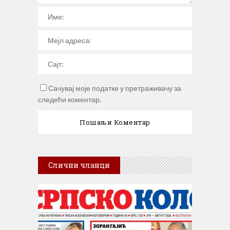
Сачувај моје податке у претраживачу за
следећи коментар.
Слични чланци