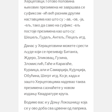
Херцеговци. Готово половина
њихових презимена не завршава се
суфиксом -ић већ разним другим
наставцима као што су :-ав, -ов, -ја,
-ељ, тако да само на суфикс -ељ
постоје презимена као што су:
Шешељ, Гудељ, Антељ, Пецељ итд.
Данас у Херацеговини можете срести
људе који се презивају Битанга,
Ждеро, Зликовац, Гузина,
Зломислић, Гаће и Карагаће,
Кураица, али и Самарџија, Кујунџија,
Обућина, Шегрт итд. Ко је, када и
зашто Херцеговцима надевао таква
презимена сазнаћете у новом
издању Квадратуре круга.
Водимо вас и у Доњу Локошницу која
се у ово доба сва црвени од паприка.