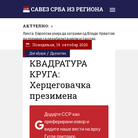
АКТУЕЛНО:
Линта: Европска унија да затражи од Владе Хрватске
да прекине са рехабилитацијом усташтва
Понедељак, 19. октобар 2020.
/
Догађаји
Друштво
КВАДРАТУРА
КРУГА:
Херцеговачка
презимена
Додајте ССР као
преферирани извор и
видите наше вести на врху
Гугле претраге.