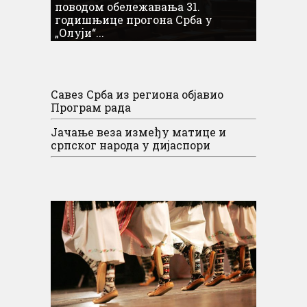
поводом обележавања 31.
годишњице прогона Срба у
„Олуји“...
Савез Срба из региона објавио
Програм рада
Јачање веза између матице и
српског народа у дијаспори