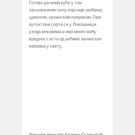
Готово да нема куће у том
лесковачком селу која није окићена
црвеном, зачинском паприком. Ова
аутохтона сорта се у Локошници
узгаја вековима и има много већу
вредност аста од већине зачинских
паприка у свету.
Уредник емисије: Бранко Станковић