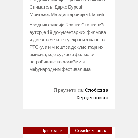
Сниматељ: Дарко Бурсаћ
Монтажа: Марија Баронијан Шашић
Уредник емисије Бранко Станковић
аутор је 18 документарних филмова
и две драме које су екранизоване на
РТС-у, а и мноштва документарних
емисија, које су, као и филмови,
награђиване на домаћим и
међународним фестивалима.
Преузето са:
Слободна
Херцеговина
Претходни
Следећи чланак
чланак