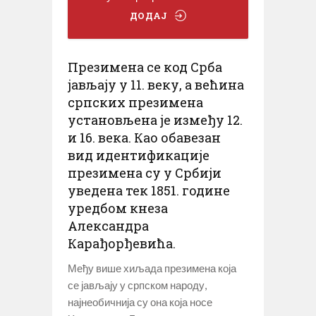
ДОДАЈ
Презимена се код Срба
јављају у 11. веку, а већина
српских презимена
установљена је између 12.
и 16. века. Као обавезан
вид идентификације
презимена су у Србији
уведена тек 1851. године
уредбом кнеза
Александра
Карађорђевића.
Међу више хиљада презимена која
се јављају у српском народу,
најнеобичнија су она која носе