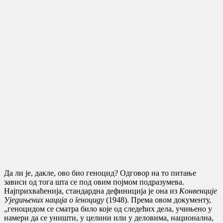
Да ли је, дакле, ово био геноцид? Одговор на то питање
зависи од тога шта се под овим појмом подразумева.
Најприхваћенија, стандардна дефиниција је она из
Конвенције
Уједињених нација о геноциду
(1948). Према овом документу,
„геноцидом се сматра било које од следећих дела, учињено у
намери да се уништи, у целини или у деловима, национална,