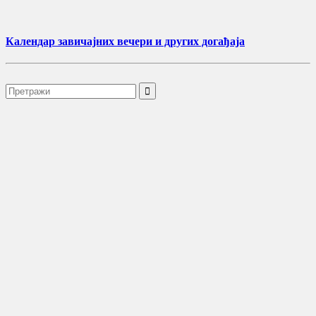
Календар завичајних вечери и других догађаја