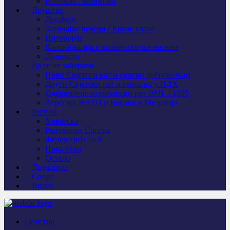
Изложбе / Филмови
Друштво
Догађаји
Завичајне вечери / Крсне славе
Интервјуи
Колонизација и колонистичка насеља
Личности
Да се не заборави
Први Свјeтски рат и српски добровољци
Други Свјетски рат и геноцид у НДХ
Одбрамбено отаџбински рат 1991 – 1995
Агресија НАТО и Косово и Метохија
Регион
Хрватска
Република Српска
Федерација БиХ
Црна Гора
Остало
Дијаспора
Спорт
Видео
Почетна