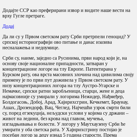
Додајте ССР као преферирани извор и видите наше вести на
врху Гугле претраге.
Додај
Да ли су у Првом светском рату Срби претрпели геноцид? У
српској историографији ово питање и данас изазива
несналажења и недоумице.
Срби су, наиме, заједно са Русинима, први народ који је, на
основу своје националне припадности, затваран у
концентрационе логоре на тлу Европе. Патентирана у
Бурском рату, ова врста масовних злочина над цивилима своју
примену је по први пут доживела у Првом светском рату. У
низу концентрационих логора на тлу Аустро-Угарске и
Немачке, српски ратни заробљеници, старци, жене и деца
најмасовније су умирали у логорима Нежидер, Нађмеђер,
Болдогасоњ, Добој, Арад, Хајнрихсгрин, Кечкемет, Браунау,
Ашах, Дрозендорф, Вац, Чеглед. Најчешћи узрок смрти били
су, поред егзекуција, нељудски услови у којима су држани –
живот на ледини, без крова над главом, мучења,
изгладњивања и болести. У логору у Маутхаузену Срби ће
умирати у оба светска рата. У Хајнрихсгрину постојао је
посебан логор за децу изнад 5 година старости. Према