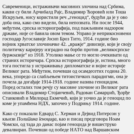
Савременици, истраживачи масовних злочина над Србима,
какви су били Арчибалд Рајс, Владимир Ћоровић или Тоша
Искруљев, нису користили реч „геноцид“, будући да је у ово
доба она, како смо видели, била непозната. Ни после 1944,
међутим, српска историографија, под пажљивим надзором
државе, није се бавила овом темом. Управо је неприкосновени
господар Југославије Јосип Броз Тито, 1914. године био
војник хрватске злочиначке 42. „вражје“ дивизије, који је своју
политичку каријеру изградио на борби против „великосрпске
буржоазије“ из 1918. Утолико мање се то могло очекивати од
страних историчара. Српска историографија је, истина, много
тога постигла у истраживању дипломатске и војне историје
Великог рата. Међутим, почевши од осамдесетих година 20.
века, упоредо са слабљењем титоистичких парадигми, она је
почела да догађаје 1914-1918. године назива геноцидом.
Поред осталих том речју су масовне злочине из Великог рата
описивали Владимир Стојанчевић, Радован Самарџић, Ђорђе
Станковић и Милорад Екмечић, који је уочио да је геноцид по
коме је упамћена НДХ, започео у Подрињу 1914. године.
Како су показали Едвард С. Херман и Дејвид Питерсон у
књизи
Политика геноцида
, као и писац предговора Ноам
Чомски, од тада до данас појам геноцида је вишеструко
девалвиран. Почевши од победе НАТО над Варшавским