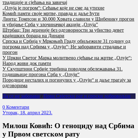
традиције и сјећања на завичај
„Олуја је погром“: Сећање које не сме да утихне
Комић памти своје мртве, правда и даље ћути
Линта: Томпсон и 30.000 Хрвата славили у Шибенику прогон
и убијање Срба у злочиначкој акцији „Олуја”
Штрбац: Три деценије без одговорности за убиство девет
крајишких бораца на Динари
Српска и Србија у Мркоњић Граду обиљежиле 31 годину од
погрома над Србима у „Олуји“; Не заборавити страдање и
прогон
У Цркви Светог Марка молитвено сјећање на жртве „Олује“:
Народ живи док памти
У Скупштини Србије трибина поводом обележавања 31.
годишњице прогона Срба у „Олуји“
Породице несталих и погинулих у „Олуји“ и даље трагају за
одговорима
Да се не заборави
/
Први Свјeтски рат и српски добровољци
0 Коментари
Уторак, 18. април 2023.
Милош Ковић: О геноциду над Србима
у Првом светском рату