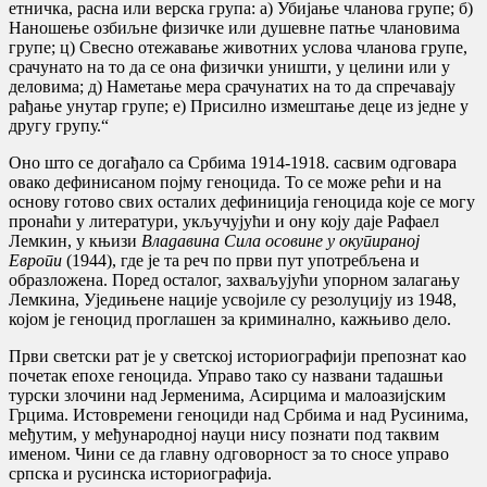
етничка, расна или верска група: а) Убијање чланова групе; б)
Наношење озбиљне физичке или душевне патње члановима
групе; ц) Свесно отежавање животних услова чланова групе,
срачунато на то да се она физички уништи, у целини или у
деловима; д) Наметање мера срачунатих на то да спречавају
рађање унутар групе; е) Присилно измештање деце из једне у
другу групу.“
Оно што се догађало са Србима 1914-1918. сасвим одговара
овако дефинисаном појму геноцида. То се може рећи и на
основу готово свих осталих дефиниција геноцида које се могу
пронаћи у литератури, укључујући и ону коју даје Рафаел
Лемкин, у књизи
Владавина Сила осовине у окупираној
Европи
(1944), где је та реч по први пут употребљена и
образложена. Поред осталог, захваљујући упорном залагању
Лемкина, Уједињене нације усвојиле су резолуцију из 1948,
којом је геноцид проглашен за криминално, кажњиво дело.
Први светски рат je у светској историографији препознат као
почетак епохе геноцида. Управо тако су названи тадашњи
турски злочини над Јерменима, Асирцима и малоазијским
Грцима. Истовремени геноциди над Србима и над Русинима,
међутим, у међународној науци нису познати под таквим
именом. Чини се да главну одговорност за то сносе управо
српска и русинска историографија.