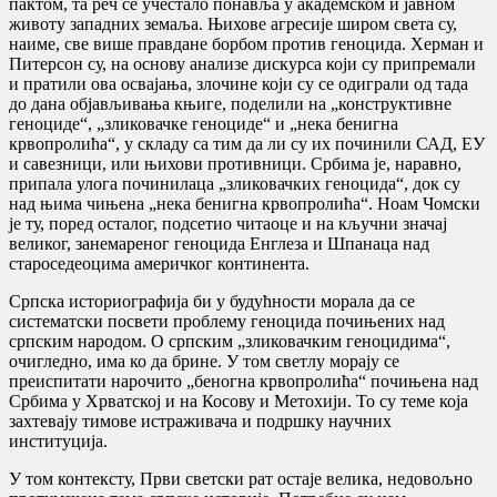
пактом, та реч се учестало понавља у академском и јавном
животу западних земаља. Њихове агресије широм света су,
наиме, све више правдане борбом против геноцида. Херман и
Питерсон су, на основу анализе дискурса који су припремали
и пратили ова освајања, злочине који су се одиграли од тада
до дана објављивања књиге, поделили на „конструктивне
геноциде“, „зликовачке геноциде“ и „нека бенигна
крвопролића“, у складу са тим да ли су их починили САД, ЕУ
и савезници, или њихови противници. Србима је, наравно,
припала улога починилаца „зликовачких геноцида“, док су
над њима чињена „нека бенигна крвопролића“. Ноам Чомски
је ту, поред осталог, подсетио читаоце и на кључни значај
великог, занемареног геноцида Енглеза и Шпанаца над
староседеоцима америчког континента.
Српска историографија би у будућности морала да се
систематски посвети проблему геноцида почињених над
српским народом. О српским „зликовачким геноцидима“,
очигледно, има ко да брине. У том светлу морају се
преиспитати нарочито „беногна крвопролића“ почињена над
Србима у Хрватској и на Косову и Метохији. То су теме која
захтевају тимове истраживача и подршку научних
институција.
У том контексту, Први светски рат остаје велика, недовољно