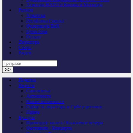
Агресија НАТО и Косово и Метохија
Регион
Хрватска
Република Српска
Федерација БиХ
Црна Гора
Остало
Дијаспора
Спорт
Видео
Почетна
Вијести
Саопштења
Активности
Важне активности
Одбор за дијаспору и Србе у региону
Најаве
Култура
Промоције књига / Књижевне вечери
Фестивали / Концерти