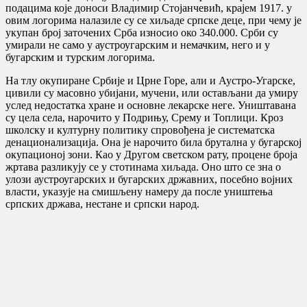
подацима које доноси Владимир Стојанчевић, крајем 1917. у
овим логорима налазиле су се хиљаде српске деце, при чему је
укупан број заточених Срба износио око 340.000. Срби су
умирали не само у аустроугарским и немачким, него и у
бугарским и турским логорима.
На тлу окупиране Србије и Црне Горе, али и Аустро-Угарске,
цивили су масовно убијани, мучени, или остављани да умиру
услед недостатка хране и основне лекарске неге. Уништавана
су цела села, нарочито у Подрињу, Срему и Топлици. Кроз
школску и културну политику спровођена је систематска
денационализација. Она је нарочито била брутална у бугарској
окупационој зони. Као у Другом светском рату, процене броја
жртава разликују се у стотинама хиљада. Оно што се зна о
улози аустроугарских и бугарских државних, посебно војних
власти, указује на смишљену намеру да после уништења
српских држава, нестане и српски народ.