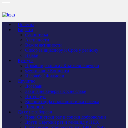
Почетна
Вијести
Саопштења
Активности
Важне активности
Одбор за дијаспору и Србе у региону
Најаве
Култура
Промоције књига / Књижевне вечери
Фестивали / Концерти
Изложбе / Филмови
Друштво
Догађаји
Завичајне вечери / Крсне славе
Интервјуи
Колонизација и колонистичка насеља
Личности
Да се не заборави
Први Свјeтски рат и српски добровољци
Други Свјетски рат и геноцид у НДХ
Одбрамбено отаџбински рат 1991 – 1995