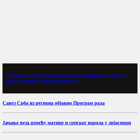
У Цркви Светог Марка молитвено сјећање на жртве
„Олује“: Народ живи док памти
Савез Срба из региона објавио Програм рада
Јачање веза између матице и српског народа у дијаспори