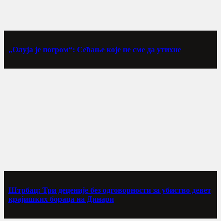
„Олуја је погром“: Сећање које не сме да утихне
Штрбац: Три деценије без одговорности за убиство девет
крајишких бораца на Динари