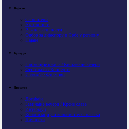
Вијести
Саопштења
Активности
Важне активности
Одбор за дијаспору и Србе у региону
Најаве
Култура
Промоције књига / Књижевне вечери
Фестивали / Концерти
Изложбе / Филмови
Друштво
Догађаји
Завичајне вечери / Крсне славе
Интервјуи
Колонизација и колонистичка насеља
Личности