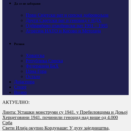
Да се не заборави
Први Свјeтски рат и српски добровољци
Други Свјетски рат и геноцид у НДХ
Одбрамбено отаџбински рат 1991 – 1995
Агресија НАТО и Косово и Метохија
Регион
Хрватска
Република Српска
Федерација БиХ
Црна Гора
Остало
Дијаспора
Спорт
Видео
АКТУЕЛНО:
Линта: Усташки монструми су 1941. у Пребиловцима и Доњој
Херцеговини 1941. починили геноцид над више од 4.000
Срба
Свети Илија окупио Кордунаше: У духу заједништва,