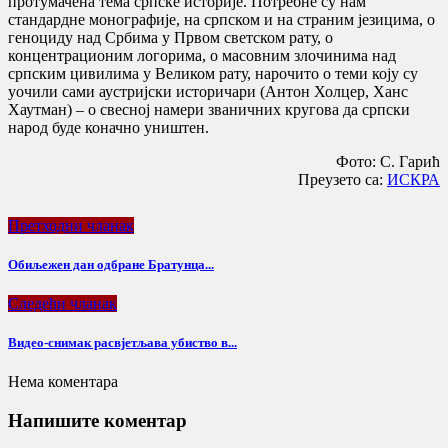
протумачена тема српске историје. Потребне су нам
стандардне монографије, на српском и на страним језицима, о
геноциду над Србима у Првом светском рату, о
концентрационим логорима, о масовним злочинима над
српским цивилима у Великом рату, нарочито о теми коју су
уочили сами аустријски историчари (Антон Холцер, Ханс
Хаутман) – о свесној намери званичних кругова да српски
народ буде коначно уништен.
Фото: С. Гарић
Преузето са:
ИСКРА
Претходни чланак
Обиљежен дан одбране Братунца...
Следећи чланак
Видео-снимак расвјетљава убиство в...
Нема коментара
Напишите коментар