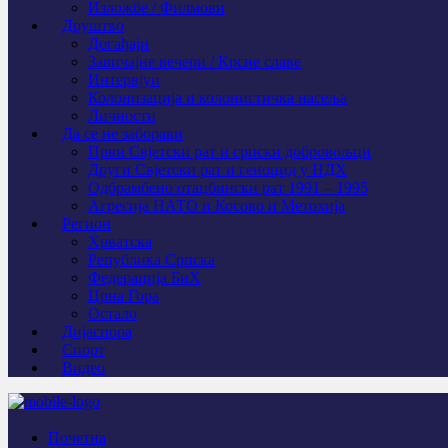
Изложбе / Филмови
Друштво
Догађаји
Завичајне вечери / Крсне славе
Интервјуи
Колонизација и колонистичка насеља
Личности
Да се не заборави
Први Свјeтски рат и српски добровољци
Други Свјетски рат и геноцид у НДХ
Одбрамбено отаџбински рат 1991 – 1995
Агресија НАТО и Косово и Метохија
Регион
Хрватска
Република Српска
Федерација БиХ
Црна Гора
Остало
Дијаспора
Спорт
Видео
Почетна