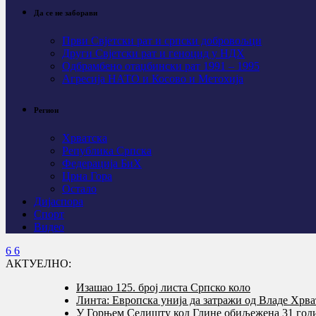
Да се не заборави
Први Свјeтски рат и српски добровољци
Други Свјетски рат и геноцид у НДХ
Одбрамбено отаџбински рат 1991 – 1995
Агресија НАТО и Косово и Метохија
Регион
Хрватска
Република Српска
Федерација БиХ
Црна Гора
Остало
Дијаспора
Спорт
Видео
АКТУЕЛНО:
Изашао 125. број листа Српско коло
Линта: Европска унија да затражи од Владе Хрва
У Горњем Селишту код Глине обиљежена 31 годи