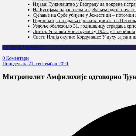
Изјава: Тужилаштво у Београду да покрене истр
На Бусијама парастосом и сјећањем одата почас
Сјећање на Србе убијене у Јежестици – потомци 
Годишњица страдања српских цивила на Петровач
Уздоље обележило 31. годишњицу страдања српс
Линта: Усташки монструми су 1941. у Пребилов
Свети Илија окупио Кордунаше: У духу заједништ
Друштво
/
Личности
0 Коментари
Понедељак, 21. септембар 2020.
Митрополит Амфилохије одговорио Ђу