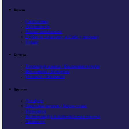
Вијести
Саопштења
Активности
Важне активности
Одбор за дијаспору и Србе у региону
Најаве
Култура
Промоције књига / Књижевне вечери
Фестивали / Концерти
Изложбе / Филмови
Друштво
Догађаји
Завичајне вечери / Крсне славе
Интервјуи
Колонизација и колонистичка насеља
Личности