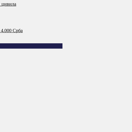
х цивила
 4.000 Срба