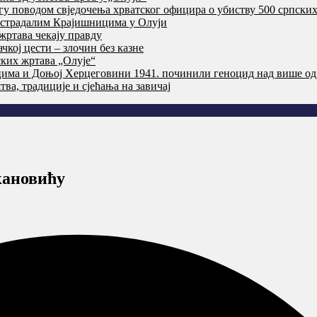
агу поводом свједочења хрватског официра о убиству 500 српски
т страдалим Крајишницима у Олуји
жртава чекају правду
кој цести – злочин без казне
ких жртава „Олује“
цима и Доњој Херцеговини 1941. починили геноцид над више од
ва, традиције и сјећања на завичај
кановићу