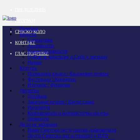
ПРЕДСЈЕДНИК
ПРОГРАМ
Почетна
СРПСКО КОЛО
Вијести
Саопштења
КОНТАКТ
Активности
Важне активности
ГЛАС ПОДРШКЕ
Одбор за дијаспору и Србе у региону
Најаве
Култура
Промоције књига / Књижевне вечери
Фестивали / Концерти
Изложбе / Филмови
Друштво
Догађаји
Завичајне вечери / Крсне славе
Интервјуи
Колонизација и колонистичка насеља
Личности
Да се не заборави
Први Свјeтски рат и српски добровољци
Други Свјетски рат и геноцид у НДХ