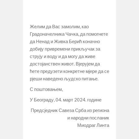
Желим да Вас замолим, као
Градоначелника Чачка, да помогнете
да Ненад и Живка Берић коначно
добију привремени прикључак за
струју и воду и да могу да живе
достојанствен живот. Вјерујем да
ћете предузети конкретне мјере да се
рјеши наведено људско питање.
С поштовањем,
У Београду, 04. март 2024. године
Предсједник Савеза Срба из региона
и народни посланик
Миодраг Линта