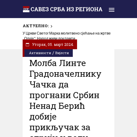
АКТУЕЛНО:
У Цркви Светог Марка молитвено сјећање на жртве
„Олује“: Народ живи док памти
Уторак, 05. март 2024.
/
Активности
Вијести
Молба Линте
Градоначелнику
Чачка да
прогнани Србин
Ненад Берић
добије
прикључак за