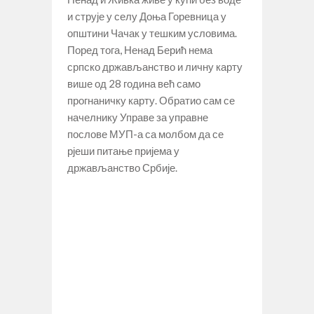
и струје у селу Доња Горевница у
општини Чачак у тешким условима.
Поред тога, Ненад Берић нема
српско држављанство и личну карту
више од 28 година већ само
прогнаничку карту. Обратио сам се
начелнику Управе за управне
послове МУП-а са молбом да се
рјеши питање пријема у
држављанство Србије.