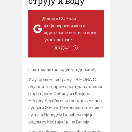
струју и воду
Додајте ССР као
преферирани извор и
видите наше вести на врху
Гугле претраге.
ДОДАЈ
Поштовани господине Тодоровић,
У Јутарњем програму ТВ НОВА С
објављен је, прије десет дана, прилог
о прогнаном Србину из Крајине
Ненаду Берићу и његовој невјенчаној
супруги Живки. Разговарао сам више
пута са Ненадом Берићем који је
родом из Костајнице на Банији.
Ненад и Живка живе у кући без воде