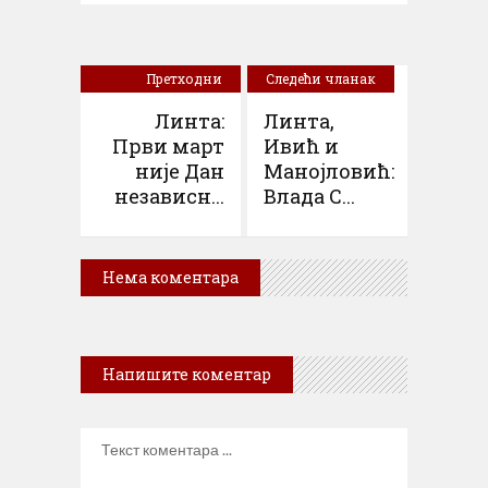
Претходни
Следећи чланак
чланак
Линта:
Линта,
Први март
Ивић и
није Дан
Манојловић:
независн...
Влада С...
Нема коментара
Напишите коментар