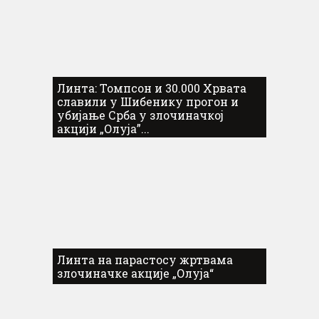
Линта: Томпсон и 30.000 Хрвата
славили у Шибенику прогон и
убијање Срба у злочиначкој
акцији „Олуја”...
Линта на парастосу жртвама
злочиначке акције „Олуја“