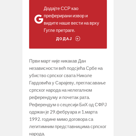
Додајте ССР као
преферирани извор и
видите наше вести на врху
Гугле претраге.
ДОДАЈ
Први март није никакав Дан
независности већ подсјећа Србе на
убиство српског свата Николе
Гардовића у Сарајеву, прегласавање
српског народа на нелегалном
референдуму и почетак рата.
Референдум о сецесији БиХ од СФРЈ
одржан је 29.фебруара и 1.марта
1992. године мимо договора са
легитимним представницима српског
народа.