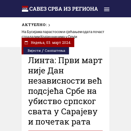
АКТУЕЛНО:
На Бусијама парастосом и сјећањем одата почаст
страдалим Крајишницима у Олуји
Недеља, 03. март 2024.
/
Вијести
Саопштења
Линта: Први март
није Дан
независности већ
подсјећа Србе на
убиство српског
свата у Сарајеву
и почетак рата