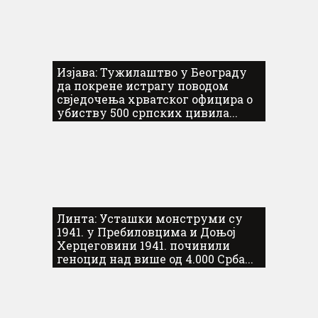
Изјава: Тужилаштво у Београду
да покрене истрагу поводом
свједочења хрватског официра о
убиству 500 српских цивила...
Линта: Усташки монструми су
1941. у Пребиловцима и Доњој
Херцеговини 1941. починили
геноцид над више од 4.000 Срба...