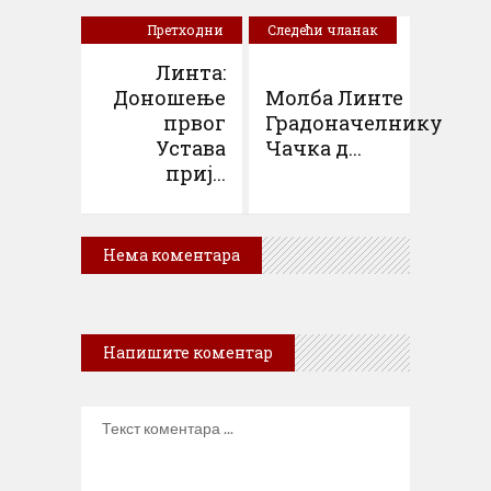
Претходни
Следећи чланак
чланак
Линта:
Доношење
Молба Линте
првог
Градоначелнику
Устава
Чачка д...
приј...
Нема коментара
Напишите коментар