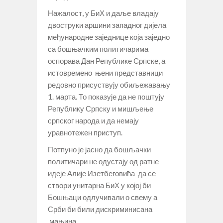
Нажалост, у БиХ и даље владају
двоструки аршини западног дијела
међународне заједнице која заједно
са бошњачким политичарима
оспорава Дан Републике Српске, а
истовремено њени представници
редовно присуствују обиљежавању
1. марта. То показује да не поштују
Републику Српску и мишљење
српског народа и да немају
уравнотежен приступ.
Потпуно је јасно да бошљачки
политичари не одустају од ратне
идеје Алије Изетбеговића да се
створи унитарна БиХ у којој би
Бошњаци одлучивали о свему а
Срби би били дискриминисана
мањина.