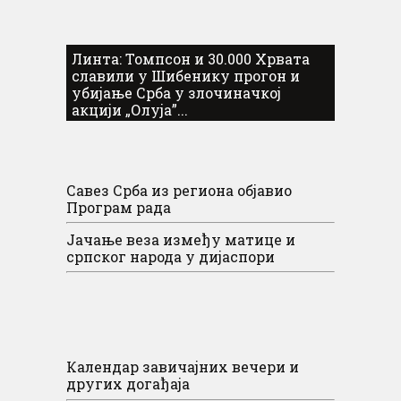
Линта: Томпсон и 30.000 Хрвата
славили у Шибенику прогон и
убијање Срба у злочиначкој
акцији „Олуја”...
Савез Срба из региона објавио
Програм рада
Јачање веза између матице и
српског народа у дијаспори
Календар завичајних вечери и
других догађаја