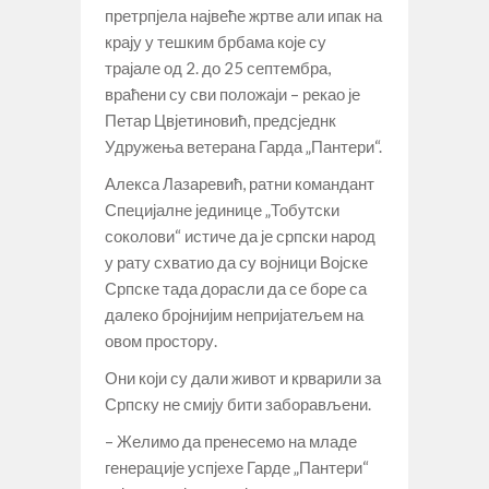
претрпјела највеће жртве али ипак на
крају у тешким брбама које су
трајале од 2. до 25 септембра,
враћени су сви положаји – рекао је
Петар Цвјетиновић, предсједнк
Удружења ветерана Гарда „Пантери“.
Алекса Лазаревић, ратни командант
Специјалне јединице „Тобутски
соколови“ истиче да је српски народ
у рату схватио да су војници Војске
Српске тада дорасли да се боре са
далеко бројнијим непријатељем на
овом простору.
Они који су дали живот и крварили за
Српску не смију бити заборављени.
– Желимо да пренесемо на младе
генерације успјехе Гарде „Пантери“