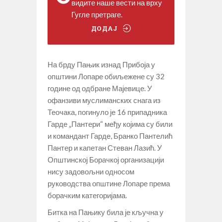
видите наше вести на врху
Гугле претраге.
ДОДАЈ
На брду Пањик изнад Прибоја у
општини Лопаре обиљежене су 32
године од одбране Мајевице. У
офанзиви муслиманских снага из
Теочака, погинуло је 16 припадника
Гарде „Пантери“ међу којима су били
и командант Гарде, Бранко Пантелић
Пантер и капетан Стеван Лазић. У
Општинској Борачкој организацији
нису задовољни односом
руководства општине Лопаре према
борачким категоријама.
Битка на Пањику била је кључна у