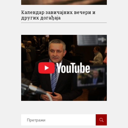
Календар завичајних вечери и
других догађаја