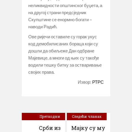
неликвидности општинског буџета, а
на другој страни предсједник
Скупштине се енормно богати –
наводи Радић.
Ове ријечи оставиле су горак укус
код демобилисаних бораца који су
дошли да обиљеже Дан одбране
Мајевице, а многи од њих су такође
водили тешку битку за остваривање
својих права.
Извор:
РТРС
Претходни
Следећи чланак
чланак
Срби из
Мајку су му