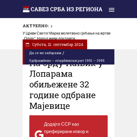
АКТУЕЛНО:
У Цркви Светог Марка молитвено сјећање на жртве
„Олује“: Народ живи док памти
Субота, 21. септембар 2024.
/
Да се не заборави
На брду Пањик у
Одбрамбено – отаџбински рат 1991 – 1995
Лопарама
обиљежене 32
године одбране
Мајевице
Додајте ССР као
преферирани извор и