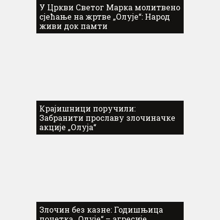
У Цркви Светог Марка молитвено
сјећање на жртве „Олује“: Народ
живи док памти
Крајишници поручили:
Забранити прославу злочиначке
акције „Олуја“
Злочин без казне: Годишњица
почетка „Олује“ – агресије