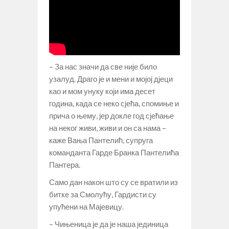
– За нас значи да све није било
узалуд. Драго је и мени и мојој дјеци
као и мом унуку који има десет
година, када се неко сјећа, спомиње и
прича о њему, јер докле год сјећање
на неког живи, живи и он са нама –
каже Вања Пантелић, супруга
команданта Гарде Бранка Пантелића
Пантера.
Само дан након што су се вратили из
битке за Смолућу, Гардисти су
упућени на Мајевицу.
– Чињеница је да је наша јединица