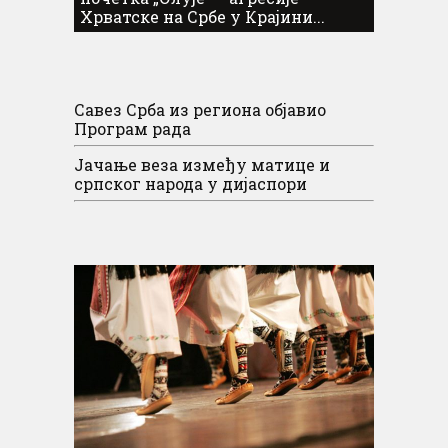
Хрватске на Србе у Крајини...
Савез Срба из региона објавио
Програм рада
Јачање веза између матице и
српског народа у дијаспори