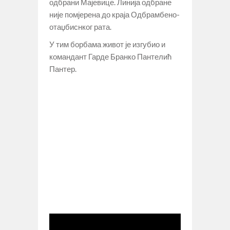
одбрани Мајевице. Линија одбране
није помјерена до краја Одбрамбено-
отаџбиснког рата.
У тим борбама живот је изгубио и
командант Гарде Бранко Пантелић
Пантер.