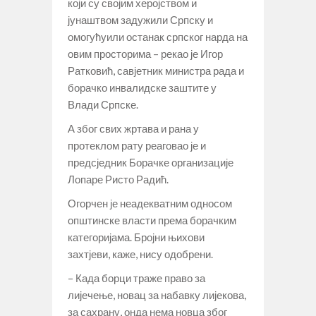
који су својим херојством и
јунаштвом задужили Српску и
омогућуили останак српског нарда на
овим просторима – рекао је Игор
Ратковић, савјетник министра рада и
борачко инвалидске заштите у
Влади Српске.
А због свих жртава и рана у
протеклом рату реаговао је и
предсједник Борачке организације
Лопаре Ристо Радић.
Огорчен је неадекватним односом
општинске власти према борачким
категоријама. Бројни њихови
захтјеви, каже, нису одобрени.
– Када борци траже право за
лијечење, новац за набавку лијекова,
за сахрану, онда нема новца због