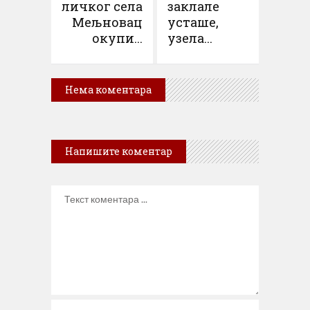
личког села
заклале
Мељновац
усташе,
окупи...
узела...
Нема коментара
Напишите коментар