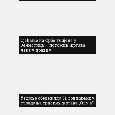
Сјећање на Србе убијене у
Јежестици – потомци жртава
чекају правду
Уздоље обележило 31. годишњицу
страдања српских жртава „Олује“