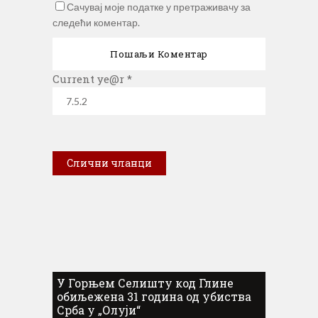
Сачувај моје податке у претраживачу за
следећи коментар.
Current ye@r
*
Слични чланци
У Горњем Селишту код Глине
обиљежена 31 година од убиства
Срба у „Олуји“