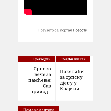
Преузето са: портал
Новости
Претходни
Следећи чланак
чланак
Српско
Пакетићи
вече за
за српску
памћење:
дјецу у
Сав
Крајини...
приход...
Нема коментара