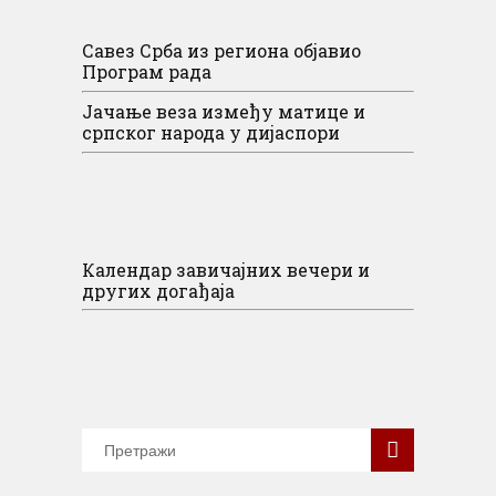
Савез Срба из региона објавио
Програм рада
Јачање веза између матице и
српског народа у дијаспори
Календар завичајних вечери и
других догађаја