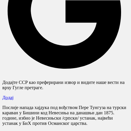
Додајте ССР као преферирани извор и видите наше вести на
врху Гугле претраге.
Додај
Послије напада хајдука под вођством Пере Тунгуза на турски
караван у Бишини код Невесиња на данашњи дан 1875.
године, избио је Невесињски /српски/ устанак, највећи
устанак у БиХ против Османског царства.