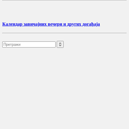
Календар завичајних вечери и других догађаја