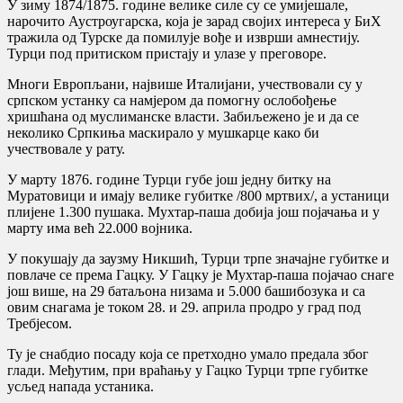
У зиму 1874/1875. године велике силе су се умијешале,
нарочито Аустроугарска, која је зарад својих интереса у БиХ
тражила од Турске да помилује вође и изврши амнестију.
Турци под притиском пристају и улазе у преговоре.
Многи Европљани, највише Италијани, учествовали су у
српском устанку са намјером да помогну ослобођење
хришћана од муслиманске власти. Забиљежено је и да се
неколико Српкиња маскирало у мушкарце како би
учествовале у рату.
У марту 1876. године Турци губе још једну битку на
Муратовици и имају велике губитке /800 мртвих/, а устаници
плијене 1.300 пушака. Мухтар-паша добија још појачања и у
марту има већ 22.000 војника.
У покушају да заузму Никшић, Турци трпе значајне губитке и
повлаче се према Гацку. У Гацку је Мухтар-паша појачао снаге
још више, на 29 батаљона низама и 5.000 башибозука и са
овим снагама је током 28. и 29. априла продро у град под
Требјесом.
Ту је снабдио посаду која се претходно умало предала због
глади. Међутим, при враћању у Гацко Турци трпе губитке
усљед напада устаника.