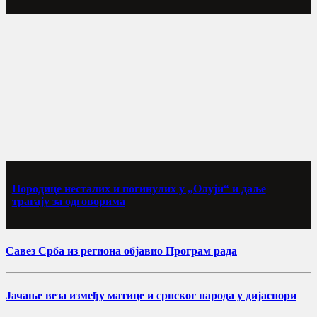
Породице несталих и погинулих у „Олуји“ и даље
трагају за одговорима
Савез Срба из региона објавио Програм рада
Јачање веза између матице и српског народа у дијаспори