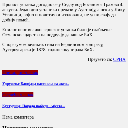
Пропаст устанка догодио се у Седлу код Босанског Грахова 4.
августа. Један дио устаника прелази у Аустрију, а неки у Лику.
Устаници, војно и политички изоловани, не успијевају да
добију помоћ.
Епилог овог великог српског устанка било је слабљење
Османског царства на подручју данашње БиХ.
Споразумом великих сила на Берлинском конгресу,
Аустроугарска је 1878. године окупирала БиХ.
Преузето са:
СРНА
Претходни чланак
Удружење Банијаца наставља са акти...
Следећи чланак
Кустурица: Парада побједе - мјесто...
Нема коментара