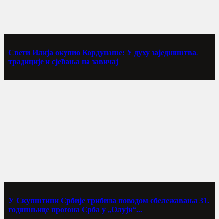
Свети Илија окупио Кордунаше: У духу заједништва,
традиције и сјећања на завичај
У Скупштини Србије трибина поводом обележавања 31.
годишњице прогона Срба у „Олуји“...