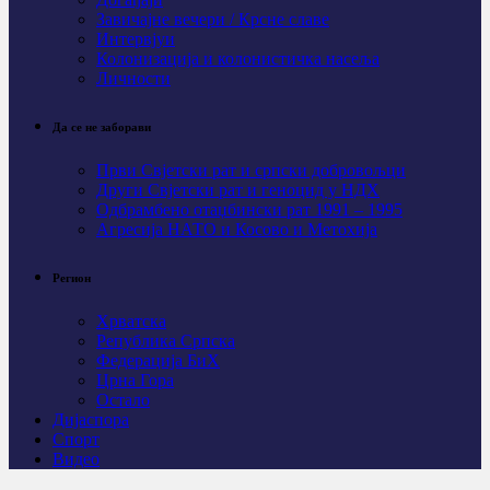
Завичајне вечери / Крсне славе
Интервјуи
Колонизација и колонистичка насеља
Личности
Да се не заборави
Први Свјeтски рат и српски добровољци
Други Свјетски рат и геноцид у НДХ
Одбрамбено отаџбински рат 1991 – 1995
Агресија НАТО и Косово и Метохија
Регион
Хрватска
Република Српска
Федерација БиХ
Црна Гора
Остало
Дијаспора
Спорт
Видео