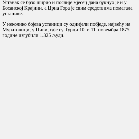
Устанак се брзо ширио и послије мјесец дана букнуо је и у
Босанској Крајини, а Црна Гора је свим средствима помагала
устанике.
У неколико бојева устаници су однијели побједе, највећу на
Муратовици, у Пиви, гдје су Турци 10. и 11. новембра 1875.
године изгубили 1.325 људи.