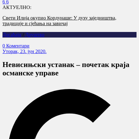
АКТУЕЛНО:
Свети Илија окупио Кордунаше: У духу заједништва,
традиције и сјећања на завичај
Догађаји
/
Друштво
0 Коментари
Уторак, 23. јун 2020.
Невисињски устанак – почетак краја
османске управе