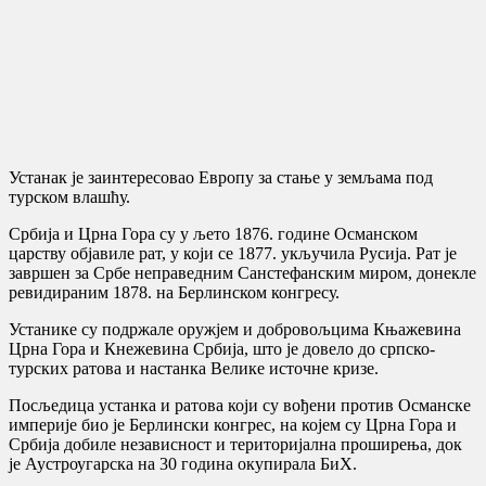
Устанак је заинтересовао Европу за стање у земљама под
турском влашћу.
Србија и Црна Гора су у љето 1876. године Османском
царству објавиле рат, у који се 1877. укључила Русија. Рат је
завршен за Србе неправедним Санстефанским миром, донекле
ревидираним 1878. на Берлинском конгресу.
Устанике су подржале оружјем и добровољцима Књажевина
Црна Гора и Кнежевина Србија, што је довело до српско-
турских ратова и настанка Велике источне кризе.
Посљедица устанка и ратова који су вођени против Османске
империје био је Берлински конгрес, на којем су Црна Гора и
Србија добиле независност и територијална проширења, док
је Аустроугарска на 30 година окупирала БиХ.