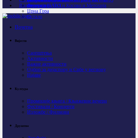
Видео
Личности
Агресија НАТО и Косово и Метохија
Федерација БиХ
Црна Гора
Остало
Почетна
Вијести
Саопштења
Активности
Важне активности
Одбор за дијаспору и Србе у региону
Најаве
Култура
Промоције књига / Књижевне вечери
Фестивали / Концерти
Изложбе / Филмови
Друштво
Догађаји