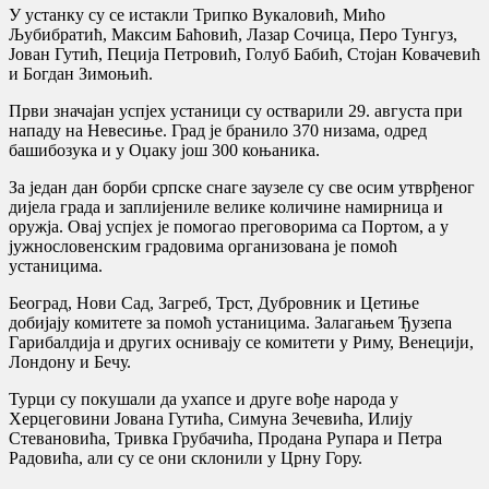
У устанку су се истакли Трипко Вукаловић, Мићо
Љубибратић, Максим Баћовић, Лазар Сочица, Перо Тунгуз,
Јован Гутић, Пеција Петровић, Голуб Бабић, Стојан Ковачевић
и Богдан Зимоњић.
Први значајан успјех устаници су остварили 29. августа при
нападу на Невесиње. Град је бранило 370 низама, одред
башибозука и у Оџаку још 300 коњаника.
За један дан борби српске снаге заузеле су све осим утврђеног
дијела града и заплијениле велике количине намирница и
оружја. Овај успјех је помогао преговорима са Портом, а у
јужнословенским градовима организована је помоћ
устаницима.
Београд, Нови Сад, Загреб, Трст, Дубровник и Цетиње
добијају комитете за помоћ устаницима. Залагањем Ђузепа
Гарибалдија и других оснивају се комитети у Риму, Венецији,
Лондону и Бечу.
Турци су покушали да ухапсе и друге вође народа у
Херцеговини Јована Гутића, Симуна Зечевића, Илију
Стевановића, Тривка Грубачића, Продана Рупара и Петра
Радовића, али су се они склонили у Црну Гору.