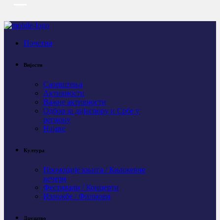
Почетна
Вијести
Саопштења
Активности
Важне активности
Одбор за дијаспору и Србе у
региону
Најаве
Култура
Промоције књига / Књижевне
вечери
Фестивали / Концерти
Изложбе / Филмови
Друштво