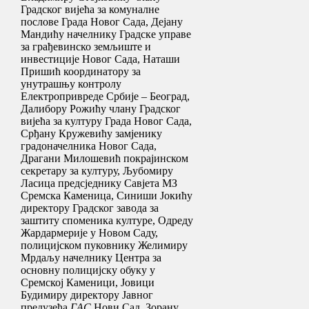
Градског вијећа за комуналне
послове Града Новог Сада, Дејану
Мандићу начелнику Градске управе
за грађевинско земљиште и
инвестиције Новог Сада, Наташи
Пришић координатору за
унутрашњу контролу
Електропривреде Србије – Београд,
Далибору Рожићу члану Градског
вијећа за културу Града Новог Сада,
Срђану Кружевићу замјенику
градоначелника Новог Сада,
Драгани Милошевић покрајинском
секретару за културу, Љубомиру
Ласица предсједнику Савјета МЗ
Сремска Каменица, Синиши Јокићу
директору Градског завода за
заштиту споменика културе, Одреду
Жардармерије у Новом Саду,
полицијском пуковнику Желимиру
Мрдаљу начелнику Центра за
основну полицијску обуку у
Сремској Каменици, Јовици
Будимиру директору Јавног
предузећа
ГАС
Нови Сад, Зорану