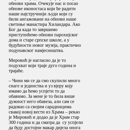
обнови храма. Очекује нас и посао
обнове иконостаса који ће радити
наши најстручнији људи који су
били ангажовани на обнови наше
светиње манастира Хиландара. Ако
Бог да када то завршимо
приступићемо обнови парохијског
дома и старе српске школе, а у
будућности новог музеја, практично
подунавског намјесништва.
Мировић је нагласио да је то
подухват који траје дуго година и
трајаће.
– Чини ми се да смо скупили много
снаге и јединства и уз вјеру коју
имамо да ћемо успјети то да
обавимо. За мене је то била више
дужност него обавеза, али сам се
радовао са својим сарадницима
свакој новој вести из Храма – рекао
је Мировић и додао да је Храм стар
300 година и да сматра да су успјели
да буду достојни макар дијела онога