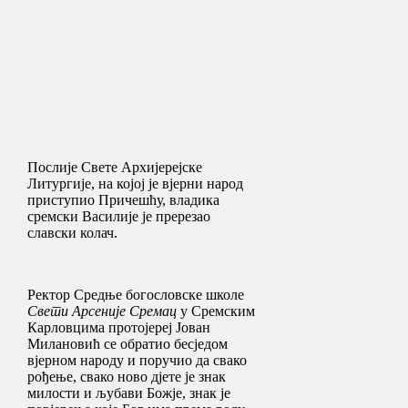
Послије Свете Архијерејске
Литургије, на којој је вјерни народ
приступио Причешћу, владика
сремски Василије је пререзао
славски колач.
Ректор Средње богословске школе
Свети
Арсеније
Сремац
у Сремским
Карловцима протојереј Јован
Милановић се обратио бесједом
вјерном народу и поручио да свако
рођење, свако ново дјете је знак
милости и љубави Божје, знак је