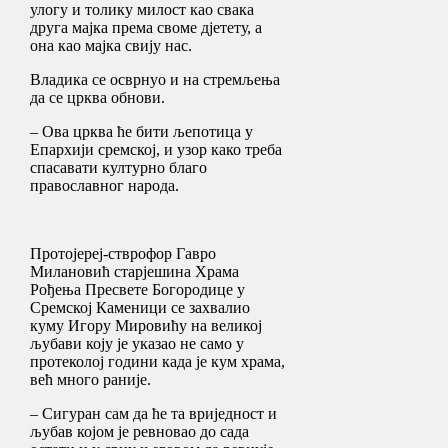
улогу и толику милост као свака
друга мајка према своме дјетету, а
она као мајка свију нас.
Владика се осврнуо и на стремљења
да се црква обнови.
– Ова црква ће бити љепотица у
Епархији сремској, и узор како треба
спасавати културно благо
православног народа.
Протојереј-стврофор Гавро
Милановић старјешина Храма
Рођења Пресвете Богородице у
Сремској Каменици се захвалио
куму Игору Мировићу на великој
љубави коју је указао не само у
протеколој години када је кум храма,
већ много раније.
– Сигуран сам да ће та вриједност и
љубав којом је ревновао до сада