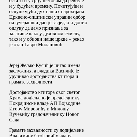
остати и у срцу његовом да ревнује
и у будућем времену. Почитујући и
ослушкујући дух наших парохијана
Црквено-општински управни одбор
на јучерашњи дан је засједао и донио
одлуку да дамо признања за
залагање како у духовном смислу,
тако и у обнови наше цркве – рекао
је отац Гавро Милановић.
Jереј Жељко Кусић је читао имена
заслужних, а владика Василије је
уручивао достојанства ктитора и
грамате захвалности.
Достојанство ктитора овог светог
Храма додјељено је предсједнику
Покрајинске владе АП Војводине
Игору Мировићу и Милошу
Вучевићу градоначелнику Новог
Сада.
Грамате захвалности су додијељене
Владимиру Стојковићу члану