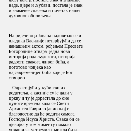
наде, вјере и љубави, постала је знак
и знамење спасења и почетак нашег
духовног обновљења.
На ријечи оца Јована надовезао се и
владика Василије потврђујући да се
данашњим актом, рођењем Пресвете
Богородице отвара једна нова
историја рода људскога, историја
радости свакога живог бића, а
поготово човјека као
најсавременијег бића које је Бог
створио.
– Одрастајући у кући својих
родитеља, а касније су је дали у
цркву и ту је дорастала до оне
пуноте времена када се Свети
Архангел Гаврило јавио њој и
благовестио да ће родити самога
Господа Исуса Христа. Свака би се
дјевојка у том моменту помало
уплашила, устремила, можда би и