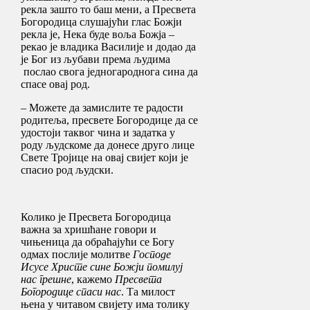
рекла зашто то баш мени, а Пресвета
Богородица слушајући глас Божји
рекла је, Нека буде воља Божја –
рекао је владика Василије и додао да
је Бог из љубави према људима
послао свога једногароднога сина да
спасе овај род.
– Можете да замислите те радости
родитеља, пресвете Богородице да се
удостоји таквог чина и задатка у
роду људскоме да донесе друго лице
Свете Тројице на овај свијет који је
спасио род људски.
Колико је Пресвета Богородица
важна за хришћане говори и
чињеница да обраћајући се Богу
одмах послије молитве
Господе
Исусе Христе сине Божји помилуј
нас грешне
, кажемо
Пресвета
Богородице спаси нас
. Та милост
њена у читавом свијету има толику