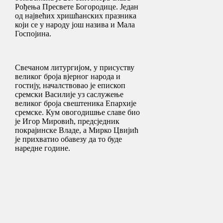
Рођења Пресвете Богородице. Један
од највећих хришћанских празника
који се у народу још назива и Мала
Госпојина.
Свечаном литургијом, у присуству
великог броја вјерног народа и
гостију, началствовао је епископ
сремски Василије уз саслужење
великог броја свештеника Епархије
сремске. Кум овогодишње славе био
је Игор Мировић, предсједник
покрајинске Владе, a Мирко Цвијић
је прихватио обавезу да то буде
наредне године.