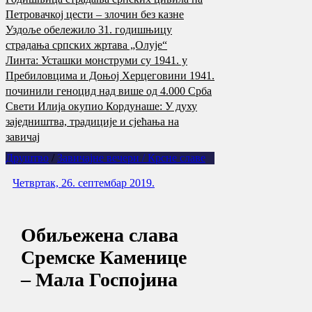
Петровачкој цести – злочин без казне
Уздоље обележило 31. годишњицу
страдања српских жртава „Олује“
Линта: Усташки монструми су 1941. у
Пребиловцима и Доњој Херцеговини 1941.
починили геноцид над више од 4.000 Срба
Свети Илија окупио Кордунаше: У духу
заједништва, традиције и сјећања на
завичај
Друштво
/
Завичајне вечери / Крсне славе
Четвртак, 26. септембар 2019.
Обиљежена слава
Сремске Каменице
– Мала Госпојина