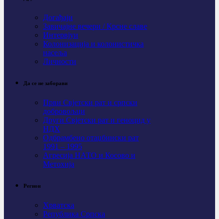
Догађаји
Завичајне вечери / Крсне славе
Интервјуи
Колонизација и колонистичка
насеља
Личности
Да се не заборави
Први Свјeтски рат и српски
добровољци
Други Свјетски рат и геноцид у
НДХ
Одбрамбено отаџбински рат
1991 – 1995
Агресија НАТО и Косово и
Метохија
Регион
Хрватска
Република Српска