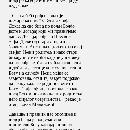
повјерења које Бог има према роду
људскоме.
– Свака беба рођена знак је
помирења између Бога и човјека.
Доказ да све бива по вољи Божјој
јесте и догађај који ми празнујемо
данас. Догађај рођења Пресвете
мајке Дјеве од старих родитеља
Јоакима и Ане и њен долазак на овај
свијет. Њени родитељи иако стари
бивајући у немоћи када је у питању
њено рођење, били су благословени
и добили дјетенце које су посветили
Богу на службу. Њена мајка се
завјетовала, отац тај завјет подржао
да ће њу када се роди посветити
Богу. Та дјевојчица постала је знак
пред Богом не само њених родитеља
него цијелог човјечанства – рекао је
отац Јован Милановић.
Данашњи празник нас опомиње и
подсјећа да је човјечанство
принијело Богу као дар, присну
дјеву која је постала знак и знамење