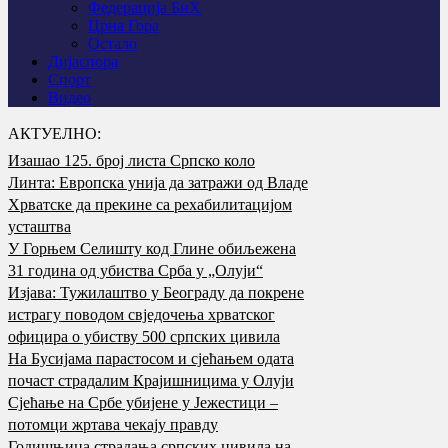
Федерација БиХ
Црна Гора
Остало
Дијаспора
Спорт
Видео
АКТУЕЛНО:
Изашао 125. број листа Српско коло
Линта: Европска унија да затражи од Владе
Хрватске да прекине са рехабилитацијом
усташтва
У Горњем Селишту код Глине обиљежена
31 година од убиства Срба у „Олуји“
Изјава: Тужилаштво у Београду да покрене
истрагу поводом свједочења хрватског
официра о убиству 500 српских цивила
На Бусијама парастосом и сјећањем одата
почаст страдалим Крајишницима у Олуји
Сјећање на Србе убијене у Јежестици –
потомци жртава чекају правду
Годишњица страдања српских цивила на