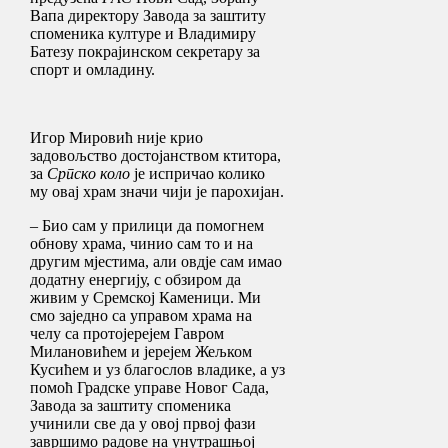
Вапа директору Завода за заштиту
споменика културе и Владимиру
Батезу покрајинском секретару за
спорт и омладину.
Игор Мировић није крио
задовољство достојанством ктитора,
за
Српско коло
је испричао колико
му овај храм значи чији је парохијан.
– Био сам у прилици да помогнем
обнову храма, чинио сам то и на
другим мјестима, али овдје сам имао
додатну енергију, с обзиром да
живим у Сремској Каменици. Ми
смо заједно са управом храма на
челу са протојерејем Гавром
Милановићем и јерејем Жељком
Кусићем и уз благослов владике, а уз
помоћ Градске управе Новог Сада,
Завода за заштиту споменика
учинили све да у овој првој фази
завршимо радове на унутрашњој