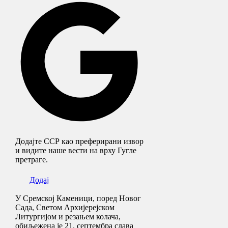
Додајте ССР као преферирани извор
и видите наше вести на врху Гугле
претраге.
Додај
У Сремској Каменици, поред Новог
Сада, Светом Архијерејском
Литургијом и резањем колача,
обиљежена је 21. септембра слава