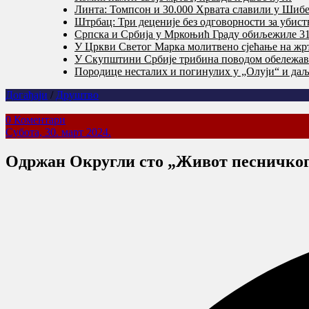
Линта: Томпсон и 30.000 Хрвата славили у Шибе
Штрбац: Три деценије без одговорности за убис
Српска и Србија у Мркоњић Граду обиљежиле 31 
У Цркви Светог Марка молитвено сјећање на жр
У Скупштини Србије трибина поводом обележав
Породице несталих и погинулих у „Олуји“ и даље
Догађаји
/
Друштво
0 Коментари
Субота, 30. март 2024.
Одржан Округли сто „Живот песничког