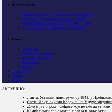
Да се не заборави
Први Свјeтски рат и српски добровољци
Други Свјетски рат и геноцид у НДХ
Одбрамбено отаџбински рат 1991 – 1995
Агресија НАТО и Косово и Метохија
Регион
Хрватска
Република Српска
Федерација БиХ
Црна Гора
Остало
Дијаспора
Спорт
Видео
АКТУЕЛНО:
Линта: Усташки монструми су 1941. у Пребилов
Свети Илија окупио Кордунаше: У духу заједништ
„Олуја је погром“: Сећање које не сме да утихне
Комић памти своје мртве, правда и даље ћути