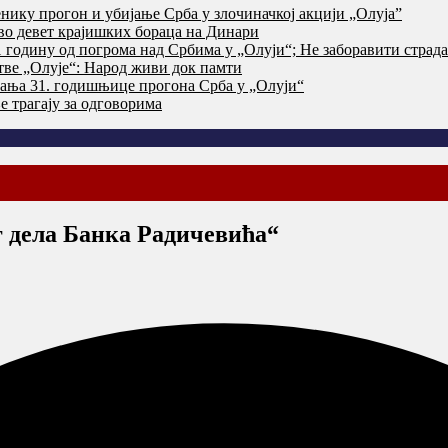
нику прогон и убијање Срба у злочиначкој акцији „Олуја”
тво девет крајишких бораца на Динари
годину од погрома над Србима у „Олуји“; Не заборавити страд
тве „Олује“: Народ живи док памти
ања 31. годишњице прогона Срба у „Олуји“
 трагају за одговорима
 дела Банка Радичевића“