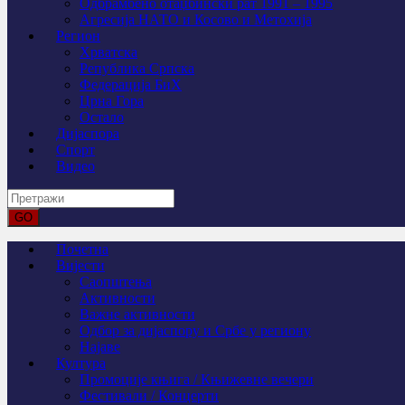
Одбрамбено отаџбински рат 1991 – 1995
Агресија НАТО и Косово и Метохија
Регион
Хрватска
Република Српска
Федерација БиХ
Црна Гора
Остало
Дијаспора
Спорт
Видео
Почетна
Вијести
Саопштења
Активности
Важне активности
Одбор за дијаспору и Србе у региону
Најаве
Култура
Промоције књига / Књижевне вечери
Фестивали / Концерти