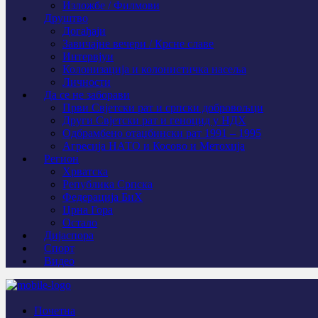
Изложбе / Филмови
Друштво
Догађаји
Завичајне вечери / Крсне славе
Интервјуи
Колонизација и колонистичка насеља
Личности
Да се не заборави
Први Свјeтски рат и српски добровољци
Други Свјетски рат и геноцид у НДХ
Одбрамбено отаџбински рат 1991 – 1995
Агресија НАТО и Косово и Метохија
Регион
Хрватска
Република Српска
Федерација БиХ
Црна Гора
Остало
Дијаспора
Спорт
Видео
Почетна