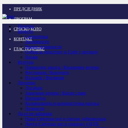
ПРЕДСЈЕДНИК
ПРОГРАМ
Почетна
СРПСКО КОЛО
Вијести
Саопштења
КОНТАКТ
Активности
Важне активности
ГЛАС ПОДРШКЕ
Одбор за дијаспору и Србе у региону
Најаве
Култура
Промоције књига / Књижевне вечери
Фестивали / Концерти
Изложбе / Филмови
Друштво
Догађаји
Завичајне вечери / Крсне славе
Интервјуи
Колонизација и колонистичка насеља
Личности
Да се не заборави
Први Свјeтски рат и српски добровољци
Други Свјетски рат и геноцид у НДХ