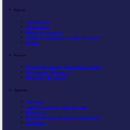
Вијести
Саопштења
Активности
Важне активности
Одбор за дијаспору и Србе у региону
Најаве
Култура
Промоције књига / Књижевне вечери
Фестивали / Концерти
Изложбе / Филмови
Друштво
Догађаји
Завичајне вечери / Крсне славе
Интервјуи
Колонизација и колонистичка насеља
Личности