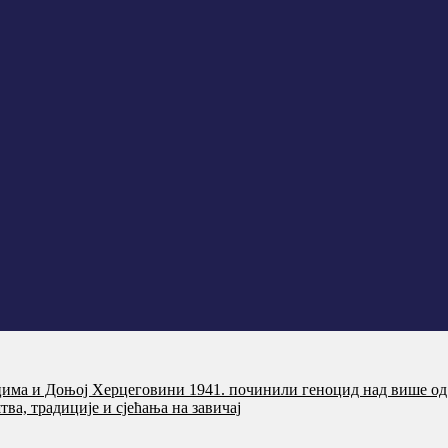
цима и Доњој Херцеговини 1941. починили геноцид над више од
ва, традиције и сјећања на завичај