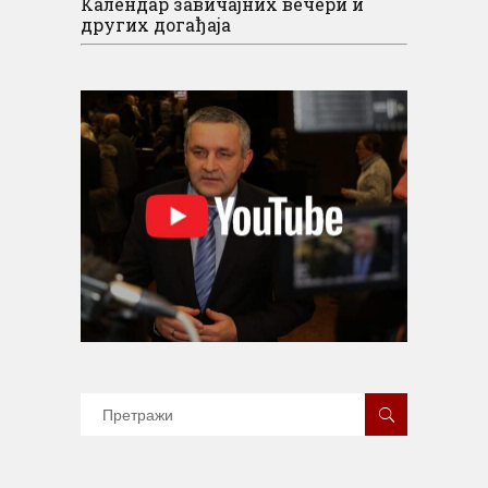
Календар завичајних вечери и
других догађаја