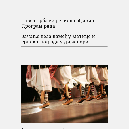
Савез Срба из региона објавио
Програм рада
Јачање веза између матице и
српског народа у дијаспори