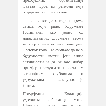
предсједник организације
Савеза Срба из региона која
издаје лист Српско коло.
– Наш лист је отворен према
свима који раде. Удружење
Госпићана, као једно од
најактивнијих удружења, веома
често је присутно на страницама
Српског кола. Не сумњам да ће у
будућности имати још више
активности и да ће као добар
примјер послужити и осталим
завичајним клубовима и
удружењима – закључио је
Линта.
Предсједник Коалиције
удружења избјеглица Миле
Шапић подсјетио је присутне на