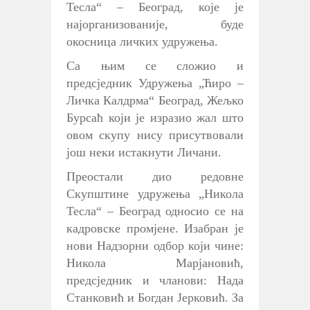
Тесла“ – Београд, које је
најорганизованије, буде
окосница личких удружења.
Са њим се сложио и
предсједник Удружења „Ћиро –
Личка Калдрма“ Београд, Жељко
Бурсаћ који је изразио жал што
овом скупу нису присутвовали
још неки истакнути Личани.
Преостали дио редовне
Скупштине удружења „Никола
Тесла“ – Београд односио се на
кадровске промјене. Изабран је
нови Надзорни одбор који чине:
Никола Марјановић,
предсједник и чланови: Нада
Станковић и Богдан Јерковић. За