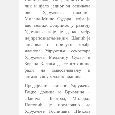
лик и дјело једног од оснивача
овог Удружења, покојног
Милана-Мише Судара, који је
дао велики допринос у развоју
Удружења које је данас међу
најпрепознатљивијим. Шапић је
апеловао на присутне млађе
чланове Удружења: секретара
Удружења Меланију Судар и
Зорана Калања да се што више
ради на омасовљавању и
ангажовању младих чланова.
Предсједник личког Удружења
Гацке долине и Врховина –
„Завичај“ Београд, Милорад
Поповић је предложио да
Удружење Госпићана „Никола