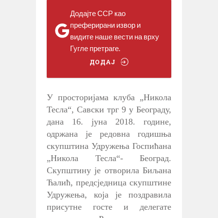
Додајте ССР као
преферирани извор и
видите наше вести на врху
Гугле претраге.
ДОДАЈ
У просторијама клуба „Никола
Тесла“, Савски трг 9 у Београду,
дана 16. јуна 2018. године,
одржана је редовна годишња
скупштина Удружења Госпићана
„Никола Тесла“- Београд.
Скупштину је отворила Биљана
Ћалић, предсједница скупштине
Удружења, која је поздравила
присутне госте и делегатe