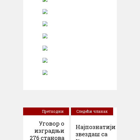
Претходни
Следећи чланак
чланак
Уговор о
Најпознатији
изградњи
звездаш са
276 станова