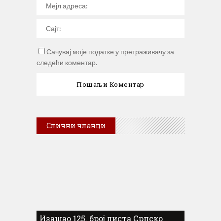
Сачувај моје податке у претраживачу за
следећи коментар.
Слични чланци
Изашао 125. број листа Српско