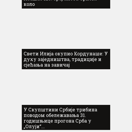
коло
Свети Илија окупио Кордунаше: У
духу заједништва, традиције и
сјећања на завичај
У Скупштини Србије трибина
поводом обележавања 31.
годишњице прогона Срба у
„Олуји“...