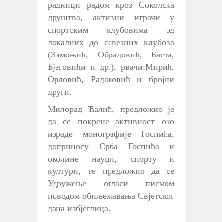
радници радом кроз Соколска
друштва, активни играчи у
спортским клубовима од
локалних до савезних клубова
(Зимоњић, Обрадовић, Баста,
Бјеговићи и др.), рвачи:Мирић,
Орловић, Радаковић и бројни
други.
Милорад Ћалић, предложио је
да се покрене активност око
израде монографије Госпића,
доприносу Срба Госпића и
околине науци, спорту и
култури, те предложио да се
Удружење огласи писмом
поводом обиљежавања Свјетског
дана избјеглица.