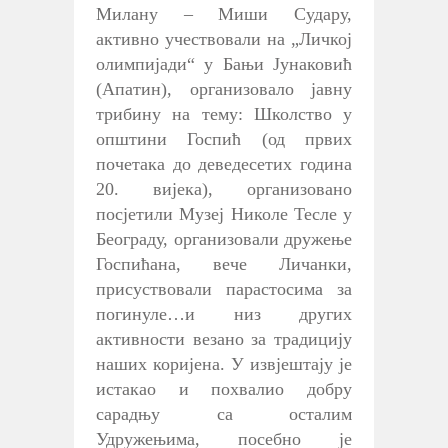
Милану – Миши Судару,
активно учествовали на „Личкој
олимпијади“ у Бањи Јунаковић
(Апатин), организовало јавну
трибину на тему: Школство у
општини Госпић (од првих
почетака до деведесетих година
20. вијека), организовано
посјетили Музеј Николе Тесле у
Београду, организовали дружење
Госпићана, вече Личанки,
присуствовали парастосима за
погинуле…и низ других
активности везано за традицију
наших коријена. У извјештају је
истакао и похвалио добру
сарадњу са осталим
Удружењима, посебно је