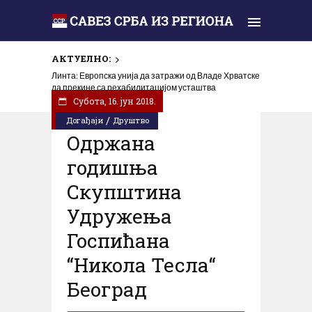
АКТУЕЛНО:
У Горњем Селишту код Глине обиљежена 31 година
Линта: Европска унија да затражи од Владе Хрватске
од убиства Срба у „Олуји“
да прекине са рехабилитацијом усташтва
Субота, 16. јун 2018.
/
Догађаји
Друштво
Oдржана
годишња
Скупштина
Удружења
Госпићана
“Никола Тесла“
Београд