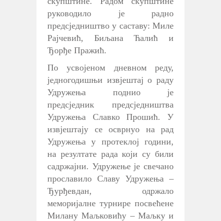
скупштине. Радом скупштине
руководило је радно
предсједништво у саставу: Миле
Рајчевић, Биљана Ћалић и
Ђорђе Пражић.
По усвојеном дневном реду,
једногодишњи извјештај о раду
Удружења поднио је
предсједник предсједништва
Удружења Славко Прошић. У
извјештају се осврнуо на рад
Удружења у протеклој години,
на резултате рада који су били
садржајни. Удружење је свечано
прославило Славу Удружења –
Ђурђевдан, одржало
меморијалне турнире посвећене
Милану Маљковићу – Маљку и