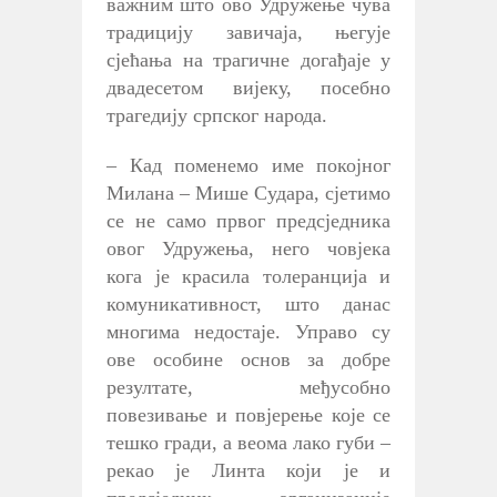
важним што ово Удружење чува
традицију завичаја, његује
сјећања на трагичне догађаје у
двадесетом вијеку, посебно
трагедију српског народа.
– Кад поменемо име покојног
Милана – Мише Судара, сјетимо
се не само првог предсједника
овог Удружења, него човјека
кога је красила толеранција и
комуникативност, што данас
многима недостаје. Управо су
ове особине основ за добре
резултате, међусобно
повезивање и повјерење које се
тешко гради, а веома лако губи –
рекао је Линта који је и