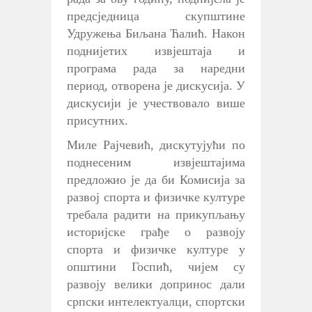
предсједница скупштине
Удружења Биљана Ћалић. Након
поднијетих извјештаја и
програма рада за наредни
период, отворена је дискусија. У
дискусији је учествовало више
присутних.
Миле Рајчевић, дискутујући по
поднесеним извјештајима
предложио је да би Комисија за
развој спорта и физичке културе
требала радити на прикупљању
историјске грађе о развоју
спорта и физичке културе у
општини Госпић, чијем су
развоју велики допринос дали
српски интелектуалци, спортски