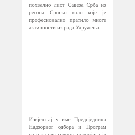
похвалио лист Савеза Срба из
регона Српско коло које је
професионално пратило многе
активности из рада Удружења.
Извјештај у име Предсједника
Надзорног одбора и Програм
рада за ову годину, поднијела је