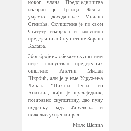
новог члана Предсједништва
изабран је Тртица Жељко,
умјесто досадашњег Милана
Стикића. Скупштина је по свом
Статуту изабрала и замјеника
предсједника Скупштине Зорана
Калања.
Због бројних обевазе скупштини
није присуствао предсједник
општине Апатин Милан
Шкрбић, али је у име Удружења
Личана “Никола Тесла” из
Апатина, чији је предсједник,
поздравио скупштину, дао пуну
подршку раду Удружења и
пожелио успјешан рад.
Миле Шапић