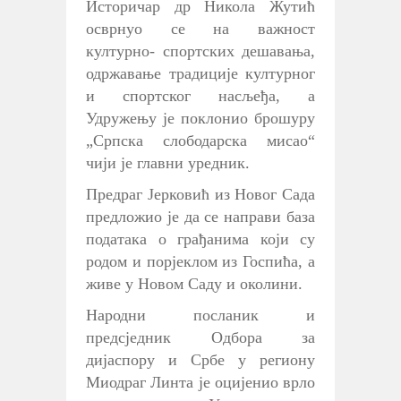
Историчар др Никола Жутић
осврнуо се на важност
културно- спортских дешавања,
одржавање традиције културног
и спортског насљеђа, а
Удружењу је поклонио брошуру
„Српска слободарска мисао“
чији је главни уредник.
Предраг Јерковић из Новог Сада
предложио је да се направи база
података о грађанима који су
родом и порјеклом из Госпића, а
живе у Новом Саду и околини.
Народни посланик и
предсједник Одбора за
дијаспору и Србе у региону
Миодраг Линта је оцијенио врло