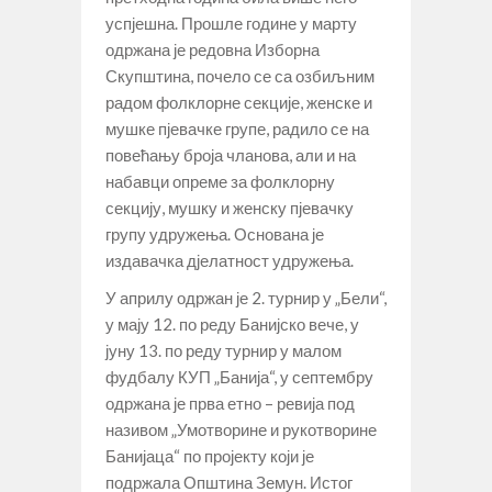
успјешна. Прошле године у марту
одржана је редовна Изборна
Скупштина, почело се са озбиљним
радом фолклорне секције, женске и
мушке пјевачке групе, радило се на
повећању броја чланова, али и на
набавци опреме за фолклорну
секцију, мушку и женску пјевачку
групу удружења. Основана је
издавачка дјелатност удружења.
У априлу одржан је 2. турнир у „Бели“,
у мају 12. по реду Банијско вече, у
јуну 13. по реду турнир у малом
фудбалу КУП „Банија“, у септембру
одржана је прва етно – ревија под
називом „Умотворине и рукотворине
Банијаца“ по пројекту који је
подржала Општина Земун. Истог