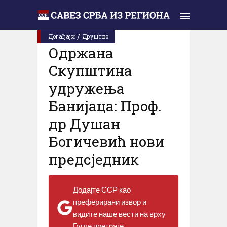
Уторак, 25. фебруар 2020.
/
Догађаји
Друштво
Одржана
Скупштина
удружења
Банијаца: Проф.
др Душан
Богичевић нови
предсједник
Додајте ССР као
преферирани извор и
видите наше вести на врху
Гугле претраге.