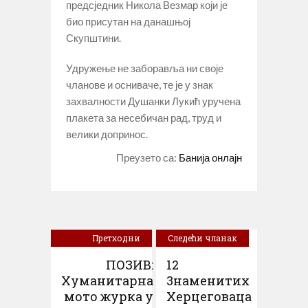
предсједник Никола Везмар који је
био присутан на данашњој
Скупштини.
Удружење не заборавља ни своје
чланове и осниваче, те је у знак
захвалности Душанки Лукић уручена
плакета за несебичан рад, труд и
велики допринос.
Преузето са:
Банија онлајн
Претходни
Следећи чланак
чланак
ПОЗИВ:
12
Хуманитарна
3наменитих
мото журка у
Херцеговаца