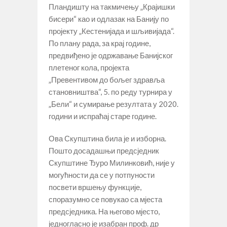
Пландишту на такмичењу „Крајишки
бисери“ као и одлазак на Банију по
пројекту „Кестенијада и шљивијада“.
По плану рада, за крај године,
предвиђено је одржавање Банијског
плетеног кола, пројекта
„Превентивом до бољег здравља
становништва“, 5. по реду турнира у
„Бели“ и сумирање резултата у 2020.
години и испраћај старе године.
Ова Скупштина била је и изборна.
Пошто досадашњи предсједник
Скупштине Ђуро Милинковић, није у
могућности да се у потпуности
посвети вршењу функције,
споразумно се повукао са мјеста
предсједника. На његово мјесто,
једногласно је изабран проф. др