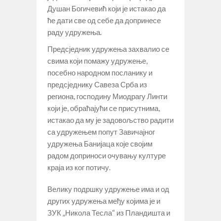
Душан Богичевић који је истакао да
ће дати све од себе да допринесе
раду удружења.
Предсједник удружења захвалио се
свима који помажу удружење,
посебно народном посланику и
предсједнику Савеза Срба из
региона, господину Миодрагу Линти
који је, обраћајући се присутнима,
истакао да му је задовољство радити
са удружењем попут Завичајног
удружења Банијаца које својим
радом доприноси очувању културе
краја из ког потичу.
Велику подршку удружење има и од
других удружења међу којима је и
ЗУК „Никола Тесла“ из Пландишта и