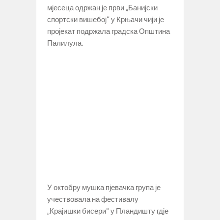
мјесеца одржан је први „Банијски
спортски вишебој“ у Крњачи чији је
пројекат подржала градска Општина
Палилула.
У октобру мушка пјевачка група је
учествовала на фестивалу
„Крајишки бисери“ у Пландишту гдје