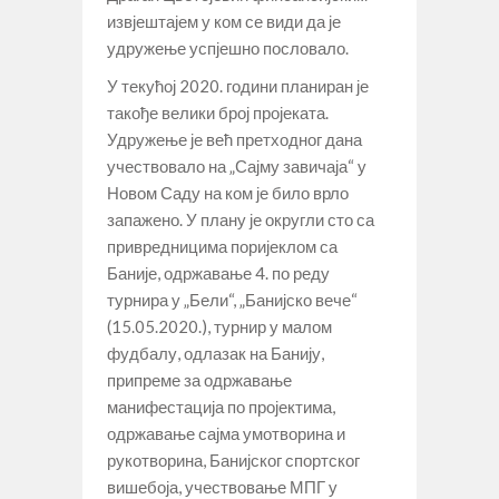
извјештајем у ком се види да је
удружење успјешно пословало.
У текућој 2020. години планиран је
такође велики број пројеката.
Удружење је већ претходног дана
учествовало на „Сајму завичаја“ у
Новом Саду на ком је било врло
запажено. У плану је округли сто са
привредницима поријеклом са
Баније, одржавање 4. по реду
турнира у „Бели“, „Банијско вече“
(15.05.2020.), турнир у малом
фудбалу, одлазак на Банију,
припреме за одржавање
манифестација по пројектима,
одржавање сајма умотворина и
рукотворина, Банијског спортског
вишебоја, учествовање МПГ у