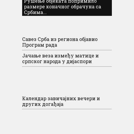
Рушење објеката попримило
размере коначног обрачуна са
Србима...
Савез Срба из региона објавио
Програм рада
Јачање веза између матице и
српског народа у дијаспори
Календар завичајних вечери и
других догађаја