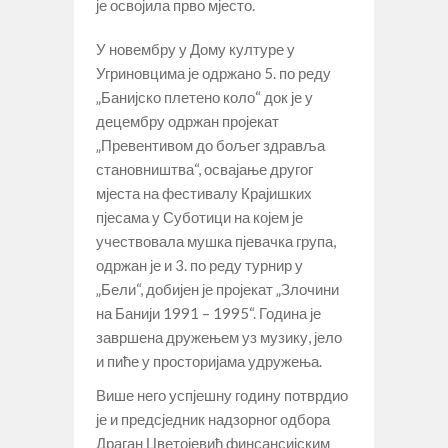
је освојила прво мјесто.
У новембру у Дому културе у
Угриновцима је одржано 5. по реду
„Банијско плетено коло“ док је у
децембру одржан пројекат
„Превентивом до бољег здравља
становништва“, освајање другог
мјеста на фестивалу Крајишких
пјесама у Суботици на којем је
учествовала мушка пјевачка група,
одржан је и 3. по реду турнир у
„Бели“, добијен је пројекат „Злочини
на Банији 1991 – 1995“. Година је
завршена дружењем уз музику, јело
и пиће у просторијама удружења.
Више него успјешну годину потврдио
је и предсједник надзорног одбора
Драган Цветојевић финсансијским