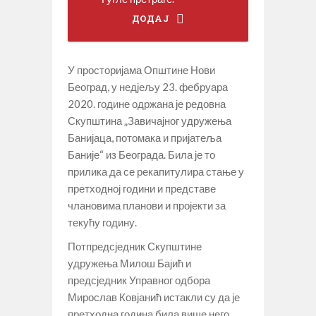
ДОДАЈ
У просторијама Општине Нови
Београд, у недјељу 23. фебруара
2020. године одржана је редовна
Скупштина „Завичајног удружења
Банијаца, потомака и пријатеља
Баније“ из Београда. Била је то
прилика да се рекапитулира стање у
претходној години и представе
члановима планови и пројекти за
текућу годину.
Потпредсједник Скупштине
удружења Милош Бајић и
предсједник Управног одбора
Мирослав Ковјанић истакли су да је
претходна година била више него