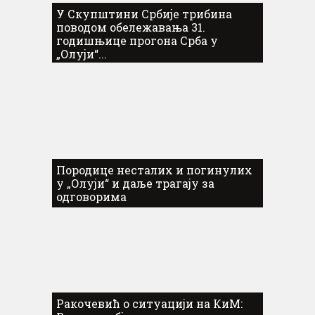
У Скупштини Србије трибина
поводом обележавања 31.
годишњице прогона Срба у
„Олуји“...
Породице несталих и погинулих
у „Олуји“ и даље трагају за
одговорима
Ракочевић о ситуацији на КиМ: