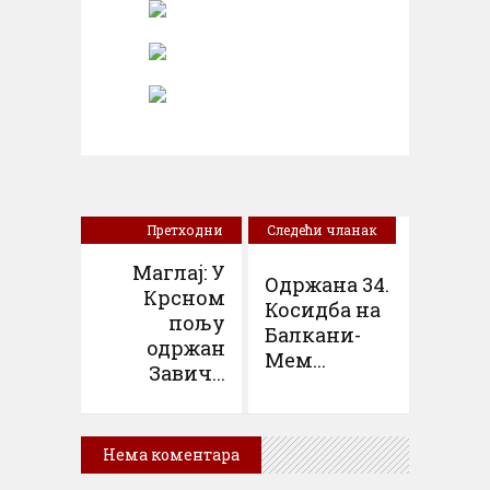
Претходни
Следећи чланак
чланак
Маглај: У
Одржана 34.
Крсном
Косидба на
пољу
Балкани-
одржан
Мем...
Завич...
Нема коментара