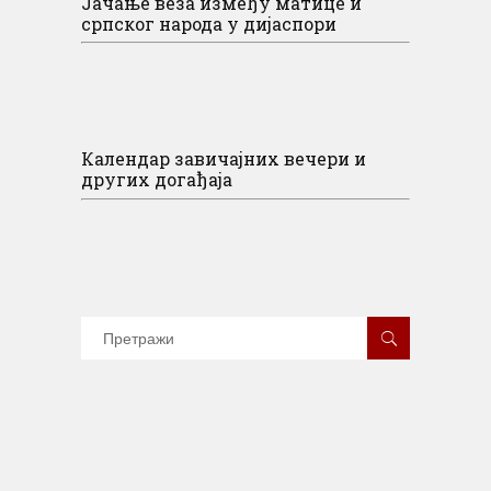
Јачање веза између матице и
српског народа у дијаспори
Календар завичајних вечери и
других догађаја