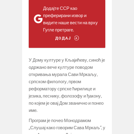
Додајте ССР као
преферирани извор и
видите наше вести на врху
Гугле претраге.
ДОДАЈ
У Дому културе у Кљајићеву, синоћ је
одржано вече културе поводом
откривања мурала Сави Мркаљу,
српском филологу, првом
реформатору српске ћирилице и
језика, песнику, фолозофу и ђакону,
по којем је овај Дом званично и понео
име.
Програм је почео Монодрамом
„Слушај како говорим Сава Мркаљ“, у