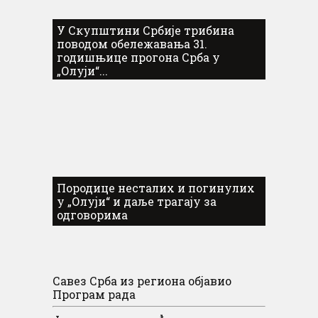
У Скупштини Србије трибина
поводом обележавања 31.
годишњице прогона Срба у
„Олуји“...
Породице несталих и погинулих
у „Олуји“ и даље трагају за
одговорима
Савез Срба из региона објавио
Програм рада