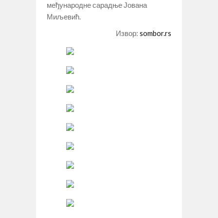
међународне сарадње Јована
Миљевић.
Извор:
sombor.rs