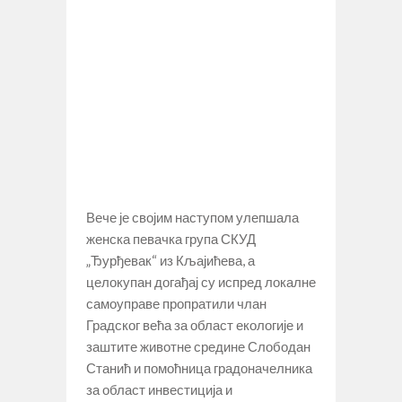
Вече је својим наступом улепшала
женска певачка група СКУД
„Ђурђевак“ из Кљајићева, а
целокупан догађај су испред локалне
самоуправе пропратили члан
Градског већа за област екологије и
заштите животне средине Слободан
Станић и помоћница градоначелника
за област инвестиција и