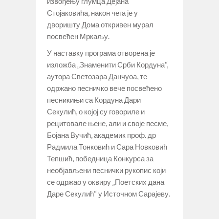
извођењу глумца Дејана
Стојаковића, након чега је у
дворишту Дома откривен мурал
посвећен Мркаљу.
У наставку програма отворена је
изложба „Знаменити Срби Кордуна“,
аутора Светозара Данчуоа, те
одржано песничко вече посвећено
песникињи са Кордуна Дари
Секулић, о којој су говориле и
рецитовале њене, али и своје песме,
Бојана Вучић, академик проф. др
Радмила Тонковић и Сара Новковић
Тепшић, победница Конкурса за
необјављени песнички рукопис који
се одржао у оквиру „Поетских дана
Даре Секулић“ у Источном Сарајеву.