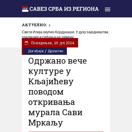
АКТУЕЛНО:
Свети Илија окупио Кордунаше: У духу заједништва,
традиције и сјећања на завичај
Понедељак, 29. јул 2024.
/
Догађаји
Друштво
Одржано вече
културе у
Кљајићеву
поводом
откривања
мурала Сави
Мркаљу