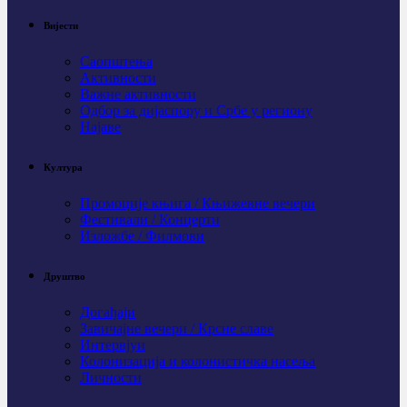
Вијести
Саопштења
Активности
Важне активности
Одбор за дијаспору и Србе у региону
Најаве
Култура
Промоције књига / Књижевне вечери
Фестивали / Концерти
Изложбе / Филмови
Друштво
Догађаји
Завичајне вечери / Крсне славе
Интервјуи
Колонизација и колонистичка насеља
Личности