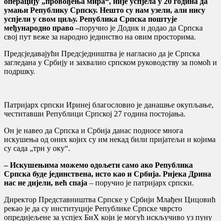
операцију „провођења мира“, није успјела у 20 година да
умањи Републику Српску. Нешто су нам узели, али нису
успјели у свом циљу. Република Српска поштује
међународно право –
поручио је Додик и додао да Српска
свој пут веже за народно јединство на овим просторима.
Предсједавајући Предсједништва је нагласио да је Српска
загледана у Србију и захвалио српском руководству за помоћ и
подршку.
Патријарх српски Иринеј благословио је данашње окупљање,
честитавши Републици Српској 27 година постојања.
Он је навео да Српска и Србија данас подносе многа
искушења од оних којих су им некад били пријатељи и којима
су сада „трн у оку“.
– Искушењима можемо одољети само ако Република
Српска буде јединствена, исто као и Србија. Ријека Дрина
нас не дијели, већ спаја
– поручио је патријарх српски.
Директор Представништва Српске у Србији Млађен Цицовић
рекао је да су институције Републике Српске чврсто
опредијељене за успјех БиХ који је могућ искључиво уз пуну