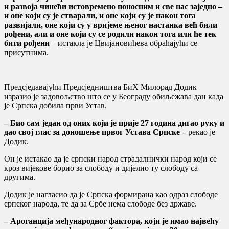
и развоја чинећи истовремено поносним и све нас заједно –
и оне који су је стварали, и оне који су је након тога
развијали, оне који су у вријеме њеног настанка већ били
рођени, али и оне који су се родили након тога или ће тек
бити рођени
– истакла је Цвијановићева обраћајући се
присутнима.
Предсједавајући Предсједништва БиХ Милорад Додик
изразио је задовољство што се у Београду обиљежава дан када
је Српска добила први Устав.
– Био сам један од оних који је прије 27 година дигао руку и
дао свој глас за доношење првог Устава Српске –
рекао је
Додик.
Он је истакао да је српски народ страдалнички народ који се
кроз вијекове борио за слободу и дијелио ту слободу са
другима.
Додик је нагласио да је Српска формирана као одраз слободе
српског народа, те да за Србе нема слободе без државе.
– Ароганција међународног фактора, који је имао највећу