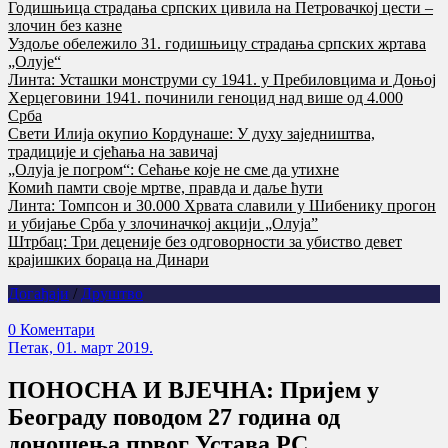
Годишњица страдања српских цивила на Петровачкој цести –
злочин без казне
Уздоље обележило 31. годишњицу страдања српских жртава
„Олује“
Линта: Усташки монструми су 1941. у Пребиловцима и Доњој
Херцеговини 1941. починили геноцид над више од 4.000
Срба
Свети Илија окупио Кордунаше: У духу заједништва,
традиције и сјећања на завичај
„Олуја је погром“: Сећање које не сме да утихне
Комић памти своје мртве, правда и даље ћути
Линта: Томпсон и 30.000 Хрвата славили у Шибенику прогон
и убијање Срба у злочиначкој акцији „Олуја”
Штрбац: Три деценије без одговорности за убиство девет
крајишких бораца на Динари
Догађаји
/
Друштво
0 Коментари
Петак, 01. март 2019.
ПОНОСНА И ВЈЕЧНА: Пријем у
Београду поводом 27 година од
доношења првог Устава РС