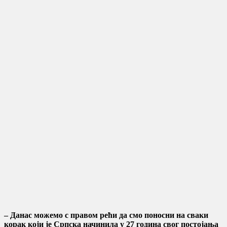
– Данас можемо с правом рећи да смо поносни на сваки
корак који је Српска начинила у 27 година свог постојања