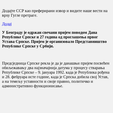
Додајте ССР као преферирани извор и видите наше вести на
врху Гугле претраге.
Додај
У Београду је одржан свечани пријем поводом Дана
Републике Српске и 27 година од проглашења првог
Устава Српске. Пријем је организовало Представништво
Републике Српске у Србији.
Предсједница Српске рекла је да је данашњи пријем посвећен
обиљежавању два најзначајнија датума у процесу стварања
Републике Српске – 9. јануара 1992. када је Република рођена
и 28. фебруара исте године, када је Српска добила свој Устав,
а на темељу уставности и своје правно, политичко и
административно функционисање.