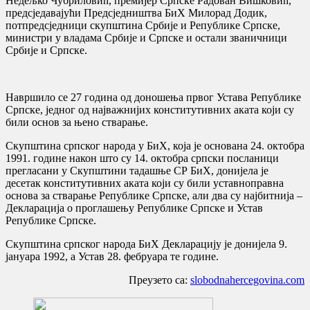
Недељко Чубриловић, премијер Српске Радован Вишковић,
предсједавајући Предсједништва БиХ Милорад Додик,
потпредсједници скупштина Србије и Републике Српске,
министри у владама Србије и Српске и остали званичници
Србије и Српске.
Навршило се 27 година од доношења првог Устава Републике
Српске, једног од најважнијих конститутивних аката који су
били основ за њено стварање.
Скупштина српског народа у БиХ, која је основана 24. октобра
1991. године након што су 14. октобра српски посланици
прегласани у Скупштини тадашње СР БиХ, донијела је
десетак конститутивних аката који су били уставноправна
основа за стварање Републике Српске, али два су најбитнија –
Декларација о проглашењу Републике Српске и Устав
Републике Српске.
Скупштина српског народа БиХ Декларацију је донијела 9.
јануара 1992, а Устав 28. фебруара те године.
Преузето са:
slobodnahercegovina.com