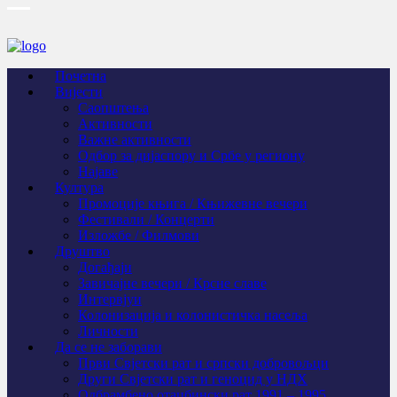
Почетна
Вијести
Саопштења
Активности
Важне активности
Одбор за дијаспору и Србе у региону
Најаве
Култура
Промоције књига / Књижевне вечери
Фестивали / Концерти
Изложбе / Филмови
Друштво
Догађаји
Завичајне вечери / Крсне славе
Интервјуи
Колонизација и колонистичка насеља
Личности
Да се не заборави
Први Свјeтски рат и српски добровољци
Други Свјетски рат и геноцид у НДХ
Одбрамбено отаџбински рат 1991 – 1995