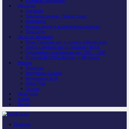
Изложбе / Филмови
Друштво
Догађаји
Завичајне вечери / Крсне славе
Интервјуи
Колонизација и колонистичка насеља
Личности
Да се не заборави
Први Свјeтски рат и српски добровољци
Други Свјетски рат и геноцид у НДХ
Одбрамбено отаџбински рат 1991 – 1995
Агресија НАТО и Косово и Метохија
Регион
Хрватска
Република Српска
Федерација БиХ
Црна Гора
Остало
Дијаспора
Спорт
Видео
Почетна