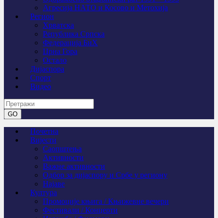
Агресија НАТО и Косово и Метохија
Регион
Хрватска
Република Српска
Федерација БиХ
Црна Гора
Остало
Дијаспора
Спорт
Видео
Почетна
Вијести
Саопштења
Активности
Важне активности
Одбор за дијаспору и Србе у региону
Најаве
Култура
Промоције књига / Књижевне вечери
Фестивали / Концерти