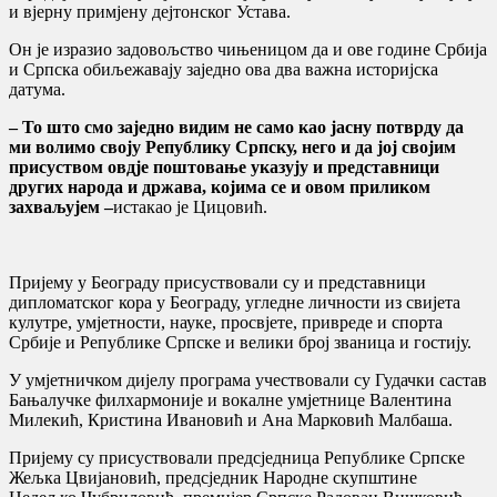
и вјерну примјену дејтонског Устава.
Он је изразио задовољство чињеницом да и ове године Србија
и Српска обиљежавају заједно ова два важна историјска
датума.
– То што смо заједно видим не само као јасну потврду да
ми волимо своју Републику Српску, него и да јој својим
присуством овдје поштовање указују и представници
других народа и држава, којима се и овом приликом
захваљујем –
истакао је Цицовић.
Пријему у Београду присуствовали су и представници
дипломатског кора у Београду, угледне личности из свијета
кулутре, умјетности, науке, просвјете, привреде и спорта
Србије и Републике Српске и велики број званица и гостију.
У умјетничком дијелу програма учествовали су Гудачки састав
Бањалучке филхармоније и вокалне умјетнице Валентина
Милекић, Кристина Ивановић и Ана Марковић Малбаша.
Пријему су присуствовали предсједница Републике Српске
Жељка Цвијановић, предсједник Народне скупштине