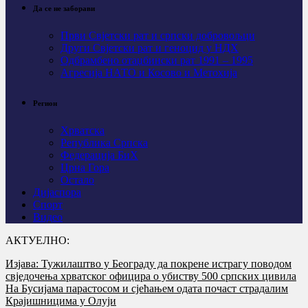
Да се не заборави
Први Свјeтски рат и српски добровољци
Други Свјетски рат и геноцид у НДХ
Одбрамбено отаџбински рат 1991 – 1995
Агресија НАТО и Косово и Метохија
Регион
Хрватска
Република Српска
Федерација БиХ
Црна Гора
Остало
Дијаспора
Спорт
Видео
АКТУЕЛНО:
Изјава: Тужилаштво у Београду да покрене истрагу поводом
свједочења хрватског официра о убиству 500 српских цивила
На Бусијама парастосом и сјећањем одата почаст страдалим
Крајишницима у Олуји