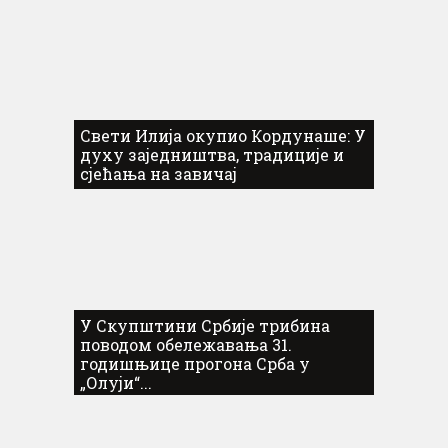
Свети Илија окупио Кордунаше: У
духу заједништва, традиције и
сјећања на завичај
У Скупштини Србије трибина
поводом обележавања 31.
годишњице прогона Срба у
„Олуји“...