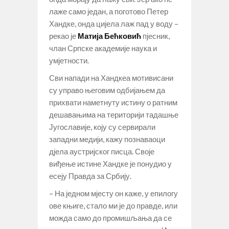
лаже само један, а поготово Петер
Хандке, онда цијела лаж пад у воду –
рекао је
Матија Бећковић
пјесник,
члан Српске академије наука и
умјетности.
Сви напади на Хандкеа мотивисани
су управо његовим одбијањем да
прихвати наметнуту истину о ратним
дешавањима на територији тадашње
Југославије, коју су сервирали
западни медији, кажу познаваоци
дјела аустријског писца. Своје
виђење истине Хандке је понудио у
есеју Правда за Србију.
– На једном мјесту он каже, у епилогу
ове књиге, стало ми је до правде, или
можда само до промишљања да се