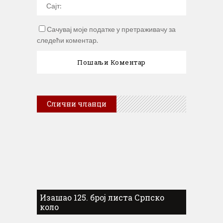
Сачувај моје податке у претраживачу за
следећи коментар.
Слични чланци
Изашао 125. број листа Српско
коло