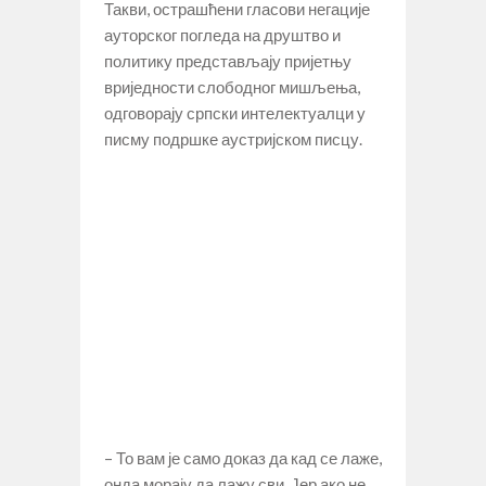
Такви, острашћени гласови негације
ауторског погледа на друштво и
политику представљају пријетњу
вриједности слободног мишљења,
одговорају српски интелектуалци у
писму подршке аустријском писцу.
– То вам је само доказ да кад се лаже,
онда морају да лажу сви. Јер ако не