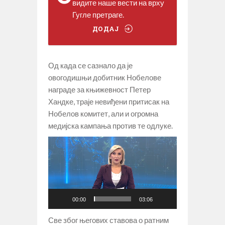
видите наше вести на врху
Гугле претраге.
ДОДАЈ
Од када се сазнало да је
овогодишњи добитник Нобелове
награде за књижевност Петер
Хандке, траје невиђени притисак на
Нобелов комитет, али и огромна
медијска кампања против те одлуке.
Прегледач
видео
записа
00:00
03:06
Све због његових ставова о ратним