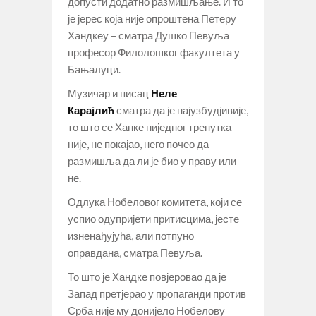
допусти додатно размишљање. И то
је јерес која није опроштена Петеру
Хандкеу – сматра Душко Певуља
професор Филолошког факултета у
Бањалуци.
Музичар и писац
Неле
Карајлић
сматра да је најузбудјивије,
то што се Ханке ниједног тренутка
није, не покајао, него почео да
размишља да ли је био у праву или
не.
Одлука Нобеловог комитета, који се
успио одупријети притисцима, јесте
изненађујућа, али потпуно
оправдана, сматра Певуља.
То што је Хандке повјеровао да је
Запад претјерао у пропаганди против
Срба није му донијело Нобелову