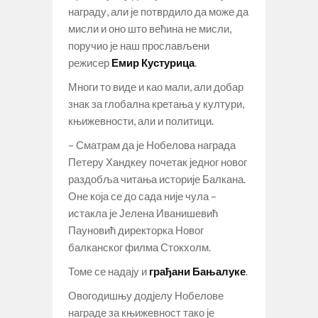
награду, али је потврдило да може да
мисли и оно што већина не мисли,
поручио је наш прослављени
режисер
Емир Кустурица
.
Многи то виде и као мали, али добар
знак за глобална кретања у култури,
књижевности, али и политици.
– Сматрам да је Нобелова награда
Петеру Хандкеу почетак једног новог
раздобља читања историје Балкана.
Оне која се до сада није чула –
истакла је Јелена Иванишевић
Пауновић директорка Новог
балканског филма Стокхолм.
Томе се надају и
грађани Бањалуке
.
Овогодишњу додјелу Нобелове
награде за књижевност тако је