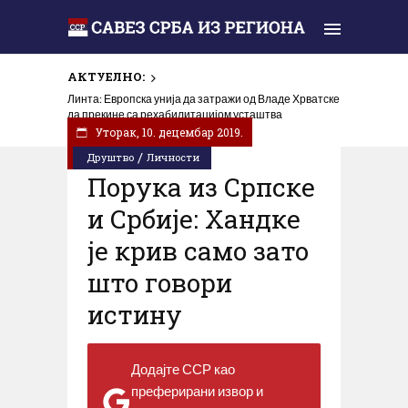
АКТУЕЛНО:
У Горњем Селишту код Глине обиљежена 31 година
Линта: Европска унија да затражи од Владе Хрватске
од убиства Срба у „Олуји“
да прекине са рехабилитацијом усташтва
Уторак, 10. децембар 2019.
/
Друштво
Личности
Порука из Српске
и Србије: Хандке
је крив само зато
што говори
истину
Додајте ССР као
преферирани извор и