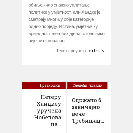
обиљежило снажно уплитање
политике у умјетност, али Хандке је,
сматрају многи, у обје категорије
однио побједу. Истина, умјетничку
вриједност његових дјела готово нико
није ни оспоравао.
Текст преузет са:
rtrs.tv
Претходни
Следећи чланак
чланак
Петеру
Oдржано 6.
Хандкеу
завичајно
уручена
вече
Нобелова
Требињац...
на...