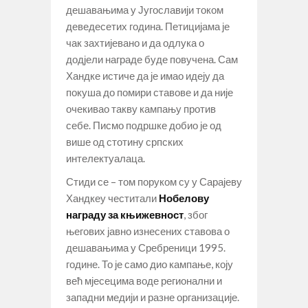
дешавањима у Југославији током
деведесетих година. Петицијама је
чак захтијевано и да одлука о
додјели награде буде повучена. Сам
Хандке истиче да је имао идеју да
покуша до помири ставове и да није
очекивао такву кампању против
себе. Писмо подршке добио је од
више од стотину српских
интелектуалаца.
Стиди се – том поруком су у Сарајеву
Хандкеу честитали
Нобелову
награду за књижевност
, због
његових јавно изнесених ставова о
дешавањима у Сребреници 1995.
године. То је само дио кампање, коју
већ мјесецима воде регионални и
западни медији и разне организације.