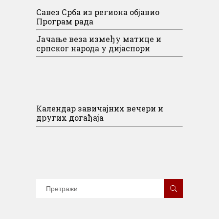
Савез Срба из региона објавио
Програм рада
Јачање веза између матице и
српског народа у дијаспори
Календар завичајних вечери и
других догађаја