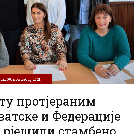
ак, 09. новембар 2021.
ету протјераним
ватске и Федерације
у рјешили стамбено