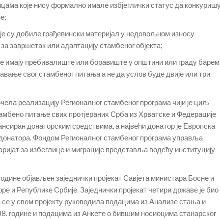
ицама које нису формално имале избјеглички статус да конкуриш
е;
оје су добиле грађевински материјал у недовољном износу
 за завршетак или адаптацију стамбеног објекта;
је имају пребивалиште или боравиште у општини или граду барем
авање свог стамбеног питања а не да услов буде двије или три
очела реализацију Регионалног стамбеног програма чији је циљ
тамбено питање свих протјераних Срба из Хрватске и Федерације
ансиран донаторским средствима, а највећи донатор је Европска
а донатора. Фондом Регионалног стамбеног програма управља
аријат за избеглице и миграције представља водећу институцију
 године објављен заједнички пројекат Савјета министара Босне и
ре и Републике Србије. Заједнички пројекат четири државе је био
 се у свом пројекту руководила подацима из Анализе стања и
08. године и подацима из Анкете о бившим носиоцима станарског