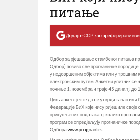
питање
Додајте ССР као преферирани изво
Одбор за рјешавање стамбеног питања про
Одбор) позива све прогнаничке породице и
у недовршеним објектима или у трошним ку
електронским путем. Анкетни упитник се 
почиње 1. новембра и траје 45 дана тј. до
Циљ анкете јесте да се утврди тачан или 
Федерације БиХ које нису ријешилe своје
прикупљених података тј. колико прогнан
програм се опредјељују прогнаничке пород
Одбора
www.prognani.rs
Након урађене анализе Одбор ће послати