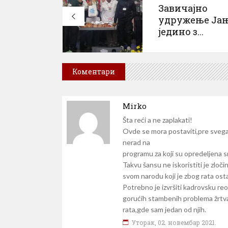
Завичајно
удружење Ја
једино з...
Коментари
Mirko
Šta reći a ne zaplakati!
Ovde se mora postaviti,pre svega
nerad na
programu za koji su opredeljena 
Takvu šansu ne iskoristiti je zloč
svom narodu koji je zbog rata ost
Potrebno je izvršiti kadrovsku re
gorućih stambenih problema žrt
rata,gde sam jedan od njih.
Уторак, 02. новембар 2021.