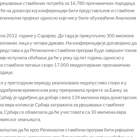
а решавање стамбених потреба за 16.780 прогнаничких породица
да ће на донаторској конференцији бити представљене и стамбене
регионални пројекат односно које нису биле обухваћене Анализом
ла 2012. године у Сарајеву. До тада је прикупљено 300 милиона
огнаних лица у четири државе. На конференцији је договорено да
редстава и да Регионални стамбени програм буде завршен током
ије испунила обећање да ће у року од пет година, односно у
ити стамбено питање скоро 17.000 евидентираних прогнаничких
родице.
е у претходном периоду реализовано недопустиво споро и у
у одређеном временском року припремила пројекте за Банку за
 Србију је одређено да добије свега 134 милиона евра донаторских
на евра колико је Србија затражила за рјешавање стамбеног
а, Србија се обавезала да ће учестовати са 30 милиона евра
евинског земљишта.
 саопштио да ће кроз Регионални стамбени програм бити ријешено
је апсолутно неприхватљиво. Влада треба да испуни обећање и