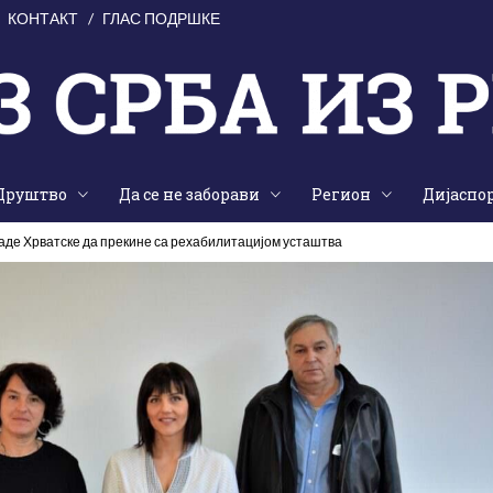
КОНТАКТ
ГЛАС ПОДРШКЕ
Друштво
Да се не заборави
Регион
Дијаспо
ладе Хрватске да прекине са рехабилитацијом усташтва