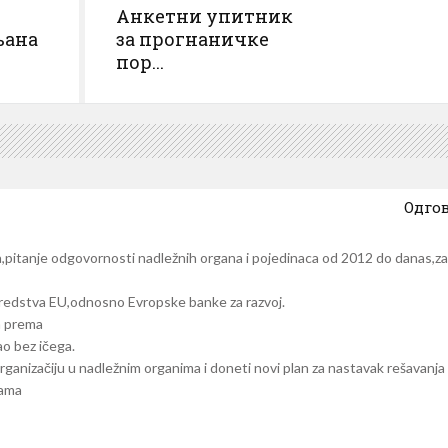
Анкетни упитник
њана
за прогнаничке
пор...
Одго
,pitanje odgovornosti nadležnih organa i pojedinaca od 2012 do danas,za
sredstva EU,odnosno Evropske banke za razvoj.
in prema
ao bez ičega.
organizačiju u nadležnim organima i doneti novi plan za nastavak rešavanja
vama