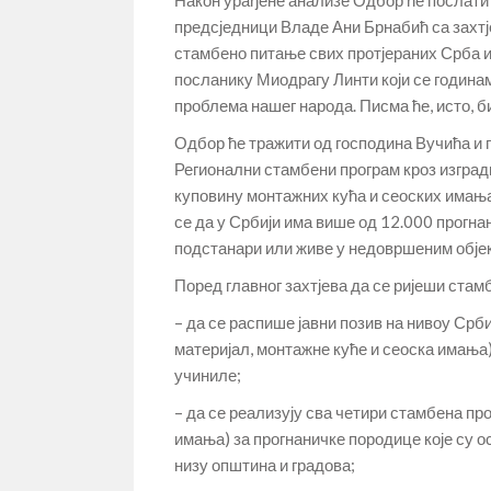
предсједници Владе Ани Брнабић са захтј
стамбено питање свих протјераних Срба и
посланику Миодрагу Линти који се годинам
проблема нашег народа. Писма ће, исто, б
Одбор ће тражити од господина Вучића и 
Регионални стамбени програм кроз изградњ
куповину монтажних кућа и сеоских имања
се да у Србији има више од 12.000 прогна
подстанари или живе у недовршеним обје
Поред главног захтјева да се ријеши ста
– да се распише јавни позив на нивоу Срб
материјал, монтажне куће и сеоска имања)
учиниле;
– да се реализују сва четири стамбена пр
имања) за прогнаничке породице које су 
низу општина и градова;