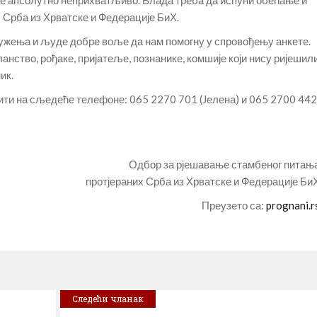
 Срба из Хрватске и Федерације БиХ.
ружења и људе добре воље да нам помогну у спровођењу анкете.
анство, рођаке, пријатеље, познанике, комшије који нису ријешил
ик.
ити на сљедеће телефоне: 065 2270 701 (Jелена) и 065 2700 442
Одбор за рјешавање стамбеног питањ
протјераних Срба из Хрватске и Федерације Би
Преузето са:
prognani.r
Следећи чланак