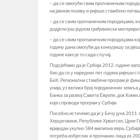
– да се омогући свим прогнаничким пород
на јавном позиву и ријеше стамбено питањ
– да се свим прогнаничким породицама, к
додјели још једном грађевински материјал
– да се свим прогнаничким породицама ко
годину дана омогући да конкуришу за рјеш
године како је то сада случај.
Подсјећамо да је Србија 2012. године зап
био да се у наредних пет година ријеши с
БиХ. Регионални стамбени програм је фин
унија, уз велики број појединачних земљ
Банка за развој Савета Европе, док Комес
која спроводи програм у Србији.
Посебно истичемо да је у Бечу јуна 2011.
Херцеговине, Републике Хрватске, Црне Го
вриједан укупно 584 милиона евра. Србија
потреба избјеглих и прогнаних лица из 20