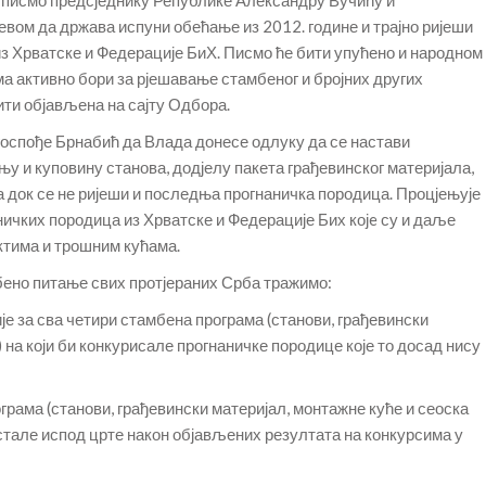
евом да држава испуни обећање из 2012. године и трајно ријеши
з Хрватске и Федерације БиХ. Писмо ће бити упућено и народном
а активно бори за рјешавање стамбеног и бројних других
ити објављена на сајту Одбора.
госпође Брнабић да Влада донесе одлуку да се настави
у и куповину станова, додјелу пакета грађевинског материјала,
 док се не ријеши и последња прогнаничка породица. Процјењује
ничких породица из Хрватске и Федерације Бих којe су и даље
ктима и трошним кућама.
мбено питање свих протјераних Срба тражимо:
ије за сва четири стамбена програма (станови, грађевински
 на који би конкурисале прогнаничке породице које то досад нису
ограма (станови, грађевински материјал, монтажне куће и сеоска
остале испод црте након објављених резултата на конкурсима у