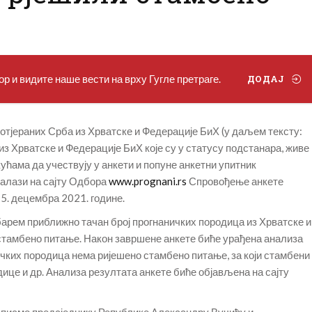
р и видите наше вести на врху Гугле претраге.
ДОДАЈ
тјераних Срба из Хрватске и Федерације БиХ (у даљем тексту:
з Хрватске и Федерације БиХ које су у статусу подстанара, живе
ћама да учествују у анкети и попуне анкетни упитник
налази на сајту Одбора
www.prognani.rs
Спровођење анкете
 15. децембра 2021. године.
барем приближно тачан број прогнаничких породица из Хрватске и
 стамбено питање. Након завршене анкете биће урађена анализа
ичких породица нема ријешено стамбено питање, за који стамбени
ице и др. Анализа резултата анкете биће објављена на сајту
 писмо предсједнику Републике Александру Вучићу и