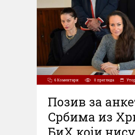
6 Коментари
0
прегледа
Утор
Позив за анк
Србима из Хр
БиХ који нис