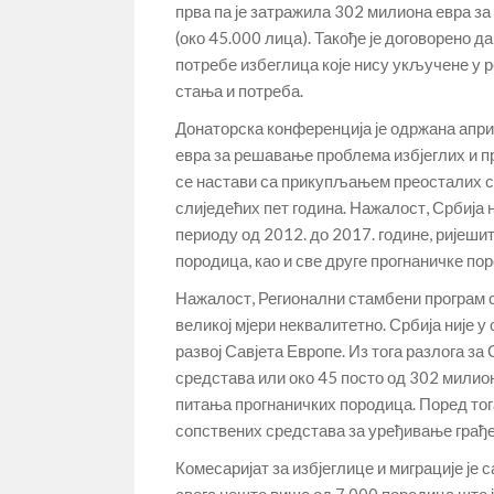
прва па је затражила 302 милиона евра з
(око 45.000 лица). Такође је договорено 
потребе избеглица које нису укључене у 
стања и потреба.
Донаторска конференција је одржана апри
евра за решавање проблема избјеглих и пр
се настави са прикупљањем преосталих с
слиједећих пет година. Нажалост, Србија н
периоду од 2012. до 2017. године, ријеш
породица, као и све друге прогнаничке по
Нажалост, Регионални стамбени програм с
великој мјери неквалитетно. Србија није 
развој Савјета Европе. Из тога разлога за
средстава или око 45 посто од 302 милио
питања прогнаничких породица. Поред тог
сопствених средстава за уређивање грађ
Комесаријат за избјеглице и миграције је
свега нешто више од 7.000 породица што 