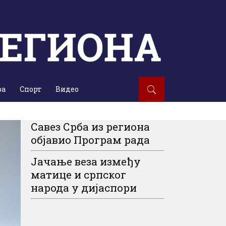
ра
Спорт
Видео
Савез Срба из региона
објавио Програм рада
Јачање веза између
матице и српског
народа у дијаспори