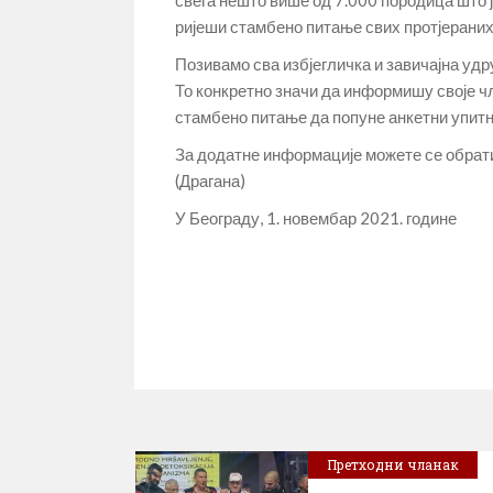
ријеши стамбено питање свих протјераних
Позивамо сва избјегличка и завичајна уд
То конкретно значи да информишу своје чл
стамбено питање да попуне анкетни упитн
За додатне информације можете се обрат
(Драгана)
У Београду, 1. новембар 2021. године
Претходни чланак