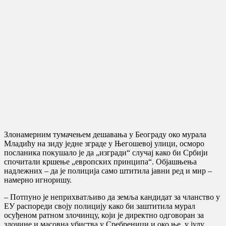
Злонамерним тумачењем дешавања у Београду око мурала
Младићу на зиду једне зграде у Његошевој улици, осморо
посланика покушало је да „изгради“ случај како би Србији
спочитали кршење „европских принципа“. Објашњења
надлежних – да је полиција само штитила јавни ред и мир –
намерно игноришу.
– Потпуно је неприхватљиво да земља кандидат за чланство у
ЕУ распореди своју полицију како би заштитила мурал
осуђеном ратном злочинцу, који је директно одговоран за
злочине и масовна убиства у Сребреници и око ње, у јулу