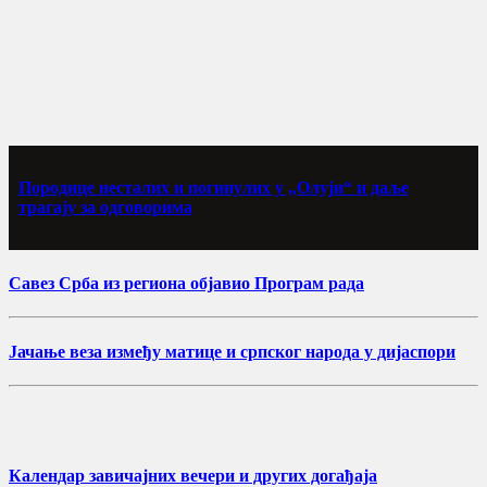
Породице несталих и погинулих у „Олуји“ и даље
трагају за одговорима
Савез Срба из региона објавио Програм рада
Јачање веза између матице и српског народа у дијаспори
Календар завичајних вечери и других догађаја