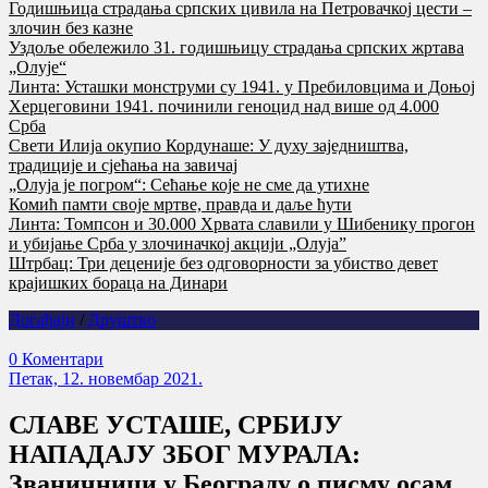
Годишњица страдања српских цивила на Петровачкој цести –
злочин без казне
Уздоље обележило 31. годишњицу страдања српских жртава
„Олује“
Линта: Усташки монструми су 1941. у Пребиловцима и Доњој
Херцеговини 1941. починили геноцид над више од 4.000
Срба
Свети Илија окупио Кордунаше: У духу заједништва,
традиције и сјећања на завичај
„Олуја је погром“: Сећање које не сме да утихне
Комић памти своје мртве, правда и даље ћути
Линта: Томпсон и 30.000 Хрвата славили у Шибенику прогон
и убијање Срба у злочиначкој акцији „Олуја”
Штрбац: Три деценије без одговорности за убиство девет
крајишких бораца на Динари
Догађаји
/
Друштво
0 Коментари
Петак, 12. новембар 2021.
СЛАВЕ УСТАШЕ, СРБИЈУ
НАПАДАЈУ ЗБОГ МУРАЛА:
Званичници у Београду о писму осам