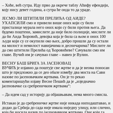
– Хоће, већ сутра. Иду прво да окрече таблу Аћифу ефендији,
коју нису девет година, а сутра ће онда то да ураде.
ЈЕСМО ЛИ ШТИТИЛИ ПРЕЛИЋА ОД АИДЕ?
УХАПСИЛИ смо и привели више оних који су били
присталице мурала него оних који су били против њега. Да
будемо поштени, замислите да није било полиције, мислите ли
да би Аида Ћоровић, девојка која је била са њом и оних 100
људи који су се окупили око њих, добро прошли да су остали
на милост и немилост навијачима и десничарима? Мислите ли
да смо штитили Прелића од Ћоровићеве? Сачували смо им
главе. Вучић им је сачувао главе – навео је Вулин.
ВЕСНУ БАШ БРИГА ЗА ЈАСЕНОВАЦ
ВУЧИЋ је изјавио да поштује све жртве и да је веома поносан
што је предложио да се део обале између два моста на Сави
назове по јасеновачким жртвама. Он је то рекао
коментаришући изјаву Весне Пешић да је „изједначио
јасеновачке са сребреничким жртвама“:
– Да идем сад у историју да објашњавам, нема много смисла.
Истакао је да сребреничке жртве није никада ниподаштавао, и
додао да Србија до сада није имала ниједну улицу, или слично,
која би носила назив по јасеновачким жртвама. Оне који га