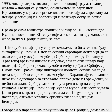
1995, чиме је директно допринела поновној трауматизацији
жртава – наводи се у писму објављеном на сајту Фон
Крамонове, у којем се српске власти позивају да „престану да
негирају геноцид у Сребреници и величају осуђене ратне
злочинце“.
Према речима министра полиције и лидера ПС Александра
Вулина, посланици ЕП се у својим земљама питају мало, али
желе да их у Србији питају за све:
– Што су безначајнији у својим земљама, то би хтели да буду
значајнији у Србији. Нису се сетили европарламентарци да се
огласе када су осуђеном убици Срба Бранимиру Главашу у
Хрватској вратили чинове и ордење, али се оглашавају када
полиција Србије спречава сукобе између грађана Србије. Да
Виола фон Крамон није шиптарски лобиста, сетила би се да
пита ко је побио сведоке током суђења Харадинају или зашто
нико није одговарао за стрељање српске деце у Гораждевцу и
не би нападала Србију зато што чува ред и мир на својим
улицама. Полиција Србије није чувала мурал, али јесте чувала
јавни ред и мир, и није допустила да се Пицула и друштво
наслађују сликама крвавих српских глава на улицама
Београда.
Говорећи о паралелним покушајима да се Србији у домаћим и