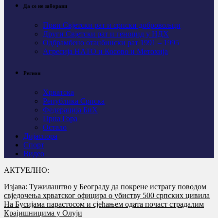
Да се не заборави
Први Свјeтски рат и српски добровољци
Други Свјетски рат и геноцид у НДХ
Одбрамбено отаџбински рат 1991 – 1995
Агресија НАТО и Косово и Метохија
Регион
Хрватска
Република Српска
Федерација БиХ
Црна Гора
Остало
Дијаспора
Спорт
Видео
АКТУЕЛНО:
Изјава: Тужилаштво у Београду да покрене истрагу поводом
свједочења хрватског официра о убиству 500 српских цивила
На Бусијама парастосом и сјећањем одата почаст страдалим
Крајишницима у Олуји