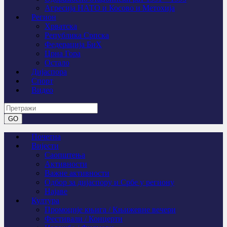
Агресија НАТО и Косово и Метохија
Регион
Хрватска
Република Српска
Федерација БиХ
Црна Гора
Остало
Дијаспора
Спорт
Видео
Почетна
Вијести
Саопштења
Активности
Важне активности
Одбор за дијаспору и Србе у региону
Најаве
Култура
Промоције књига / Књижевне вечери
Фестивали / Концерти