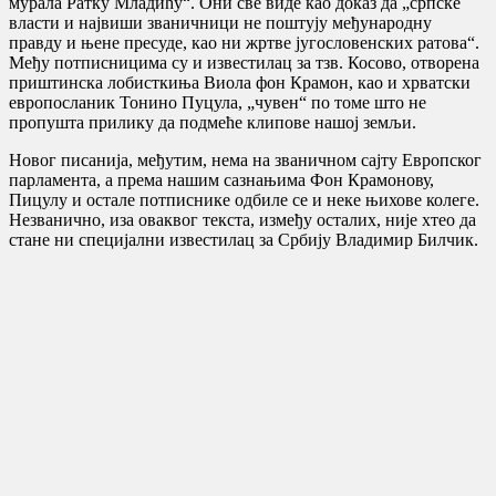
мурала Ратку Младићу“. Они све виде као доказ да „српске
власти и највиши званичници не поштују међународну
правду и њене пресуде, као ни жртве југословенских ратова“.
Међу потписницима су и известилац за тзв. Косово, отворена
приштинска лобисткиња Виола фон Крамон, као и хрватски
европосланик Тонино Пуцула, „чувен“ по томе што не
пропушта прилику да подмеће клипове нашој земљи.
Новог писанија, међутим, нема на званичном сајту Европског
парламента, а према нашим сазнањима Фон Крамонову,
Пицулу и остале потписнике одбиле се и неке њихове колеге.
Незванично, иза оваквог текста, између осталих, није хтео да
стане ни специјални известилац за Србију Владимир Билчик.