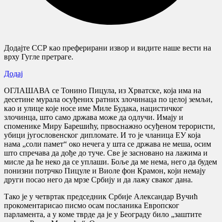
Додајте ССР као преферирани извор и видите наше вести на
врху Гугле претраге.
Додај
ОГЛАШАВА се Тонино Пицула, из Хрватске, која има на
десетине мурала осуђених ратних злочинаца по целој земљи,
као и улице које носе име Милe Будака, нацистичког
злочинца, што само држава може да одлучи. Имају и
споменике Миру Барeшићу, првоснажно осуђеном терористи,
убици југословенског дипломате. И то је чланица ЕУ која
нама „соли памет“ око нечега у шта се држава не меша, осим
што спречава да дође до туче. Све је засновано на лажима и
мисле да ће неко да се уплаши. Боље да ме нема, него да будем
понизни потрчко Пицуле и Виоле фон Крамон, који немају
други посао него да мрзе Србију и да лажу сваког дана.
Тако је у четвртак председник Србије Александар Вучић
прокоментарисао писмо осам посланика Европског
парламента, а у коме тврде да је у Београду било „заштите