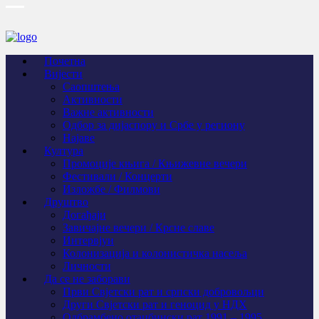
Почетна
Вијести
Саопштења
Активности
Важне активности
Одбор за дијаспору и Србе у региону
Најаве
Култура
Промоције књига / Књижевне вечери
Фестивали / Концерти
Изложбе / Филмови
Друштво
Догађаји
Завичајне вечери / Крсне славе
Интервјуи
Колонизација и колонистичка насеља
Личности
Да се не заборави
Први Свјeтски рат и српски добровољци
Други Свјетски рат и геноцид у НДХ
Одбрамбено отаџбински рат 1991 – 1995