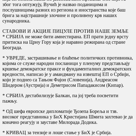
због тога оптужују, Вучић је назвао поданицима и
послушницима разних из региона и иностранства које баш
брига за најстрашније злочине и проливену крв наших
сународника.
СТАВОВИ И АКЦИЈЕ ПИЦУЛЕ ПРОТИВ НАШЕ ЗЕМЉЕ
* СРБИЈА не може бити амнестирана. ЕП прати једну врсту
притиска на Црну Гору која је наравно режирана од стране
Београда.
* УВРЕДЕ, застрашивање и блаћење политичких противника,
којима се служе народни посланици у пленуму представљају
кршење демократске праксе и фундаменталних демократских
вредности, написао је у амандману на извештај ЕП о Србији,
који је поднео са Тањом Фајон (Словенија), Андреасом
Шидером (Аустрија) и Деметрисом Пападакисом (Кипар).
* СРБИЈА дестабилизује Балкан, па јој треба посветити
пажњу.
* ОД шефа европске дипломатије Ђозепа Бореља и тзв.
високог представника у БиХ Кристијана Шмита захтевао је да
коначно реагују и зауставе Милорада Додика.
* КРИВАЦ за тензије и лоше стање у БиХ је Србија.