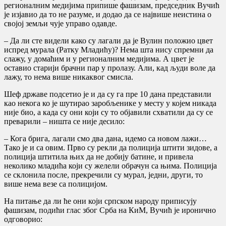
регионалним медијима припише фашизам, председник Вучић
је изјавио да то не разуме, и додао да се највише неистина о
својој земљи чује управо одавде.
– Да ли сте видели како су лагали да је Вулин положио цвет
испред мурала (Ратку Младићу)? Нема шта нису спремни да
слажу, у домаћим и у регионалним медијима. А цвет је
оставио старији брачни пар у пролазу. Али, кад људи воле да
лажу, то нема више никаквог смисла.
Шеф државе подсетио је и да су га пре 10 дана представили
као некога ко је шутирао заробљенике у месту у којем никада
није био, а када су они који су то објавили схватили да су се
преварили – ништа се није десило:
– Кога брига, лагали смо два дана, идемо са новом лажи…
Тако је и са овим. Прво су рекли да полиција штити зидове, а
полиција штитила њих да не добију батине, и привела
неколико младића који су желели обрачун са њима. Полиција
се склонила после, прекречили су мурал, једни, други, то
више нема везе са полицијом.
На питање да ли ће они који српском народу приписују
фашизам, подићи глас због Срба на КиМ, Вучић је иронично
одговорио: