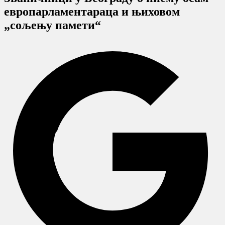
европарламентараца и њиховом
„сољењу памети“