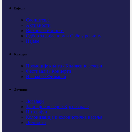
Вијести
Саопштења
Активности
Важне активности
Одбор за дијаспору и Србе у региону
Најаве
Култура
Промоције књига / Књижевне вечери
Фестивали / Концерти
Изложбе / Филмови
Друштво
Догађаји
Завичајне вечери / Крсне славе
Интервјуи
Колонизација и колонистичка насеља
Личности