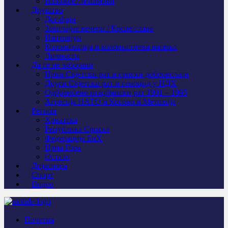
Изложбе / Филмови
Друштво
Догађаји
Завичајне вечери / Крсне славе
Интервјуи
Колонизација и колонистичка насеља
Личности
Да се не заборави
Први Свјeтски рат и српски добровољци
Други Свјетски рат и геноцид у НДХ
Одбрамбено отаџбински рат 1991 – 1995
Агресија НАТО и Косово и Метохија
Регион
Хрватска
Република Српска
Федерација БиХ
Црна Гора
Остало
Дијаспора
Спорт
Видео
Почетна