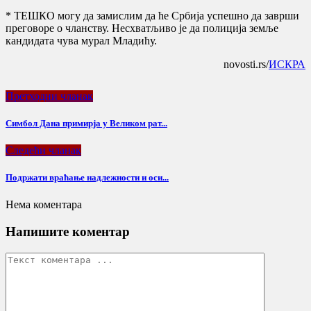
* ТЕШКО могу да замислим да ће Србија успешно да заврши
преговоре о чланству. Несхватљиво је да полиција земље
кандидата чува мурал Младићу.
novosti.rs/
ИСКРА
Претходни чланак
Симбол Дана примирја у Великом рат...
Следећи чланак
Подржати враћање надлежности и оси...
Нема коментара
Напишите коментар