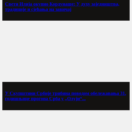
Свети Илија окупио Кордунаше: У духу заједништва,
традиције и сјећања на завичај
У Скупштини Србије трибина поводом обележавања 31.
годишњице прогона Срба у „Олуји“...