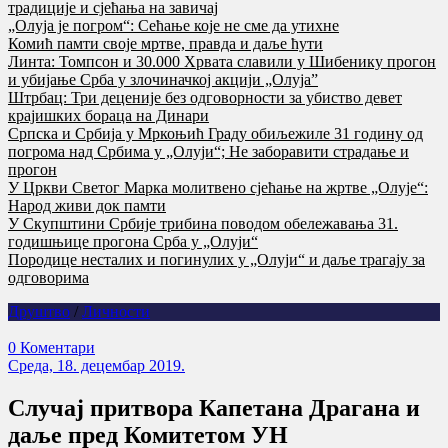
традиције и сјећања на завичај
„Олуја је погром“: Сећање које не сме да утихне
Комић памти своје мртве, правда и даље ћути
Линта: Томпсон и 30.000 Хрвата славили у Шибенику прогон
и убијање Срба у злочиначкој акцији „Олуја”
Штрбац: Три деценије без одговорности за убиство девет
крајишких бораца на Динари
Српска и Србија у Мркоњић Граду обиљежиле 31 годину од
погрома над Србима у „Олуји“; Не заборавити страдање и
прогон
У Цркви Светог Марка молитвено сјећање на жртве „Олује“:
Народ живи док памти
У Скупштини Србије трибина поводом обележавања 31.
годишњице прогона Срба у „Олуји“
Породице несталих и погинулих у „Олуји“ и даље трагају за
одговорима
Друштво
/
Личности
0 Коментари
Cреда, 18. децембар 2019.
Случај притвора Капетана Драгана и
даље пред Комитетом УН