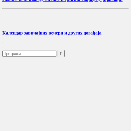
Календар завичајних вечери и других догађаја