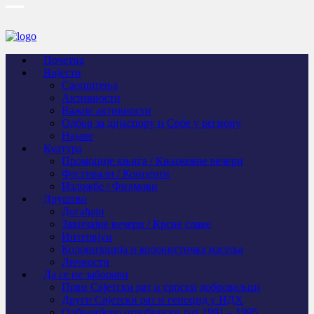
Почетна
Вијести
Саопштења
Активности
Важне активности
Одбор за дијаспору и Србе у региону
Најаве
Култура
Промоције књига / Књижевне вечери
Фестивали / Концерти
Изложбе / Филмови
Друштво
Догађаји
Завичајне вечери / Крсне славе
Интервјуи
Колонизација и колонистичка насеља
Личности
Да се не заборави
Први Свјeтски рат и српски добровољци
Други Свјетски рат и геноцид у НДХ
Одбрамбено отаџбински рат 1991 – 1995