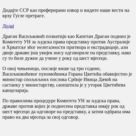
Додајте ССР као преферирани извор и видите наше вести на
врху Гугле претраге.
Додај
Драган Васиљковић познатији као Капетан Драган поднио је
Комитету УН за људска права представку против Аустралије
и Хрватске због нелегалности притвора и екстрадиције, али
двије државе још увијек нису одговориле на представку, иако
су то биле дужне да учине у року од шест мјесеци.
О овој чињеници, послије више од три године,
Васиљковићевог пуномоћника Горана Цветића обавијестио је
министар спољнљних послова Србије Ивица Дачић на
састанку у министарству, саопштила је у уторак Цветићева
канцеларија.
По правилима процедуре Комитета УН за људска права,
државе против којих је поднесена представка имају рок од
шест мјесеци да одговоре на представку, а затим одбрана има
право на два мјесеца за свој одговор.