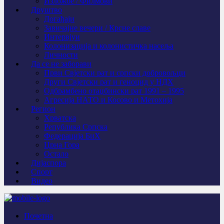
Изложбе / Филмови
Друштво
Догађаји
Завичајне вечери / Крсне славе
Интервјуи
Колонизација и колонистичка насеља
Личности
Да се не заборави
Први Свјeтски рат и српски добровољци
Други Свјетски рат и геноцид у НДХ
Одбрамбено отаџбински рат 1991 – 1995
Агресија НАТО и Косово и Метохија
Регион
Хрватска
Република Српска
Федерација БиХ
Црна Гора
Остало
Дијаспора
Спорт
Видео
Почетна