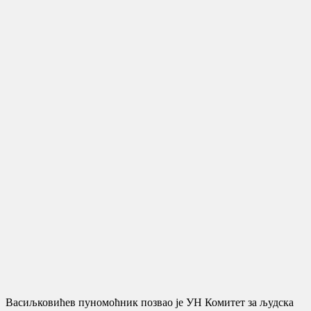
Васиљковићев пуномоћник позвао је УН Комитет за људска