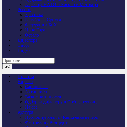
Агресија НАТО и Косово и Метохија
Регион
Хрватска
Република Српска
Федерација БиХ
Црна Гора
Остало
Дијаспора
Спорт
Видео
Почетна
Вијести
Саопштења
Активности
Важне активности
Одбор за дијаспору и Србе у региону
Најаве
Култура
Промоције књига / Књижевне вечери
Фестивали / Концерти