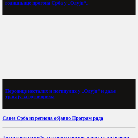
годишњице прогона Срба у „Олуји“...
Породице несталих и погинулих у „Олуји“ и даље
трагају за одговорима
Савез Срба из региона објавио Програм рада
Јачање веза између матице и српског народа у дијаспори