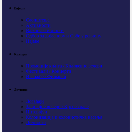
Вијести
Саопштења
Активности
Важне активности
Одбор за дијаспору и Србе у региону
Најаве
Култура
Промоције књига / Књижевне вечери
Фестивали / Концерти
Изложбе / Филмови
Друштво
Догађаји
Завичајне вечери / Крсне славе
Интервјуи
Колонизација и колонистичка насеља
Личности