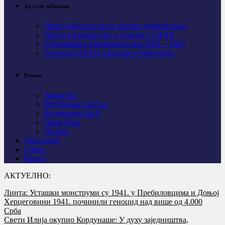
Да се не заборави
Први Свјeтски рат и српски добровољци
Други Свјетски рат и геноцид у НДХ
Одбрамбено отаџбински рат 1991 – 1995
Агресија НАТО и Косово и Метохија
Регион
Хрватска
Република Српска
Федерација БиХ
Црна Гора
Остало
Дијаспора
Спорт
Видео
АКТУЕЛНО:
Линта: Усташки монструми су 1941. у Пребиловцима и Доњој
Херцеговини 1941. починили геноцид над више од 4.000
Срба
Свети Илија окупио Кордунаше: У духу заједништва,