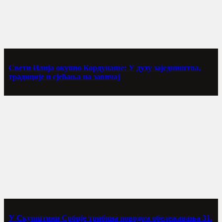
Свети Илија окупио Кордунаше: У духу заједништва,
традиције и сјећања на завичај
У Скупштини Србије трибина поводом обележавања 31.