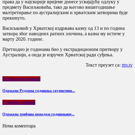
права да у најскорије вријеме донесе усвајајућу одлуку у
предмету Васиљковића, тако да његово вишегодишње
малтретирање по аустралијским и хрватским затворима буде
прекинуто.
Васиљковић у Хрватској издржава казну од 13 и по година
затвора због наводних ратних злочина, а казна му истиче у
марту 2020. године.
Претходно је годинама био у екстрадиционим притвору у
Аустралији, а онда је изручен Хрватској ради суђења.
Текст преузет са:
rtrs.tv
Претходни чланак
Одржана Редовна годишња скупштина...
Следећи чланак
Одржана трибина поводом годишњице...
Нема коментара