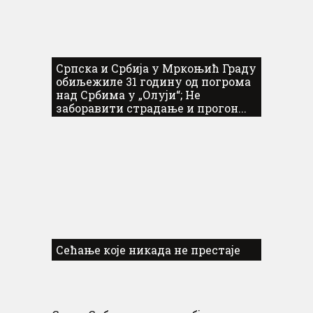
Српска и Србија у Мркоњић Граду
обиљежиле 31 годину од погрома
над Србима у „Олуји“; Не
заборавити страдање и прогон...
Сећање које никада не престаје