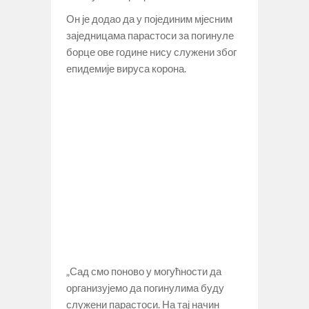
Он је додао да у појединим мјесним
заједницама парастоси за погинуле
борце ове године нису служени због
епидемије вируса корона.
„Сад смо поново у могућности да
организујемо да погинулима буду
служени парастоси. На тај начин