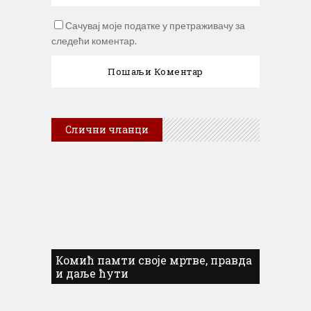
Сачувај моје податке у претраживачу за
следећи коментар.
Слични чланци
Комић памти своје мртве, правда
и даље ћути