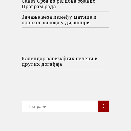
Савез Срба из региона објавио
Програм рада
Јачање веза између матице и
српског народа у дијаспори
Календар завичајних вечери и
других догађаја