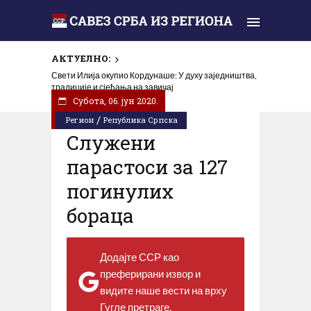
АКТУЕЛНО:
Свети Илија окупио Кордунаше: У духу заједништва,
традиције и сјећања на завичај
Субота, 06. јун 2020.
/
Регион
Република Српска
Служени
парастоси за 127
погинулих
бораца
Додајте ССР као
преферирани извор и
видите наше вести на врху
Гугле претраге.