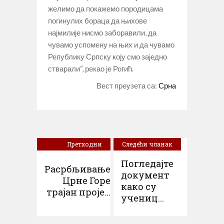
желимо да покажемо породицама
погинулих бораца да њихове
најмилије нисмо заборавили, да
чувамо успомену на њих и да чувамо
Републику Српску коју смо заједно
стварали“, рекао је Рогић.
Вест преузета са:
Срна
Претходни
Следећи чланак
чланак
Погледајте
Расрбљивање
документ
Црне Горе
како су
трајан проје...
учениц...