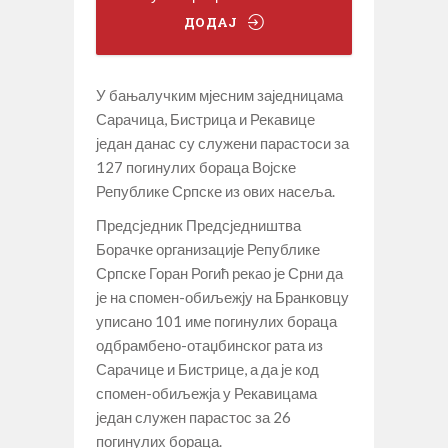
ДОДАЈ
У бањалучким мјесним заједницама
Сарачица, Бистрица и Рекавице
један данас су служени парастоси за
127 погинулих бораца Војске
Републике Српске из ових насеља.
Предсједник Предсједништва
Борачке организације Републике
Српске Горан Рогић рекао је Срни да
је на спомен-обиљежју на Бранковцу
уписано 101 име погинулих бораца
одбрамбено-отаџбинског рата из
Сарачице и Бистрице, а да је код
спомен-обиљежја у Рекавицама
један служен парастос за 26
погинулих бораца.