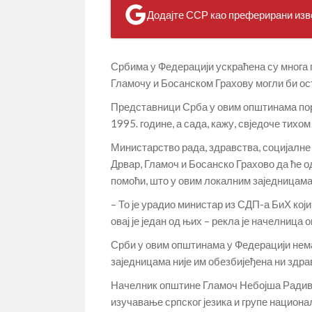
Додајте ССР као преферирани изво
Србима у Федерацији ускраћена су многа пр
Гламочу и Босанском Грахову могли би ос
Представници Срба у овим општинама пор
1995. године, а сада, кажу, свједоче тих
Министарство рада, здравства, социјалне
Дрвар, Гламоч и Босанско Грахово да ће 
помоћи, што у овим локалним заједницама
– То је урадио министар из СДП-а БиХ који
овај је један од њих – рекла је начелниц
Срби у овим општинама у Федерацији нема
заједницама није им обезбијеђена ни здра
Начелник општине Гламоч Небојша Радивојш
изучавање српског језика и групе национа