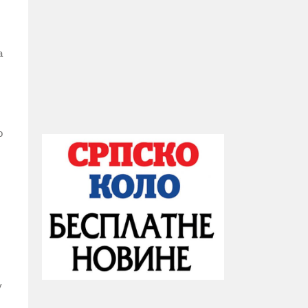
а
о
у