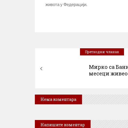
живота у Федерацији.
Претходни чланак
Мирко са Бани
месеци живео у
Нема коментара
Напишите коментар