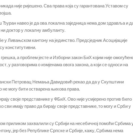
икада није ријешено. Сва права која су гарантована Уставом су
војша.
Ђуран навео је да ова локална заједница нема дом здравља и д
ни доктор у локалну амбуланту.
е у Ливањском кантону на јединство. Предсједник Асоцијације
су конститутивни.
 грешка, а проблем јесте и Изборни закон БиХ којим није омогућен
т, у разговорима о измјенама овога закона, а који се односи на
ански Петровац Немања Давидовић рекао да да у Скупштини
о не могу бити остварена њихова права.
рају своје представнике у ФБиХ. Ово није усмјерено против било
ко сви имају право да бирају своје представнике, то могу и Срби у
вом приликом захвалили су Србији на несебичној помоћи Србима 
ону, јер без Републике Српске и Србије, кажу, Србима нема