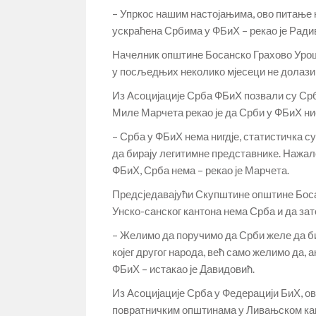
– Упркос нашим настојањима, ово питање н
ускраћена Србима у ФБиХ – рекао је Ради
Начелник општине Босанско Грахово Урош 
у посљедњих неколико мјесеци не долази 
Из Асоцијације Срба ФБиХ позвали су Срб
Миле Марчета рекао је да Срби у ФБиХ ни
– Срба у ФБиХ нема нигдје, статистичка су
да бирају легитимне представнике. Нажалос
ФБиХ, Срба нема – рекао је Марчета.
Предсједавајући Скупштине општине Бос
Унско-санског кантона нема Срба и да зат
– Желимо да поручимо да Срби желе да би
којег другог народа, већ само желимо да, а
ФБиХ – истакао је Давидовић.
Из Асоцијације Срба у Федерацији БиХ, о
повратничким општинама у Ливањском кант