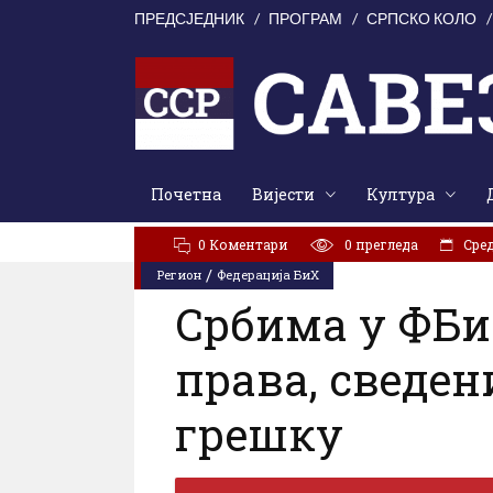
ПРЕДСЈЕДНИК
ПРОГРАМ
СРПСКО КОЛО
Почетна
Вијести
Култура
АКТУЕЛНО:
У Цркви Светог Марка молитвено сјећањ
0 Коментари
0
прегледа
Cред
/
Регион
Федерација БиХ
Србима у ФБи
права, сведен
грешку