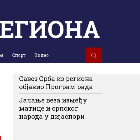
ра
Спорт
Видео
Савез Срба из региона
објавио Програм рада
Јачање веза између
матице и српског
народа у дијаспори