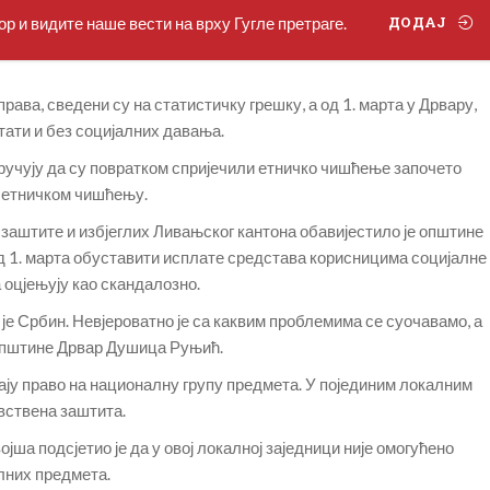
р и видите наше вести на врху Гугле претраге.
ДОДАЈ
ава, сведени су на статистичку грешку, а од 1. марта у Дрвару,
тати и без социјалних давања.
учују да су повратком спријечили етничко чишћење започето
ом етничком чишћењу.
 заштите и избјеглих Ливањског кантона обавијестило је општине
од 1. марта обуставити исплате средстава корисницима социјалне
 оцјењују као скандалозно.
 је Србин. Невјероватно је са каквим проблемима се суочавамо, а
а општине Дрвар Душица Руњић.
ју право на националну групу предмета. У појединим локалним
вствена заштита.
а подсјетио је да у овој локалној заједници није омогућено
лних предмета.