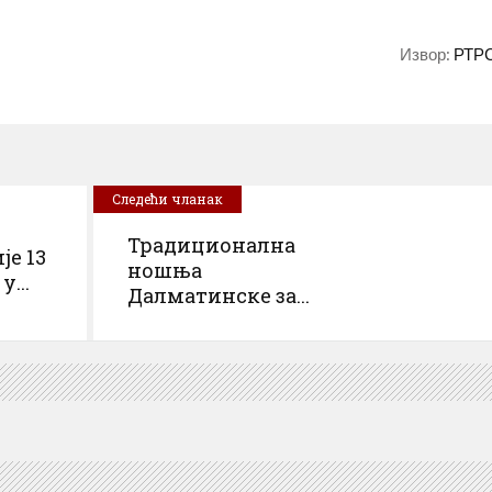
Извор:
РТР
Следећи чланак
Традиционална
је 13
ношња
...
Далматинске за...