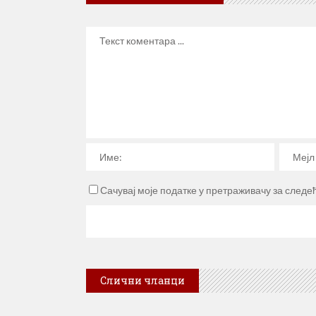
Сачувај моје податке у претраживачу за следе
Слични чланци