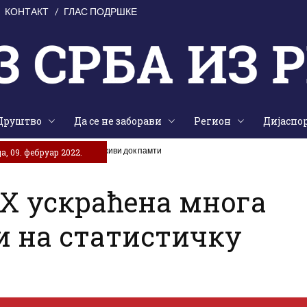
КОНТАКТ
ГЛАС ПОДРШКЕ
Друштво
Да се не заборави
Регион
Дијаспо
е на жртве „Олује“: Народ живи док памти
а, 09. фебруар 2022.
Х ускраћена многа
и на статистичку