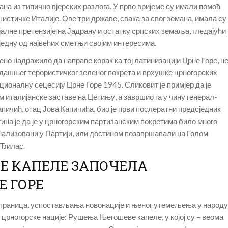
ана из типично вјерских разлога. У прво вријеме су имали помоћ
шистичке Италије. Ове три државе, свака за свог земана, имала су
јалне претензије на Јадрану и остатку српских земаља, гледајући
 једну од највећих сметњи својим интересима.
ено надражило да направе корак ка тој латинизацији Црне Горе, н
егдашњег терористичког зеленог покрета и врхушке црногорских
ционалну сецесију Црне Горе 1945. Сликовит је примјер да је
м италијанске заставе на Цетињу, а завршио га у чину генерал-
апичић, отац Јова Капичића, био је први послератни предсједник
на је да је у црногорским партизанским покретима било много
инализовани у Партији, или достином позавршавали на Голом
о Ђилас.
Е КАПЕЛЕ ЗАПОЧЕЛА
Е ГОРЕ
граница, успостављања новонације и њеног утемељења у народу
 црногорске нације: Рушења Његошеве капеле, у којој су – веома