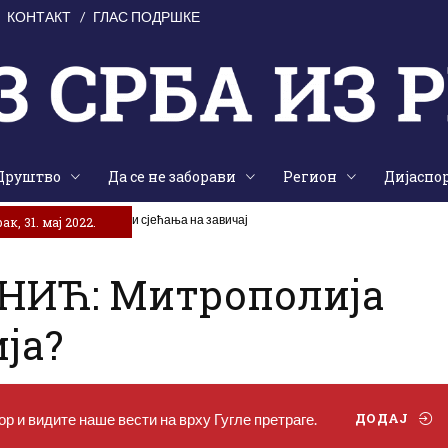
КОНТАКТ
ГЛАС ПОДРШКЕ
Друштво
Да се не заборави
Регион
Дијаспо
аједништва, традиције и сјећања на завичај
к, 31. мај 2022.
НИЋ: Митрополија
ја?
р и видите наше вести на врху Гугле претраге.
ДОДАЈ