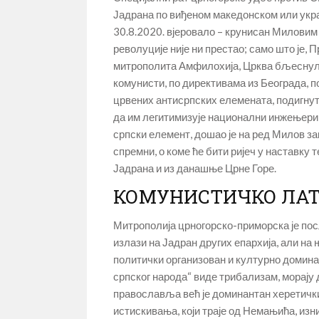
Јадрана по виђеном македонском или украј
30.8.2020. вјеровало – крунисан Миловим б
револуције није ни престао; само што је
митрополита Амфилохија, Црква бљеснула 
комунисти, по директивама из Београда, п
црвених антисрпских елемената, подигнут
да им легитимизује национални инжењерин
српски елемент, дошао је на ред Милов зако
спремни, о коме ће бити ријеч у наставку
Јадрана и из данашње Црне Горе.
КОМУНИСТИЧКО ЛАТ
Митрополија црногорско-приморска је посл
излази на Јадран других епархија, али на 
политички организован и културно домина
српског народа“ виде трибализам, морају д
православља већ је доминантан херетички
истискивања, који траје од Немањића, изни