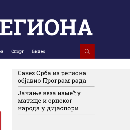
ра
Спорт
Видео
Савез Срба из региона
објавио Програм рада
Јачање веза између
матице и српског
народа у дијаспори