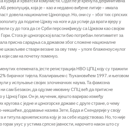
а курија и хрватски комунисти. Одатле је кренула дефинитивна
АБ револуција, која је – као и недавно виђене литије – имала
власт довела националне Црногорце. Но, они су – због тих српских
олиту да подигне Цркву на ноге и да успије да врати вјеру у
овели су до тога да се Срби персонификују са Црквом као својом
Гори. Стога је црногорској власти био потребан легитимитет за
ребала присна сарадња са државом због сложене националне
дне шкакљиве ствари везане за ову тему – улоге блаженоуснулог
 који сам на почетку поменуо.
поменутих елемената, јесте регистрација НВО ЦПЦ коју су тражили
-12% бирачког тијела. Коалирањем с Ђукановићем 1997. и његовом
енули у испуњање својих злочиначких наума. Та фамозна
о ни сам Безакон, да одузме имовину СПЦ већ да притисне
у Црној Гори. Он је, мученик, вјешто варирао између
 кругова с једне и црногорске државе с друге стране, о чему
никшићке, додавање назива Зете, Брда и Скендерије у своју
 и титула архиепископа коју је за себе издејствовао. Но, то није
 горак укус у устима српске јавности, нарочито након што су