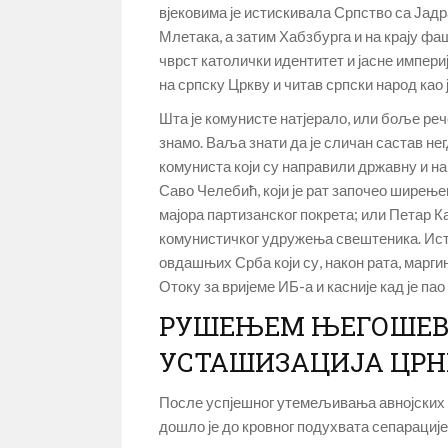
вјековима је истискивала Српство са Јадр
Млетака, а затим Хабзбурга и на крају фа
чврст католички идентитет и јасне импери
на српску Цркву и читав српски народ као
Шта је комунисте натјерало, или боље реч
знамо. Ваља знати да је сличан састав н
комуниста који су направили државну и на
Саво Челебић, који је рат започео ширење
мајора партизанског покрета; или Петар К
комунистичког удружења свештеника. Исти
овдашњих Срба који су, након рата, марг
Отоку за вријеме ИБ-а и касније кад је па
РУШЕЊЕМ ЊЕГОШЕВ
УСТАШИЗАЦИЈА ЦРН
После успјешног утемељивања авнојских 
дошло је до кровног подухвата сепарације