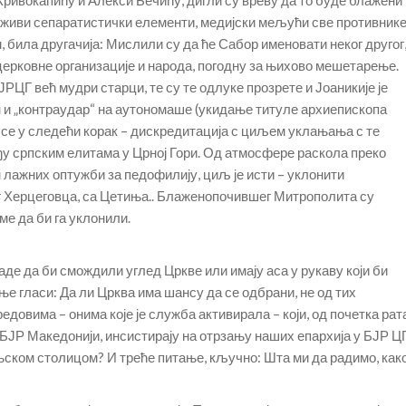
Кривокапићу и Алекси Бечићу, дигли су вреву да то буде блажени
ви живи сепаратистички елементи, медијски мељући све противник
, била другачија: Мислили су да ће Сабор именовати неког другог
церковне организације и народа, погодну за њихово мешетарење.
ЈРЦГ већ мудри старци, те су те одлуке прозрете и Јоаникије је
н и „контраудар“ на аутономаше (укидање титуле архиепископа
о се у следећи корак – дискредитација с циљем уклањања с те
ђу српским елитама у Црној Гори. Од атмосфере раскола преко
лажних оптужби за педофилију, циљ је исти – уклонити
 Херцеговца, са Цетиња.. Блаженопочившег Митрополита су
е да би га уклонили.
аде да би смождили углед Цркве или имају аса у рукаву који би
ње гласи: Да ли Црква има шансу да се одбрани, не од тих
едовима – онима које је служба активирала – који, од почетка рат
 БЈР Македонији, инсистирају на отрзању наших епархија у БЈР Ц
ском столицом? И треће питање, кључно: Шта ми да радимо, как