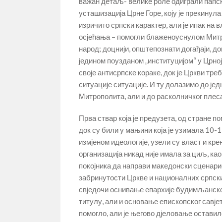
важан детаљ- велике роле одиграли папск
усташизација Црне Горе, коју је прекинула 
изричито српски карактер, али је ипак на 
осјећања – помогли блаженоуснулом Митроп
народ; доцнији, општепознати догађаји, д
једином поузданом „институцијом“ у Црној 
своје антисрпске кораке, док је Цркви т
ситуације ситуације. И ту долазимо до је
Митрополита, али и до расколничког плеса
Прва ствар која је предузета, од стране 
док су били у мањини која је узимала 10
измјеном идеологије, узели су власт и кр
организација никад није имала за циљ, ка
покојника да направи македонски сценарио 
забринутости Цркве и националних српских
свједочи оснивање епархије будимљанско-
титулу, али и основање епископског савјета
помогло, али је његово дјеловање оставило