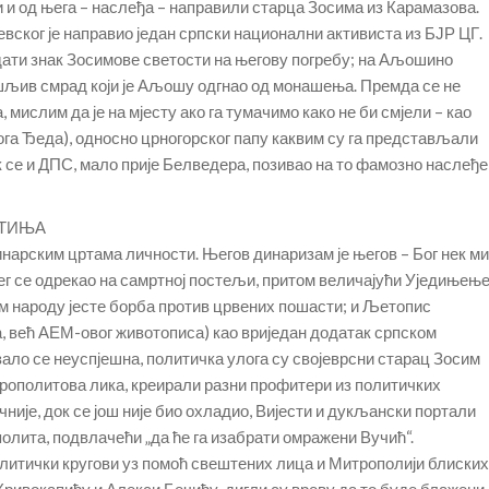
 и од њега – наслеђа – направили старца Зосима из Карамазова.
евског је направио један српски национални активиста из БЈР ЦГ.
 дати знак Зосимове светости на његову погребу; на Аљошино
шљив смрад који је Аљошу одгнао од монашења. Премда се не
мислим да је на мјесту ако га тумачимо како не би смјели – као
ога Ђеда), односно црногорског папу каквим су га представљали
 се и ДПС, мало прије Белведера, позивао на то фамозно наслеђе
ЕТИЊА
нарским цртама личности. Његов динаризам је његов – Бог нек ми
којег се одрекао на самртној постељи, притом величајући Уједињењ
м народу јесте борба против црвених пошасти; и Љетопис
а, већ АЕМ-овог животописа) као вриједан додатак српском
ало се неуспјешна, политичка улога су својеврсни старац Зосим
рополитова лика, креирали разни профитери из политичких
чније, док се још није био охладио, Вијести и дукљански портали
олита, подвлачећи „да ће га изабрати омражени Вучић“.
политички кругови уз помоћ свештених лица и Митрополији блиских