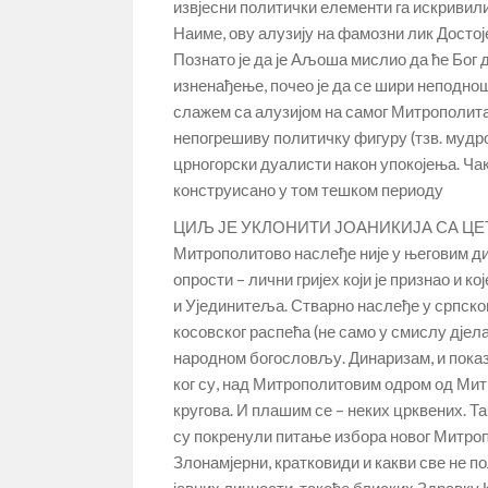
извјесни политички елементи га искривили
Наиме, ову алузију на фамозни лик Достој
Познато је да је Аљоша мислио да ће Бог
изненађење, почео је да се шири неподно
слажем са алузијом на самог Митрополита, 
непогрешиву политичку фигуру (тзв. мудр
црногорски дуалисти након упокојења. Чак
конструисано у том тешком периоду
ЦИЉ ЈЕ УКЛОНИТИ ЈОАНИКИЈА СА Ц
Митрополитово наслеђе није у његовим ди
опрости – лични гријех који је признао и 
и Ујединитеља. Стварно наслеђе у српско
косовског распећа (не само у смислу дјел
народном богословљу. Динаризам, и показ
ког су, над Митрополитовим одром од Мит
кругова. И плашим се – неких црквених. Та
су покренули питање избора новог Митроп
Злонамјерни, кратковиди и какви све не 