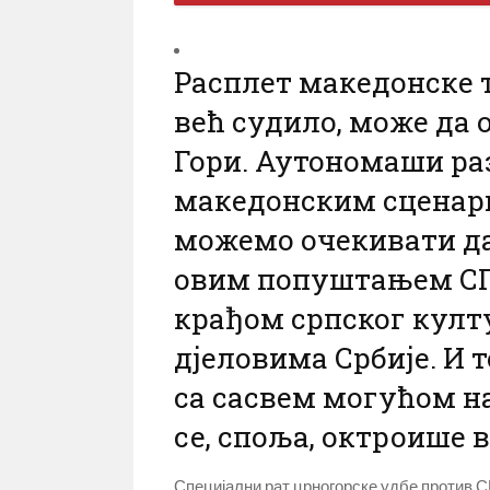
Расплет македонске тр
већ судило, може да 
Гори. Аутономаши раз
македонским сценари
можемо очекивати да
овим попуштањем СП
крађом српског култ
дјеловима Србије. И 
са сасвем могућом н
се, споља, октроише в
Специјални рат црногорске удбе против С