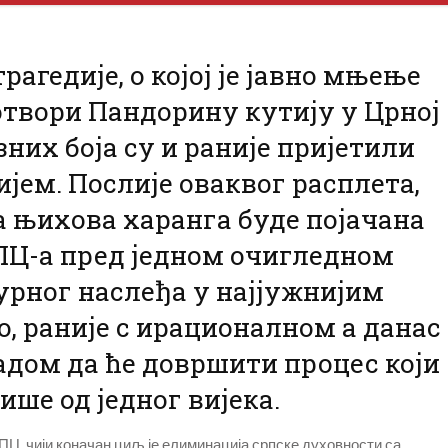
агедије, о којој је јавно мњење
отвори Пандорину кутију у Црној
них боја су и раније пријетили
јем. Послије оваквог расплета,
 њихова харанга буде појачана
Ц-а пред једном очигледном
урног наслеђа у најјужнијим
то, раније с ирационалном а данас
адом да ће довршити процес који
ише од једног вијека.
ПЦ, чији коначан циљ је елиминација српске духовности са