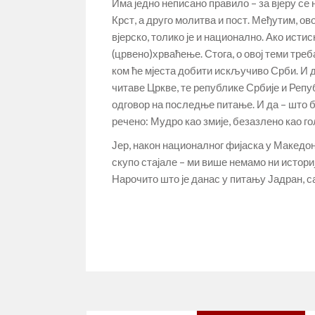
Има једно неписано правило – за вјеру се н
Крст, а друго молитва и пост. Међутим, ов
вјерско, толико је и национално. Ако исти
(црвено)хрваћење. Стога, о овој теми треба
ком ће мјеста добити искључиво Срби. И д
читаве Цркве, те републике Србије и Реп
одговор на последње питање. И да – што би
речено: Мудро као змије, безазлено као г
Јер, након националног фијаска у Македони
скупо стајале – ми више немамо ни истор
Нарочито што је данас у питању Јадран, са