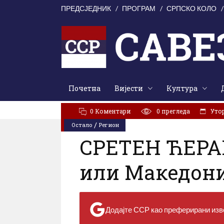
ПРЕДСЈЕДНИК
ПРОГРАМ
СРПСКО КОЛО
Почетна
Вијести
Култура
АКТУЕЛНО:
Свети Илија окупио Кордунаше: У духу з
0 Коментари
0
прегледа
Утора
/
Остало
Регион
СРЕТЕН ЋЕРА
или Македони
Додајте ССР као преферирани изво