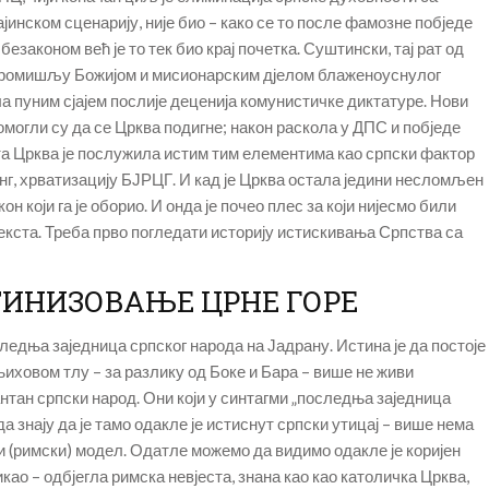
инском сценарију, није био – како се то после фамозне побједе
езаконом већ је то тек био крај почетка. Суштински, тај рат од
, Промишљу Божијом и мисионарским дјелом блаженоуснулог
пуним сјајем послије деценија комунистичке диктатуре. Нови
омогли су да се Црква подигне; након раскола у ДПС и побједе
а Црква је послужила истим тим елементима као српски фактор
г, хрватизацију БЈРЦГ. И кад је Црква остала једини несломљен
н који га је оборио. И онда је почео плес за који нијесмо били
 текста. Треба прво погледати историју истискивања Српства са
ИНИЗОВАЊЕ ЦРНЕ ГОРЕ
едња заједница српског народа на Јадрану. Истина је да постоје
њиховом тлу – за разлику од Боке и Бара – више не живи
нтан српски народ. Они који у синтагми „последња заједница
а знају да је тамо одакле је истиснут српски утицај – више нема
 (римски) модел. Одатле можемо да видимо одакле је коријен
као – одбјегла римска невјеста, знана као као католичка Црква,