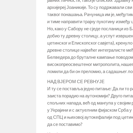
јавних личности, такође блиских Здравку 
архијереј Јоаникије. То су подржавали с
таквог понашања. Рачуница им је, међутим
и тиме направити трајну пукотину између 
Но, како у Сабору не сједе посланици из Б
добио ту древну столицу, а успут изврше
цетинског и Епископског савјета), кренул
древне столице највећег интегралисте ме
Белведера до бруталне кампање поводом 
високопреосвештеног митрополита, нашег
ломили да би он преломио, а садашњег лом
НАД ВЈЕРОМ СЕ РЕВНУЈЕ
И ту се поставља једно питање: Да ли то р
заиста порадио на аутономији? Друго пита
спољних напада, већ од мангупа у својим р
у Украјини и с актуелним фијаском Срба у
од СПЦ и њиховој аутокефалији под цетињ
да се поставимо?