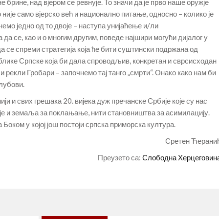
е брине, над вјером се ревнује. То значи да је прво наше оружје
о није само вјерско већ и национално питање, односно – колико је
снемо једно од то двоје – наступа унијаћење и/ли
 да се, као и о многим другим, поведе најшири могући дијалог у
а се спреми стратегија која ће бити суштински подржана од
ублике Српске која би дала спроводљив, конкретан и сврсисходан
 рекли Гробари – започнемо тај танго „смрти“. Онако како нам би
олубови.
ји и свих грешака 20. вијека дуж пречанске Србије које су нас
ије и земаља за поклањање, нити становништва за асимилацију.
 Боком у којој још постоји српска приморска култура.
Сретен Ћерани
Преузето са:
Слободна Херцеговин