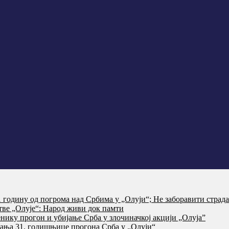
годину од погрома над Србима у „Олуји“; Не заборавити страд
тве „Олује“: Народ живи док памти
нику прогон и убијање Срба у злочиначкој акцији „Олуја”
ања 31. годишњице прогона Срба у „Олуји“