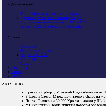
Да се не заборави
Први Свјeтски рат и српски добровољци
Други Свјетски рат и геноцид у НДХ
Одбрамбено отаџбински рат 1991 – 1995
Агресија НАТО и Косово и Метохија
Регион
Хрватска
Република Српска
Федерација БиХ
Црна Гора
Остало
Дијаспора
Спорт
Видео
АКТУЕЛНО:
Српска и Србија у Мркоњић Граду обиљежиле 31 
У Цркви Светог Марка молитвено сјећање на жр
Линта: Томпсон и 30.000 Хрвата славили у Шибе
У Скупштини Србије трибина поводом обележав