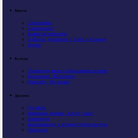
Вијести
Саопштења
Активности
Важне активности
Одбор за дијаспору и Србе у региону
Најаве
Култура
Промоције књига / Књижевне вечери
Фестивали / Концерти
Изложбе / Филмови
Друштво
Догађаји
Завичајне вечери / Крсне славе
Интервјуи
Колонизација и колонистичка насеља
Личности