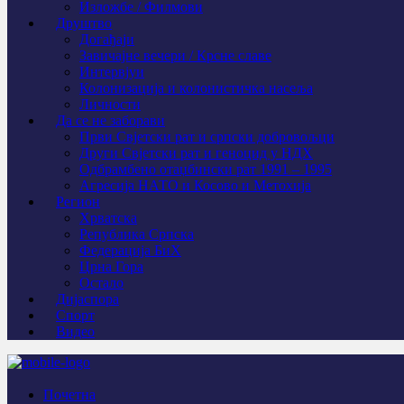
Изложбе / Филмови
Друштво
Догађаји
Завичајне вечери / Крсне славе
Интервјуи
Колонизација и колонистичка насеља
Личности
Да се не заборави
Први Свјeтски рат и српски добровољци
Други Свјетски рат и геноцид у НДХ
Одбрамбено отаџбински рат 1991 – 1995
Агресија НАТО и Косово и Метохија
Регион
Хрватска
Република Српска
Федерација БиХ
Црна Гора
Остало
Дијаспора
Спорт
Видео
Почетна