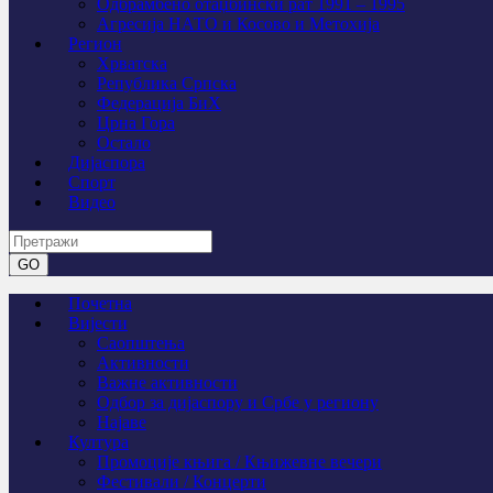
Одбрамбено отаџбински рат 1991 – 1995
Агресија НАТО и Косово и Метохија
Регион
Хрватска
Република Српска
Федерација БиХ
Црна Гора
Остало
Дијаспора
Спорт
Видео
Почетна
Вијести
Саопштења
Активности
Важне активности
Одбор за дијаспору и Србе у региону
Најаве
Култура
Промоције књига / Књижевне вечери
Фестивали / Концерти