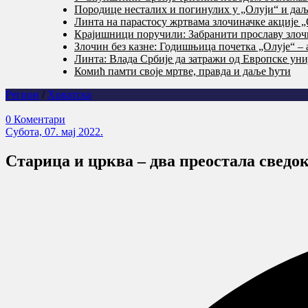
Породице несталих и погинулих у „Олуји“ и даље
Линта на парастосу жртвама злочиначке акције „
Крајишници поручили: Забранити прославу злочи
Злочин без казне: Годишњица почетка „Олује“ – 
Линта: Влада Србије да затражи од Европске уни
Комић памти своје мртве, правда и даље ћути
Регион
/
Хрватска
0 Коментари
Субота, 07. мај 2022.
Старица и црква – два преостала сведо