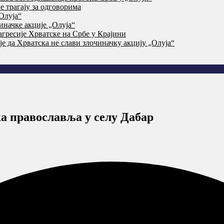
 трагају за одговорима
Олуја“
начке акције „Олуја“
агресије Хрватске на Србе у Крајини
је да Хрватска не слави злочиначку акцију „Олуја“
ка православља у селу Дабар