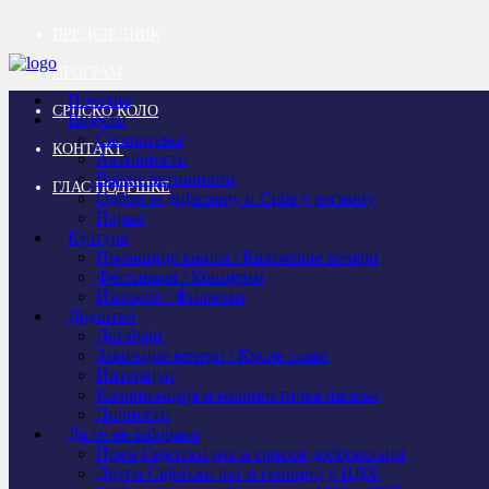
ПРЕДСЈЕДНИК
ПРОГРАМ
Почетна
СРПСКО КОЛО
Вијести
Саопштења
КОНТАКТ
Активности
Важне активности
ГЛАС ПОДРШКЕ
Одбор за дијаспору и Србе у региону
Најаве
Култура
Промоције књига / Књижевне вечери
Фестивали / Концерти
Изложбе / Филмови
Друштво
Догађаји
Завичајне вечери / Крсне славе
Интервјуи
Колонизација и колонистичка насеља
Личности
Да се не заборави
Први Свјeтски рат и српски добровољци
Други Свјетски рат и геноцид у НДХ