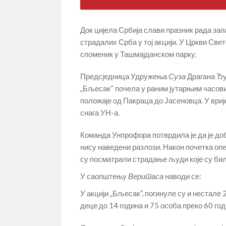
Док цијела Србија слави празник рада за
страдалих Срба у тој акцији. У Цркви Свет
споменик у Ташмајданском парку.
Предсједница Удружења
Суза
Драгана Ђук
„Бљесак“ почела у раним јутарњим часови
положаје од Пакраца до Јасеновца. У вриј
снага УН-а.
Команда Унпрофора потврдила је да је до
нису наведени разлози. Након почетка опе
су посматрали страдање људи које су бил
У саопштењу
Веритаса
наводи се:
У акцији „Бљесак”, погинуле су и нестале
деце до 14 година и 75 особа преко 60 год