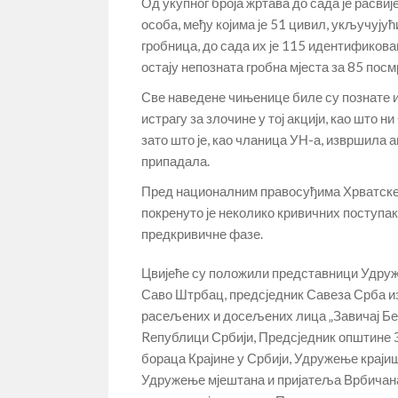
Од укупног броја жртава до сада је расв
особа, међу којима је 51 цивил, укључују
гробница, до сада их је 115 идентификова
остају непозната гробна мјеста за 85 посм
Све наведене чињенице биле су познате и
истрагу за злочине у тој акцији, као што н
зато што је, као чланица УН-а, извршила аг
припадала.
Пред националним правосуђима Хрватске,
покренуто је неколико кривичних поступак
предкривичне фазе.
Цвијеће су положили представници Удр
Саво Штрбац, предсједник Савеза Срба из
расељених и досељених лица „Завичај Бе
Rепублици Србији, Предсједник општине 
бораца Крајине у Србији, Удружење крајиш
Удружење мјештана и пријатеља Врбичан