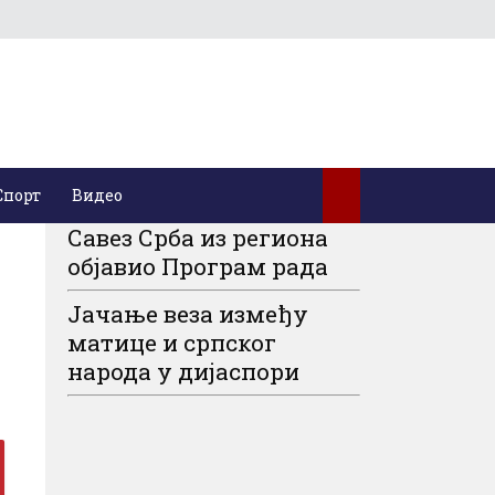
Спорт
Видео
Савез Срба из региона
објавио Програм рада
Јачање веза између
матице и српског
народа у дијаспори