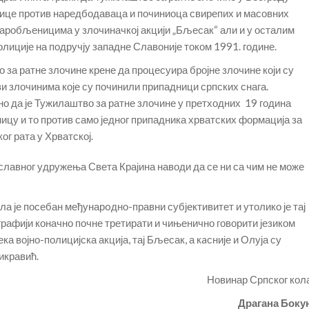
нице против наредбодаваца и починиоца свирепих и масовних
аробљеницима у злочиначкој акцији „Бљесак“ али и у осталим
олиције на подручју западне Славоније током 1991. године.
о за ратне злочине крене да процесуира бројне злочине који су
и злочинима које су починили припадници српских снага.
о да је Тужилаштво за ратне злочине у претходних 19 година
ицу и то против само једног припадника хрватских формација за
ог рата у Хрватској.
авног удружења Света Крајина наводи да се ни са чим не може
ла је посебан међунарoдно-правни субјективитет и утолико је тај
ографији коначно почне третирати и чињенично говорити језиком
ека војно-полицијска акција, тај Бљесак, а кaсније и Олуја су
икравић.
Новинар Српског кол
Драгана Боку