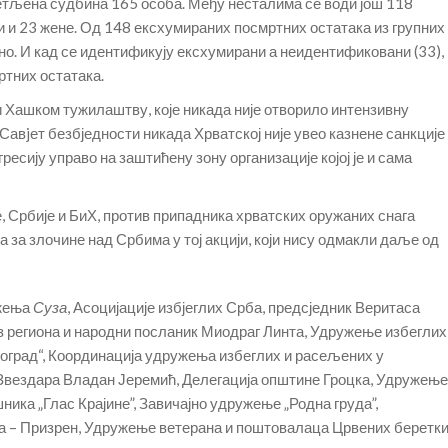
ијетљена судбина 165 особа. Међу несталима се води још 118
ћи и 23 жене. Од 148 ексхумираних посмртних остатака из групних
но. И кад се идентификују ексхумирани а неидентификовани (33),
ртних остатака.
 Хашком тужилаштву, које никада није отворило интензивну
и Савjет безбједности никада Хрватској није увео казнене санкције
ресију управо на заштићену зону организације којој је и сама
 Србије и БиХ, против припадника хрватских оружаних снага
а за злочине над Србима у тој акцији, који нису одмакли даље од
ужења
Суза
, Асоцијације избјеглих Срба, предсједник Веритаса
 региона и народни посланик Миодраг Линта, Удружење избеглих
оград“, Координација удружења избеглих и расељених у
Звездара Владан Јеремић, Делегација општине Гроцка, Удружење
ника „Глас Крајине”, Завичајно удружење „Родна груда”,
а – Призрен, Удружење ветерана и поштовалаца Црвених беретк