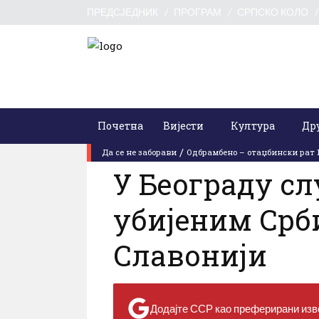
ПРЕДСЈЕДНИК
ПРОГРАМ
СРПСКО КОЛО
Почетна
Вијести
Култура
Др
0 Коментари
0
прегледа
Понеде
/
Да се не заборави
Одбрамбено – отаџбински рат 1
У Београду с
убијеним Срб
Славонији
Додајте ССР као преферирани изво