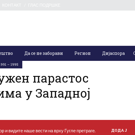
КОНТАКТ
ГЛАС ПОДРШКЕ
уштво
Да се не заборави
Регион
Дијаспора
љак, 02. мај 2022.
991 – 1995
лужен парастос
има у Западној
р и видите наше вести на врху Гугле претраге.
ДОДАЈ