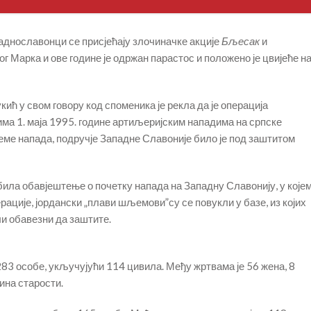
паднославонци се присјећају злочиначке акције
Бљесак
и
ог Марка и ове године је одржан парастос и положено је цвијеће н
ић у свом говору код споменика је рекла да је операција
ма 1. маја 1995. године артиљеријским нападима на српске
еме напада, подручје Западне Славоније било је под заштитом
била обавјештење о почетку напада на Западну Славонију, у које
рације, јордански „плави шљемови”су се повукли у базе, из којих
и обавезни да заштите.
 283 особе, укључујући 114 цивила. Међу жртвама је 56 жена, 8
ина старости.