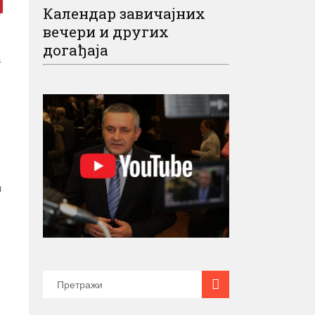
Календар завичајних
вечери и других
догађаја
а
м