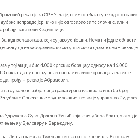
амовић рекао је за СРНУ да је, осим осјећаја туге код прогнаних
 дубоке неправде јер нико није одговарао за те злочине, али и
е рађају неки нови Крајишници.
и Западнославонаца, који су јако успјешни. Нема ни једне области
аје снагу да не заборавимо ко смо, шта смо и одакле смо – рекао је
нага у тој акцији био 4.000 српских бораца у односу на 16.000
О пакта. Да су српску нејач напали из више праваца, а да их је
о да прођу – рекао је Абрамовић.
ни да су колоне избјеглица гранатиране из авиона и да би број
 Републике Српске није срушила авион којим је управљао Рудолф
ца Удружења Суза Драгана Ђукић која је изгубила брата, а отац је
тињања у Бјеловару и Вараждину.
раг Линта тражи да Тужилаштво за ратне злочине у Београду