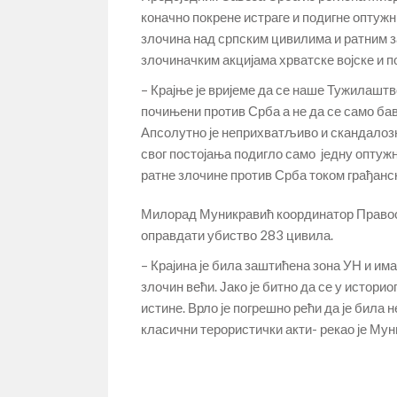
коначно покрене истраге и подигне оптуж
злочина над српским цивилима и ратним з
злочиначким акцијама хрватске војске и п
– Крајње је вријеме да се наше Тужилаштв
почињени против Срба а не да се само бав
Апсолутно је неприхватљиво и скандалозн
свог постојања подигло само једну оптужн
ратне злочине против Срба током грађанск
Милорад Муникравић координатор Правосл
оправдати убиство 283 цивила.
– Крајина је била заштићена зона УН и има
злочин већи. Јако је битно да се у истори
истине. Врло је погрешно рећи да је била н
класични терористички акти- рекао је Мун