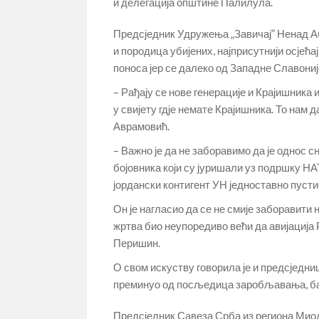
и делегација општине Палилула.
Предсједник Удружења „Завичај” Ненад Абр
и породица убијених, најприсутнији осјећај
поноса јер се далеко од Западне Славониј
– Рађају се нове генерације и Крајишника 
у свијету гдје немате Крајишника. То нам д
Аврамовић.
– Важно је да не заборавимо да је однос с
бојовника који су јуришали уз подршку НАТ
јордански контигент УН једноставно пусти
Он је нагласио да се не смије заборавити 
жртва био неупоредиво већи да авијација
Перишин.
О свом искуству говорила је и предсједни
преминуо од посљедица заробљавања, ба
Предсједник Савеза Срба из региона Миод