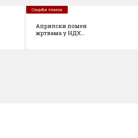
Следећи чланак
Априлски помен
жртвама у НДХ...