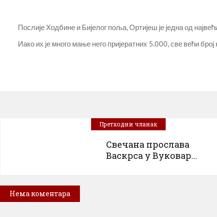
Послије Ходбине и Бијелог поља, Ортијеш је једна од најве
Иако их је много мање него пријератних 5.000, све већи број
Претходни чланак
Свечана прослава
Васкрса у Вуковар...
Нема коментара