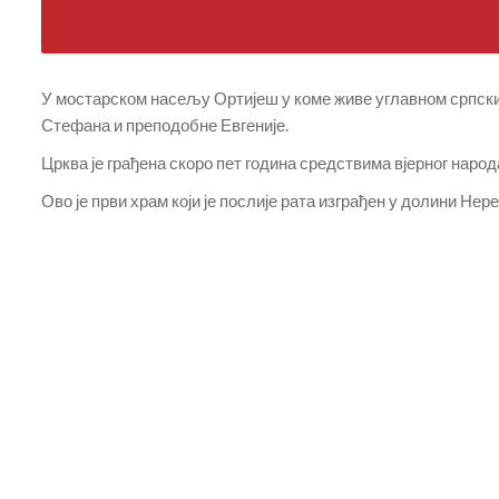
У мостарском насељу Ортијеш у коме живе углавном српски
Стефана и преподобне Евгеније.
Црква је грађена скоро пет година средствима вјерног народ
Ово је први храм који је послије рата изграђен у долини Нере