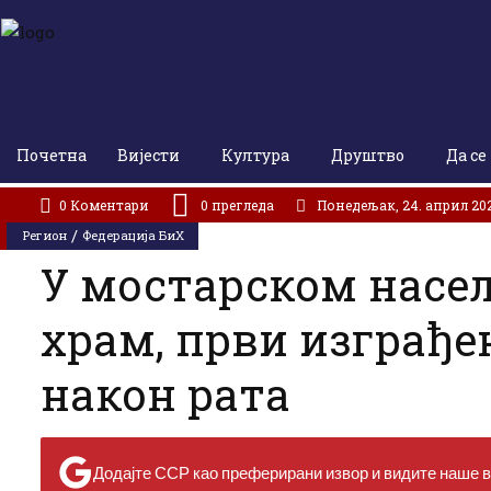
Почетна
Вијести
Култура
Друштво
Да се
АКТУЕЛНО:
У Цркви Светог Марка молитвено сјећање на жртве „Олује“: Народ живи док па
0 Коментари
0
прегледа
Понедељак, 24. април 202
/
Регион
Федерација БиХ
У мостарском насе
храм, први изграђе
након рата
Додајте ССР као преферирани извор и видите наше ве