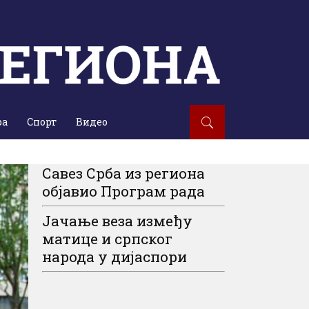
ра
Спорт
Видео
Савез Срба из региона
објавио Програм рада
Јачање веза између
матице и српског
народа у дијаспори