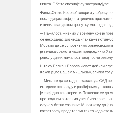
ништа. Обе те спознаје су застрашујуће.
Филм „Отето Kосово” говори о увођењу н
последицама које је та цинично прокламов
и цивилизацијском тренутку могло да се д
— Нажалост, живимо у времену које је прев
се неко данас дрзне да ипак каже истину,
Морамо да се успротивимо орвеловском в
је велика срамота нашег председника Хаве
револуције и, нажалост, онај после револу
Шта су Балкан, Европа и свет добили агр
Какав је, по Вашем мишљењу, епилог тог у
— Мислим да се тада показало да САД не ж
интересе остварују и разбијањем држава и
је свеједно кога користе. Показало се да А
претходним ратовима увек била савезник СА
случају битно сазнање. Многи кажу да је 
катастрофу представља тек то када сте њ