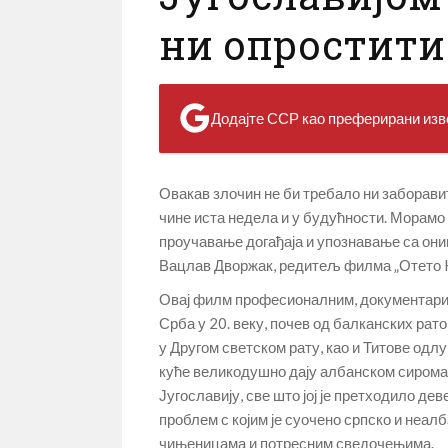
ни опростити
Додајте ССР као преферирани изво
Овакав злочин не би требало ни заборавит
чине иста недела и у будућности. Морамо
проучавање догађаја и упознавање са оним
Вацлав Дворжак, редитељ филма „Отето K
Овај филм професионалним, документарист
Срба у 20. веку, почев од балканских рат
у Другом светском рату, као и Титове одл
куће великодушно дају албанском сиром
Југославију, све што јој је претходило де
проблем с којим је суочено српско и неал
чињеницама и потресним сведочењима.