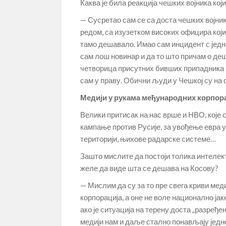
Каква је била реакција чешких војника ко
— Сусретао сам се са доста чешких војник
редом, са изузетком високих официра који
тамо дешавало. Имао сам инцидент с једни
сам лош новинар и да то што причам о деш
четворица присутних бивших припадника К
сам у праву. Обични људи у Чешкој су на 
Медији у рукама међународних корпор
Велики притисак на нас врше и НВО, које с
кампање против Русије, за увођење евра 
територији, њихове радарске системе…
Зашто мислите да постоји толика интелек
желе да виде шта се дешава на Косову?
— Мислим да су за то пре свега криви мед
корпорација, а оне не воле национално јак
ако је ситуација на терену доста „разређе
медији нам и даље стално понављају једне