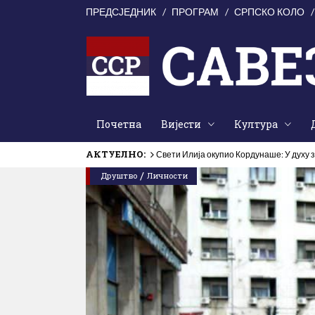
ПРЕДСЈЕДНИК
ПРОГРАМ
СРПСКО КОЛО
Почетна
Вијести
Култура
АКТУЕЛНО:
Свети Илија окупио Кордунаше: У духу з
/
Друштво
Личности