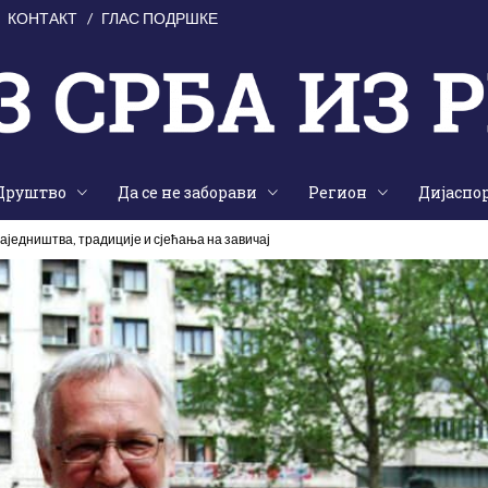
КОНТАКТ
ГЛАС ПОДРШКЕ
Друштво
Да се не заборави
Регион
Дијаспо
аједништва, традиције и сјећања на завичај