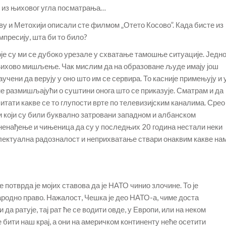
о из њиховог угла посматрања…
ву и Метохији описали сте филмом „Отето Косово”. Када бисте из
импресију, шта би то било?
које су ми се дубоко урезале у схватање тамошње ситуације. Једн
а њихово мишљење. Чак мислим да на образоване људе имају још
аучени да верују у оно што им се сервира. То касније примењују и 
не размишљајући о суштини онога што се приказује. Сматрам и да
итати какве се то глупости врте по телевизијским каналима. Срео
 који су били буквално затровани западном и албанском
изненађење и чињеница да су у последњих 20 година нестали неки
лектуална радозналост и неприхватање ствари онаквим какве на
 потврда је мојих ставова да је НАТО чинио злочине. То је
ародно право. Нажалост, Чешка је део НАТО-а, чиме доста
 да ратује, тај рат ће се водити овде, у Европи, или на неком
е бити наш крај, а они на америчком континенту неће осетити