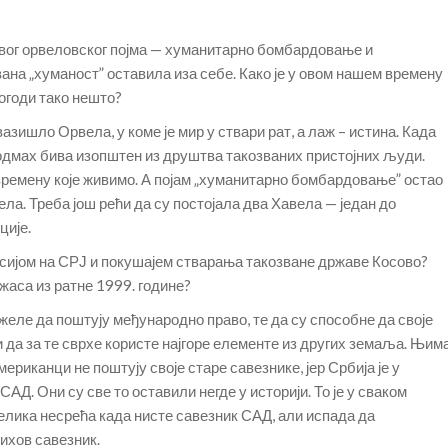
овог орвеловског појма — хуманитарно бомбардовање и
ана „хуманост” оставила иза себе. Како је у овом нашем времену
огоди тако нешто?
азишло Орвела, у коме је мир у ствари рат, а лаж – истина. Када
 одмах бива изопштен из друштва такозваних пристојних људи.
ремену које живимо. А појам „хуманитарно бомбардовање” остао
ла. Треба још рећи да су постојала два Хавела — један до
ције.
есијом на СРЈ и покушајем стварања такозване државе Косово?
жаса из ратне 1999. године?
еле да поштују међународно право, те да су способне да своје
 да за те сврхе користе најгоре елементе из других земаља. Њим
мериканци не поштују своје старе савезнике, јер Србија је у
Д. Они су све то оставили негде у историји. То је у сваком
велика несрећа када нисте савезник САД, али испада да
ихов савезник.