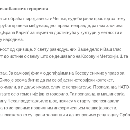
ни албанских терориста
а се обраћа широј јавности Чешке, нудећи јавни простор за тему
 грубог кршења међународног права, неправде, ратних злочина
 „Браћа Карић” за изузетна достигнућа у култури, уметности и
у народима.
шност од кривице. У свету равнодушних Ваше дело и Ваш глас
пут до истине о свему што се дешавало на Косову и Метохији. Шта
атак. Ја сам овај филм о догађајима на Косову снимио управо за
Било је веома битно да им се објасни историјски контекст,
смо имали, а и даље имамо, сличне непријатеље. Пропаганда НАТО
 зато се о томе није јавно говорило. Та пропагандна машинерија
ћину Чеха представљало шок, неки су у старту препознавали
 да то исправимо правилним информисањем чешке јавности,
покажемо ко су прави злочинци и да поправимо репутацију Срба