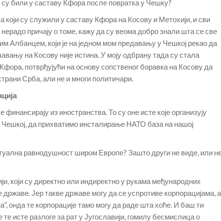
ји су били у саставу Кфора после повратка у Чешку?
а који су служили у саставу Кфора на Косову и Метохији, и сви
 нерадо причају о томе, кажу да су веома добро знали шта се све
м Албанцем, који је на једном мом предавању у Чешкој рекао да
авању на Косову није истина. У моју одбрану тада су стала
фора, потврђујући на основу сопственог боравка на Косову да
страни Срба, али не и многи политичари.
ација
е финансирају из иностранства. То су оне исте које организују
у Чешкој, да прихватимо инсталирање НАТО база на нашој
туална равнодушност широм Европе? Зашто други не виде, или н
ији, који су директно или индиректно у рукама међународних
е државе. Јер такве државе могу да се успротиве корпорацијама, а
на”, онда те корпорације тамо могу да раде шта хоће. И баш ти
 те исте разлоге за рат у Југославији, гомилу бесмислица о