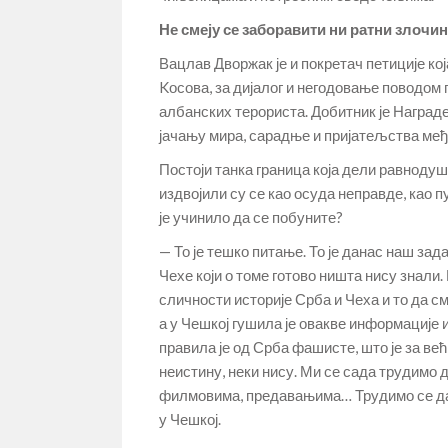
Не смеју се заборавити ни ратни злочи
Вацлав Дворжак је и покретач петиције кој
Kосова, за дијалог и негодовање поводом
албанских терориста. Добитник је Награде
јачању мира, сарадње и пријатељства међ
Постоји танка граница која дели равноду
издвојили су се као осуда неправде, као 
је учинило да се побуните?
— То је тешко питање. То је данас наш зад
Чехе који о томе готово ништа нису знали. 
сличности историје Срба и Чеха и то да 
а у Чешкој гушила је овакве информације и
правила је од Срба фашисте, што је за ве
неистину, неки нису. Ми се сада трудимо
филмовима, предавањима… Трудимо се да 
у Чешкој.