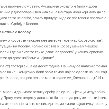
а се променило у свету. Русија није оно што је била у доба
е није једнополаран, већ има више центара моћи који могу да се
а се то не свиђа, али су принуђени да се постепено повлаче с
нада за Србију и Косово.
је истина о Косову
ину о Косову је и покретање интернет новина „Kосово онлајн”,
туацији на Kосову. Колико се став о Косову мења у Чешкој?
ели. Где би биле те тачке „златног пресека” у чешко-српским
жемо да дамо најбоље и највише?
ne.cz) постоји више од десет година. На њему се налази огроман
а се на чешком језику бави овом темом најпре одлази на наш сајт.
ч Косово, на прва четири места појави се „Косово онлајн”. И то
е, мислим да имамо велику срећу јер су наши језици међусобно
у Прагу само недељу дана како би почео да разуме чешки језик,
ћна околност је та што ми никада нисмо имали заједничку границу