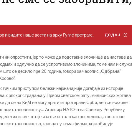
р и видите наше вести на врху Гугле претраге.
ДОДАЈ
и ни опростити, јер то може да подстакне злочинце да наставе да
 одмах и одлучно да се успротивимо злочинима, томе нам и служи
 што се десило пре 20 година, говори за часопис „Одбрана“
осово”.
ичким приступом бележи најзначајније догађаје из историје
ова, српског страдања у Првом светском рату, милионских жртава
уке да се на KиМ не могу вратити протерани Срби, већ се њихове
ашном становништву… Агресија НАТО-а на Савезну Републику
ведесетих и све што је иза ње остало као последица, а поготово
банско становништво, главна су тема филма, који обилује