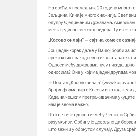
На срећу, у последњих 20 година много тог
Јељцина, Кина је много снажнија. Свет виш
одупру Сједињеним Државама. Американцим
места јединог светског лидера. Ту и јесте 
„Косово онлајн“ — сајт на коме се сазна
Још један корак даље у Вашој борби за ист
преко којих свакодневно извештавате о си
Односи међу државама нису никада црно-б
односима? Оне у којима једни другима мо
— Портал „Косово онлајн” (www.kosovoonli
број информација о Косову и ко год жели д
Када на чешким претраживачима укуцате ре
нам је веома важно.
Што се тиче односа између Чешке и Србиј
разумљиви. Србину је довољно да борави 
што важи и у обрнутом случају. Друга сре