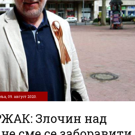
ља, 09. август 2020.
ЖАК: Злочин над
не сме се заборавити,