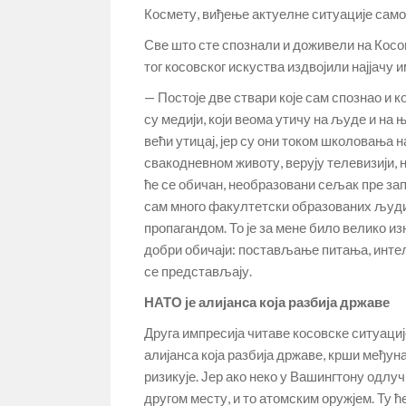
Космету, виђење актуелне ситуације сам
Све што сте спознали и доживели на Косо
тог косовског искуства издвојили најјачу 
— Постоје две ствари које сам спознао и 
су медији, који веома утичу на људе и н
већи утицај, јер су они током школовања н
свакодневном животу, верују телевизији, 
ће се обичан, необразовани сељак пре зап
сам много факултетски образованих људи
пропагандом. То је за мене било велико 
добри обичаји: постављање питања, инте
се представљају.
НАТО је алијанса која разбија државе
Друга импресија читаве косовске ситуације
алијанса која разбија државе, крши међун
ризикује. Јер ако неко у Вашингтону одлучи
другом месту, и то атомским оружјем. Ту ћ