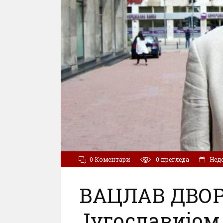
0 Коментари
0
прегледа
Неде
ВАЦЛАВ ДВОР
Југославијом 