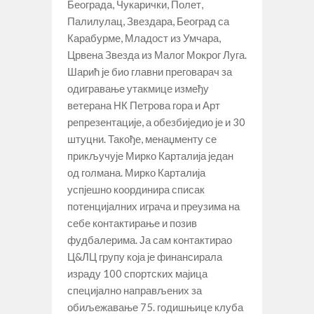
Београда, Чукарички, Полет,
Палилулац, Звездара, Београд са
Карабурме, Младост из Умчара,
Црвена Звезда из Малог Мокрог Луга.
Шарић је био главни преговарач за
одигравање утакмице између
ветерана НК Петрова гора и Арт
репрезентације, а обезбиједио је и 30
штуцни. Такође, менаџменту се
прикључује Мирко Карталија један
од голмана. Мирко Карталија
успјешно координира списак
потенцијалних играча и преузима на
себе контактирање и позив
фудбалерима. Ја сам контактирао
Ц&ЛЦ групу која је финансирала
израду 100 спортских мајица
специјално направљених за
обиљежавање 75. годишњице клуба