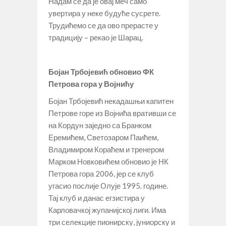
Надам се да је овај меч само
увертира у неке будуће сусрете.
Трудићемо се да ово прерасте у
традицију – рекао је Шарац.
Бојан Трбојевић обновио ФК
Петрова гора у Војнићу
Бојан Трбојевић некадашњи капитен
Петрове горе из Војнића вративши се
на Кордун заједно са Бранком
Еремићем, Светозаром Паићем,
Владимиром Кораћем и тренером
Марком Новковићем обновио је НК
Петрова гора 2006, јер се клуб
угасио послије Олује 1995. године.
Тај клуб и данас егзистира у
Карловачкој жупанијској лиги. Има
три селекције пионирску, јуниорску и