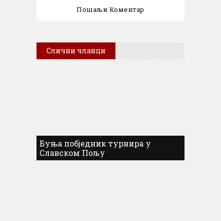
Слични чланци
Буња побједник турнира у
Славском Пољу