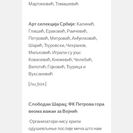
Мартиновић, Томашевић
Арт селекција Србије:
Калинић,
Глишић, Ераковић, Раичевић,
Петровић, Митровић, Анђелковић,
Шарић, Ђуровски, Чехранов,
Миљковић. Играли су још:
Ковачевић, Кнежевић, Челебић,
Вилотић, Гојковић, Ђурица и
Вуксановић
[/su_box]
Слободан Шарац: ФК Петрова гора
веома важан за Војнић
Организатори нису крили
одушевљење послије меча што нам