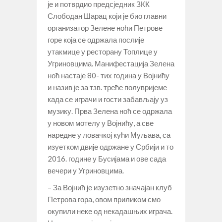
је и потврдио предсједник ЗКК
Слободан Шарац који је био главни
организатор Зелене ноћи Петрове
горе која се одржала послије
утакмице у ресторану Топлице у
Угриновцима. Манифестација Зелена
ноћ настаје 80- тих година у Војнићу
и назив је за тзв. треће полувријеме
када се играчи и гости забављају уз
музику. Прва Зелена ноћ се одржала
у новом мотелу у Војнићу, а све
наредне у ловачкој кући Муљава, са
изуетком двије одржане у Србији и то
2016. године у Бусијама и ове сада
вечери у Угриновцима.
– За Војнић је изузетно значајан клуб
Петрова гора, овом приликом смо
окупили неке од некадашњих играча.