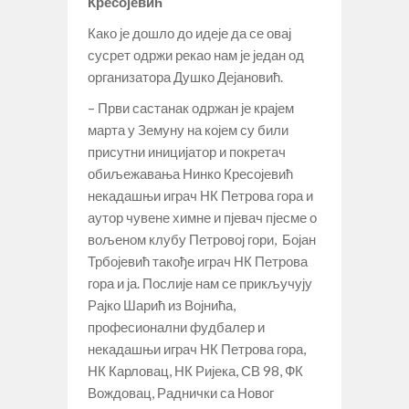
Кресојевић
Како је дошло до идеје да се овај
сусрет одржи рекао нам је један од
организатора Душко Дејановић.
– Први састанак одржан је крајем
марта у Земуну на којем су били
присутни иницијатор и покретач
обиљежавања Нинко Кресојевић
некадашњи играч НК Петрова гора и
аутор чувене химне и пјевач пјесме о
вољеном клубу Петровој гори, Бојан
Трбојевић такође играч НК Петрова
гора и ја. Послије нам се прикључују
Рајко Шарић из Војнића,
професионални фудбалер и
некадашњи играч НК Петрова гора,
НК Карловац, НК Ријека, СВ 98, ФК
Вождовац, Раднички са Новог