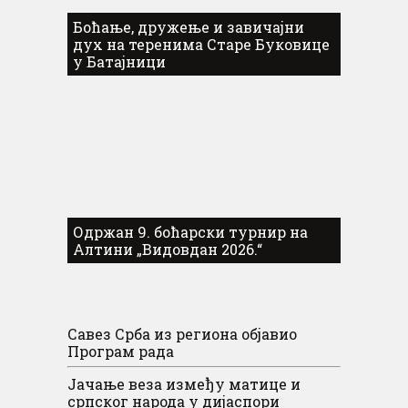
Боћање, дружење и завичајни
дух на теренима Старе Буковице
у Батајници
Одржан 9. боћарски турнир на
Алтини „Видовдан 2026.“
Савез Срба из региона објавио
Програм рада
Јачање веза између матице и
српског народа у дијаспори