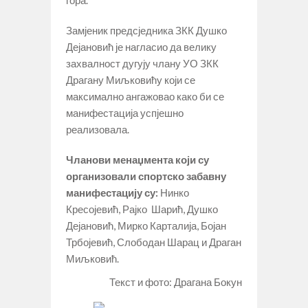
Замјеник предсједника ЗКК Душко
Дејановић је нагласио да велику
захвалност дугују члану УО ЗКК
Драгану Миљковићу који се
максимално ангажовао како би се
манифестација успјешно
реализовала.
Чланови менаџмента који су
организовали спортско забавну
манифестацију су:
Нинко
Кресојевић, Рајко Шарић, Душко
Дејановић, Мирко Карталија, Бојан
Трбојевић, Слободан Шарац и Драган
Миљковић.
Текст и фото: Драгана Бокун