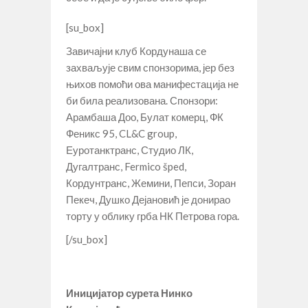
[su_box]
Завичајни клуб Кордунаша се
захваљује свим спонзорима, јер без
њихов помоћи ова манифестација не
би била реализована. Спонзори:
Арамбаша Доо, Булат комерц, ФК
Феникс 95, CL&C group,
Еуротанктранс, Студио ЛК,
Дугалтранс, Fermico šped,
Кордунтранс, Жемини, Пепси, Зоран
Пекеч, Душко Дејановић је донирао
торту у облику грба НК Петрова гора.
[/su_box]
Иницијатор сурета Нинко