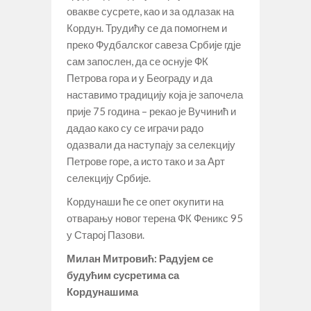
овакве сусрете, као и за одлазак на
Кордун. Трудићу се да помогнем и
преко Фудбалског савеза Србије гдје
сам запослен, да се оснује ФК
Петрова гора и у Београду и да
наставимо традицију која је започела
прије 75 година – рекао је Вучинић и
дадао како су се играчи радо
одазвали да наступају за селекцију
Петрове горе, а исто тако и за Арт
селекцију Србије.
Кордунаши ће се опет окупити на
отварању новог терена ФК Феникс 95
у Старој Пазови.
Милан Митровић: Радујем се
будућим сусретима са
Кордунашима