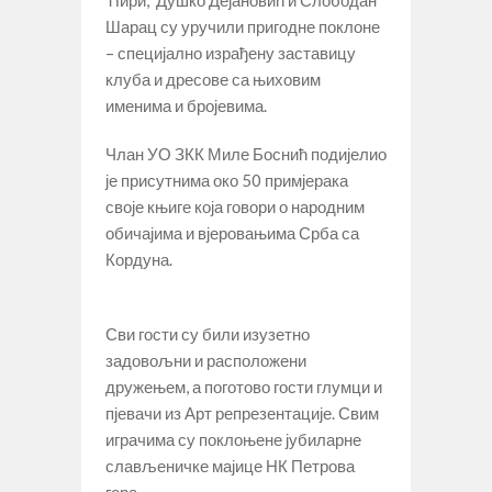
Шарац су уручили пригодне поклоне
– специјално израђену заставицу
клуба и дресове са њиховим
именима и бројевима.
Члан УО ЗКК Миле Боснић подијелио
је присутнима око 50 примјерака
своје књиге која говори о народним
обичајима и вјеровањима Срба са
Кордуна.
Сви гости су били изузетно
задовољни и расположени
дружењем, а поготово гости глумци и
пјевачи из Арт репрезентације. Свим
играчима су поклоњене јубиларне
слављеничке мајице НК Петрова
гора.