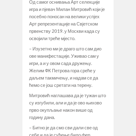
Од самог оснивања Арт селекције
игра и пјевач Милан Митровић који је
посебно поносан на велики успјех
Арт репрезентације на Свјетском
првенству 2019. у Москви када су
освојили треће мјесто.
– Изузетно ми је драго што сам дио
ове манифестације. Уживао сам у
игри, а и у овом сада дружењу.
Желим ФК Петрова гора среће у
даљем такмичењу, и надам се да
ћемо се још сретати на терену.
Митровић наглашава да је тужан што
су изгубили, али и да је ово њихово
прво окупљање након више од
годину дана.
– Битно је да смо сви дали све од
себе и да је суђење било фер.