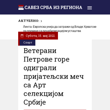
АКТУЕЛНО:
У Горњем Селишту код Глине обиљежена 31 година
од убиства Срба у „Олуји“
Субота, 15. мај 2021.
Спорт
Ветeрани
Петрове горе
одиграли
пријатељски меч
са Арт
селекцијом
Србије