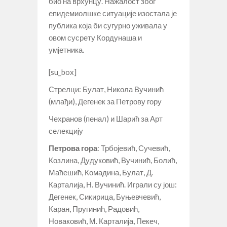
био на врхунцу. Нажалост због
епидемиолшке ситуације изостала је
публика која би сугурно уживала у
овом сусрету Кордунаша и
умјетника.
[su_box]
Стрелци: Булат, Никола Вучинић
(млађи), Дегенек за Петрову гору
Чехранов (пенал) и Шарић за Арт
селекцију
Петрова гора
: Трбојевић, Сучевић,
Козлина, Дудуковић, Вучинић, Болић,
Маћешић, Комадина, Булат, Д.
Карталија, Н. Вучинић. Играли су још:
Дегенек, Сикирица, Буњевчевић,
Каран, Пругинић, Радовић,
Новаковић, М. Карталија, Пекеч,