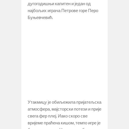
дугогодишњи капитен и један од
најбољих играча Петрове горе Перо
Буњевчевић.
Утакмицу је обиљежила пријатељска
атмосфера, мајсторски потези и прије
свега фер плеј. Иако скоро све
вријеме праћена кишом, темпо игре је