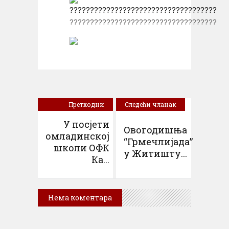
????????????????????????????????????
Претходни
Следећи чланак
чланак
У посјети
Овогодишња
омладинској
“Грмечлијада”
школи ОФК
у Житишту...
Ка...
Нема коментара