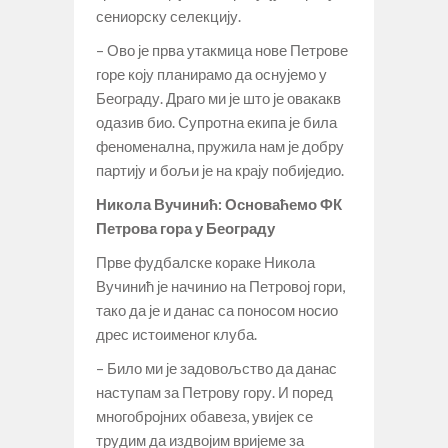
сениорску селекцију.
– Ово је прва утакмица нове Петрове
горе коју планирамо да оснујемо у
Београду. Драго ми је што је овакакв
одазив био. Супротна екипа је била
феноменална, пружила нам је добру
партију и бољи је на крају побиједио.
Никола Вучинић: Основаћемо ФК
Петрова гора у Београду
Прве фудбалске кораке Никола
Вучинић је начинио на Петровој гори,
тако да је и данас са поносом носио
дрес истоименог клуба.
– Било ми је задовољство да данас
наступам за Петрову гору. И поред
многобројних обавеза, увијек се
трудим да издвојим вријеме за