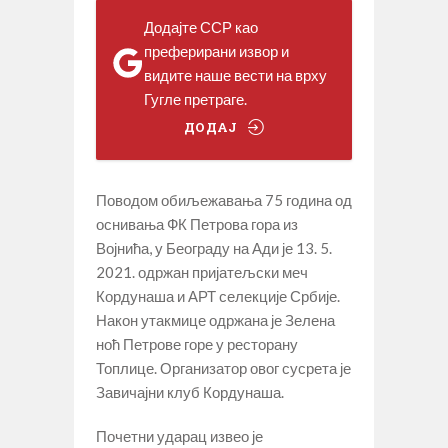
Додајте ССР као
преферирани извор и
видите наше вести на врху
Гугле претраге.
ДОДАЈ
Поводом обиљежавања 75 година од
оснивања ФК Петрова гора из
Војнића, у Београду на Ади је 13. 5.
2021. одржан пријатељски меч
Кордунаша и АРТ селекције Србије.
Након утакмице одржана је Зелена
ноћ Петрове горе у ресторану
Топлице. Организатор овог сусрета је
Завичајни клуб Кордунаша.
Почетни ударац извео је