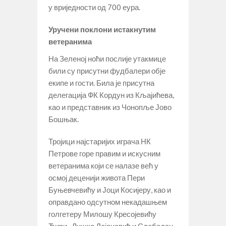
у вриједности од 700 еура.
Уручени поклони истакнутим
ветеранима
На Зеленој ноћи послије утакмице
били су присутни фудбалери обје
екипе и гости. Била је присутна
делегација ФК Кордун из Кљајићева,
као и представник из Чонопље Јово
Бошњак.
Тројици најстаријих играча НК
Петрове горе правим и искусним
ветеранима који се налазе већ у
осмој деценији живота Пери
Буњевчевићу и Јоци Косијеру, као и
оправдано одсутном некадашњем
голгетеру Милошу Кресојевићу
Ћири, Душко Дејановић и Слободан