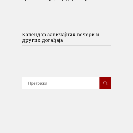
Календар завичајних вечери и
других догађаја