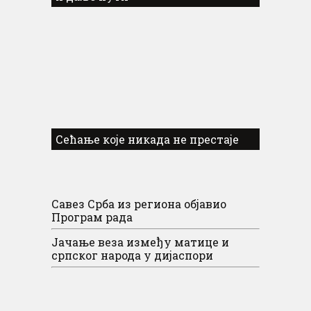
Сећање које никада не престаје
Савез Срба из региона објавио
Програм рада
Јачање веза између матице и
српског народа у дијаспори