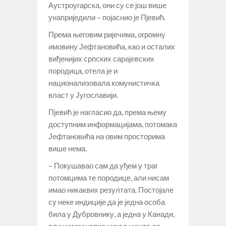
Аустроугарска, они су се још више
унаприједили – појаснио је Пјевић.
Према његовим ријечима, огромну
имовину Јефтановића, као и осталих
виђенијих српских сарајевских
породица, отела је и
национализовала комунистичка
власт у Југославији.
Пјевић је нагласио да, према њему
доступним информацијама, потомака
Јефтановића на овим просторима
више нема.
– Покушавао сам да уђем у траг
потомцима те породице, али нисам
имао никаквих резултата. Постојале
су неке индиције да је једна особа
била у Дубровнику, а једна у Канади,
али нисам успио никад ништа да