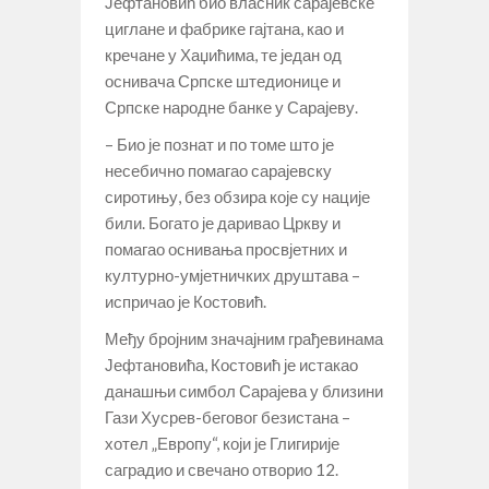
Јефтановић био власник сарајевске
циглане и фабрике гајтана, као и
кречане у Хаџићима, те један од
оснивача Српске штедионице и
Српске народне банке у Сарајеву.
– Био је познат и по томе што је
несебично помагао сарајевску
сиротињу, без обзира које су нације
били. Богато је даривао Цркву и
помагао оснивања просвјетних и
културно-умјетничких друштава –
испричао је Костовић.
Међу бројним значајним грађевинама
Јефтановића, Костовић је истакао
данашњи симбол Сарајева у близини
Гази Хусрев-беговог безистана –
хотел „Европу“, који је Глигирије
саградио и свечано отворио 12.