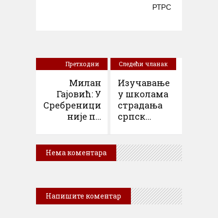
РТРС
Претходни
Следећи чланак
чланак
Милан
Изучавање
Гајовић: У
у школама
Сребреници
страдања
није п...
српск...
Нема коментара
Напишите коментар