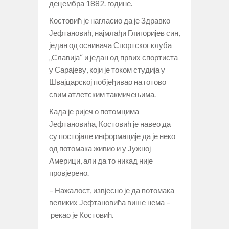
децембра 1882. године.
Костовић је нагласио да је Здравко
Јефтановић, најмлађи Глигоријев син,
један од оснивача Спортског клуба
„Славија“ и један од првих спортиста
у Сарајеву, који је током студија у
Швајцарској побјеђивао на готово
свим атлетским такмичењима.
Када је ријеч о потомцима
Јефтановића, Костовић је навео да
су постојале информације да је неко
од потомака живио и у Јужној
Америци, али да то никад није
провјерено.
– Нажалост, извјесно је да потомака
великих Јефтановића више нема –
рекао је Костовић.