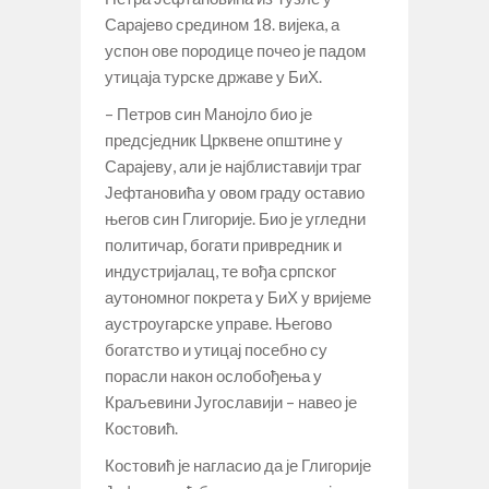
Сарајево средином 18. вијека, а
успон ове породице почео је падом
утицаја турске државе у БиХ.
– Петров син Манојло био је
предсједник Црквене општине у
Сарајеву, али је најблиставији траг
Јефтановића у овом граду оставио
његов син Глигорије. Био је угледни
политичар, богати привредник и
индустријалац, те вођа српског
аутономног покрета у БиХ у вријеме
аустроугарске управе. Његово
богатство и утицај посебно су
порасли након ослобођења у
Краљевини Југославији – навео је
Костовић.
Костовић је нагласио да је Глигорије