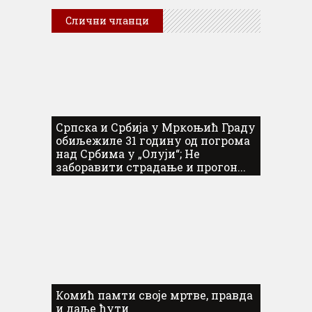
Слични чланци
Српска и Србија у Мркоњић Граду
обиљежиле 31 годину од погрома
над Србима у „Олуји“; Не
заборавити страдање и прогон...
Комић памти своје мртве, правда
и даље ћути