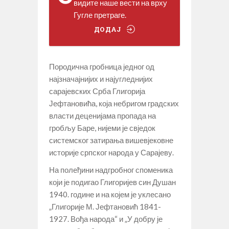
видите наше вести на врху
Гугле претраге.
ДОДАЈ
Породична гробница једног од
најзначајнијих и најугледнијих
сарајевских Срба Глигорија
Јефтановића, која небригом градских
власти деценијама пропада на
гробљу Баре, нијеми је свједок
системског затирања вишевјековне
историје српског народа у Сарајеву.
На полеђини надгробног споменика
који је подигао Глигоријев син Душан
1940. године и на којем је уклесано
„Глигорије М. Јефтановић 1841-
1927. Вођа народа“ и „У добру је