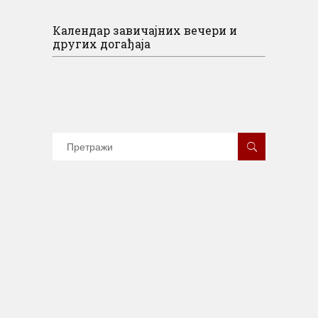
Календар завичајних вечери и
других догађаја