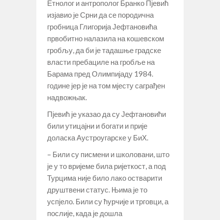
Етнолог и антрополог Бранко Пјевић
изјавио је Срни да се породична
гробница Глигорија Јефтановића
првобитно налазила на кошевском
гробљу, да би је тадашње градске
власти пребациле на гробље на
Барама пред Олимпијаду 1984.
године јер је на том мјесту саграђен
надвожњак.
Пјевић је указао да су Јефтановићи
били утицајни и богати и прије
доласка Аустроугарске у БиХ.
– Били су писмени и школовани, што
је у то вријеме била ријеткост, а под
Турцима није било лако остварити
друштвени статус. Њима је то
успјело. Били су ћурчије и трговци, а
послије, када је дошла