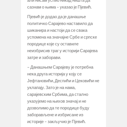
сазнам о њима – указао је Пјевић.
Пјевић је додао да је данашње
политичко Сарајево наставило да
шиканира и настоји да се свака
успомена на значајне Србе и српске
породице које су оставиле
неизбрисив траг у историји Сарајева
затре и заборави.
– Данашњем Сарајеву је потребна
нека друга историја у коју се
Јефтановићи, Деспићи и Цековићи не
уклапају. Зато је на нама,
сарајевским Србима, да стално
указујемо на њихов значај и не
дозволимо да те породице буду
заборављене и избрисане из
историје – закључио је Пјевић.