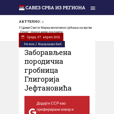
АКТУЕЛНО:
У Цркви Светог Марка молитвено сјећање на жртве
„Олује“: Народ живи док памти
Cреда, 07. април 2021.
/
Регион
Федерација БиХ
Заборављена
породична
гробница
Глигорија
Јефтановића
Додајте ССР као
преферирани извор и