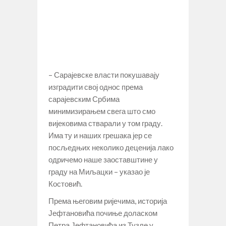
– Сарајевске власти покушавају
изградити свој однос према
сарајевским Србима
минимизирањем свега што смо
вијековима стварали у том граду.
Има ту и наших грешака јер се
посљедњих неколико деценија лако
одричемо наше заоставштине у
граду на Миљацки – указао је
Костовић.
Према његовим ријечима, историја
Јефтановића почиње доласком
Петра Јефтановића из Тузле у