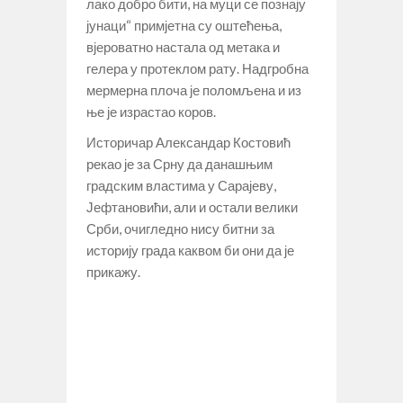
лако добро бити, на муци се познају
јунаци“ примјетна су оштећења,
вјероватно настала од метака и
гелера у протеклом рату. Надгробна
мермерна плоча је поломљена и из
ње је израстао коров.
Историчар Александар Костовић
рекао је за Срну да данашњим
градским властима у Сарајеву,
Јефтановићи, али и остали велики
Срби, очигледно нису битни за
историју града каквом би они да је
прикажу.