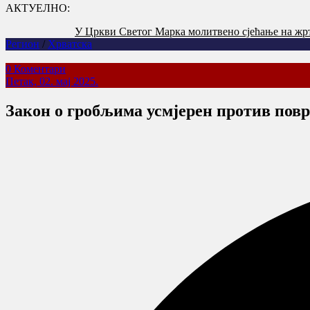
АКТУЕЛНО:
У Цркви Светог Марка молитвено сјећање на жр
Регион
/
Хрватска
0 Коментари
Петак, 02. мај 2025.
Закон о гробљима усмјерен против повр