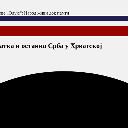
тве „Олује“: Народ живи док памти
атка и останка Срба у Хрватској