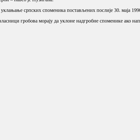
 уклањање српских споменика постављених послије 30. маја 1990. 
а власници гробова морају да уклоне надгробне споменике ако нап