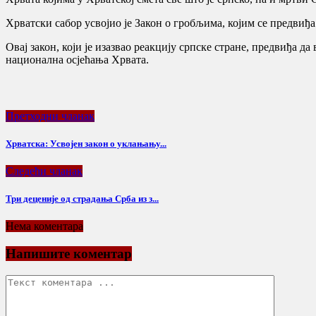
Хрватски сабор усвојио је Закон о гробљима, којим се предвиђа
Овај закон, који је изазвао реакцију српске стране, предвиђа д
национална осјећања Хрвата.
Претходни чланак
Хрватска: Усвојен закон о уклањању...
Следећи чланак
Три деценије од страдања Срба из з...
Нема коментара
Напишите коментар