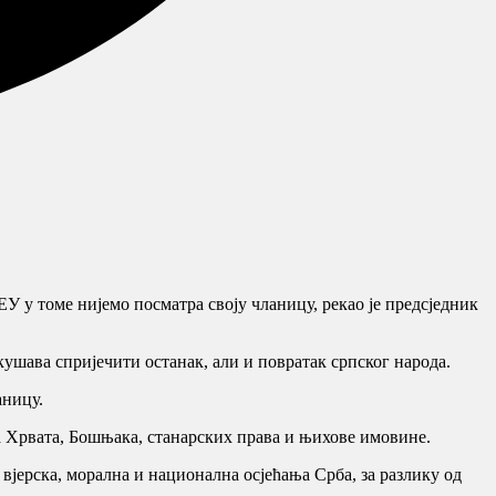
У у томе нијемо посматра своју чланицу, рекао је предсједник
ушава спријечити останак, али и повратак српског народа.
аницу.
тка Хрвата, Бошњака, станарских права и њихове имовине.
јерска, морална и национална осјећања Срба, за разлику од