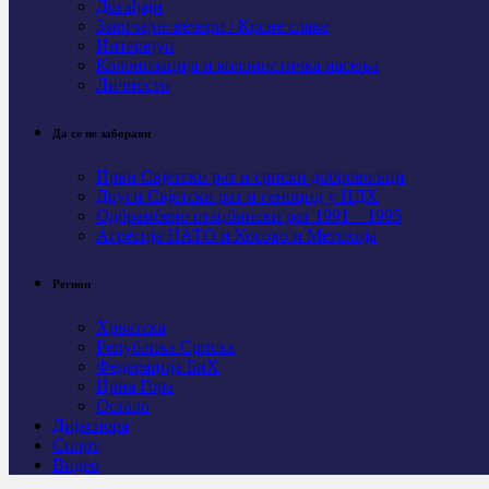
Догађаји
Завичајне вечери / Крсне славе
Интервјуи
Колонизација и колонистичка насеља
Личности
Да се не заборави
Први Свјeтски рат и српски добровољци
Други Свјетски рат и геноцид у НДХ
Одбрамбено отаџбински рат 1991 – 1995
Агресија НАТО и Косово и Метохија
Регион
Хрватска
Република Српска
Федерација БиХ
Црна Гора
Остало
Дијаспора
Спорт
Видео