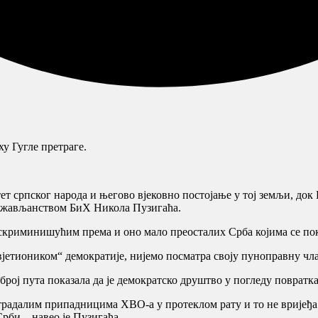
у Гугле претраге.
 српског народа и његово вјековно постојање у тој земљи, док Е
држављанством БиХ Никола Пузигаћа.
искриминишућим према и оно мало преосталих Срба којима се пок
вјетиоником“ демократије, нијемо посматра своју пуноправну чл
езброј пута показала да је демократско друштво у погледу повра
радалим припадницима ХВО-а у протеклом рату и то не вријеђа в
Срби – навео је Пузигаћа.