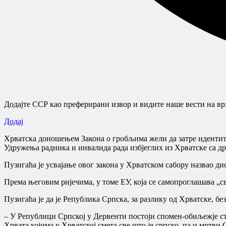
Додајте ССР као преферирани извор и видите наше вести на врх
Додај
Хрватска доношењем Закона о гробљима жели да затре идентитет
Удружења радника и инвалида рада избјеглих из Хрватске са 
Пузигаћа је усвајање овог закона у Хрватском сабору назвао д
Према његовим ријечима, у томе ЕУ, која се самопроглашава „с
Пузигаћа је да је Република Српска, за разлику од Хрватске, б
– У Републици Српској у Дервенти постоји спомен-обиљежје ст
Хрвата којима у Хрватској смета све што је српско, па и мртви 