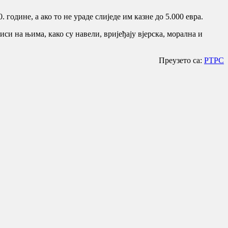
године, а ако то не ураде слиједе им казне до 5.000 евра.
иси на њима, како су навели, вријеђају вјерска, морална и
Преузето са:
РТРС