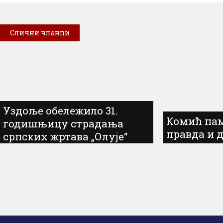
Слични чланци
Уздоље обележило 31.
Комић пам
годишњицу страдања
правда и 
српских жртава „Олује“