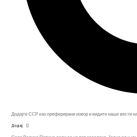
Додајте ССР као преферирани извор и видите наше вести на 
Додај