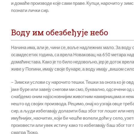
и домаће производе које сами праве. Купци, нарочито у зим
познати лички сир.
Воду им обезбеђује небо
Начина има, али је, чини се, воље надлежних мало. За воду 
осамдесетих година, са врела Новаковац на 650 метара на
домаћинстава. Како је то било недовољно, јер је доток врела
живе у Попини, имају своје бунаре, а воду имају „вишом си
– Зимски услови су нарочито тешки. Тешки за онога ко је овд
јаке буре или завеју снегови ми смо, буквално, одсечени од 
снабдемо оним најосновнијим животним намирницама и нема 
нешто од својих производа. Рецимо, онај ко узгаја овце треб
сир, а људи избегавају долазити баш због тог лошег или неп
имућнијих, наочитих, који би чешће волели доћи у село, узе
произвести али увек истичу како то избегавају баш због тог 
сматра Ђоко.