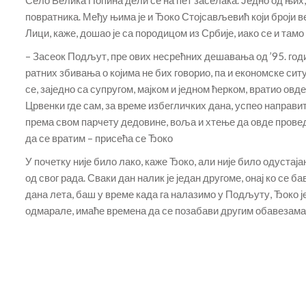
Село Велика Попина дели се на пет заселака. Једно од њих
повратника. Међу њима је и Ђоко Стојсављевић који броји ве
Лици, каже, дошао је са породицом из Србије, иако се и там
– Засеок Подљут, пре ових несрећних дешавања од ’95. годи
ратних збивања о којима не бих говорио, па и економске сит
се, заједно са супругом, мајком и једном ћерком, вратио овд
Црвенки где сам, за време избегличких дана, успео направи
према свом парчету дедовине, воља и хтење да овде проведе
да се вратим – присећа се Ђоко
У почетку није било лако, каже Ђоко, али није било одуста
од свог рада. Сваки дан налик је један другоме, онај ко с
дана лета, баш у време када га налазимо у Подљуту, Ђоко је
одмарале, имаће времена да се позабави другим обавезама, 