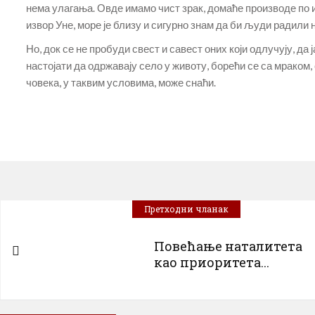
нема улагања. Овде имамо чист зрак, домаће производе по и
извор Уне, море је близу и сигурно знам да би људи радили
Но, док се не пробуди свест и савест оних који одлучују, да 
настојати да одржавају село у животу, борећи се са мраком
човека, у таквим условима, може снаћи.
Претходни чланак
Повећање наталитета
као приоритета...