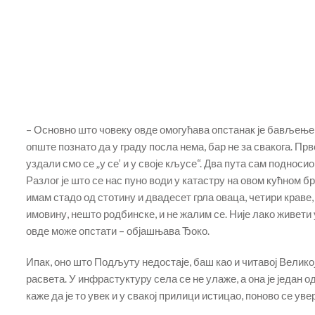
– Основно што човеку овде омогућава опстанак је бављење
опште познато да у граду посла нема, бар не за свакога. Прв
уздали смо се „у се’ и у своје кљусе“. Два пута сам поднос
Разлог је што се нас пуно води у катастру на овом кућном бр
имам стадо од стотину и двадесет грла оваца, четири краве,
имовину, нешто родбинске, и не жалим се. Није лако живети 
овде може опстати – објашњава Ђоко.
Ипак, оно што Подљуту недостаје, баш као и читавој Велико
расвета. У инфрастуктуру села се не улаже, а она је један 
каже да је то увек и у свакој прилици истицао, поново се ув