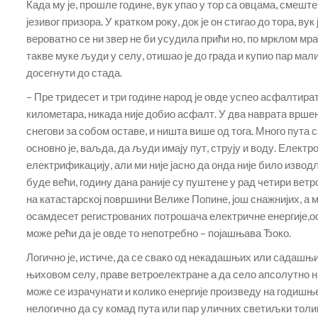
Када му је, прошле године, вук упао у тор са овцама, смеште
језивог призора. У кратком року, док је он стигао до тора, в
вероватно се ни звер не би усудила прићи но, по мрклом мра
такве муке људи у селу, отишао је до града и купио пар ма
досегнути до стада.
– Пре тридесет и три године народ је овде успео асфалтира
километара, никада није добио асфалт. У два наврата вршен
снегови за собом оставе, и ништа више од тога. Много пута 
основно је, ваљда, да људи имају пут, струју и воду. Елект
електрификацију, али ми није јасно да онда није било изво
буде већи, годину дана раније су пуштене у рад четири ветр
на катастарској површини Велике Попине, још снажнијих, а
осамдесет регистрованих потрошача електричне енергије,ос
може рећи да је овде то непотребно – појашњава Ђоко.
Логично је, истиче, да се свако од некадашњих или садашњи
њиховом селу, праве ветроелектране а да село апсолутно ни
може се израчунати и колико енергије произведу на годишњем
нелогично да су комад пута или пар уличних светиљки толик