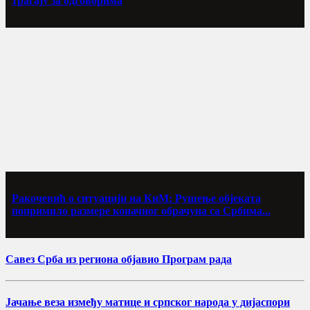
трагају за одговорима
Ракочевић о ситуацији на КиМ: Рушење објеката
попримило размере коначног обрачуна са Србима...
Савез Срба из региона објавио Програм рада
Јачање веза између матице и српског народа у дијаспори