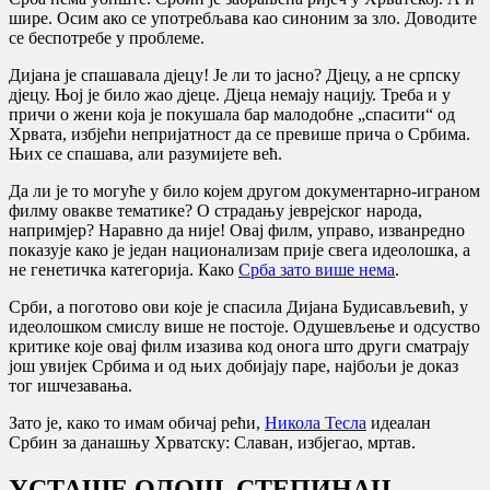
шире. Осим ако се употребљава као синоним за зло. Доводите
се беспотребе у проблеме.
Дијана је спашавала дјецу! Је ли то јасно? Дјецу, а не српску
дјецу. Њој је било жао дјеце. Дјеца немају нацију. Треба и у
причи о жени која је покушала бар малодобне „спасити“ од
Хрвата, избјећи непријатност да се превише прича о Србима.
Њих се спашава, али разумијете већ.
Да ли је то могуће у било којем другом документарно-играном
филму овакве тематике? О страдању јеврејског народа,
напримјер? Наравно да није! Овај филм, управо, изванредно
показује како је један национализам прије свега идеолошка, а
не генетичка категорија. Како
Срба зато више нема
.
Срби, а поготово ови које је спасила Дијана Будисављевић, у
идеолошком смислу више не постоје. Одушевљење и одсуство
критике које овај филм изазива код онога што други сматрају
још увијек Србима и од њих добијају паре, најбољи је доказ
тог ишчезавања.
Зато је, како то имам обичај рећи,
Никола Тесла
идеалан
Србин за данашњу Хрватску: Славан, избјегао, мртав.
УСТАШЕ ОЛОШ, СТЕПИНАЦ