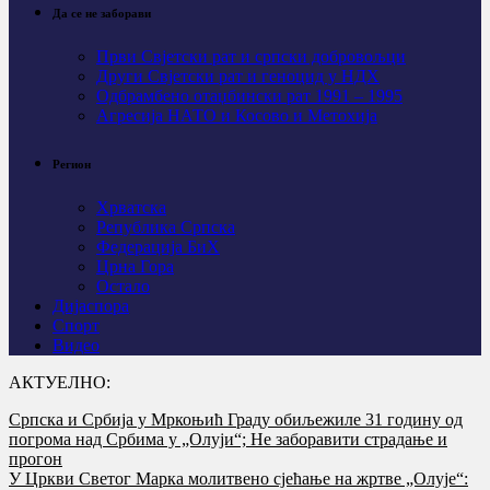
Да се не заборави
Први Свјeтски рат и српски добровољци
Други Свјетски рат и геноцид у НДХ
Одбрамбено отаџбински рат 1991 – 1995
Агресија НАТО и Косово и Метохија
Регион
Хрватска
Република Српска
Федерација БиХ
Црна Гора
Остало
Дијаспора
Спорт
Видео
АКТУЕЛНО:
Српска и Србија у Мркоњић Граду обиљежиле 31 годину од
погрома над Србима у „Олуји“; Не заборавити страдање и
прогон
У Цркви Светог Марка молитвено сјећање на жртве „Олује“: