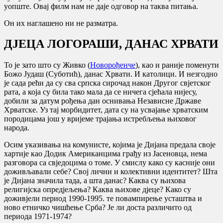
уопште. Овај филм нам не даје одговор на таква питања.
Он их наглашено ни не разматра.
ДЈЕЦА ЛОГОРАШИ, ДАНАС ХРВАТИ
То је зато што су Живко (
Новорођенче
), као и раније поменути
Божо Јудаш (Суботић), данас Хрвати. И католици. И незгодно
је сада рећи да су сва српска сирочад након Другог свјетског
рата, а која су била тако мала да се ничега сјећала нијесу,
добили за датум рођења дан оснивања Независне Државе
Хрватске. Уз тај морбидитет, дата су на усвајање хрватским
породицама још у вријеме трајања истребљења њиховог
народа.
Осим указивања на комунисте, којима је Дијана предала своје
хартије као Додик Американцима грађу из Јасеновца, нема
разговора са свједоцима о томе. У смислу како су касније они
доживљавали себе? Свој лични и колективни идентитет? Шта
је Дијана значила тада, а шта данас? Каква су њихова
религијска опредјељења? Каква њихове дјеце? Како су
доживјели период 1990-1995. те повампирење усташтва и
ново етничко чишћење Срба? Је ли доста различито од
периода 1971-1974?