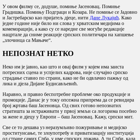
У овом филму се, додуше, помиње Јасеновац. Помиње
Градишка. Помињу Подграци и Козара. Не помиње се Јадовно
и Јастребарско као пријатељ дјеце, нити
Дане Лукајић
. Како
једне године није било ни слова у хрватским медијима о
комеморацији, а како су се наредне све могуће редакције
нацртале да сниме реакције српских политичара на хапшење
„злочинца са Мањаче“.
НЕПОЗНАТ НЕТКО
Неко им је јавио, као што и овај филм у којем има заиста
потресних сцена и успјелих кадрова, није случајно српско
страдање ставио по страни, како не би одвлачио пажњу од
лика и дјела Дијане Будисављевић.
Наравно, и правио беспотребне проблеме око продукције и
промоције. Данас је у току опсежна припрема да се ревидира
број жртава баш Јасеновца. Од свих готово непознатих
стратишта за истраживати у првој земљи са логорима посебно
за жене и дјецу у Европи – баш Јасеновац. Кажу, српски мит.
Све се то дешава уз неразумљиво пожуривање и медијско
проституисање, те злоупотребу и приватизацију институција
од стране самих Срба, у име српских држава. А ти Срби, када