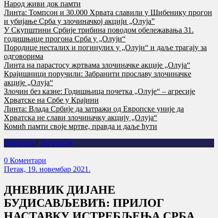
Народ живи док памти
Линта: Томпсон и 30.000 Хрвата славили у Шибенику прогон
и убијање Срба у злочиначкој акцији „Олуја”
У Скупштини Србије трибина поводом обележавања 31.
годишњице прогона Срба у „Олуји“
Породице несталих и погинулих у „Олуји“ и даље трагају за
одговорима
Линта на парастосу жртвама злочиначке акције „Олуја“
Крајишници поручили: Забранити прославу злочиначке
акције „Олуја“
Злочин без казне: Годишњица почетка „Олује“ – агресије
Хрватске на Србе у Крајини
Линта: Влада Србије да затражи од Европске уније да
Хрватска не слави злочиначку акцију „Олуја“
Комић памти своје мртве, правда и даље ћути
Друштво
/
Личности
0 Коментари
Петак, 19. новембар 2021.
ДНЕВНИК ДИЈАНЕ
БУДИСАВЉЕВИЋ: ПРИЛОГ
НАСТАВКУ ИСТРЕБЉЕЊА СРБА