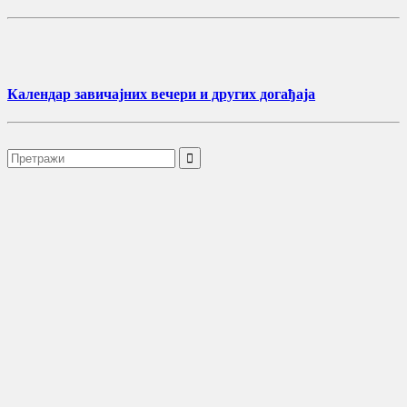
Календар завичајних вечери и других догађаја