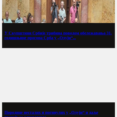
У Скупштини Србије трибина поводом обележавања 31.
годишњице прогона Срба у „Олуји“...
Породице несталих и погинулих у „Олуји“ и даље