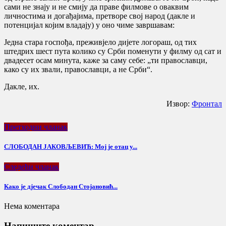
сами не знају и не смију да праве филмове о оваквим
личностима и догађајима, претворе свој народ (дакле и
потенцијал којим владају) у оно чиме завршавам:
Једна стара госпођа, преживјело дијете логораш, од тих
штедрих шест пута колико су Срби поменути у филму од сат и
двадесет осам минута, каже за саму себе: „ти православци,
како су их звали, православци, а не Срби“.
Дакле, их.
Извор:
Фронтал
Претходни чланак
СЛОБОДАН ЈАКОВЉЕВИЋ: Мој је отац у...
Следећи чланак
Како је дјечак Слободан Стојановић...
Нема коментара
Напишите коментар