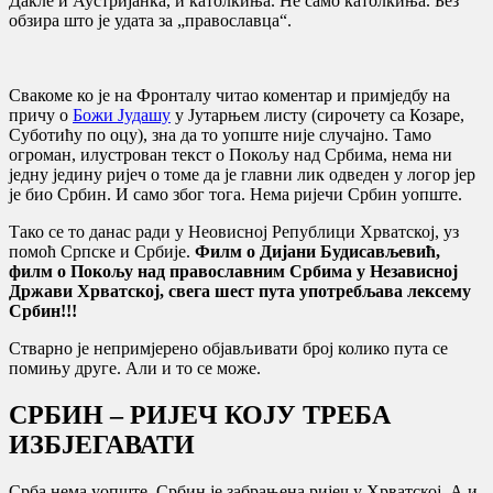
Дакле и Аустријанка, и католкиња. Не само католкиња. Без
обзира што је удата за „православца“.
Свакоме ко је на Фронталу читао коментар и примједбу на
причу о
Божи Јудашу
у Јутарњем листу (сирочету са Козаре,
Суботићу по оцу), зна да то уопште није случајно. Тамо
огроман, илустрован текст о Покољу над Србима, нема ни
једну једину ријеч о томе да је главни лик одведен у логор јер
је био Србин. И само због тога. Нема ријечи Србин уопште.
Тако се то данас ради у Неовисној Републици Хрватској, уз
помоћ Српске и Србије.
Филм о Дијани Будисављевић,
филм о Покољу над православним Србима у Независној
Држави Хрватској, свега шест пута употребљава лексему
Србин!!!
Стварно је непримјерено објављивати број колико пута се
помињу друге. Али и то се може.
СРБИН – РИЈЕЧ КОЈУ ТРЕБА
ИЗБЈЕГАВАТИ
Срба нема уопште. Србин је забрањена ријеч у Хрватској. А и