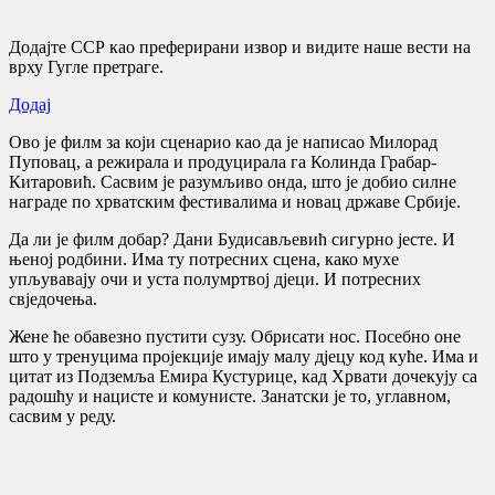
Додајте ССР као преферирани извор и видите наше вести на
врху Гугле претраге.
Додај
Ово је филм за који сценарио као да је написао Милорад
Пуповац, а режирала и продуцирала га Колинда Грабар-
Китаровић. Сасвим је разумљиво онда, што је добио силне
награде по хрватским фестивалима и новац државе Србије.
Да ли је филм добар? Дани Будисављевић сигурно јесте. И
њеној родбини. Има ту потресних сцена, како мухе
упљувавају очи и уста полумртвој дјеци. И потресних
свједочења.
Жене ће обавезно пустити сузу. Обрисати нос. Посебно оне
што у тренуцима пројекције имају малу дјецу код куће. Има и
цитат из Подземља Емира Кустурице, кад Хрвати дочекују са
радошћу и нацисте и комунисте. Занатски је то, углавном,
сасвим у реду.