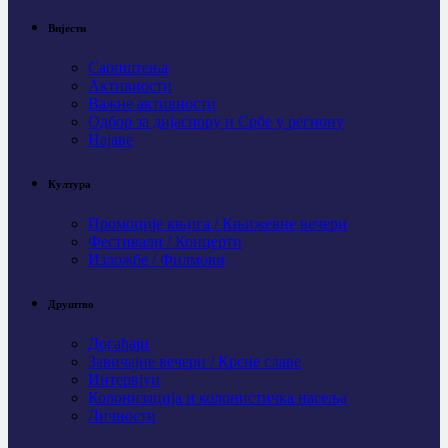
Вијести
Саопштења
Активности
Важне активности
Одбор за дијаспору и Србе у региону
Најаве
Култура
Промоције књига / Књижевне вечери
Фестивали / Концерти
Изложбе / Филмови
Друштво
Догађаји
Завичајне вечери / Крсне славе
Интервјуи
Колонизација и колонистичка насеља
Личности