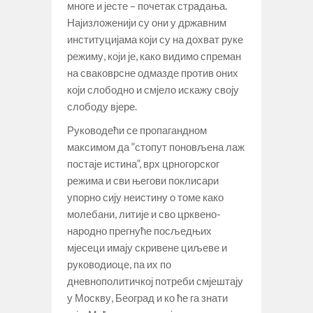
многе и јесте – почетак страдања.
Најизложенији су они у државним
институцијама који су на дохват руке
режиму, који је, како видимо спреман
на сваковрсне одмазде против оних
који слободно и смјело искажу своју
слободу вјере.
Руководећи се пропагандном
максимом да ”стопут поновљена лаж
постаје истина”, врх црногорског
режима и сви његови поклисари
упорно сију неистину о томе како
молебани, литије и сво црквено-
народно прегнуће посљедњих
мјесеци имају скривене циљеве и
руководиоце, па их по
дневнополитичкој потреби смјештају
у Москву, Београд и ко ће га знати