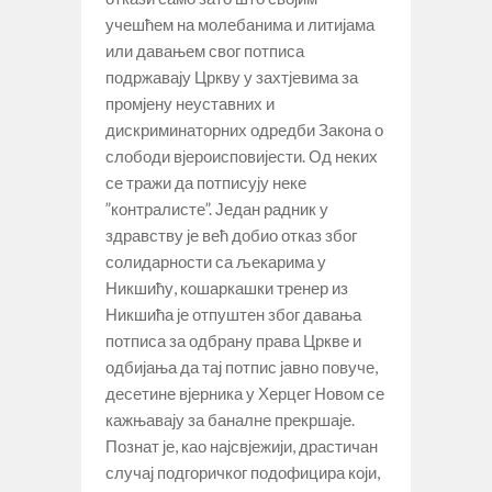
учешћем на молебанима и литијама
или давањем свог потписа
подржавају Цркву у захтјевима за
промјену неуставних и
дискриминаторних одредби Закона о
слободи вјероисповијести. Од неких
се тражи да потписују неке
”контралисте”. Један радник у
здравству је већ добио отказ због
солидарности са љекарима у
Никшићу, кошаркашки тренер из
Никшића је отпуштен због давања
потписа за одбрану права Цркве и
одбијања да тај потпис јавно повуче,
десетине вјерника у Херцег Новом се
кажњавају за баналне прекршаје.
Познат је, као најсвјежији, драстичан
случај подгоричког подофицира који,