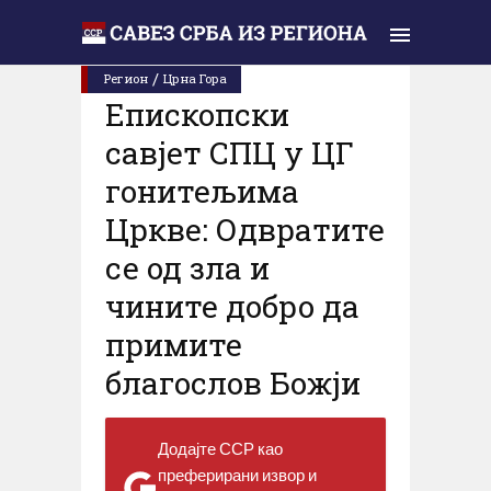
Субота, 04. јул 2020.
/
Регион
Црна Гора
Епископски
савјет СПЦ у ЦГ
гонитељима
Цркве: Одвратите
се од зла и
чините добро да
примите
благослов Божји
Додајте ССР као
преферирани извор и