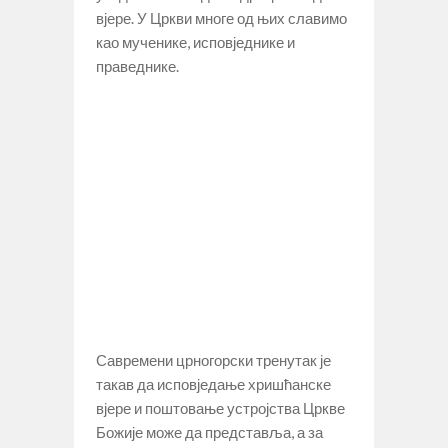
вјере. У Цркви многе од њих славимо
као мученике, исповједнике и
праведнике.
Савремени црногорски тренутак је
такав да исповједање хришћанске
вјере и поштовање устројства Цркве
Божије може да представља, а за