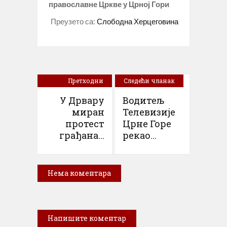
православне Цркве у Црној Гори
Преузето са:
Слободна Херцеговина
Претходни
Следећи чланак
чланак
У Дрвару
Водитељ
миран
Телевизије
протест
Црне Горе
грађана...
рекао...
Нема коментара
Напишите коментар