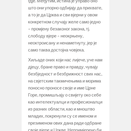
гдје. Међутим, истина је управо оно
што они упорно одбијају да прихвате,
а то је да Црква и сви вјерни у овом
конкретном случају желе само једно
– промјену безаконог закона, тј.
слободу вјере – неокрњену,
неоктроисану и ненаметнуту, јер је
само таква достојна човјека.
Хиљаде оних који нас лијече, уче нам
дјецу, бране право и правду, чувају
безбједност и безбрижност свих нас,
на свјетским такмичењима и морима
поносно проносе своје и име Црне
Горе, промишљају о свијету око себе
као интелектуалци и професионалци
из разних области, као и мноштво
младих, покренули су се именом и
презименом ових дана ради одбране
своје вјере и Цркве. Непримјерено би