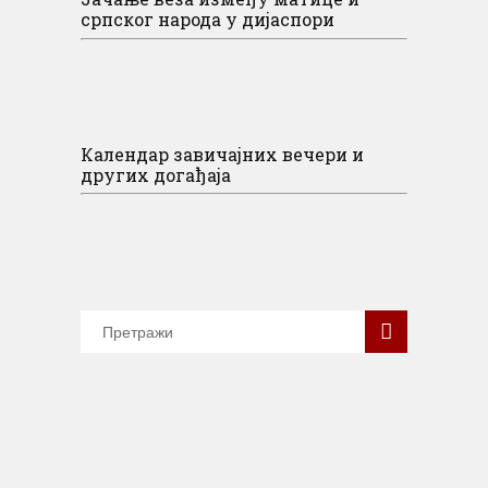
српског народа у дијаспори
Календар завичајних вечери и
других догађаја