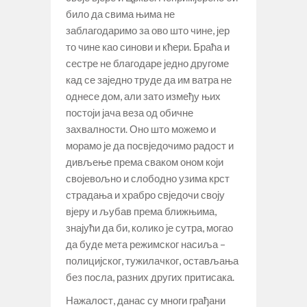
било да свима њима не
заблагодаримо за ово што чине, јер
то чине као синови и кћери. Браћа и
сестре не благодаре једно другоме
кад се заједно труде да им ватра не
однесе дом, али зато између њих
постоји јача веза од обичне
захвалности. Оно што можемо и
морамо је да посвједочимо радост и
дивљење према сваком оном који
својевољно и слободно узима крст
страдања и храбро свједочи своју
вјеру и љубав према ближњима,
знајући да би, колико је сутра, могао
да буде мета режимског насиља –
полицијског, тужилачког, остављања
без посла, разних других притисака.
Нажалост, данас су многи грађани