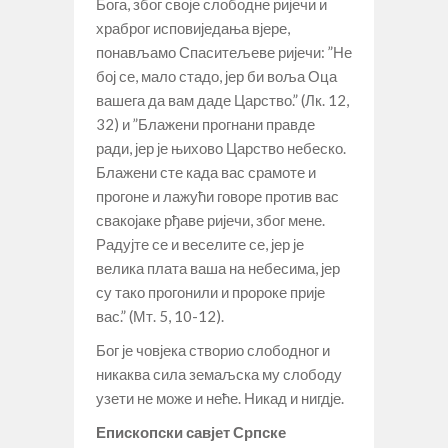
Бога, због своје слободне ријечи и
храброг исповиједања вјере,
понављамо Спаситељеве ријечи: ”Не
бој се, мало стадо, јер би воља Оца
вашега да вам даде Царство.” (Лк. 12,
32) и ”Блажени прогнани правде
ради, јер је њихово Царство небеско.
Блажени сте када вас срамоте и
прогоне и лажући говоре против вас
свакојаке рђаве ријечи, због мене.
Радујте се и веселите се, јер је
велика плата ваша на небесима, јер
су тако прогонили и пророке прије
вас.” (Мт. 5, 10-12).
Бог је човјека створио слободног и
никаква сила земаљска му слободу
узети не може и неће. Никад и нигдје.
Епископски савјет Српске