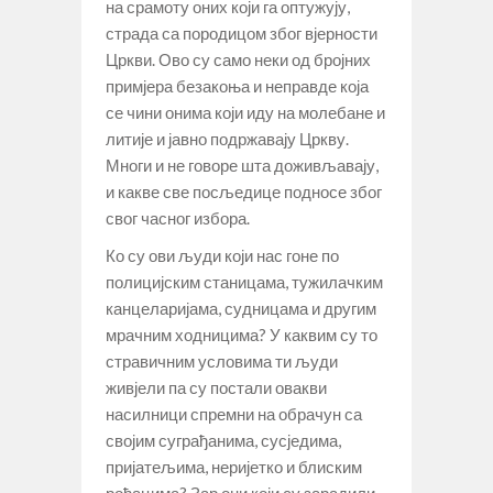
на срамоту оних који га оптужују,
страда са породицом због вјерности
Цркви. Ово су само неки од бројних
примјера безакоња и неправде која
се чини онима који иду на молебане и
литије и јавно подржавају Цркву.
Многи и не говоре шта доживљавају,
и какве све посљедице подносе због
свог часног избора.
Ко су ови људи који нас гоне по
полицијским станицама, тужилачким
канцеларијама, судницама и другим
мрачним ходницима? У каквим су то
стравичним условима ти људи
живјели па су постали овакви
насилници спремни на обрачун са
својим суграђанима, сусједима,
пријатељима, неријетко и блиским