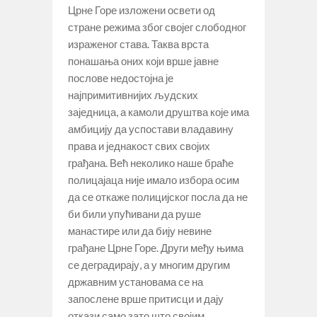
Црне Горе изложени освети од
стране режима због својег слободног
израженог става. Таква врста
понашања оних који врше јавне
послове недостојна је
најпримитивнијих људских
заједница, а камоли друштва које има
амбицију да успостави владавину
права и једнакост свих својих
грађана. Већ неколико наше браће
полицајаца није имало избора осим
да се откаже полицијског посла да не
би били упућивани да руше
манастире или да бију невине
грађане Црне Горе. Други међу њима
се деградирају, а у многим другим
државним установама се на
запослене врше притисци и дају
откази само зато што својим