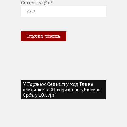
Current ye@r
*
Слични чланци
У Горњем Селишту код Глине
обиљежена 31 година од убиства
Срба у „Олуји“