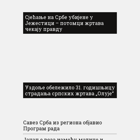
Сјећање на Србе убијене у
Јежестици – потомци жртава
чекају правду
Уздоље обележило 31. годишњицу
страдања српских жртава „Олује“
Савез Срба из региона објавио
Програм рада
Јачање веза између матице и