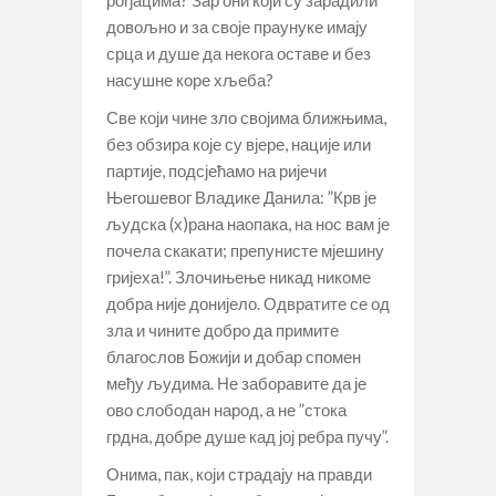
рођацима? Зар они који су зарадили
довољно и за своје праунуке имају
срца и душе да некога оставе и без
насушне коре хљеба?
Све који чине зло својима ближњима,
без обзира које су вјере, нације или
партије, подсјећамо на ријечи
Његошевог Владике Данила: ”Крв је
људска (х)рана наопака, на нос вам је
почела скакати; препунисте мјешину
гријеха!”. Злочињење никад никоме
добра није донијело. Одвратите се од
зла и чините добро да примите
благослов Божији и добар спомен
међу људима. Не заборавите да је
ово слободан народ, а не ”стока
грдна, добре душе кад јој ребра пучу”.
Онима, пак, који страдају на правди