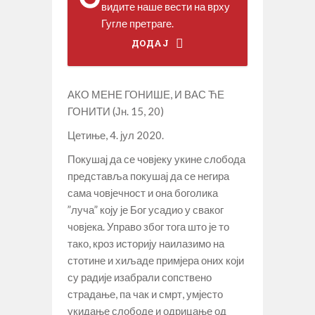
видите наше вести на врху
Гугле претраге.
ДОДАЈ
АКО МЕНЕ ГОНИШЕ, И ВАС ЋЕ
ГОНИТИ (Јн. 15, 20)
Цетиње, 4. јул 2020.
Покушај да се човјеку укине слобода
представља покушај да се негира
сама човјечност и она боголика
”луча” коју је Бог усадио у сваког
човјека. Управо због тога што је то
тако, кроз историју наилазимо на
стотине и хиљаде примјера оних који
су радије изабрали сопствено
страдање, па чак и смрт, умјесто
укидање слободе и одрицање од