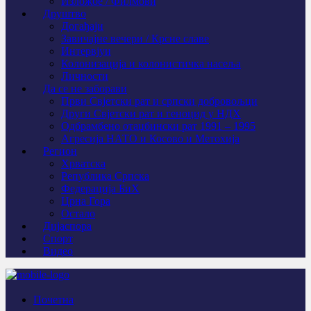
Изложбе / Филмови
Друштво
Догађаји
Завичајне вечери / Крсне славе
Интервјуи
Колонизација и колонистичка насеља
Личности
Да се не заборави
Први Свјeтски рат и српски добровољци
Други Свјетски рат и геноцид у НДХ
Одбрамбено отаџбински рат 1991 – 1995
Агресија НАТО и Косово и Метохија
Регион
Хрватска
Република Српска
Федерација БиХ
Црна Гора
Остало
Дијаспора
Спорт
Видео
Почетна