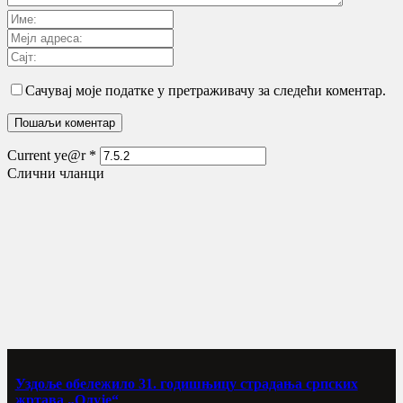
Сачувај моје податке у претраживачу за следећи коментар.
Current ye@r
*
Слични чланци
Уздоље обележило 31. годишњицу страдања српских
жртава „Олује“