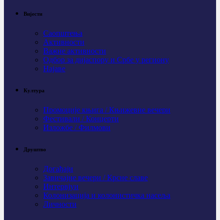
Вијести
Саопштења
Активности
Важне активности
Одбор за дијаспору и Србе у региону
Најаве
Култура
Промоције књига / Књижевне вечери
Фестивали / Концерти
Изложбе / Филмови
Друштво
Догађаји
Завичајне вечери / Крсне славе
Интервјуи
Колонизација и колонистичка насеља
Личности