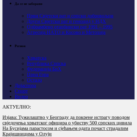
Да се не заборави
Први Свјeтски рат и српски добровољци
Други Свјетски рат и геноцид у НДХ
Одбрамбено отаџбински рат 1991 – 1995
Агресија НАТО и Косово и Метохија
Регион
Хрватска
Република Српска
Федерација БиХ
Црна Гора
Остало
Дијаспора
Спорт
Видео
АКТУЕЛНО:
Изјава: Тужилаштво у Београду да покрене истрагу поводом
свједочења хрватског официра о убиству 500 српских цивила
На Бусијама парастосом и сјећањем одата почаст страдалим
Крајишницима у Олуји