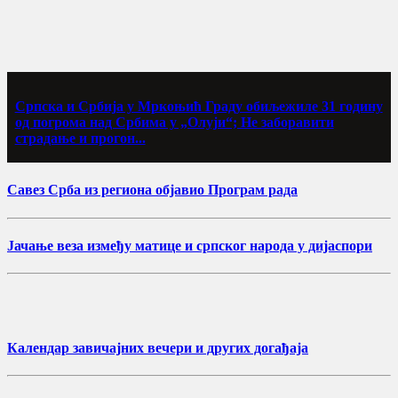
Српска и Србија у Мркоњић Граду обиљежиле 31 годину
од погрома над Србима у „Олуји“; Не заборавити
страдање и прогон...
Савез Срба из региона објавио Програм рада
Јачање веза између матице и српског народа у дијаспори
Календар завичајних вечери и других догађаја