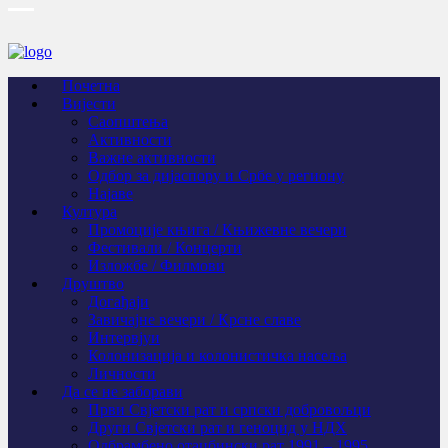
Почетна
Вијести
Саопштења
Активности
Важне активности
Одбор за дијаспору и Србе у региону
Најаве
Култура
Промоције књига / Књижевне вечери
Фестивали / Концерти
Изложбе / Филмови
Друштво
Догађаји
Завичајне вечери / Крсне славе
Интервјуи
Колонизација и колонистичка насеља
Личности
Да се не заборави
Први Свјeтски рат и српски добровољци
Други Свјетски рат и геноцид у НДХ
Одбрамбено отаџбински рат 1991 – 1995