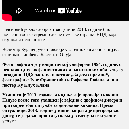
Гласновић је као саборски заступник 2018. године био
почасни гост екстремно десне немачке странке НПД, која
окупља и неонацисте.
Велимир Бујанец учествовао је у злочиначким операцијама
етничког чишћења Бљесак и Олуја.
Фотографисан је у нацистичкој униформи 1994. године, с
неколико других фашистичких и расистичких обиљежја у
позадини: НДХ застава и натпис „За дом спремни“,
фотографије Јуре Францетића и Рафаела Бобана, али и
постер Ку Клуx Клана.
Ухапшен је 2013. године, а код њега је пронађен кокаин.
Недуго после тога ухапшен је заједно с двојицом дилера и
притворен због оптужбе за диловање кокаина. Према
оптужници, 2013. године у више наврата је препродавао
дрогу, те је давао проституткама у замену за сексуалне
услуге.