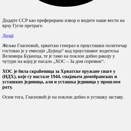
Додајте ССР као преферирани извор и видите наше вести на
врху Гугле претраге.
Додај
Жељко Гласновић, хрватски генерал и проусташки политичар
гостовао је у емисији „Бујица“ код проусташког водитеља
Велимира Бујанеца, те је тамо на поклон добио ракију у
чутури на којој је писало „ХОС – За дом спремни“.
ХОС је била скраћеница за Хрватске оружане снаге у
(НДХ), које су настале 1944. спајањем домобранских и
усташких јединица, али и усташка јединица у прошлом
рату.
Осим тога, Гласновић је на поклон добио и усташку заставу.