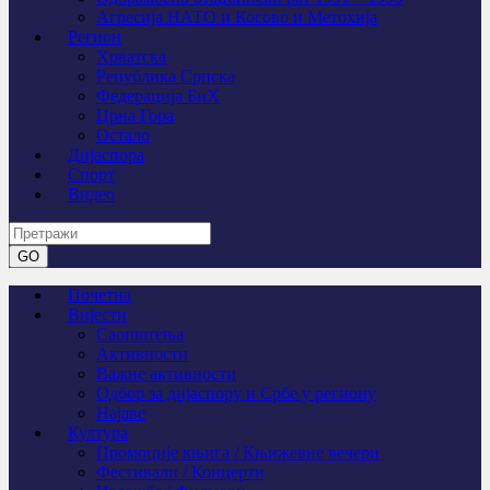
Агресија НАТО и Косово и Метохија
Регион
Хрватска
Република Српска
Федерација БиХ
Црна Гора
Остало
Дијаспора
Спорт
Видео
Почетна
Вијести
Саопштења
Активности
Важне активности
Одбор за дијаспору и Србе у региону
Најаве
Култура
Промоције књига / Књижевне вечери
Фестивали / Концерти