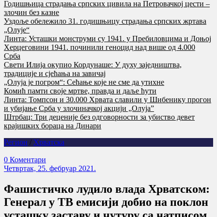
Годишњица страдања српских цивила на Петровачкој цести –
злочин без казне
Уздоље обележило 31. годишњицу страдања српских жртава
„Олује“
Линта: Усташки монструми су 1941. у Пребиловцима и Доњој
Херцеговини 1941. починили геноцид над више од 4.000
Срба
Свети Илија окупио Кордунаше: У духу заједништва,
традиције и сјећања на завичај
„Олуја је погром“: Сећање које не сме да утихне
Комић памти своје мртве, правда и даље ћути
Линта: Томпсон и 30.000 Хрвата славили у Шибенику прогон
и убијање Срба у злочиначкој акцији „Олуја”
Штрбац: Три деценије без одговорности за убиство девет
крајишких бораца на Динари
Регион
/
Хрватска
0 Коментари
Четвртак, 25. фебруар 2021.
Фашистичко лудило влада Хрватском:
Генерал у ТВ емисији добио на поклон
усташку заставу и чутуру са натписом