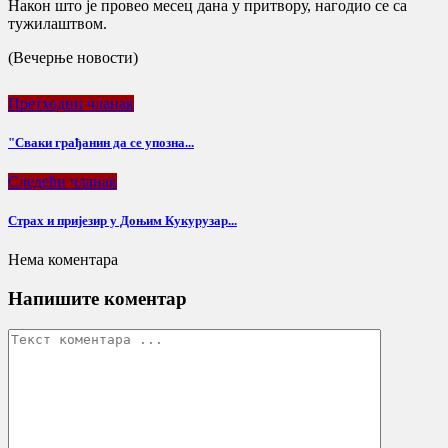
Након што је провео месец дана у притвору, нагодио се са
тужилаштвом.
(Вечерње новости)
Претходни чланак
"Сваки грађанин да се упозна...
Следећи чланак
Страх и пријезир у Доњим Кукурузар...
Нема коментара
Напишите коментар