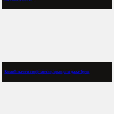
Комић памти своје мртве, правда и даље ћути