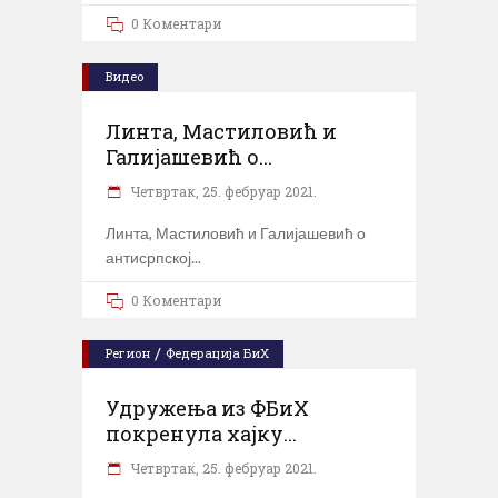
0 Коментари
Видео
Линта, Мастиловић и
Галијашевић о...
Четвртак, 25. фебруар 2021.
Линта, Мастиловић и Галијашевић о
антисрпској
0 Коментари
/
Регион
Федерација БиХ
Удружења из ФБиХ
покренула хајку...
Четвртак, 25. фебруар 2021.