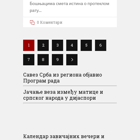
Бошњацима смета истина о протеклом
рату
0 Коментари
1
2
3
4
5
6
7
8
9
Савез Срба из региона објавио
Програм рада
Јачање веза између матице и
српског народа у дијаспори
Календар завичајних вечери и