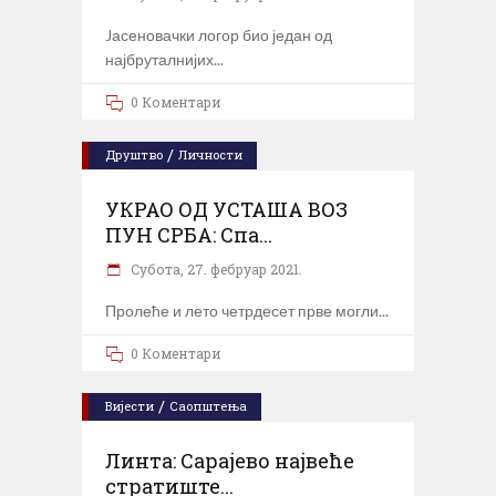
Jасеновачки логор био један од
најбруталнијих
0 Коментари
/
Друштво
Личности
УКРАО ОД УСТАША ВОЗ
ПУН СРБА: Спа...
Субота, 27. фебруар 2021.
Пролеће и лето четрдесет прве могли
0 Коментари
/
Вијести
Саопштења
Линта: Сарајево највеће
стратиште...