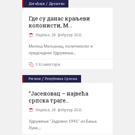
/
Догађаји
Друштво
Где су данас краљеви
колонисти, М...
Недеља, 28. фебруар 2021.
Милош Мељанац, политиколог и
председник Удружења
0 Коментари
/
Регион
Република Српска
“Јасеновац – највећа
српска траге...
Недеља, 28. фебруар 2021.
Удружење ”Јадовно 1941.” из Бања
Луке,