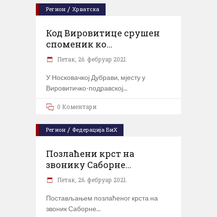
/
Регион
Хрватска
Код Вировитице срушен
споменик ко...
Петак, 26. фебруар 2021.
У Носковачкој Дубрави, мјесту у
Вировитичко-подравској
0 Коментари
/
Регион
Федерација БиХ
Позлаћени крст на
звонику Саборне...
Петак, 26. фебруар 2021.
Постављањем позлаћеног крста на
звоник Саборне