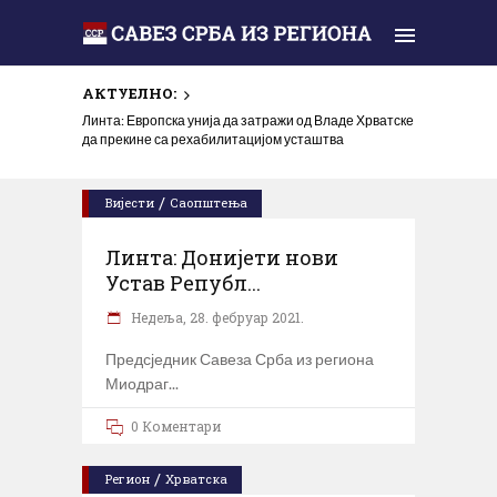
АКТУЕЛНО:
Линта: Европска унија да затражи од Владе Хрватске
да прекине са рехабилитацијом усташтва
/
Вијести
Саопштења
Линта: Донијети нови
Устав Републ...
Недеља, 28. фебруар 2021.
Предсједник Савеза Срба из региона
Миодраг
0 Коментари
/
Регион
Хрватска