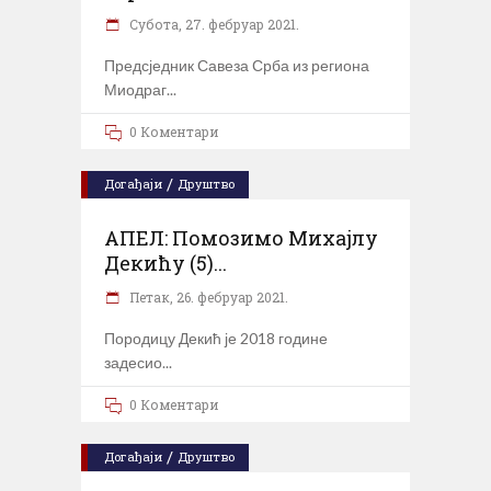
Субота, 27. фебруар 2021.
Предсједник Савеза Срба из региона
Миодраг
0 Коментари
/
Догађаји
Друштво
АПЕЛ: Помозимо Михајлу
Декићу (5)...
Петак, 26. фебруар 2021.
Породицу Декић је 2018 године
задесио
0 Коментари
/
Догађаји
Друштво