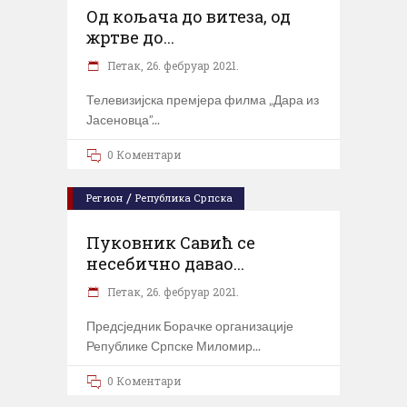
Од кољача до витеза, од
жртве до...
Петак, 26. фебруар 2021.
Телевизијска премјера филма „Дара из
Јасеновца”
0 Коментари
/
Регион
Република Српска
Пуковник Савић се
несебично давао...
Петак, 26. фебруар 2021.
Предсједник Борачке организације
Републике Српске Миломир
0 Коментари