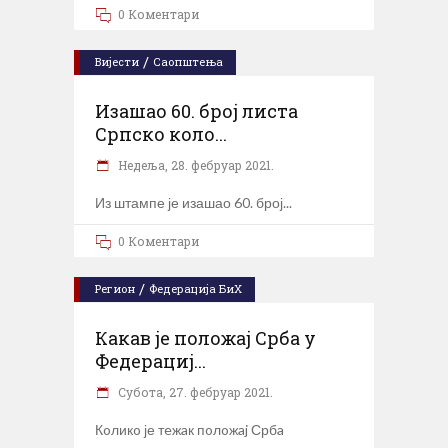
0 Коментари
/
Вијести
Саопштења
Изашао 60. број листа
Српско коло...
Недеља, 28. фебруар 2021.
Из штампе је изашао 60. број
0 Коментари
/
Регион
Федерација БиХ
Какав је положај Србa у
Фeдeрaциj...
Субота, 27. фебруар 2021.
Кoликo је тeжaк пoлoжaj Србa