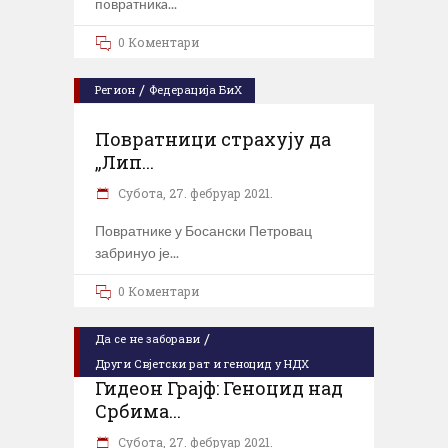
пoврaтникa
0 Коментари
/
Регион
Федерација БиХ
Повратници страхују да
„Лип...
Субота, 27. фебруар 2021.
Повратнике у Босански Петровац
забринуо је
0 Коментари
/
Да се не заборави
Други Свјетски рат и геноцид у НДХ
Гидеон Грајф: Геноцид над
Србима...
Субота, 27. фебруар 2021.