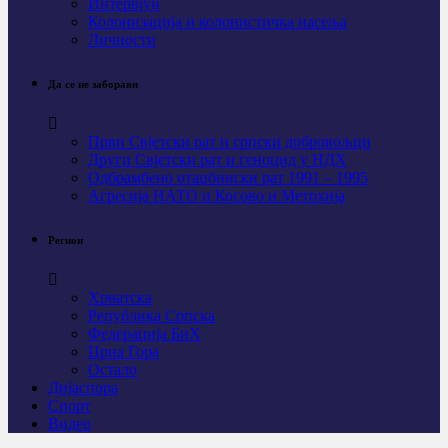
Интервјуи
Колонизација и колонистичка насеља
Личности
Да се не заборави
Први Свјeтски рат и српски добровољци
Други Свјетски рат и геноцид у НДХ
Одбрамбено отаџбински рат 1991 – 1995
Агресија НАТО и Косово и Метохија
Регион
Хрватска
Република Српска
Федерација БиХ
Црна Гора
Остало
Дијаспора
Спорт
Видео