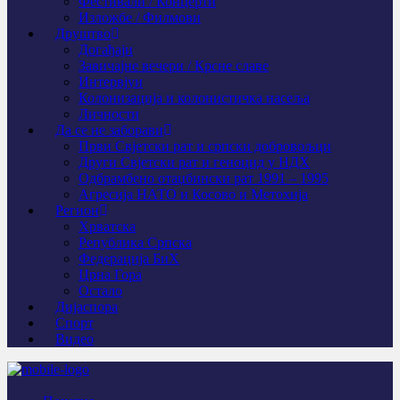
Фестивали / Концерти
Изложбе / Филмови
Друштво
Догађаји
Завичајне вечери / Крсне славе
Интервјуи
Колонизација и колонистичка насеља
Личности
Да се не заборави
Први Свјeтски рат и српски добровољци
Други Свјетски рат и геноцид у НДХ
Одбрамбено отаџбински рат 1991 – 1995
Агресија НАТО и Косово и Метохија
Регион
Хрватска
Република Српска
Федерација БиХ
Црна Гора
Остало
Дијаспора
Спорт
Видео