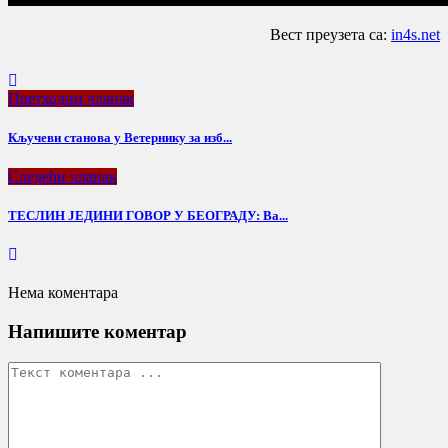
Вест преузета са:
in4s.net
Претходни чланак
Кључеви станова у Ветернику за изб...
Следећи чланак
ТЕСЛИН ЈЕДИНИ ГОВОР У БЕОГРАДУ: Ва...
Нема коментара
Напишите коментар