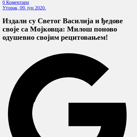
0 Коментари
Уторак, 09. јун 2020.
Издали су Светог Василија и ђедове
своје са Мојковца: Милош поново
одушевио својим рецитовањем!