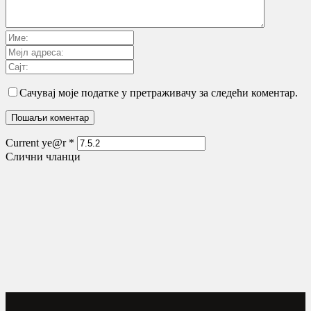
Сачувај моје податке у претраживачу за следећи коментар.
Current ye@r
*
Слични чланци