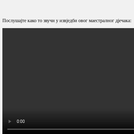
Послушајте како то звучи у извједби овог маестралног дјечака: