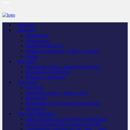
Почетна
Вијести
Саопштења
Активности
Важне активности
Одбор за дијаспору и Србе у региону
Најаве
Култура
Промоције књига / Књижевне вечери
Фестивали / Концерти
Изложбе / Филмови
Друштво
Догађаји
Завичајне вечери / Крсне славе
Интервјуи
Колонизација и колонистичка насеља
Личности
Да се не заборави
Први Свјeтски рат и српски добровољци
Други Свјетски рат и геноцид у НДХ
Одбрамбено отаџбински рат 1991 – 1995