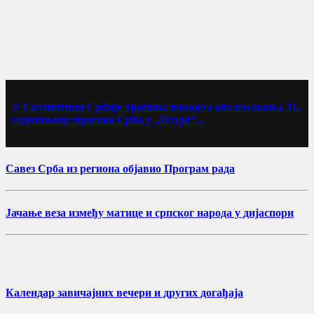
У Скупштини Србије трибина поводом обележавања 31.
годишњице прогона Срба у „Олуји“...
Савез Срба из региона објавио Програм рада
Јачање веза између матице и српског народа у дијаспори
Календар завичајних вечери и других догађаја