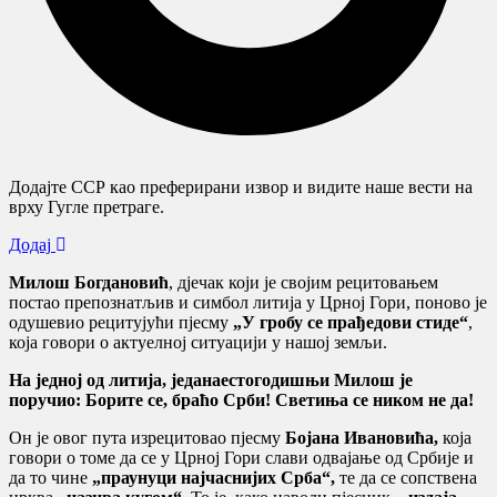
Додајте ССР као преферирани извор и видите наше вести на
врху Гугле претраге.
Додај
Милош Богдановић
, дјечак који је својим рецитовањем
постао препознатљив и симбол литија у Црној Гори, поново је
одушевио рецитујући пјесму
„У гробу се прађедови стиде“
,
која говори о актуелној ситуацији у нашој земљи.
На једној од литија, једанаестогодишњи Милош је
поручио: Борите се, браћо Срби! Светиња се ником не да!
Он је овог пута изрецитовао пјесму
Бојана Ивановића,
која
говори о томе да се у Црној Гори слави одвајање од Србије и
да то чине
„праунуци најчаснијих Срба“,
те да се сопствена