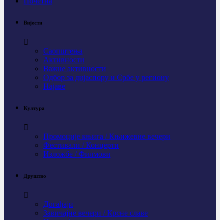
Почетна
Вијести
Саопштења
Активности
Важне активности
Одбор за дијаспору и Србе у региону
Најаве
Култура
Промоције књига / Књижевне вечери
Фестивали / Концерти
Изложбе / Филмови
Друштво
Догађаји
Завичајне вечери / Крсне славе