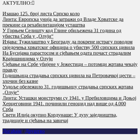
АКТУЕЛНО:
Изашао 125. број листа Српско коло
Линта: Европска унија да затражи од Владе Хрватске да
прекине са рехабилитацијом усташтва
У Горњем Селишту код Глине обиљежена 31 година од
убиства Срба у „Олуји“
Изјава: Тужилаштво у Београду да покрене истрагу поводом
свједочења хрватског официра о убиству 500 српских цивила
На Бусијама парастосом и сјећањем одата почаст страдалим
Крајишницима у Олуји
Сјећање на Србе убијене у Јежестици – потомци жртава чекају
правду
Годишњица страдања српских цивила на Петровачкој цести –
злочин без казне
Уздоље обележило 31. годишњицу страдања српских жртава
„Олује“
Линта: Усташки монструми су 1941. у Пребиловцима и Доњој
Херцеговини 1941. починили геноцид над више од 4.000
Срба
Свети Илија окупио Кордунаше: У духу заједништва,
традиције и сјећања на завичај
Догађаји
/
Друштво