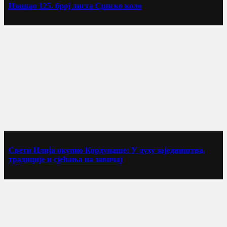
Изашао 125. број листа Српско коло
Свети Илија окупио Кордунаше: У духу заједништва,
традиције и сјећања на завичај