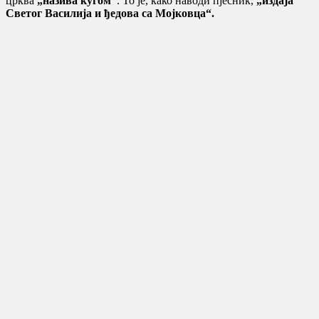
црква
„назива кугом“
. То је, како наводи пјесник,
„издаја
Светог Василија и ђедова са Мојковца“.