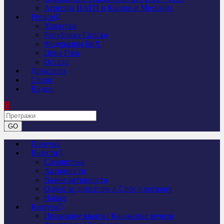
Агресија НАТО и Косово и Метохија
Регион
Хрватска
Република Српска
Федерација БиХ
Црна Гора
Остало
Дијаспора
Спорт
Видео
Почетна
Вијести
Саопштења
Активности
Важне активности
Одбор за дијаспору и Србе у региону
Најаве
Култура
Промоције књига / Књижевне вечери