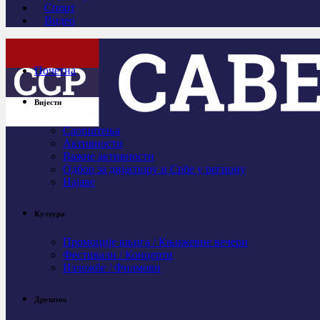
Спорт
Видео
Почетна
Вијести
Саопштења
Активности
Важне активности
Одбор за дијаспору и Србе у региону
Најаве
Култура
Промоције књига / Књижевне вечери
Фестивали / Концерти
Изложбе / Филмови
Друштво