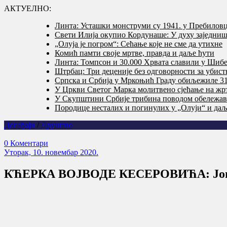
АКТУЕЛНО:
Линта: Усташки монструми су 1941. у Пребилов
Свети Илија окупио Кордунаше: У духу заједништ
„Олуја је погром“: Сећање које не сме да утихне
Комић памти своје мртве, правда и даље ћути
Линта: Томпсон и 30.000 Хрвата славили у Шибе
Штрбац: Три деценије без одговорности за убис
Српска и Србија у Мркоњић Граду обиљежиле 31 
У Цркви Светог Марка молитвено сјећање на жр
У Скупштини Србије трибина поводом обележав
Породице несталих и погинулих у „Олуји“ и даље
Догађаји
/
Друштво
0 Коментари
Уторак, 10. новембар 2020.
КЋЕРКА ВОЈВОДЕ КЕСЕРОВИЋА: Још у