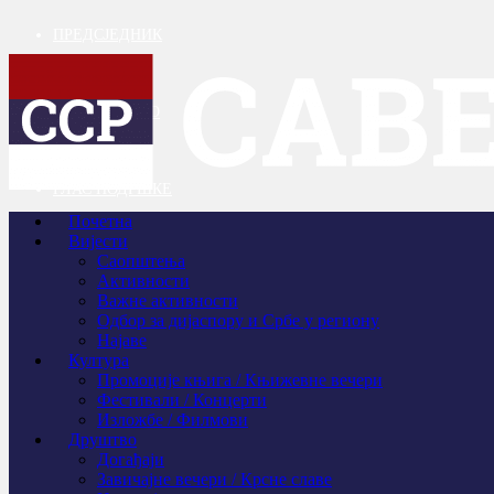
ПРЕДСЈЕДНИК
ПРОГРАМ
СРПСКО КОЛО
КОНТАКТ
ГЛАС ПОДРШКЕ
Почетна
Вијести
Саопштења
Активности
Важне активности
Одбор за дијаспору и Србе у региону
Најаве
Култура
Промоције књига / Књижевне вечери
Фестивали / Концерти
Изложбе / Филмови
Друштво
Догађаји
Завичајне вечери / Крсне славе