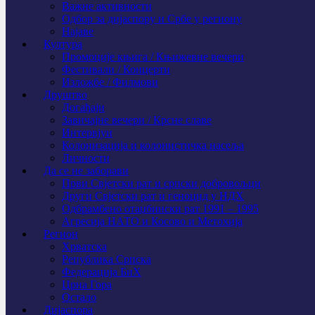
Важне активности
Одбор за дијаспору и Србе у региону
Најаве
Култура
Промоције књига / Књижевне вечери
Фестивали / Концерти
Изложбе / Филмови
Друштво
Догађаји
Завичајне вечери / Крсне славе
Интервјуи
Колонизација и колонистичка насеља
Личности
Да се не заборави
Први Свјeтски рат и српски добровољци
Други Свјетски рат и геноцид у НДХ
Одбрамбено отаџбински рат 1991 – 1995
Агресија НАТО и Косово и Метохија
Регион
Хрватска
Република Српска
Федерација БиХ
Црна Гора
Остало
Дијаспора