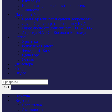
Интервјуи
Колонизација и колонистичка насеља
Личности
Да се не заборави
Први Свјeтски рат и српски добровољци
Други Свјетски рат и геноцид у НДХ
Одбрамбено отаџбински рат 1991 – 1995
Агресија НАТО и Косово и Метохија
Регион
Хрватска
Република Српска
Федерација БиХ
Црна Гора
Остало
Дијаспора
Спорт
Видео
Почетна
Вијести
Саопштења
Активности