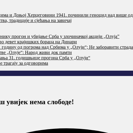
цима и Доњој Херцеговини 1941. починили геноцид над више од
ва, традиције и сјећања на завичај
нику прогон и убијање Срба у злочиначкој акцији „Олуја”
тво девет крајишких бораца на Динари
годину од погрома над Србима у „Олуји“; Не заборавити страд
тве „Олује“: Народ живи док памти
ања 31. годишњице прогона Срба у „Олуји“
 трагају за одговорима
вијек нема слободе!