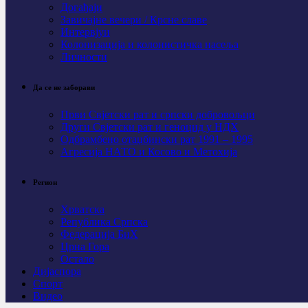
Догађаји
Завичајне вечери / Крсне славе
Интервјуи
Колонизација и колонистичка насеља
Личности
Да се не заборави
Први Свјeтски рат и српски добровољци
Други Свјетски рат и геноцид у НДХ
Одбрамбено отаџбински рат 1991 – 1995
Агресија НАТО и Косово и Метохија
Регион
Хрватска
Република Српска
Федерација БиХ
Црна Гора
Остало
Дијаспора
Спорт
Видео