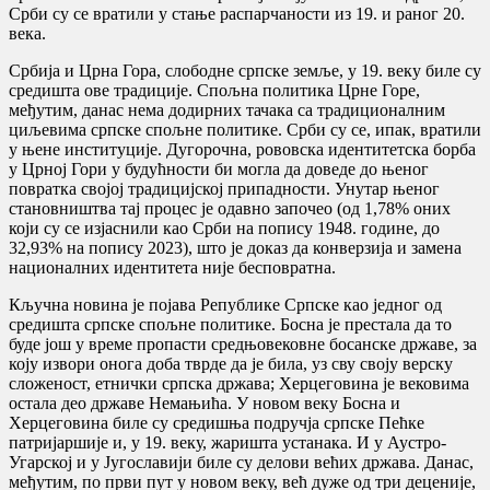
Срби су се вратили у стање распарчаности из 19. и раног 20.
века.
Србија и Црна Гора, слободне српске земље, у 19. веку биле су
средишта ове традиције. Спољна политика Црне Горе,
међутим, данас нема додирних тачака са традиционалним
циљевима српске спољне политике. Срби су се, ипак, вратили
у њене институције. Дугорочна, рововска идентитетска борба
у Црној Гори у будућности би могла да доведе до њеног
повратка својој традицијској припадности. Унутар њеног
становништва тај процес је одавно започео (од 1,78% оних
који су се изјаснили као Срби на попису 1948. године, до
32,93% на попису 2023), што је доказ да конверзија и замена
националних идентитета није бесповратна.
Кључна новина је појава Републике Српске као једног од
средишта српске спољне политике. Босна је престала да то
буде још у време пропасти средњовековне босанске државе, за
коју извори онога доба тврде да је била, уз сву своју верску
сложеност, етнички српска држава; Херцеговина је вековима
остала део државе Немањића. У новом веку Босна и
Херцеговина биле су средишња подручја српске Пећке
патријаршије и, у 19. веку, жаришта устанака. И у Аустро-
Угарској и у Југославији биле су делови већих држава. Данас,
међутим, по први пут у новом веку, већ дуже од три деценије,