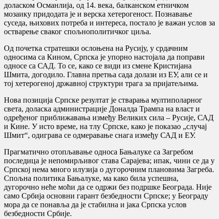
доласком Османлија, од 14. века, балканском етничком
мозаику придодата је и верска хетерогеност. Познавање
суседа, њихових потреба и интереса, постало је важан услов за
остварење сваког спољнополитичког циља.
Од почетка стратешки ослоњена на Русију, у срдачним
односима са Кином, Српска је упорно настојала да поправи
односе са САД. То се, како се види из смене Кристијана
Шмита, догодило. Главна претња сада долази из ЕУ, али се и
тој хетерогеној државној структури трага за пријатељима.
Нова позиција Српске резултат је стварања мултиполарног
света, доласка администрације Доналда Трампа на власт и
одређеног приближавања између Великих сила – Русије, САД
и Кине. У исто време, на тлу Српске, како је показао „случај
Шмит“, одиграва се одмеравање снага између САД и ЕУ.
Прагматично отопљавање односа Бањалуке са Загребом
последица је непомирљивог става Сарајева; ипак, чини се да у
Српској нема много илузија о дугорочним плановима Загреба.
Спољна политика Бањалуке, ма како била успешна,
дугорочно неће моћи да се одржи без подршке Београда. Није
само Србија основни гарант безбедности Српске; у Београду
мора да се понавља да је стабилна и јака Српска услов
безбедности Србије.