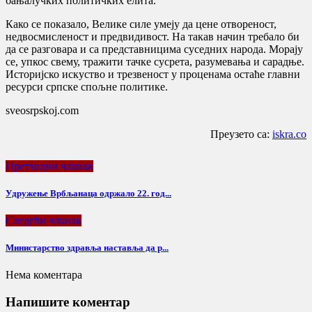
бањалучких политичких елита.
Како се показало, Велике силе умеју да цене отвореност,
недвосмисленост и предвидивост. На такав начин требало би
да се разговара и са представницима суседних народа. Морају
се, упкос свему, тражити тачке сусрета, разумевања и сарадње.
Историјско искуство и трезвеност у проценама остаће главни
ресурси српске спољне политике.
sveosrpskoj.com
Преузето са:
iskra.co
Претходни чланак
Удружење Врбљанаца одржало 22. год...
Следећи чланак
Министарство здравља наставља да р...
Нема коментара
Напишите коментар