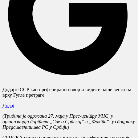
Додајте ССР као преферирани извор и видите наше вести на
врху Гугле претраге.
Додај
(Трибина је одржана 27. маја у Прес-центру УНС, у
организацији портала „Све о Српској“ и „Факти“, уз подршку
Представништва РС у Србији)
СРПСКА спољна политика може да се дефинише кроз своје,