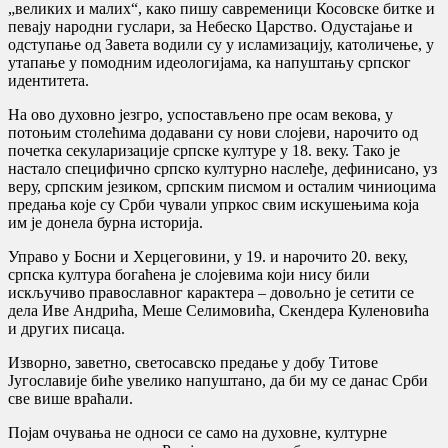
„великих и малих“, како пишу савременици Косовске битке и
певају народни гуслари, за Небеско Царство. Одустајање и
одступање од Завета водили су у исламизацију, католичење, у
утапање у помодним идеологијама, ка напуштању српског
идентитета.
На ово духовно језгро, успостављено пре осам векова, у
потоњим столећима додавани су нови слојеви, нарочито од
почетка секуларизације српске културе у 18. веку. Тако је
настало специфично српско културно наслеђе, дефинисано, уз
веру, српским језиком, српским писмом и осталим чиниоцима
предања које су Срби чували упркос свим искушењима која
им је донела бурна историја.
Управо у Босни и Херцеговини, у 19. и нарочито 20. веку,
српска култура богаћена је слојевима који нису били
искључиво православног карактера – довољно је сетити се
дела Иве Андрића, Меше Селимовића, Скендера Куленовића
и других писаца.
Изворно, заветно, светосавско предање у добу Титове
Југославије биће увелико напуштано, да би му се данас Срби
све више враћали.
Појам очувања не односи се само на духовне, културне