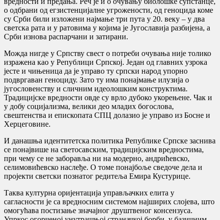
вредности и предања. Реч је и о очувању биолошке супстанце,
о одбрани од егзистенцијалне угрожености, од геноцида коме
су Срби били изложени најмање три пута у 20. веку – у два
светска рата и у ратовима у којима је Југославија разбијена, а
Срби изнова распарчани и затирани.
Можда нигде у Српству свест о потреби очувања није толико
изражена као у Републици Српској. Један од главних узрока
јесте и чињеница да је управо ту српски народ упорно
подвргаван геноциду. Зато ту има понајмање илузија о
југословенству и сличним идеолошким конструктима.
Традицијске вредности овде су врло дубоко укорењене. Чак и
у добу социјализма, велики део младих богослова,
свештенства и епископата СПЦ долазио је управо из Босне и
Херцеговине.
И данашња идентитетска политика Републике Српске заснива
се понајвише на светосавским, традицијским вредностима,
при чему се не заборавља ни на модерно, андрићевско,
селимовићевско наслеђе. О томе понајбоље сведоче дела и
пројекти светски познатог редитеља Емира Кустурице.
Таква културна оријентација управљачких елита у
сагласности је са вредносним системом најширих слојева, што
омогућава постизање значајног друштвеног консензуса.
Упркос огорченој унутрашњој страначкој борби, у базичним