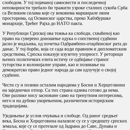
слободом. У тој појачаној самосвести и последичној
непокорности требало би тражити узроке сталних сукоба Срба
са Великим силама које су вековима марширале овим
просторима, од Османског царства, преко Хабзбуршке
монархије, Трећег Рајха до НАТО пакта.
У Републици Српској ова тежња ка слободи, схваћеној као
право на суверено доношење одука о сопственој судбини
јасно је видљива, од почетка Одбрамбено-отаџбинског рата до
данас. У тој борби, која се сада води правним и дипломатским
средствима, Српска показује изузетну упорност. У реторици
њених политичких елита истичу се одбијање страног
туторства и колонијалне управе, као и позивање на
демократско право једног народа да сам одлучује о својој
судбини.
Чести су и позиви осталим народима у Босни и Херцеговини
на заједнички отпор. Са тих страна одзива готово да нема.
Ове разлике нису засноване само на тренутним интересима,
него и на дубоко укорењеним, различитим историјским
традицијама.
Уједињење је услов очувања и слободе. Од раног средњег
века, Босна и Херцеговина налазиле су се у средишту српских
земаља, које су се протезале од Јадрана до Саве, Дунава и