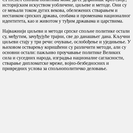
историјским искуством уобличене, циљеве и методе. Они су
се мењали током дугих векова, обележених стварањем и
нестанком српских држава, сеобама и променама националног
идентитета, као и животом у туђим државама и царствима.
Најважнији циљеви и методи српске спољне политике остали
су, међутим, зачуђујуће трајни, све до данашњег дана. Кључни
циљеви стају у три речи: очување, ослобођење и уједињење. У
њиховом остварењу коришћени су различити методи, али су
основни остали: пажљиво проучавање политике Великих
сила и суседних народа, изградња националне сагласности,
стварање дипломатске мреже, војно-безбедносних и
привредних услова за спољнополитичко деловање.