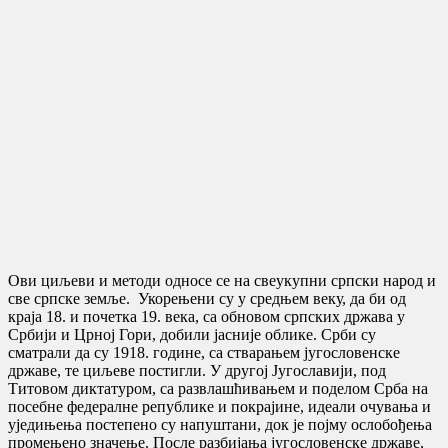
Ови циљеви и методи односе се на свеукупни српски народ и
све српске земље. Укорењени су у средњем веку, да би од
краја 18. и почетка 19. века, са обновом српских држава у
Србији и Црној Гори, добили јасније облике. Срби су
сматрали да су 1918. године, са стварањем југословенске
државе, те циљеве постигли. У другој Југославији, под
Титовом диктатуром, са развлашћивањем и поделом Срба на
посебне федералне републике и покрајине, идеали очувања и
уједињења постепено су напуштани, док је појму ослобођења
промењено значење. После разбијања југословенске државе,