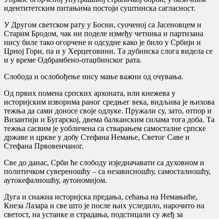
идентитетским питањима постоји суштинска сагласност.
У Другом светском рату у Босни, суоченој са Јасеновцем и
Старим Бродом, чак ни поделе између четника и партизана
нису биле тако огорчене и одсудне како је било у Србији и
Црној Гори, па и у Херцеговини. Та дубинска слога видела се
и у време Одбрамбено-отаџбинског рата.
Слобода и ослобођење нису мање важни од очувања.
Од првих помена српских архоната, или кнежева у
историјским изворима раног средњег века, видљива је њихова
тежња да сами доносе своје одлуке. Пружали су, зато, отпор и
Византији и Бугарској, двема балканским силама тога доба. Та
тежња сасвим је уобличена са стварањем самосталне српске
државе и цркве у добу Стефана Немање, Светог Саве и
Стефана Првовенчаног.
Све до данас, Срби ће слободу изједначавати са духовном и
политичком сувереношћу – са независношћу, самосталношћу,
аутокефалношћу, аутономијом.
Дуга и снажна историјска предања, сећања на Немањиће,
Кнеза Лазара и све што је после њих уследило, нарочито на
светост, на устанке и страдања, подстицали су жеђ за