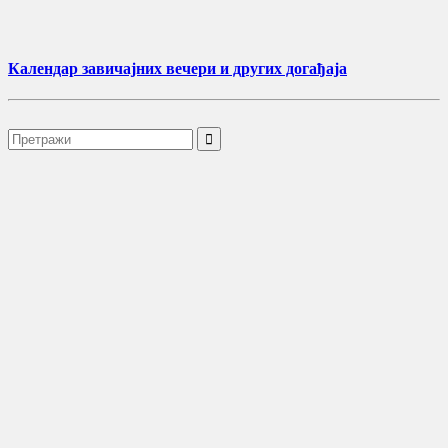
Календар завичајних вечери и других догађаја