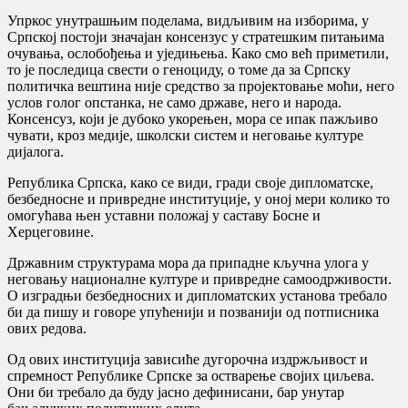
Упркос унутрашњим поделама, видљивим на изборима, у
Српској постоји значајан консензус у стратешким питањима
очувања, ослобођења и уједињења. Како смо већ приметили,
то је последица свести о геноциду, о томе да за Српску
политичка вештина није средство за пројектовање моћи, него
услов голог опстанка, не само државе, него и народа.
Консенсуз, који је дубоко укорењен, мора се ипак пажљиво
чувати, кроз медије, школски систем и неговање културе
дијалога.
Република Српска, како се види, гради своје дипломатске,
безбедносне и привредне институције, у оној мери колико то
омогућава њен уставни положај у саставу Босне и
Херцеговине.
Државним структурама мора да припадне кључна улога у
неговању националне културе и привредне самоодрживости.
О изградњи безбедносних и дипломатских установа требало
би да пишу и говоре упућенији и позванији од потписника
ових редова.
Од ових институција зависиће дугорочна издржљивост и
спремност Републике Српске за остварење својих циљева.
Они би требало да буду јасно дефинисани, бар унутар