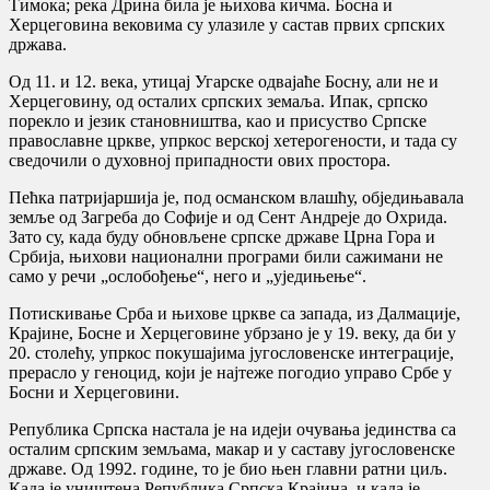
Тимока; река Дрина била је њихова кичма. Босна и
Херцеговина вековима су улазиле у састав првих српских
држава.
Од 11. и 12. века, утицај Угарске одвајаће Босну, али не и
Херцеговину, од осталих српских земаља. Ипак, српско
порекло и језик становништва, као и присуство Српске
православне цркве, упркос верској хетерогености, и тада су
сведочили о духовној припадности ових простора.
Пећка патријаршија је, под османском влашћу, обједињавала
земље од Загреба до Софије и од Сент Андреје до Охрида.
Зато су, када буду обновљене српске државе Црна Гора и
Србија, њихови национални програми били сажимани не
само у речи „ослобођење“, него и „уједињење“.
Потискивање Срба и њихове цркве са запада, из Далмације,
Крајине, Босне и Херцеговине убрзано је у 19. веку, да би у
20. столећу, упркос покушајима југословенске интеграције,
прерасло у геноцид, који је најтеже погодио управо Србе у
Босни и Херцеговини.
Република Српска настала је на идеји очувања јединства са
осталим српским земљама, макар и у саставу југословенске
државе. Од 1992. године, то је био њен главни ратни циљ.
Када је уништена Република Српска Крајина, и када је