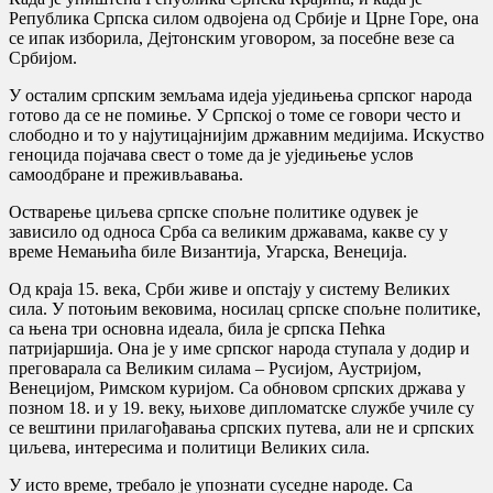
Република Српска силом одвојена од Србије и Црне Горе, она
се ипак изборила, Дејтонским уговором, за посебне везе са
Србијом.
У осталим српским земљама идеја уједињења српског народа
готово да се не помиње. У Српској о томе се говори често и
слободно и то у најутицајнијим државним медијима. Искуство
геноцида појачава свест о томе да је уједињење услов
самоодбране и преживљавања.
Остварење циљева српске спољне политике одувек је
зависило од односа Срба са великим државама, какве су у
време Немањића биле Византија, Угарска, Венеција.
Од краја 15. века, Срби живе и опстају у систему Великих
сила. У потоњим вековима, носилац српске спољне политике,
са њена три основна идеала, била је српска Пећка
патријаршија. Она је у име српског народа ступала у додир и
преговарала са Великим силама – Русијом, Аустријом,
Венецијом, Римском куријом. Са обновом српских држава у
позном 18. и у 19. веку, њихове дипломатске службе училе су
се вештини прилагођавања српских путева, али не и српских
циљева, интересима и политици Великих сила.
У исто време, требало је упознати суседне народе. Са