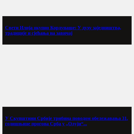
Свети Илија окупио Кордунаше: У духу заједништва,
традиције и сјећања на завичај
У Скупштини Србије трибина поводом обележавања 31.
годишњице прогона Срба у „Олуји“...