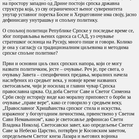
на простору западно од Дрине постоји српска државна
структура која, уз сву ограниченост њеног суверенитета
унутар уставног поретка Босне и Херцеговине има своју, јасно
дефинисану унутрашњу и спољну политику.
О спољној политици Републике Српске у последње време се,
због поправљања њених односа са САД, уз очување
стратешког ослонца на Русију, много пише и говори. Колико
је она у сагласју са традиционалним циљевима и методима
српске спољне политике?
Први и основни циљ свих српских напора, који се могу
назвати политичким, јесте – очување. Реч је, пре свега, о
очувању Завета – специфичних предања, моралних начела
наслеђених из средњег века, у новије време названих
светосављем, чији је носилац и главни чувар Српска
православна црква. Од доба Светог Саве и Светог Симеона
Срби своју историју виде као моралну приповест о борби за
очување „праве вере“, како се говорило у средњем веку,
„Православног Хришћанства српског стила и искуства,
израженог у богоугодним личностима, првенствено у Светом
Сави Немањином“, како је светосавље дефинисао Свети
Владика Николај. Светосавски завет, као опредељење Светог
Саве за Небеско Царство, потврђен је Косовским заветом,
опредељењем Светог кнеза Лазара и његових војника