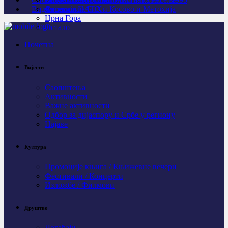
Видео
Личности
Агресија НАТО и Косово и Метохија
Федерација БиХ
Црна Гора
Остало
Почетна
Вијести
Саопштења
Активности
Важне активности
Одбор за дијаспору и Србе у региону
Најаве
Култура
Промоције књига / Књижевне вечери
Фестивали / Концерти
Изложбе / Филмови
Друштво
Догађаји