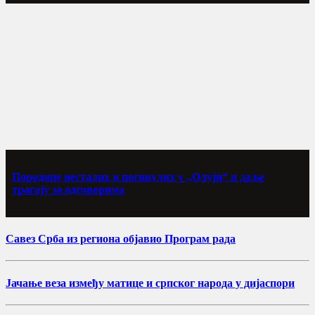
Породице несталих и погинулих у „Олуји“ и даље
трагају за одговорима
Савез Срба из региона објавио Програм рада
Јачање веза између матице и српског народа у дијаспори