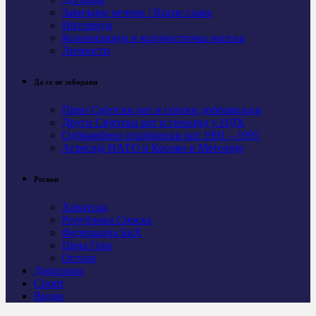
Завичајне вечери / Крсне славе
Интервјуи
Колонизација и колонистичка насеља
Личности
Да се не заборави
Први Свјeтски рат и српски добровољци
Други Свјетски рат и геноцид у НДХ
Одбрамбено отаџбински рат 1991 – 1995
Агресија НАТО и Косово и Метохија
Регион
Хрватска
Република Српска
Федерација БиХ
Црна Гора
Остало
Дијаспора
Спорт
Видео