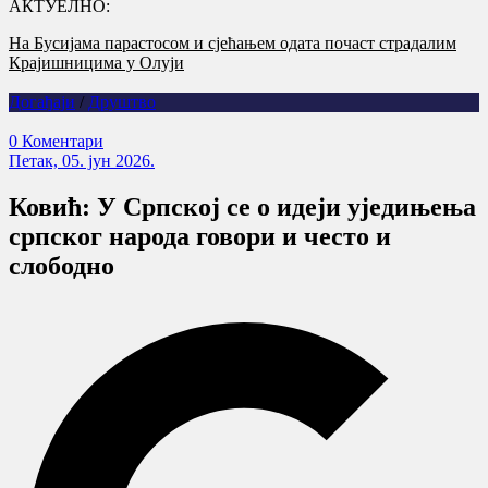
АКТУЕЛНО:
Годишњица страдања српских цивила на Петровачкој цести –
злочин без казне
Догађаји
/
Друштво
0 Коментари
Петак, 05. јун 2026.
Ковић: У Српској се о идеји уједињења
српског народа говори и често и
слободно